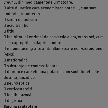
vreunul din medicamentele următoare:
 alte diuretice care economisesc potasiul, cum sunt
amilorid, triamteren
 săruri de potasiu
 acid tienilic
 litiu
 inhibitori ai enzimei de conversie a angiotensinei, cum
sunt captopril, enalapril, ramipril
 indometacin şi alte aintiinflamatoare non-steroidiene
(AINS)
 metformină
 substanţe de contrast iodate
 diuretice care elimină potasiul cum sunt diureticele
de ansă, tiazidice
 neuroleptice
 corticosteroizi
 fenilbutazonă
 digoxină
Sarcină şi alăptare