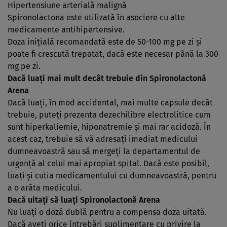
Hipertensiune arterială malignă
Spironolactona este utilizată în asociere cu alte
medicamente antihipertensive.
Doza iniţială recomandată este de 50-100 mg pe zi şi
poate fi crescută trepatat, dacă este necesar până la 300
mg pe zi.
Dacă luaţi mai mult decât trebuie din Spironolactonă
Arena
Dacă luaţi, în mod accidental, mai multe capsule decât
trebuie, puteţi prezenta dezechilibre electrolitice cum
sunt hiperkaliemie, hiponatremie şi mai rar acidoză. În
acest caz, trebuie să vă adresaţi imediat medicului
dumneavoastră sau să mergeţi la departamentul de
urgenţă al celui mai apropiat spital. Dacă este posibil,
luaţi şi cutia medicamentului cu dumneavoastră, pentru
a o arăta medicului.
Dacă uitaţi să luaţi Spironolactonă Arena
Nu luaţi o doză dublă pentru a compensa doza uitată.
Dacă aveţi orice întrebări suplimentare cu privire la