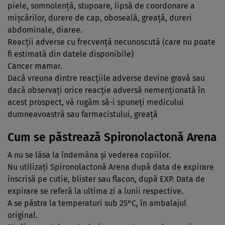
piele, somnolenţă, stupoare, lipsă de coordonare a
mişcărilor, durere de cap, oboseală, greaţă, dureri
abdominale, diaree.
Reacţii adverse cu frecvenţă necunoscută (care nu poate
fi estimată din datele disponibile)
Cancer mamar.
Dacă vreuna dintre reacţiile adverse devine gravă sau
dacă observaţi orice reacţie adversă nemenţionată în
acest prospect, vă rugăm să-i spuneţi medicului
dumneavoastră sau farmacistului, greaţă
Cum se păstrează Spironolactonă Arena
A nu se lăsa la îndemâna şi vederea copiilor.
Nu utilizaţi Spironolactonă Arena după data de expirare
înscrisă pe cutie, blister sau flacon, după EXP. Data de
expirare se referă la ultima zi a lunii respective.
A se păstra la temperaturi sub 25°C, în ambalajul
original.