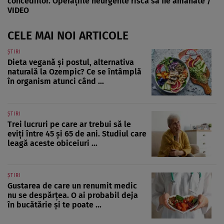
concediilor. Operațiile neurgente riscă să fie amânate /
VIDEO
CELE MAI NOI ARTICOLE
ȘTIRI
Dieta vegană și postul, alternativa
naturală la Ozempic? Ce se întâmplă
în organism atunci când ...
ȘTIRI
Trei lucruri pe care ar trebui să le
eviți între 45 și 65 de ani. Studiul care
leagă aceste obiceiuri ...
ȘTIRI
Gustarea de care un renumit medic
nu se despărțea. O ai probabil deja
în bucătărie și te poate ...