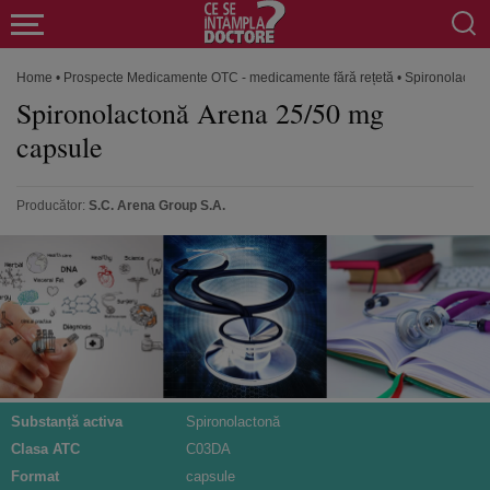
Home
•
Prospecte Medicamente OTC - medicamente fără rețetă
•
Spironolacton
Spironolactonă Arena 25/50 mg
capsule
Producător:
S.C. Arena Group S.A.
Substanță activa
Spironolactonă
Clasa ATC
C03DA
Format
capsule