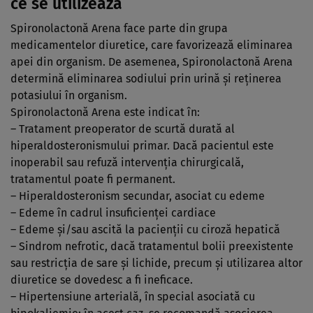
ce se utilizează
Spironolactonă Arena face parte din grupa
medicamentelor diuretice, care favorizează eliminarea
apei din organism. De asemenea, Spironolactonă Arena
determină eliminarea sodiului prin urină şi reţinerea
potasiului în organism.
Spironolactonă Arena este indicat în:
– Tratament preoperator de scurtă durată al
hiperaldosteronismului primar. Dacă pacientul este
inoperabil sau refuză intervenţia chirurgicală,
tratamentul poate fi permanent.
– Hiperaldosteronism secundar, asociat cu edeme
– Edeme în cadrul insuficienţei cardiace
– Edeme şi/sau ascită la pacienţii cu ciroză hepatică
– Sindrom nefrotic, dacă tratamentul bolii preexistente
sau restricţia de sare şi lichide, precum şi utilizarea altor
diuretice se dovedesc a fi ineficace.
– Hipertensiune arterială, în special asociată cu