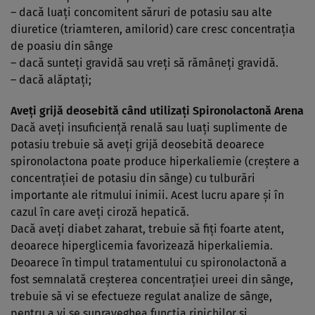
– dacă luaţi concomitent săruri de potasiu sau alte
diuretice (triamteren, amilorid) care cresc concentraţia
de poasiu din sânge
– dacă sunteţi gravidă sau vreţi să rămâneţi gravidă.
– dacă alăptaţi;
Aveţi grijă deosebită când utilizaţi Spironolactonă Arena
Dacă aveţi insuficienţă renală sau luaţi suplimente de
potasiu trebuie să aveţi grijă deosebită deoarece
spironolactona poate produce hiperkaliemie (creştere a
concentraţiei de potasiu din sânge) cu tulburări
importante ale ritmului inimii. Acest lucru apare şi în
cazul în care aveţi ciroză hepatică.
Dacă aveţi diabet zaharat, trebuie să fiţi foarte atent,
deoarece hiperglicemia favorizează hiperkaliemia.
Deoarece în timpul tratamentului cu spironolactonă a
fost semnalată creşterea concentraţiei ureei din sânge,
trebuie să vi se efectueze regulat analize de sânge,
pentru a vi se supraveghea funcţia rinichilor şi