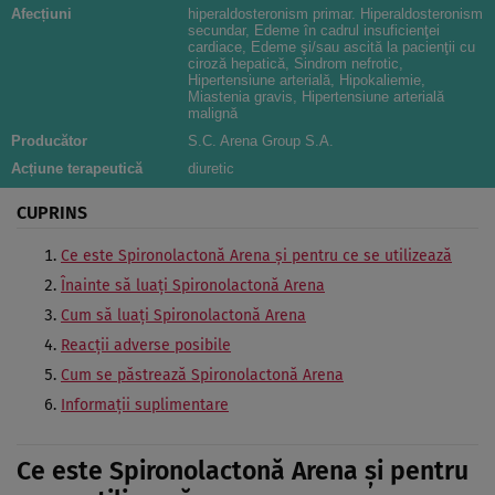
Afecțiuni
hiperaldosteronism primar. Hiperaldosteronism
secundar, Edeme în cadrul insuficienţei
cardiace, Edeme şi/sau ascită la pacienţii cu
ciroză hepatică, Sindrom nefrotic,
Hipertensiune arterială, Hipokaliemie,
Miastenia gravis, Hipertensiune arterială
malignă
Producător
S.C. Arena Group S.A.
Acțiune terapeutică
diuretic
CUPRINS
Ce este Spironolactonă Arena şi pentru ce se utilizează
Înainte să luaţi Spironolactonă Arena
Cum să luaţi Spironolactonă Arena
Reacţii adverse posibile
Cum se păstrează Spironolactonă Arena
Informaţii suplimentare
Ce este Spironolactonă Arena şi pentru