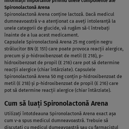
Informaţii importante privind unele componente ale
Spironolactonă Arena
Spironolactonă Arena conţine lactoză. Dacă medicul
dumneavoastră v-a atenţionat ca aveţi intoleranţă la
unele categorii de glucide, vă rugăm să-l întrebaţi
înainte de a lua acest medicament.
Capsulele Spironolactonă Arena 25 mg conţin negru
strălucitor BN (E 151) care poate provoca reacţii alergice,
precum şi p-hidroxibenzoat de metil (E 218), p-
hidroxibenzoat de propil (E 216) care pot să determine
reacţii alergice (chiar întârziate). Capsulele
Spironolactonă Arena 50 mg conţin p-hidroxibenzoat de
metil (E 218) şi p-hidroxibenzoat de propil (E 216) care
pot să determine reacţii alergice (chiar întârziate).
Cum să luaţi Spironolactonă Arena
Utilizaţi întotdeauna Spironolactonă Arena exact aşa
cum v-a spus medicul dumneavoastră. Trebuie să
discutaţi cu medicul dumeavoastră sau cu farmacistul