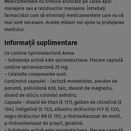
Medicamentele nu trebuie aruncate pe calea apei
menajere sau a reziduurilor menajere. Întrebaţi
farmacistul cum să eliminaţi medicamentele care nu vă
mai sunt necesare. Aceste măsuri vor ajuta la protejarea
mediului.
Informaţii suplimentare
Ce contine Spironolactonă Arena
– Substanţa activă este spironolactona. Fiecare capsulă
conţine spironolactonă 25 mg.
– Celelalte componente sunt:
Conţinutul capsulei – lactoză monohidrat, amidon de
porumb, polividonă K30, talc, stearat de magneziu,
dioxid de siliciu coloidal anhidru;
Capsula – dioxid de titan (E 171), galben de chinolină (E
104), indigotină (E 132), albastru strălucitor FCF (E 133),
negru strălucitor BN (E 151), p-hidroxibenzoat de metil,
p-hidroxibenzoat de propil, gelatină.
– Substanţa activă este spironolactona. Fiecare capsulă