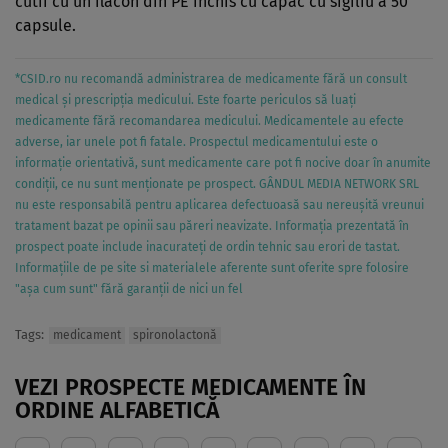
cutii cu un flacon din PE închis cu capac cu sigiliu a 50
capsule.
*CSID.ro nu recomandă administrarea de medicamente fără un consult
medical și prescripția medicului. Este foarte periculos să luați
medicamente fără recomandarea medicului. Medicamentele au efecte
adverse, iar unele pot fi fatale. Prospectul medicamentului este o
informație orientativă, sunt medicamente care pot fi nocive doar în anumite
condiții, ce nu sunt menționate pe prospect. GÂNDUL MEDIA NETWORK SRL
nu este responsabilă pentru aplicarea defectuoasă sau nereușită vreunui
tratament bazat pe opinii sau păreri neavizate. Informația prezentată în
prospect poate include inacurateți de ordin tehnic sau erori de tastat.
Informațiile de pe site si materialele aferente sunt oferite spre folosire
"așa cum sunt" fără garanții de nici un fel
Tags:
medicament
spironolactonă
VEZI PROSPECTE MEDICAMENTE ÎN
ORDINE ALFABETICĂ