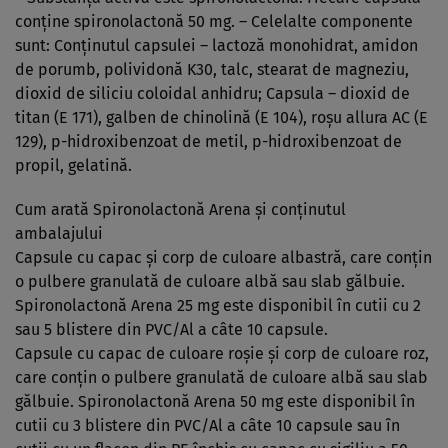
conţine spironolactonă 50 mg. – Celelalte componente
sunt: Conţinutul capsulei – lactoză monohidrat, amidon
de porumb, polividonă K30, talc, stearat de magneziu,
dioxid de siliciu coloidal anhidru; Capsula – dioxid de
titan (E 171), galben de chinolină (E 104), roşu allura AC (E
129), p-hidroxibenzoat de metil, p-hidroxibenzoat de
propil, gelatină.
Cum arată Spironolactonă Arena şi conţinutul
ambalajului
Capsule cu capac şi corp de culoare albastră, care conţin
o pulbere granulată de culoare albă sau slab gălbuie.
Spironolactonă Arena 25 mg este disponibil în cutii cu 2
sau 5 blistere din PVC/Al a câte 10 capsule.
Capsule cu capac de culoare roşie şi corp de culoare roz,
care conţin o pulbere granulată de culoare albă sau slab
gălbuie. Spironolactonă Arena 50 mg este disponibil în
cutii cu 3 blistere din PVC/Al a câte 10 capsule sau în