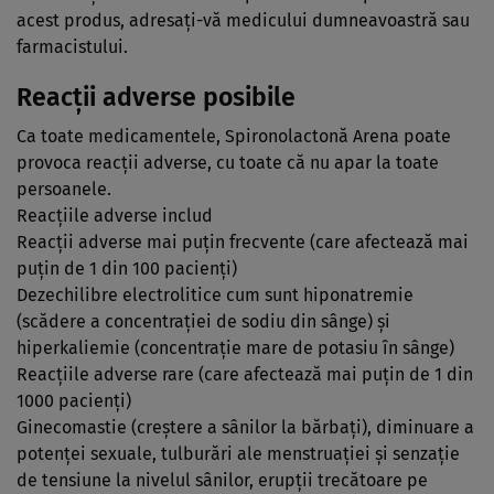
acest produs, adresaţi-vă medicului dumneavoastră sau
farmacistului.
Reacţii adverse posibile
Ca toate medicamentele, Spironolactonă Arena poate
provoca reacţii adverse, cu toate că nu apar la toate
persoanele.
Reacţiile adverse includ
Reacţii adverse mai puţin frecvente (care afectează mai
puţin de 1 din 100 pacienţi)
Dezechilibre electrolitice cum sunt hiponatremie
(scădere a concentraţiei de sodiu din sânge) şi
hiperkaliemie (concentraţie mare de potasiu în sânge)
Reacţiile adverse rare (care afectează mai puţin de 1 din
1000 pacienţi)
Ginecomastie (creştere a sânilor la bărbaţi), diminuare a
potenţei sexuale, tulburări ale menstruaţiei şi senzaţie
de tensiune la nivelul sânilor, erupţii trecătoare pe