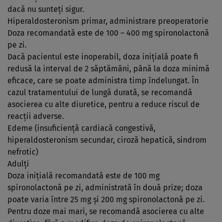
dacă nu sunteţi sigur.
Hiperaldosteronism primar, administrare preoperatorie
Doza recomandată este de 100 – 400 mg spironolactonă
pe zi.
Dacă pacientul este inoperabil, doza iniţială poate fi
redusă la interval de 2 săptămâni, până la doza minimă
eficace, care se poate administra timp îndelungat. În
cazul tratamentului de lungă durată, se recomandă
asocierea cu alte diuretice, pentru a reduce riscul de
reacţii adverse.
Edeme (insuficienţă cardiacă congestivă,
hiperaldosteronism secundar, ciroză hepatică, sindrom
nefrotic)
Adulţi
Doza iniţială recomandată este de 100 mg
spironolactonă pe zi, administrată în două prize; doza
poate varia între 25 mg şi 200 mg spironolactonă pe zi.
Pentru doze mai mari, se recomandă asocierea cu alte