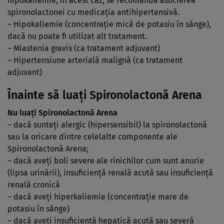
hipokaliemie; în acest caz, se recomandă asocierea
spironolactonei cu medicaţia antihipertensivă.
– Hipokaliemie (concentraţie mică de potasiu în sânge),
dacă nu poate fi utilizat alt tratament.
– Miastenia gravis (ca tratament adjuvant)
– Hipertensiune arterială malignă (ca tratament
adjuvant)
Înainte să luaţi Spironolactonă Arena
Nu luaţi Spironolactonă Arena
– dacă sunteţi alergic (hipersensibil) la spironolactonă
sau la oricare dintre celelalte componente ale
Spironolactonă Arena;
– dacă aveţi boli severe ale rinichilor cum sunt anurie
(lipsa urinării), insuficienţă renală acută sau insuficienţă
renală cronică
– dacă aveţi hiperkaliemie (concentraţie mare de
potasiu în sânge)
– dacă aveţi insuficienţă hepatică acută sau severă