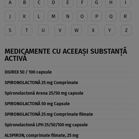
A
B
C
D
E
F
G
H
I
J
K
L
M
N
O
P
Q
R
S
T
U
V
W
X
Y
Z
MEDICAMENTE CU ACEEAȘI SUBSTANȚĂ
ACTIVĂ
DIUREX 50 / 100 capsule
SPIRONOLACTONĂ 25 mg Comprimate
Spironolactonă Arena 25/50 mg capsule
SPIRONOLACTONĂ 50 mg Capsule
SPIRONOLACTONĂ 25 mg Comprimate filmate
Spironolactonă LPH 25/50/100 mg capsule
ALSPIRON, comprimate filmate, 25 mg