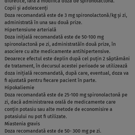
diuretice, fără a modifica doza de spironolactonă.
Copii şi adolescenţi
Doza recomandată este de 3 mg spironolactonă/kg şi zi,
administrată în una sau două prize.
Hipertensiune arterială
Doza iniţială recomandată este de 50-100 mg
spironolactonă pe zi, administratăîn două prize, în
asociere cu alte medicamente antihipertensive.
Deoarece efectul este deplin după cel puţin 2 săptămâni
de tratament, în decursul acestei perioade se utilizează
doza iniţială recomandată, după care, eventual, doza va
fi ajustată pentru fiecare pacient în parte.
Hipokaliemie
Doza recomandată este de 25-100 mg spironolactonă pe
zi, dacă administrarea orală de medicamente care
conţin potasiu sau alte metode de economisire a
potasiului nu pot fi utilizate.
Miastenia gravis
Doza recomandată este de 50- 300 mg pe zi.