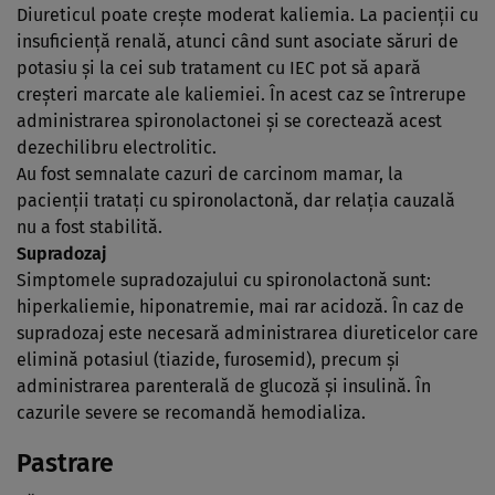
Diureticul poate creşte moderat kaliemia. La pacienţii cu
insuficienţă renală, atunci când sunt asociate săruri de
potasiu şi la cei sub tratament cu IEC pot să apară
creşteri marcate ale kaliemiei. În acest caz se întrerupe
administrarea spironolactonei şi se corectează acest
dezechilibru electrolitic.
Au fost semnalate cazuri de carcinom mamar, la
pacienţii trataţi cu spironolactonă, dar relaţia cauzală
nu a fost stabilită.
Supradozaj
Simptomele supradozajului cu spironolactonă sunt:
hiperkaliemie, hiponatremie, mai rar acidoză. În caz de
supradozaj este necesară administrarea diureticelor care
elimină potasiul (tiazide, furosemid), precum şi
administrarea parenterală de glucoză şi insulină. În
cazurile severe se recomandă hemodializa.
Pastrare