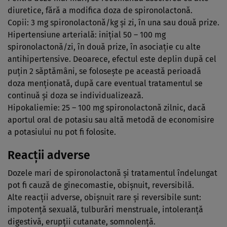
diuretice, fără a modifica doza de spironolactonă.
Copii: 3 mg spironolactonă/kg şi zi, în una sau două prize.
Hipertensiune arterială: iniţial 50 – 100 mg
spironolactonă/zi, în două prize, în asociaţie cu alte
antihipertensive. Deoarece, efectul este deplin după cel
puţin 2 săptămâni, se foloseşte pe această perioadă
doza menţionată, după care eventual tratamentul se
continuă şi doza se individualizează.
Hipokaliemie: 25 – 100 mg spironolactonă zilnic, dacă
aportul oral de potasiu sau altă metodă de economisire
a potasiului nu pot fi folosite.
Reacţii adverse
Dozele mari de spironolactonă şi tratamentul îndelungat
pot fi cauză de ginecomastie, obişnuit, reversibilă.
Alte reacţii adverse, obişnuit rare şi reversibile sunt:
impotenţă sexuală, tulburări menstruale, intoleranţă
digestivă, erupţii cutanate, somnolenţă.