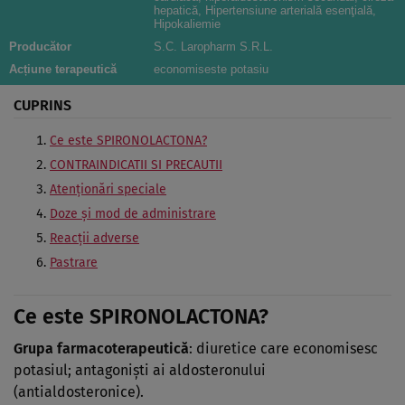
hepatică, Hipertensiune arterială esenţială,
Hipokaliemie
Producător
S.C. Laropharm S.R.L.
Acțiune terapeutică
economiseste potasiu
CUPRINS
Ce este SPIRONOLACTONA?
CONTRAINDICATII SI PRECAUTII
Atenţionări speciale
Doze şi mod de administrare
Reacţii adverse
Pastrare
Ce este SPIRONOLACTONA?
Grupa farmacoterapeutică
: diuretice care economisesc
potasiul; antagonişti ai aldosteronului
(antialdosteronice).