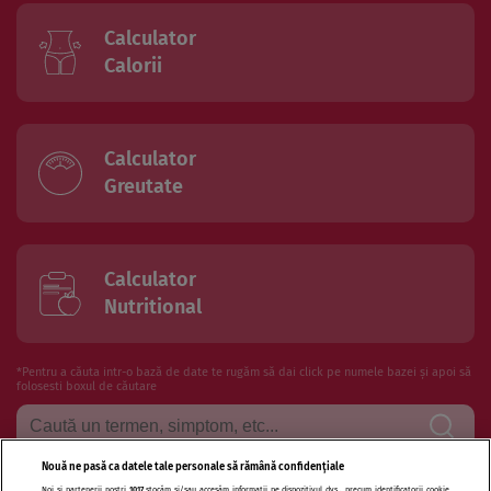
Calculator
Calorii
Calculator
Greutate
Calculator
Nutritional
*Pentru a căuta intr-o bază de date te rugăm să dai click pe numele bazei și apoi să
folosesti boxul de căutare
Nouă ne pasă ca datele tale personale să rămână confidențiale
Noi și partenerii noștri
1017
stocăm și/sau accesăm informații pe dispozitivul dvs., precum identificatorii cookie