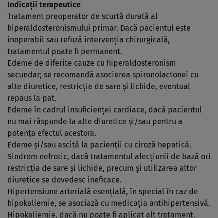
Indicaţii terapeutice
Tratament preoperator de scurtă durată al
hiperaldosteronismului primar. Dacă pacientul este
inoperabil sau refuză intervenţia chirurgicală,
tratamentul poate fi permanent.
Edeme de diferite cauze cu hiperaldosteronism
secundar; se recomandă asocierea spironolactonei cu
alte diuretice, restricţie de sare şi lichide, eventual
repaus la pat.
Edeme în cadrul insuficienţei cardiace, dacă pacientul
nu mai răspunde la alte diuretice şi/sau pentru a
potenţa efectul acestora.
Edeme şi/sau ascită la pacienţii cu ciroză hepatică.
Sindrom nefrotic, dacă tratamentul afecţiunii de bază ori
restricţia de sare şi lichide, precum şi utilizarea altor
diuretice se dovedesc ineficace.
Hipertensiune arterială esenţială, în special în caz de
hipokaliemie, se asociază cu medicaţia antihipertensivă.
Hipokaliemie, dacă nu poate fi aplicat alt tratament.