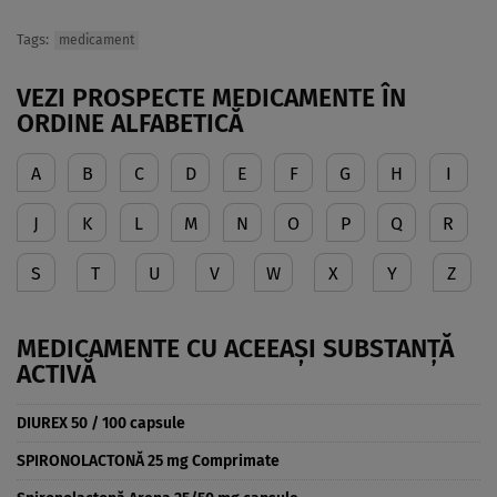
Tags:
medicament
VEZI PROSPECTE MEDICAMENTE ÎN
ORDINE ALFABETICĂ
A
B
C
D
E
F
G
H
I
J
K
L
M
N
O
P
Q
R
S
T
U
V
W
X
Y
Z
MEDICAMENTE CU ACEEAȘI SUBSTANȚĂ
ACTIVĂ
DIUREX 50 / 100 capsule
SPIRONOLACTONĂ 25 mg Comprimate