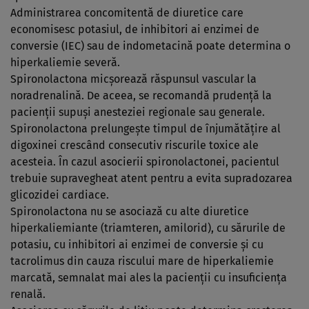
Administrarea concomitentă de diuretice care
economisesc potasiul, de inhibitori ai enzimei de
conversie (IEC) sau de indometacină poate determina o
hiperkaliemie severă.
Spironolactona micşorează răspunsul vascular la
noradrenalină. De aceea, se recomandă prudenţă la
pacienţii supuşi anesteziei regionale sau generale.
Spironolactona prelungeşte timpul de înjumătăţire al
digoxinei crescând consecutiv riscurile toxice ale
acesteia. În cazul asocierii spironolactonei, pacientul
trebuie supravegheat atent pentru a evita supradozarea
glicozidei cardiace.
Spironolactona nu se asociază cu alte diuretice
hiperkaliemiante (triamteren, amilorid), cu sărurile de
potasiu, cu inhibitori ai enzimei de conversie şi cu
tacrolimus din cauza riscului mare de hiperkaliemie
marcată, semnalat mai ales la pacienţii cu insuficienţa
renală.