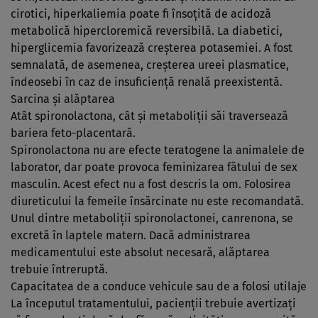
cirotici, hiperkaliemia poate fi însoţită de acidoză
metabolică hipercloremică reversibilă. La diabetici,
hiperglicemia favorizează creşterea potasemiei. A fost
semnalată, de asemenea, creşterea ureei plasmatice,
îndeosebi în caz de insuficienţă renală preexistentă.
Sarcina şi alăptarea
Atât spironolactona, cât şi metaboliţii săi traversează
bariera feto-placentară.
Spironolactona nu are efecte teratogene la animalele de
laborator, dar poate provoca feminizarea fătului de sex
masculin. Acest efect nu a fost descris la om. Folosirea
diureticului la femeile însărcinate nu este recomandată.
Unul dintre metaboliţii spironolactonei, canrenona, se
excretă în laptele matern. Dacă administrarea
medicamentului este absolut necesară, alăptarea
trebuie întreruptă.
Capacitatea de a conduce vehicule sau de a folosi utilaje
La începutul tratamentului, pacienţii trebuie avertizaţi