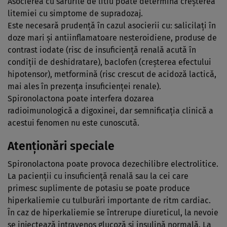
Asocierea cu sărurile de litiu poate determina creşterea
litemiei cu simptome de supradozaj.
Este necesară prudenţă în cazul asocierii cu: salicilaţi în
doze mari şi antiinflamatoare nesteroidiene, produse de
contrast iodate (risc de insuficienţă renală acută în
condiţii de deshidratare), baclofen (creşterea efectului
hipotensor), metformină (risc crescut de acidoză lactică,
mai ales în prezenţa insuficienţei renale).
Spironolactona poate interfera dozarea
radioimunologică a digoxinei, dar semnificaţia clinică a
acestui fenomen nu este cunoscută.
Atenţionări speciale
Spironolactona poate provoca dezechilibre electrolitice.
La pacienţii cu insuficienţă renală sau la cei care
primesc suplimente de potasiu se poate produce
hiperkaliemie cu tulburări importante de ritm cardiac.
În caz de hiperkaliemie se întrerupe diureticul, la nevoie
se injectează intravenos glucoză şi insulină normală. La