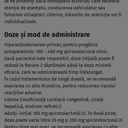
să fie prudenţi dacă desfăşoară activităţi care necesită
atenţie de exemplu, conducerea vehiculelor sau
folosirea utilajelor). Ulterior, măsurile de restricţie vor fi
individualizate.
Doze şi mod de administrare
Hiperaldosteronism primar, pentru pregătire
preoperatorie: 100 – 400 mg spironolactonă zilnic.
Dacă pacientul este inoperabil, doza iniţială poate fi
redusă la fiecare 2 săptămâni până la doza minimă
eficace, care se administrează timp îndelungat.
În cazul tratamentului de lungă durată, se recomandă
asocierea cu alte diuretice, pentru reducerea riscului
reacţiilor adverse.
Edeme (insuficienţă cardiacă congestivă, ciroză
hepatică, sindrom nefrotic)
Adulţi: iniţial 100 mg spironolactonă/zi, în două prize;
doza poate varia între 25 mg şi 200 mg spironolactonă/zi.
Pentru doze mai mari, se recomandă asocierea cu alte