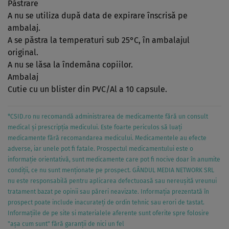
Păstrare
A nu se utiliza după data de expirare înscrisă pe
ambalaj.
A se păstra la temperaturi sub 25°C, în ambalajul
original.
A nu se lăsa la îndemâna copiilor.
Ambalaj
Cutie cu un blister din PVC/Al a 10 capsule.
*CSID.ro nu recomandă administrarea de medicamente fără un consult
medical și prescripția medicului. Este foarte periculos să luați
medicamente fără recomandarea medicului. Medicamentele au efecte
adverse, iar unele pot fi fatale. Prospectul medicamentului este o
informație orientativă, sunt medicamente care pot fi nocive doar în anumite
condiții, ce nu sunt menționate pe prospect. GÂNDUL MEDIA NETWORK SRL
nu este responsabilă pentru aplicarea defectuoasă sau nereușită vreunui
tratament bazat pe opinii sau păreri neavizate. Informația prezentată în
prospect poate include inacurateți de ordin tehnic sau erori de tastat.
Informațiile de pe site si materialele aferente sunt oferite spre folosire
"așa cum sunt" fără garanții de nici un fel