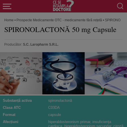
Home
•
Prospecte Medicamente OTC - medicamente fără rețetă
•
SPIRONOLACT
SPIRONOLACTONĂ 50 mg Capsule
Producător:
S.C. Laropharm S.R.L.
Substanță activa
spironolactonă
Clasa ATC
C03DA
Format
capsule
Afecțiuni
hiperaldosteronism primar, insuficienţa
cardiaca, hiperaldosteronism secundar, ciroză