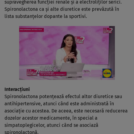
supravegherea funcţiei renale şi a electroliţilor serici.
Spironolactona ca şi alte diuretice este prevăzută în
lista substanţelor dopante la sportivi.
Interacţiuni
Spironolactona potenţează efectul altor diuretice sau
antihipertensive, atunci când este administrată în
asociaţie cu acestea. De aceea, este necesară reducerea
dozelor acestor medicamente, în special a
simpatoplegicelor, atunci când se asociază
spironolactonă.