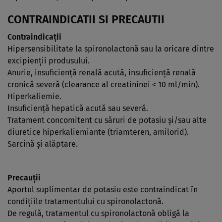
CONTRAINDICATII SI PRECAUTII
Contraindicaţii
Hipersensibilitate la spironolactonă sau la oricare dintre
excipienţii produsului.
Anurie, insuficienţă renală acută, insuficienţă renală
cronică severă (clearance al creatininei < 10 ml/min).
Hiperkaliemie.
Insuficienţă hepatică acută sau severă.
Tratament concomitent cu săruri de potasiu şi/sau alte
diuretice hiperkaliemiante (triamteren, amilorid).
Sarcină şi alăptare.
Precauţii
Aportul suplimentar de potasiu este contraindicat în
condiţiile tratamentului cu spironolactonă.
De regulă, tratamentul cu spironolactonă obligă la