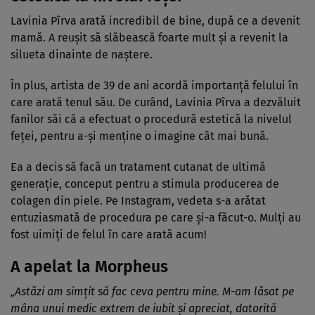
Lavinia Pîrva arată incredibil de bine, după ce a devenit
mamă. A reușit să slăbească foarte mult și a revenit la
silueta dinainte de naștere.
În plus, artista de 39 de ani acordă importanţă felului în
care arată tenul său. De curând, Lavinia Pîrva a dezvăluit
fanilor săi că a efectuat o procedură estetică la nivelul
feței, pentru a-și menține o imagine cât mai bună.
Ea a decis să facă un tratament cutanat de ultimă
generație, conceput pentru a stimula producerea de
colagen din piele. Pe Instagram, vedeta s-a arătat
entuziasmată de procedura pe care și-a făcut-o. Mulți au
fost uimiți de felul în care arată acum!
A apelat la Morpheus
„Astăzi am simțit să fac ceva pentru mine. M-am lăsat pe
mâna unui medic extrem de iubit și apreciat, datorită