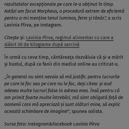
rezultatelor excepționale pe care le-a obținut în timp.
Astăzi am facut Morpheus, o procedură extrem de eficientă
pentru a-mi menține tenul luminos, ferm și tânăr.”,
a scris
Lavinia Pîrva, pe Instagram.
Citește și:
Lavinia Pîrva, regimul alimentar cu care a
slăbit 30 de kilograme după sarcină
În urmă cu ceva timp, cântăreața dezvăluia că și-a mărit
și bustul, după ce fanii din mediul online au criticat-o.
„
În general nu simt nevoia să mă justific pentru lucrurile
pe care le fac sau pe care nu le fac, deşi citesc şi aud
adesea multe lucruri false la adresa mea. Însă pentru că
am primit foarte multe întrebări, mă simt obligată faţă de
oamenii care mă apreciază şi sunt alături mine, să explic
această schimbare de imagine!”
, spunea solista.
Sursa foto: Instagram&Facebook Lavinia Pîrva