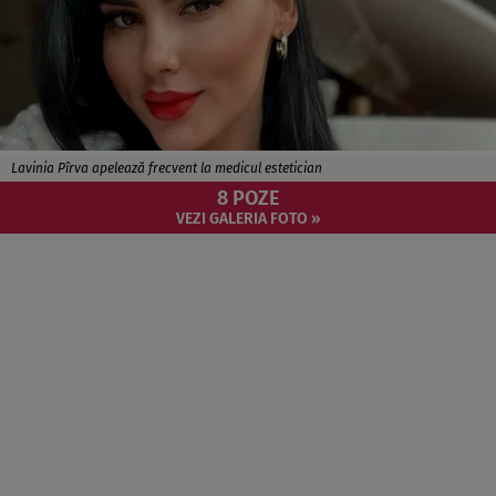
Lavinia Pîrva apelează frecvent la medicul estetician
8 POZE
VEZI GALERIA FOTO »