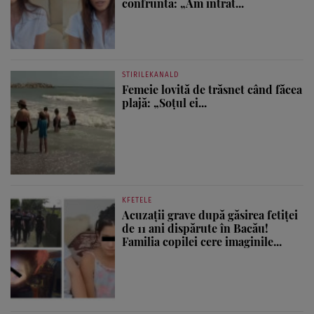
confruntă: „Am intrat...
STIRILEKANALD
Femeie lovită de trăsnet când făcea
plajă: „Soțul ei...
KFETELE
Acuzații grave după găsirea fetiței
de 11 ani dispărute în Bacău!
Familia copilei cere imaginile...