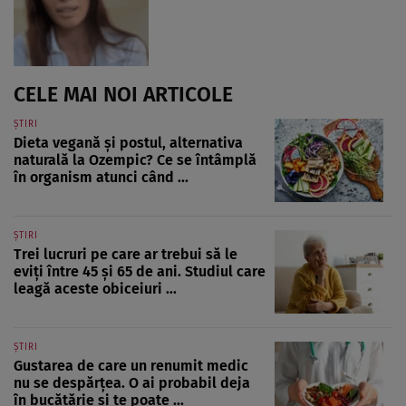
CELE MAI NOI ARTICOLE
ȘTIRI
Dieta vegană și postul, alternativa
naturală la Ozempic? Ce se întâmplă
în organism atunci când ...
ȘTIRI
Trei lucruri pe care ar trebui să le
eviți între 45 și 65 de ani. Studiul care
leagă aceste obiceiuri ...
ȘTIRI
Gustarea de care un renumit medic
nu se despărțea. O ai probabil deja
în bucătărie și te poate ...