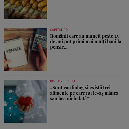
CAPITAL.RO
Românii care au muncit peste 25
de ani pot primi mai mulți bani la
pensie....
DOCTORUL ZILEI
„Sunt cardiolog și există trei
alimente pe care nu le-aș mânca
sau bea niciodată”