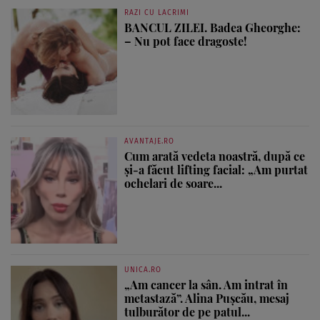
RAZI CU LACRIMI
BANCUL ZILEI. Badea Gheorghe:
– Nu pot face dragoste!
AVANTAJE.RO
Cum arată vedeta noastră, după ce
și-a făcut lifting facial: „Am purtat
ochelari de soare...
UNICA.RO
„Am cancer la sân. Am intrat în
metastază”. Alina Pușcău, mesaj
tulburător de pe patul...