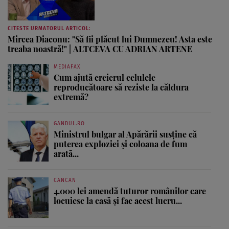
CITESTE URMATORUL ARTICOL:
Mircea Diaconu: "Să fii plăcut lui Dumnezeu! Asta este
treaba noastră!" | ALTCEVA CU ADRIAN ARTENE
MEDIAFAX
Cum ajută creierul celulele
reproducătoare să reziste la căldura
extremă?
GANDUL.RO
Ministrul bulgar al Apărării susține că
puterea exploziei și coloana de fum
arată...
CANCAN
4.000 lei amendă tuturor românilor care
locuiesc la casă și fac acest lucru...