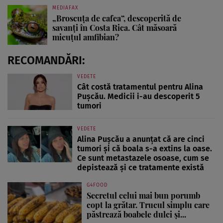
MEDIAFAX
„Broscuța de cafea”, descoperită de
savanți în Costa Rica. Cât măsoară
micuțul amfibian?
RECOMANDĂRI:
VEDETE
Cât costă tratamentul pentru Alina
Pușcău. Medicii i-au descoperit 5
tumori
VEDETE
Alina Pușcău a anunțat că are cinci
tumori și că boala s-a extins la oase.
Ce sunt metastazele osoase, cum se
depistează și ce tratamente există
G4FOOD
Secretul celui mai bun porumb
copt la grătar. Trucul simplu care
păstrează boabele dulci și...