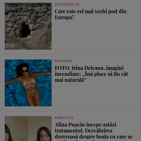
DESCOPERA.RO
Care este cel mai vechi pod din
Europa?
PROSPORT
FOTO. Irina Deleanu, imagini
incendiare: „Îmi place să fiu cât
mai naturală”
KANALD.RO
Alina Pușcău începe astăzi
tratamentul. Dezvăluirea
dureroasă despre boala cu care se