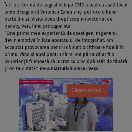
Într-o zi toridă de august echipa CSÎD a luat cu asalt locul
unde designerul Veronica Zaharia îşi petrece o bună
parte din zi. Vizita avea drept scop un pictorial de
beauty, Vera fiind protagonista.
“Este prima mea experienţă de acest gen, în general
devin emotivă în faţa aparatului de fotografiat. Am
acceptat provocarea pentru că sunt o cititoare fidelă în
primul rând şi apoi pentru că mi s-a părut că ar fi o
experienţă frumoasă să lucrez cu o echipă atât de tânără
şi de talentată”,
ne-a mărturisit sincer Vera
.
Citește articolul