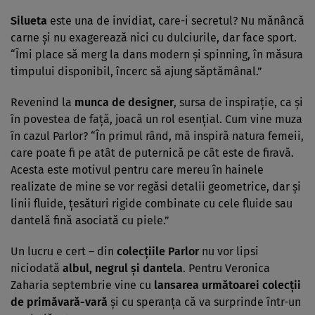
Silueta
este una de invidiat, care-i secretul? Nu mănâncă
carne şi nu exagerează nici cu dulciurile, dar face sport.
“Îmi place să merg la dans modern şi spinning, în măsura
timpului disponibil, încerc să ajung săptămânal.”
Revenind la
munca de designer
, sursa de inspiraţie, ca şi
în povestea de faţă, joacă un rol esenţial. Cum vine muza
în cazul Parlor? “În primul rând, mă inspiră natura femeii,
care poate fi pe atât de puternică pe cât este de firavă.
Acesta este motivul pentru care mereu în hainele
realizate de mine se vor regăsi detalii geometrice, dar şi
linii fluide, ţesături rigide combinate cu cele fluide sau
dantelă fină asociată cu piele.”
Un lucru e cert – din
colecţiile Parlor
nu vor lipsi
niciodată
albul, negrul şi dantela
. Pentru Veronica
Zaharia septembrie vine cu
lansarea următoarei colecţii
de primăvară-vară
şi cu speranţa că va surprinde într-un