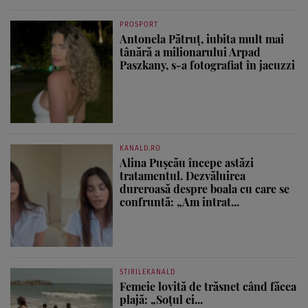
PROSPORT
Antonela Pătruț, iubita mult mai
tânără a milionarului Arpad
Paszkany, s-a fotografiat în jacuzzi
KANALD.RO
Alina Pușcău începe astăzi
tratamentul. Dezvăluirea
dureroasă despre boala cu care se
confruntă: „Am intrat...
STIRILEKANALD
Femeie lovită de trăsnet când făcea
plajă: „Soțul ei...