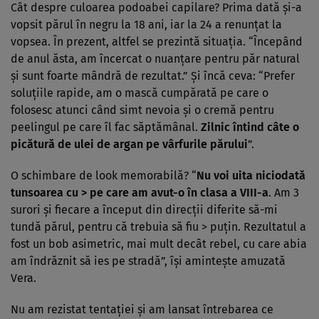
Cât despre culoarea podoabei capilare? Prima dată şi-a
vopsit părul în negru la 18 ani, iar la 24 a renunţat la
vopsea. În prezent, altfel se prezintă situaţia. “Începând
de anul ăsta, am încercat o nuanţare pentru păr natural
şi sunt foarte mândră de rezultat.” Şi încă ceva: “Prefer
soluţiile rapide, am o mască cumpărată pe care o
folosesc atunci când simt nevoia şi o cremă pentru
peelingul pe care îl fac săptămânal.
Zilnic întind câte o
picătură de ulei de argan pe vârfurile părului
”.
O schimbare de look memorabilă? “
Nu voi uita niciodată
tunsoarea cu > pe care am avut-o în clasa a VIII-a
. Am 3
surori şi fiecare a început din direcţii diferite să-mi
tundă părul, pentru că trebuia să fiu > puţin. Rezultatul a
fost un bob asimetric, mai mult decât rebel, cu care abia
am îndrăznit să ies pe stradă”, îşi aminteşte amuzată
Vera.
Nu am rezistat tentaţiei şi am lansat întrebarea ce