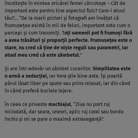
încolteşte în mintea oricărei femei cârcotaşe – Cât de
important este pentru tine aspectul fizic? Care-i atuul
tău?… “De la marii pictori şi fotografi am învăţat că
frumuseţea există în mii de feluri, important este cum o
percepi şi cum transmiţi. T
oţi oamenii pot fi frumoşi fără
a avea trăsături şi proporţii perfecte. Frumuseţea este o
stare, nu cred că ţine de nişte reguli sau parametri, iar
atuul meu cred că este zâmbetul.
”
Şi are într-adevăr un zâmbet cuceritor.
Simplitatea este
o armă a seducţiei,
iar Vera ştie bine asta. Îşi poartă
părul lăsat liber pe spate sau prins relaxat, iar din când
în când preferă buclele lejere.
În ceea ce priveste
machiajul
, “Ziua nu port ruj
niciodată, dar seara, uneori, aplic ruj corai sau bordo
închis şi mi se pare o maximă extravaganţă”.