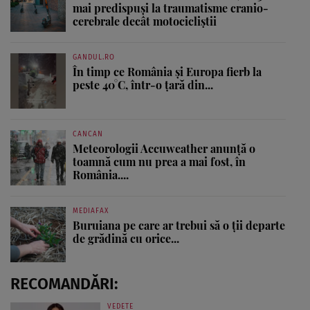
mai predispuși la traumatisme cranio-
cerebrale decât motocicliștii
GANDUL.RO
În timp ce România și Europa fierb la
peste 40°C, într-o țară din...
CANCAN
Meteorologii Accuweather anunță o
toamnă cum nu prea a mai fost, în
România....
MEDIAFAX
Buruiana pe care ar trebui să o ții departe
de grădină cu orice...
RECOMANDĂRI:
VEDETE