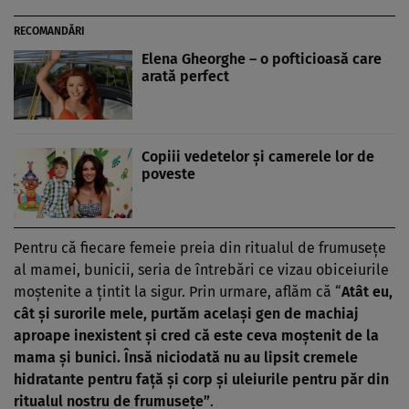
RECOMANDĂRI
Elena Gheorghe – o pofticioasă care
arată perfect
Copiii vedetelor şi camerele lor de
poveste
Pentru că fiecare femeie preia din ritualul de frumuseţe
al mamei, bunicii, seria de întrebări ce vizau obiceiurile
moştenite a ţintit la sigur. Prin urmare, aflăm că “
Atât eu,
cât şi surorile mele, purtăm acelaşi gen de machiaj
aproape inexistent şi cred că este ceva moştenit de la
mama şi bunici. Însă niciodată nu au lipsit cremele
hidratante pentru faţă şi corp şi uleiurile pentru păr din
ritualul nostru de frumuseţe”
.