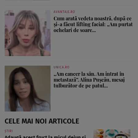
AVANTAJE.RO
Cum arată vedeta noastră, după ce
și-a făcut lifting facial: „Am purtat
ochelari de soare...
UNICA.RO
„Am cancer la sân. Am intrat în
metastază”. Alina Pușcău, mesaj
tulburător de pe patul...
CELE MAI NOI ARTICOLE
ȘTIRI
Adaugă acest fruct la micul dejun și