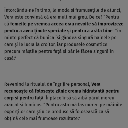
Întorcându-ne în timp, la moda şi frumuseţile de atunci,
Vera este convinsă că era mult mai greu. De ce? “Pentru
că
femeile pe vremea aceea erau nevoite să improvizeze
pentru a avea ţinute speciale şi pentru a arăta bine
. Ţin
minte perfect că bunica îşi gândea singură hainele pe
care şi le lucra la croitor, iar produsele cosmetice
precum măştile pentru faţă şi păr le făcea singură în
casă.”
Revenind la ritualul de îngrijire personal,
Vera
recunoaşte că foloseşte zilnic crema hidratantă pentru
corp şi pentru faţă
. Îi place însă să aibă părul mereu
aranjat şi luminos. “Pentru asta mă las mereu pe mâinile
experţilor care ştiu ce produse să folosească ca să
obţină cele mai frumoase rezultate.”