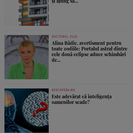
și ajung să...
DOCTORUL ZILEI
Alina Bădic, avertisment pentru
toate zodiile: Portalul astral dintre
cele două eclipse aduce schimbări
de...
DESCOPERA.RO
Este adevărat că inteligența
oamenilor scade?