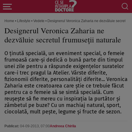
Home
•
Lifestyle
•
Vedete
•
Designerul Veronica Zaharia ne dezvăluie secretul fr
Designerul Veronica Zaharia ne
dezvăluie secretul frumuseţii naturale
O ţinută specială, un eveniment special, o femeie
frumoasă care-şi dedică o bună parte din timpul
unei zile pentru a răspunde exigenţelor suratelor
care-i trec pragul la Atelier. Vârste diferite,
fizionomii diferite, personalităţi diferite... Veronica
Zaharia este creatoarea care ştie ce trebuie făcut
pentru ca o femeie să se simtă specială. Cum
reuşeşte să fie mereu cu inspiraţia la purtător şi
zâmbetul pe buze? Cu un machiaj natural, sport,
ciocolată, mult peşte, legume şi fructe de sezon.
Publicat:
04-09-2013, 07:00
Andreea Chirila