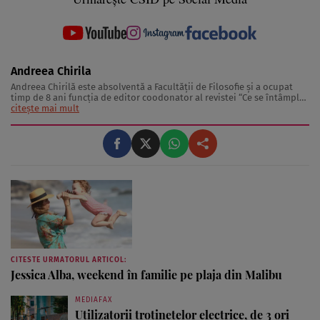
Andreea Chirila
Andreea Chirilă este absolventă a Facultăţii de Filosofie şi a ocupat
timp de 8 ani funcţia de editor coodonator al revistei “Ce se întâmplă,
doctore?”. De asemenea, Andreea Chirilă s-a ocupat de rubrica de
citește mai mult
beauty a revistei, prin pictoriale, articole dedicate tendinţelor din
make up, ...
CITESTE URMATORUL ARTICOL:
Jessica Alba, weekend în familie pe plaja din Malibu
MEDIAFAX
Utilizatorii trotinetelor electrice, de 3 ori