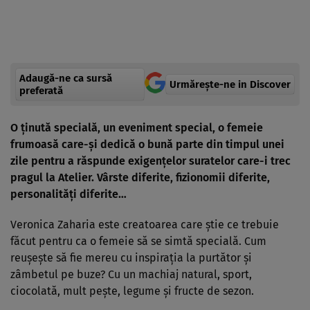
Adaugă-ne ca sursă
Urmărește-ne in Discover
preferată
O ţinută specială, un eveniment special, o femeie
frumoasă care-şi dedică o bună parte din timpul unei
zile pentru a răspunde exigenţelor suratelor care-i trec
pragul la Atelier. Vârste diferite, fizionomii diferite,
personalităţi diferite…
Veronica Zaharia este creatoarea care ştie ce trebuie
făcut pentru ca o femeie să se simtă specială. Cum
reuşeşte să fie mereu cu inspiraţia la purtător şi
zâmbetul pe buze? Cu un machiaj natural, sport,
ciocolată, mult peşte, legume şi fructe de sezon.