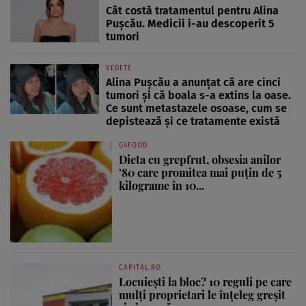
Cât costă tratamentul pentru Alina
Pușcău. Medicii i-au descoperit 5
tumori
VEDETE
Alina Pușcău a anunțat că are cinci
tumori și că boala s-a extins la oase.
Ce sunt metastazele osoase, cum se
depistează și ce tratamente există
G4FOOD
Dieta cu grepfrut, obsesia anilor
’80 care promitea mai puțin de 5
kilograme în 10...
CAPITAL.RO
Locuiești la bloc? 10 reguli pe care
mulți proprietari le înțeleg greșit