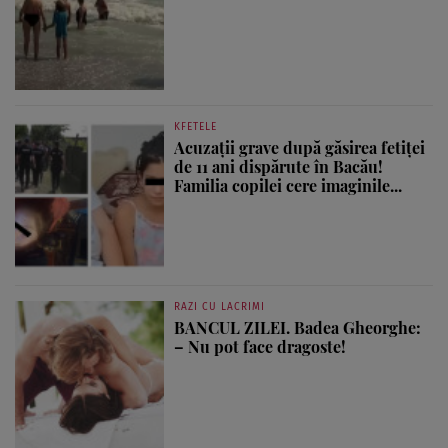
KFETELE
Acuzații grave după găsirea fetiței
de 11 ani dispărute în Bacău!
Familia copilei cere imaginile...
RAZI CU LACRIMI
BANCUL ZILEI. Badea Gheorghe:
– Nu pot face dragoste!