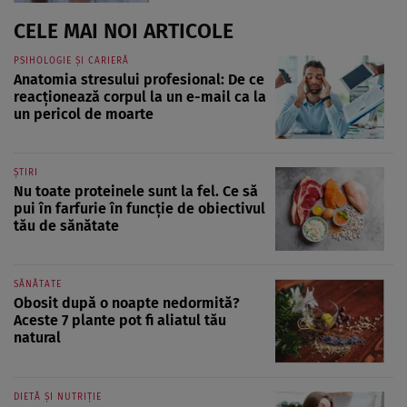
CELE MAI NOI ARTICOLE
PSIHOLOGIE ȘI CARIERĂ
Anatomia stresului profesional: De ce
reacționează corpul la un e-mail ca la
un pericol de moarte
ȘTIRI
Nu toate proteinele sunt la fel. Ce să
pui în farfurie în funcție de obiectivul
tău de sănătate
SĂNĂTATE
Obosit după o noapte nedormită?
Aceste 7 plante pot fi aliatul tău
natural
DIETĂ ȘI NUTRIȚIE