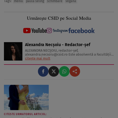
Tags:
meniu
paula seling
schimbare
vegana
Urmărește CSID pe Social Media
Alexandra Necșoiu - Redactor-șef
ALEXANDRA NECŞOIU, redactor-șef,
alexandra.necsoiu@csid.ro
Este absolventă a Facultăţii
de Jurnalism şi Ştiinţele Comunicării şi deţine o diplomă
citește mai mult
de master în Producţie Multimedia şi Audio-Video.
Iubeşte să scrie şi nu se vede făcând altceva, acesta fiind
visul ei încă de pe ...
CITESTE URMATORUL ARTICOL: