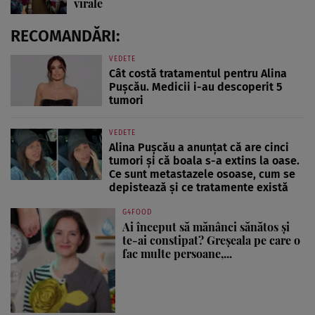
virale
RECOMANDĂRI:
VEDETE
Cât costă tratamentul pentru Alina
Pușcău. Medicii i-au descoperit 5
tumori
VEDETE
Alina Pușcău a anunțat că are cinci
tumori și că boala s-a extins la oase.
Ce sunt metastazele osoase, cum se
depistează și ce tratamente există
G4FOOD
Ai început să mănânci sănătos și
te-ai constipat? Greșeala pe care o
fac multe persoane,...