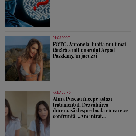
PROSPORT
FOTO. Antonela, iubita mult mai
tânără a milionarului Arpad
Paszkany, în jacuzzi
KANALD.RO
Alina Pușcău începe astăzi
tratamentul. Dezvăluirea
dureroasă despre boala cu care se
confruntă: „Am intrat...