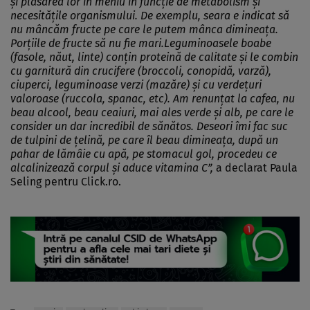
şi plasarea lor în meniu în funcţie de metabolism şi
necesităţile organismului. De exemplu, seara e indicat să
nu mâncăm fructe pe care le putem mânca dimineaţa.
Porţiile de fructe să nu fie mari.Leguminoasele boabe
(fasole, năut, linte) conţin proteină de calitate şi le combin
cu garnitură din crucifere (broccoli, conopidă, varză),
ciuperci, leguminoase verzi (mazăre) şi cu verdeţuri
valoroase (ruccola, spanac, etc). Am renunţat la cafea, nu
beau alcool, beau ceaiuri, mai ales verde şi alb, pe care le
consider un dar incredibil de sănătos. Deseori îmi fac suc
de tulpini de ţelină, pe care îl beau dimineaţa, după un
pahar de lămâie cu apă, pe stomacul gol, procedeu ce
alcalinizează corpul şi aduce vitamina C”,
a declarat Paula
Seling pentru Click.ro.