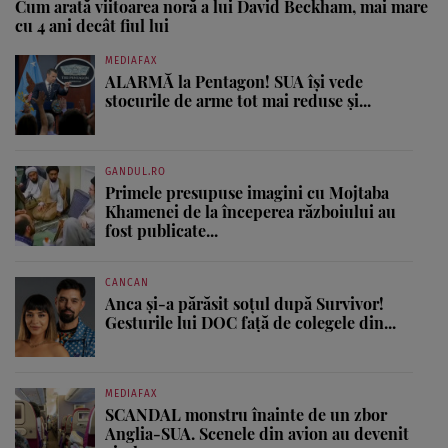
Cum arată viitoarea noră a lui David Beckham, mai mare
cu 4 ani decât fiul lui
MEDIAFAX
ALARMĂ la Pentagon! SUA își vede
stocurile de arme tot mai reduse și...
GANDUL.RO
Primele presupuse imagini cu Mojtaba
Khamenei de la începerea războiului au
fost publicate...
CANCAN
Anca și-a părăsit soțul după Survivor!
Gesturile lui DOC față de colegele din...
MEDIAFAX
SCANDAL monstru înainte de un zbor
Anglia-SUA. Scenele din avion au devenit