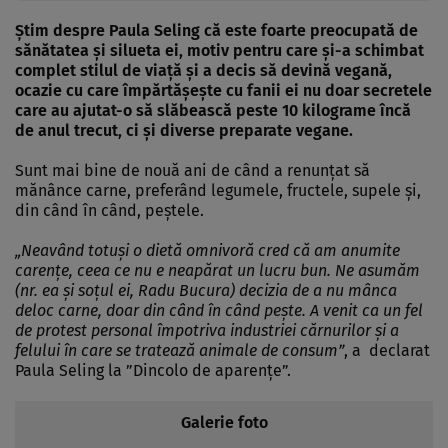
Ştim despre Paula Seling că este foarte preocupată de
sănătatea şi silueta ei, motiv pentru care şi-a schimbat
complet stilul de viaţă şi a decis să devină vegană,
ocazie cu care împărtăşeşte cu fanii ei nu doar secretele
care au ajutat-o să slăbească peste 10 kilograme încă
de anul trecut, ci şi diverse preparate vegane.
Sunt mai bine de nouă ani de când a renunţat să
mănânce carne, preferând legumele, fructele, supele şi,
din când în când, peştele.
„Neavând totuşi o dietă omnivoră cred că am anumite
carenţe, ceea ce nu e neapărat un lucru bun. Ne asumăm
(nr. ea şi soţul ei, Radu Bucura) decizia de a nu mânca
deloc carne, doar din când în când peşte. A venit ca un fel
de protest personal împotriva industriei cărnurilor şi a
felului în care se tratează animale de consum”
, a declarat
Paula Seling la ”Dincolo de aparenţe”.
Galerie foto