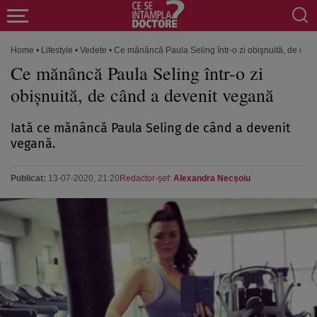
Home
•
Lifestyle
•
Vedete
•
Ce mănâncă Paula Seling într-o zi obişnuită, de cân
Ce mănâncă Paula Seling într-o zi
obişnuită, de când a devenit vegană
Iată ce mănâncă Paula Seling de când a devenit
vegană.
Publicat:
13-07-2020, 21:20
Redactor-șef:
Alexandra Necșoiu