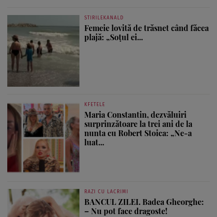
STIRILEKANALD
Femeie lovită de trăsnet când făcea
plajă: „Soțul ei...
KFETELE
Maria Constantin, dezvăluiri
surprinzătoare la trei ani de la
nunta cu Robert Stoica: „Ne-a
luat...
RAZI CU LACRIMI
BANCUL ZILEI. Badea Gheorghe:
– Nu pot face dragoste!