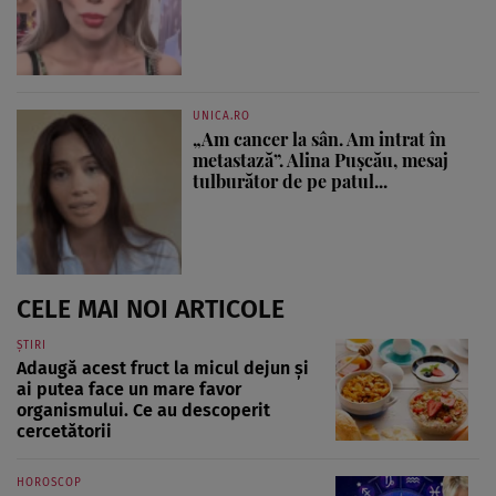
UNICA.RO
„Am cancer la sân. Am intrat în
metastază”. Alina Pușcău, mesaj
tulburător de pe patul...
CELE MAI NOI ARTICOLE
ȘTIRI
Adaugă acest fruct la micul dejun și
ai putea face un mare favor
organismului. Ce au descoperit
cercetătorii
HOROSCOP