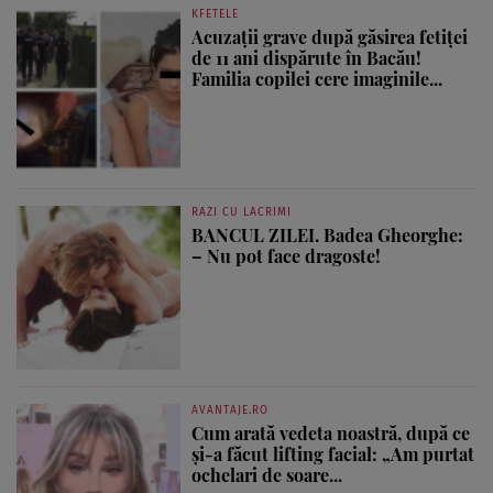
KFETELE
Acuzații grave după găsirea fetiței
de 11 ani dispărute în Bacău!
Familia copilei cere imaginile...
RAZI CU LACRIMI
BANCUL ZILEI. Badea Gheorghe:
– Nu pot face dragoste!
AVANTAJE.RO
Cum arată vedeta noastră, după ce
și-a făcut lifting facial: „Am purtat
ochelari de soare...