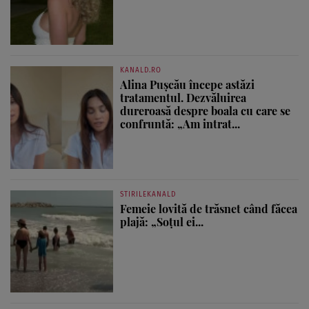
KANALD.RO
Alina Pușcău începe astăzi
tratamentul. Dezvăluirea
dureroasă despre boala cu care se
confruntă: „Am intrat...
STIRILEKANALD
Femeie lovită de trăsnet când făcea
plajă: „Soțul ei...