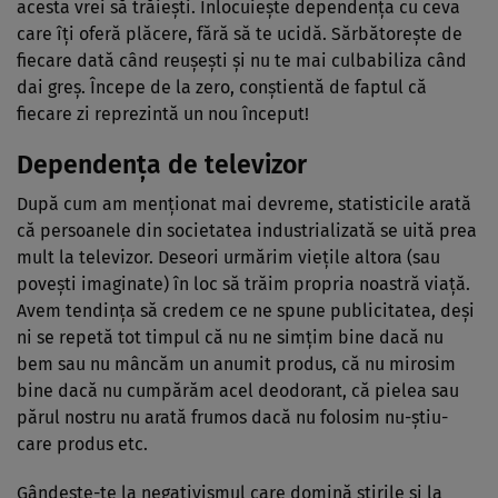
acesta vrei să trăieşti. Înlocuieşte dependenţa cu ceva
care îţi oferă plăcere, fără să te ucidă. Sărbătoreşte de
fiecare dată când reuşeşti şi nu te mai culbabiliza când
dai greş. Începe de la zero, conştientă de faptul că
fiecare zi reprezintă un nou început!
Dependenţa de televizor
După cum am menţionat mai devreme, statisticile arată
că persoanele din societatea industrializată se uită prea
mult la televizor. Deseori urmărim vieţile altora (sau
poveşti imaginate) în loc să trăim propria noastră viaţă.
Avem tendinţa să credem ce ne spune publicitatea, deşi
ni se repetă tot timpul că nu ne simţim bine dacă nu
bem sau nu mâncăm un anumit produs, că nu mirosim
bine dacă nu cumpărăm acel deodorant, că pielea sau
părul nostru nu arată frumos dacă nu folosim nu-ştiu-
care produs etc.
Gândeşte-te la negativismul care domină ştirile şi la