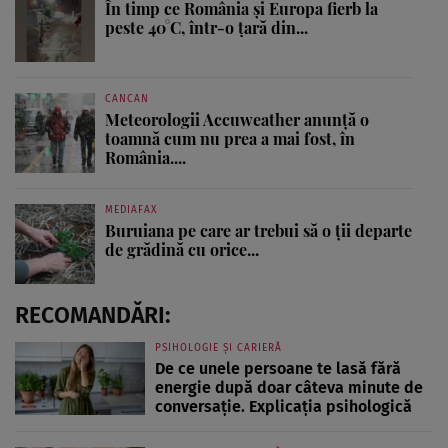
În timp ce România și Europa fierb la
peste 40°C, într-o țară din...
CANCAN
Meteorologii Accuweather anunță o
toamnă cum nu prea a mai fost, în
România....
MEDIAFAX
Buruiana pe care ar trebui să o ții departe
de grădină cu orice...
RECOMANDĂRI:
PSIHOLOGIE ȘI CARIERĂ
De ce unele persoane te lasă fără
energie după doar câteva minute de
conversație. Explicația psihologică