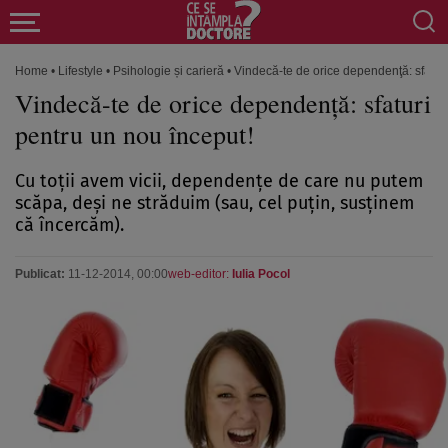
Home
•
Lifestyle
•
Psihologie și carieră
•
Vindecă-te de orice dependenţă: sfaturi
Vindecă-te de orice dependenţă: sfaturi
pentru un nou început!
Cu toţii avem vicii, dependenţe de care nu putem
scăpa, deşi ne străduim (sau, cel puţin, susţinem
că încercăm).
Publicat:
11-12-2014, 00:00
web-editor:
Iulia Pocol