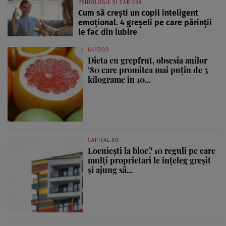
PSIHOLOGIE ȘI CARIERĂ
Cum să crești un copil inteligent
emoțional. 4 greșeli pe care părinții
le fac din iubire
G4FOOD
Dieta cu grepfrut, obsesia anilor
’80 care promitea mai puțin de 5
kilograme în 10...
CAPITAL.RO
Locuiești la bloc? 10 reguli pe care
mulți proprietari le înțeleg greșit
și ajung să...