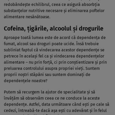
redobândeşte echilibrul, ceea ce asigură absorbţia
substanţelor nutritive necesare şi eliminarea poftelor
alimentare nesănătoase.
Cofeina, ţigările, alcoolul şi drogurile
Aproape toată lumea este de acord că dependenţa de
fumat, alcool sau droguri poate ucide. Însă trebuie
subliniat faptul că vindecarea acestor dependenţe se
petrece în acelaşi fel ca şi vindecarea dependenţelor
alimentare – nu prin forţă, ci prin conştientizare şi prin
preluarea controlului asupra propriei vieţi. Suntem
proprii noştri stăpâni sau suntem dominaţi de
dependenţele noastre?
Putem să recurgem la ajutor de specialitate şi să
învăţăm să observăm ceea ce ne conduce la aceste
dependenţe. Astfel, data următoare când eşti pe cale să
cedezi, întreabă-te dacă aşa eşti cu adevărat şi în felul