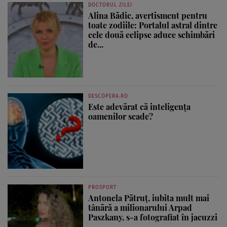
DOCTORUL ZILEI
Alina Bădic, avertisment pentru
toate zodiile: Portalul astral dintre
cele două eclipse aduce schimbări
de...
DESCOPERA.RO
Este adevărat că inteligența
oamenilor scade?
PROSPORT
Antonela Pătruț, iubita mult mai
tânără a milionarului Arpad
Paszkany, s-a fotografiat în jacuzzi