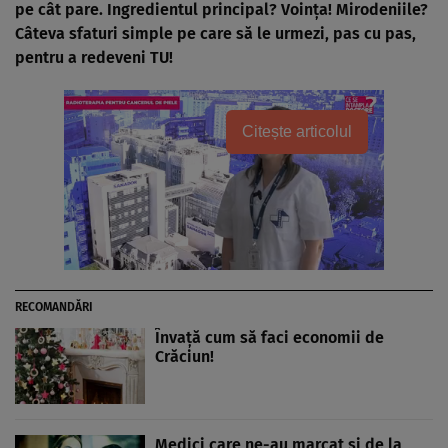
pe cât pare. Ingredientul principal? Voinţa! Mirodeniile?
Câteva sfaturi simple pe care să le urmezi, pas cu pas,
pentru a redeveni TU!
Citește articolul
RECOMANDĂRI
Învaţă cum să faci economii de
Crăciun!
Medici care ne-au marcat şi de la