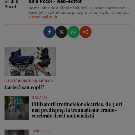
Iulia Pocol - web-editor
De mai bine de o săptămână, scriu şi rescriu acest text.
Am înţeles că trebuie să pară profesionist, dar să nu vă
sperie. Sincer, la 20 de ani, nu aş putea spune că
citește mai mult
experienţa mă recomandă şi nici că sănătatea era
interesul meu principal. Totuşi, nu pot să nu recunosc
interesul ...
CITESTE URMATORUL ARTICOL:
Carieră sau copil?
MEDIAFAX
Utilizatorii trotinetelor electrice, de 3 ori
mai predispuși la traumatisme cranio-
cerebrale decât motocicliștii
GANDUL.RO