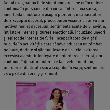
Doliul exagerat include simptome precum: neîncredere
continuă în persoanele din jur sau într-o nouă şansă,
amorţeală emoţională asupra pierderii, incapacitatea
de a accepta decesul, preocuparea veşnică cu privire la
motivul real al decesului, sentimente acute de vinovăţie,
întristare intensă şi durere emoţională, incluzând uneori
şi episoade intense de furie, incapacitatea de a găsi
bucurie în activităţile care cândva aduceau un zâmbet
pe buze, dorinţe şi gânduri legate de suicid, evitarea
excesivă a amintirilor legate de pierderea suferită, dor
continuu, înţepături puternice la nivelul pieptului,
pierderea identităţii sau a scopului în viaţă, sentimentul
ca o parte din ei înşişi a murit.