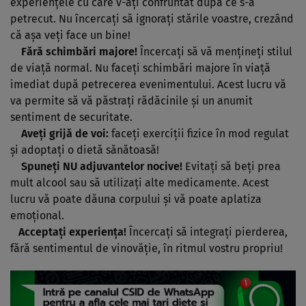
experienţele cu care v-aţi confruntat după ce s-a
petrecut. Nu încercaţi să ignoraţi stările voastre, crezând
că aşa veţi face un bine!
Fără schimbări majore!
Încercaţi să vă menţineţi stilul
de viaţă normal. Nu faceţi schimbări majore în viaţă
imediat după petrecerea evenimentului. Acest lucru vă
va permite să vă păstraţi rădăcinile şi un anumit
sentiment de securitate.
Aveţi grijă de voi:
faceţi exerciţii fizice în mod regulat
şi adoptaţi o dietă sănătoasă!
Spuneţi NU adjuvantelor nocive!
Evitaţi să beţi prea
mult alcool sau să utilizaţi alte medicamente. Acest
lucru vă poate dăuna corpului şi vă poate aplatiza
emoţional.
Acceptaţi experienţa!
Încercaţi să integraţi pierderea,
fără sentimentul de vinovăţie, în ritmul vostru propriu!