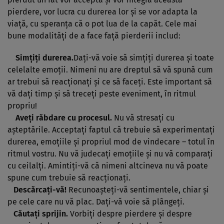
pierdere, vor lucra cu durerea lor şi se vor adapta la
viaţă, cu speranţa că o pot lua de la capăt. Cele mai
bune modalităţi de a face faţă pierderii includ:
Simţiţi durerea.
Daţi-vă voie să simţiţi durerea şi toate
celelalte emoţii. Nimeni nu are dreptul să vă spună cum
ar trebui să reacţionaţi şi ce să faceţi. Este important să
vă daţi timp şi să treceţi peste eveniment, în ritmul
propriu!
Aveţi răbdare cu procesul.
Nu vă stresaţi cu
aşteptările. Acceptaţi faptul că trebuie să experimentaţi
durerea, emoţiile şi propriul mod de vindecare – totul în
ritmul vostru. Nu vă judecaţi emoţiile şi nu vă comparaţi
cu ceilalţi. Amintiţi-vă că nimeni altcineva nu vă poate
spune cum trebuie să reacţionaţi.
Descărcaţi-vă!
Recunoaşteţi-vă sentimentele, chiar şi
pe cele care nu vă plac. Daţi-vă voie să plângeţi.
Căutaţi sprijin.
Vorbiţi despre pierdere şi despre