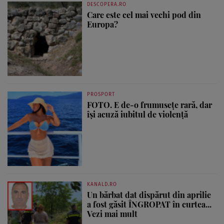
DESCOPERA.RO
Care este cel mai vechi pod din
Europa?
PROSPORT
FOTO. E de-o frumusețe rară, dar
își acuză iubitul de violență
KANALD.RO
Un bărbat dat dispărut din aprilie
a fost găsit ÎNGROPAT în curtea...
Vezi mai mult