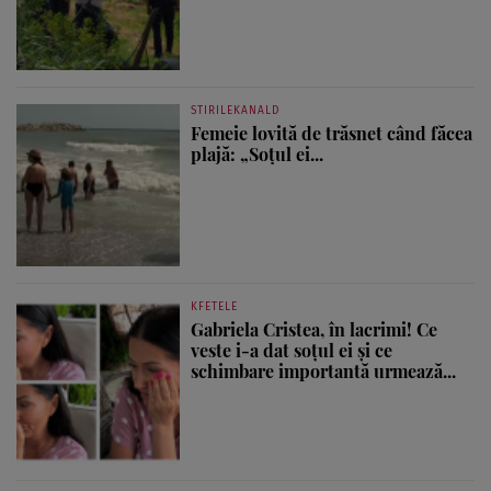
STIRILEKANALD
Femeie lovită de trăsnet când făcea
plajă: „Soțul ei...
KFETELE
Gabriela Cristea, în lacrimi! Ce
veste i-a dat soțul ei și ce
schimbare importantă urmează...