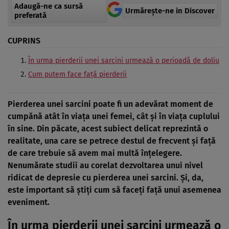
Adaugă-ne ca sursă
Urmărește-ne in Discover
preferată
CUPRINS
În urma pierderii unei sarcini urmează o perioadă de doliu
Cum putem face faţă pierderii
Pierderea unei sarcini poate fi un adevărat moment de
cumpănă atât în viaţa unei femei, cât şi în viaţa cuplului
în sine. Din păcate, acest subiect delicat reprezintă o
realitate, una care se petrece destul de frecvent şi faţă
de care trebuie să avem mai multă înţelegere.
Nenumărate studii au corelat dezvoltarea unui
nivel
ridicat de depresie
cu pierderea unei sarcini. Şi, da,
este important să ştiţi cum să faceţi faţă unui asemenea
eveniment.
În urma pierderii unei sarcini urmează o