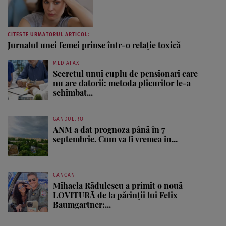
CITESTE URMATORUL ARTICOL:
Jurnalul unei femei prinse într-o relaţie toxică
MEDIAFAX
Secretul unui cuplu de pensionari care
nu are datorii: metoda plicurilor le-a
schimbat...
GANDUL.RO
ANM a dat prognoza până în 7
septembrie. Cum va fi vremea în...
CANCAN
Mihaela Rădulescu a primit o nouă
LOVITURĂ de la părinții lui Felix
Baumgartner:...