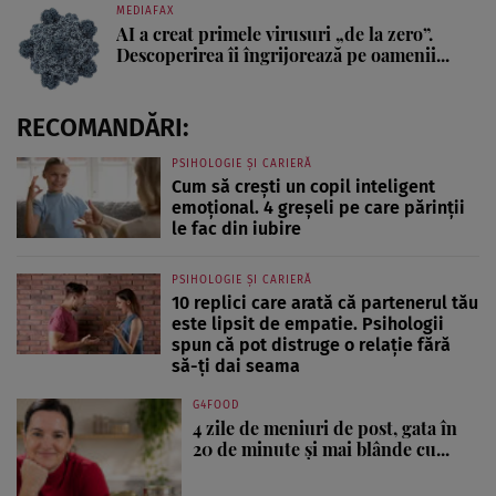
MEDIAFAX
AI a creat primele virusuri „de la zero”.
Descoperirea îi îngrijorează pe oamenii...
RECOMANDĂRI:
PSIHOLOGIE ȘI CARIERĂ
Cum să crești un copil inteligent
emoțional. 4 greșeli pe care părinții
le fac din iubire
PSIHOLOGIE ȘI CARIERĂ
10 replici care arată că partenerul tău
este lipsit de empatie. Psihologii
spun că pot distruge o relație fără
să-ți dai seama
G4FOOD
4 zile de meniuri de post, gata în
20 de minute și mai blânde cu...