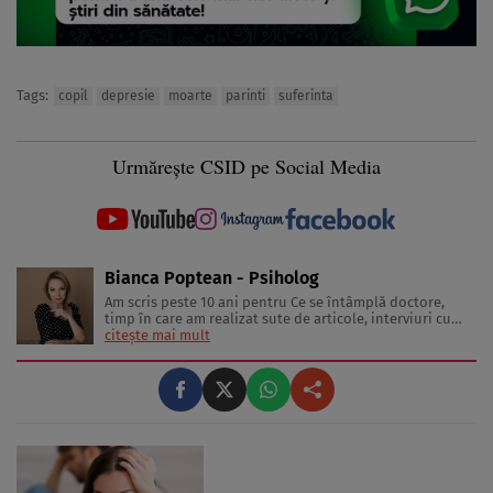
Tags:
copil
depresie
moarte
parinti
suferinta
Urmărește CSID pe Social Media
Bianca Poptean - Psiholog
Am scris peste 10 ani pentru Ce se întâmplă doctore,
timp în care am realizat sute de articole, interviuri cu
medici și specialiști în diverse domenii, materiale video,
citește mai mult
conferințe și emisiuni live. Mai mult, sunt mamă a doi
băieți minunați care mi-au oferit ocazia să văd lumea
prin ...