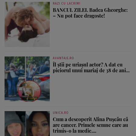
RAZI CU LACRIMI
BANCUL ZILEI. Badea Gheorghe:
– Nu pot face dragoste!
AVANTAJE.RO
Îl știi pe uriașul actor? A dat cu
piciorul unui mariaj de 38 de ani...
UNICA.RO
Cum a descoperit Alina Pușcău că
are cancer. Primele semne care au
trimis-o la medic....