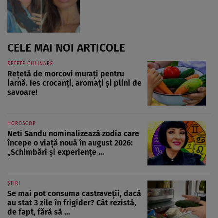
CELE MAI NOI ARTICOLE
REȚETE CULINARE
Rețetă de morcovi murați pentru
iarnă. Ies crocanți, aromați și plini de
savoare!
HOROSCOP
Neti Sandu nominalizează zodia care
începe o viață nouă în august 2026:
„Schimbări și experiențe ...
ȘTIRI
Se mai pot consuma castraveții, dacă
au stat 3 zile în frigider? Cât rezistă,
de fapt, fără să ...