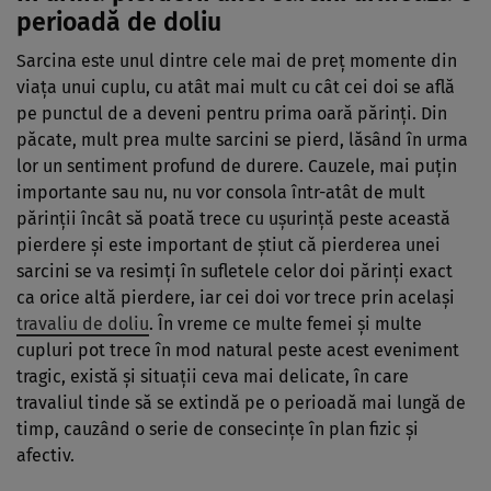
perioadă de doliu
Sarcina este unul dintre cele mai de preţ momente din
viaţa unui cuplu, cu atât mai mult cu cât cei doi se află
pe punctul de a deveni pentru prima oară părinţi. Din
păcate, mult prea multe sarcini se pierd, lăsând în urma
lor un sentiment profund de durere. Cauzele, mai puţin
importante sau nu, nu vor consola într-atât de mult
părinţii încât să poată trece cu uşurinţă peste această
pierdere şi este important de ştiut că pierderea unei
sarcini se va resimţi în sufletele celor doi părinţi exact
ca orice altă pierdere, iar cei doi vor trece prin acelaşi
travaliu de doliu
. În vreme ce multe femei şi multe
cupluri pot trece în mod natural peste acest eveniment
tragic, există şi situaţii ceva mai delicate, în care
travaliul tinde să se extindă pe o perioadă mai lungă de
timp, cauzând o serie de consecinţe în plan fizic şi
afectiv.