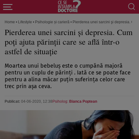
Home
•
Lifestyle
•
Psihologie și carieră
•
Pierderea unei sarcini şi depresia. Cum po
Pierderea unei sarcini şi depresia. Cum
poţi ajuta părinţii care se află într-o
astfel de situaţie
Moartea unui bebeluş este o cumpănă majoră
pentru un cuplu de părinţi . Iată ce se poate face
pentru a alina măcar puţin suferinţa celor care
trec prin aşa ceva.
Publicat:
04-06-2020, 12:38
Psiholog:
Bianca Poptean