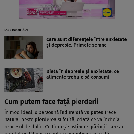
RECOMANDĂRI
Care sunt diferenţele între anxietate
şi depresie. Primele semne
Dieta în depresie şi anxietate: ce
alimente trebuie să consumi
Cum putem face faţă pierderii
În mod ideal, o persoană îndurerată va putea trece
natural peste pierderea suferită, odată ce va încheia
procesul de doliu. Cu timp şi susţinere, părinţii care au
pierdut un făt vor accepta şi vor integra această