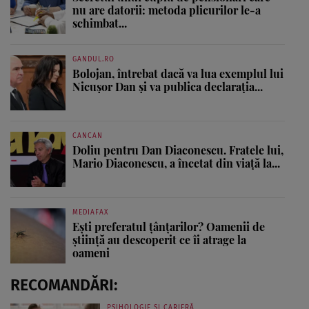
nu are datorii: metoda plicurilor le-a
schimbat...
GANDUL.RO
Bolojan, întrebat dacă va lua exemplul lui
Nicușor Dan și va publica declarația...
CANCAN
Doliu pentru Dan Diaconescu. Fratele lui,
Mario Diaconescu, a încetat din viață la...
MEDIAFAX
Ești preferatul țânțarilor? Oamenii de
știință au descoperit ce îi atrage la
oameni
RECOMANDĂRI:
PSIHOLOGIE ȘI CARIERĂ