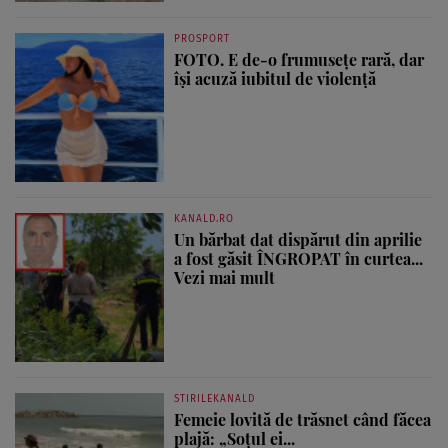
PROSPORT
FOTO. E de-o frumusețe rară, dar
își acuză iubitul de violență
KANALD.RO
Un bărbat dat dispărut din aprilie
a fost găsit ÎNGROPAT în curtea...
Vezi mai mult
STIRILEKANALD
Femeie lovită de trăsnet când făcea
plajă: „Soțul ei...