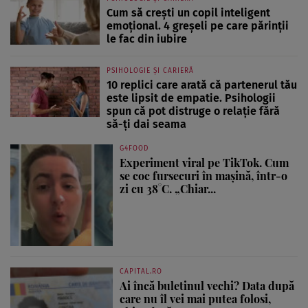
Cum să crești un copil inteligent
emoțional. 4 greșeli pe care părinții
le fac din iubire
PSIHOLOGIE ȘI CARIERĂ
10 replici care arată că partenerul tău
este lipsit de empatie. Psihologii
spun că pot distruge o relație fără
să-ți dai seama
G4FOOD
Experiment viral pe TikTok. Cum
se coc fursecuri în mașină, într-o
zi cu 38°C. „Chiar...
CAPITAL.RO
Ai încă buletinul vechi? Data după
care nu îl vei mai putea folosi,