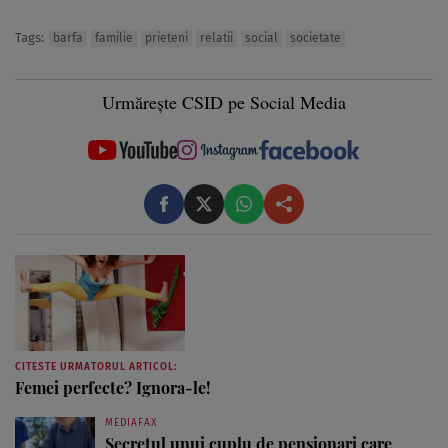
Tags:
barfa
familie
prieteni
relatii
social
societate
Urmărește CSID pe Social Media
CITESTE URMATORUL ARTICOL:
Femei perfecte? Ignora-le!
MEDIAFAX
Secretul unui cuplu de pensionari care