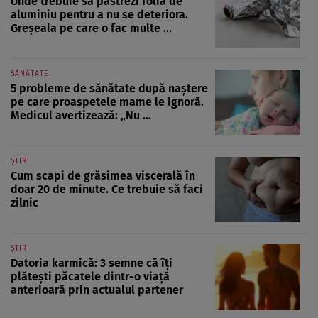
Unde trebuie să păstrezi folia de
aluminiu pentru a nu se deteriora.
Greșeala pe care o fac multe ...
SĂNĂTATE
5 probleme de sănătate după naștere
pe care proaspetele mame le ignoră.
Medicul avertizează: „Nu ...
ȘTIRI
Cum scapi de grăsimea viscerală în
doar 20 de minute. Ce trebuie să faci
zilnic
ȘTIRI
Datoria karmică: 3 semne că îți
plătești păcatele dintr-o viață
anterioară prin actualul partener