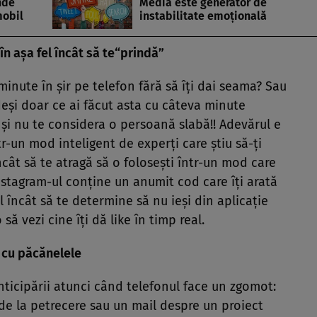
nde
Media este generator de
mobil
instabilitate emoţională
în aşa fel încât să te“prindă”
 minute în şir pe telefon fără să îţi dai seama? Sau
deşi doar ce ai făcut asta cu câteva minute
şi nu te considera o persoană slabă!! Adevărul e
ntr-un mod inteligent de experţi care ştiu să-ţi
ncât să te atragă să o foloseşti într-un mod care
tagram-ul conţine un anumit cod care îţi arată
el încât să te determine să nu ieşi din aplicaţie
să vezi cine îţi dă like în timp real.
 cu păcănelele
anticipării atunci când telefonul face un zgomot:
 de la petrecere sau un mail despre un proiect