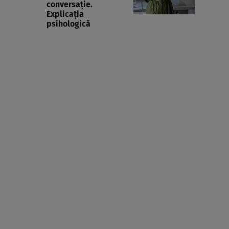
conversație.
Explicația
psihologică