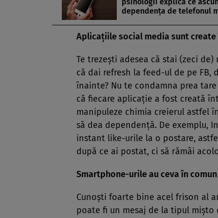
psihologii explică ce ascu
dependenţa de telefonul 
Aplicaţiile social media
sunt create 
Te trezeşti adesea că stai (zeci de)
că dai refresh la feed-ul de pe FB, 
înainte? Nu te condamna prea tare 
că fiecare aplicaţie a fost creată î
manipuleze chimia creierul astfel î
să dea dependenţă. De exemplu, Ins
instant like-urile la o postare, astf
după ce ai postat, ci să rămâi acolo 
Smartphone-urile au ceva în comun
Cunoşti foarte bine acel frison al 
poate fi un mesaj de la tipul mişto