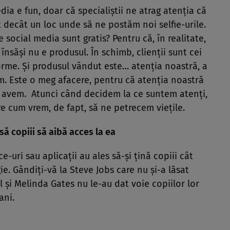
edia e fun, doar că specialiştii ne atrag atenţia că
decât un loc unde să ne postăm noi selfie-urile.
e social media sunt gratis? Pentru că, în realitate,
însăşi nu e produsul. În schimb, clienţii sunt cei
orme. Şi produsul vândut este… atenţia noastră, a
m. Este o meg afacere, pentru că atenţia noastră
îl avem. Atunci când decidem la ce suntem atenţi,
 cum vrem, de fapt, să ne petrecem vieţile.
să copiii să aibă acces la ea
e-uri sau aplicaţii au ales să-şi ţină copiii cât
. Gândiţi-vă la Steve Jobs care nu şi-a lăsat
ll şi Melinda Gates nu le-au dat voie copiilor lor
ani.