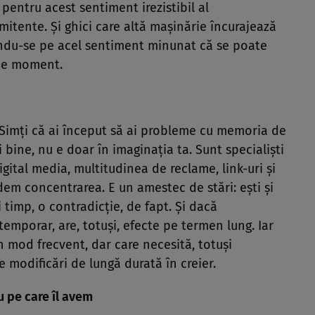
pentru acest sentiment irezistibil al
mitente. Şi ghici care altă maşinărie încurajează
u-se pe acel sentiment minunat că se poate
ice moment.
 Simţi că ai început să ai probleme cu memoria de
 bine, nu e doar în imaginaţia ta. Sunt specialişti
gital media, multitudinea de reclame, link-uri şi
em concentrarea. E un amestec de stări: eşti şi
i timp, o contradicţie, de fapt. Şi dacă
 temporar, are, totuşi, efecte pe termen lung. Iar
n mod frecvent, dar care necesită, totuşi
modificări de lungă durată în creier.
u pe care îl avem