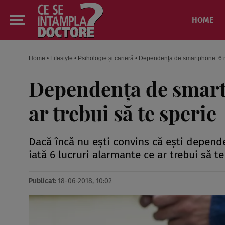
HOME
Home
•
Lifestyle
•
Psihologie și carieră
•
Dependenţa de smartphone: 6 man
Dependenţa de smart
ar trebui să te sperie
Dacă încă nu eşti convins că eşti depend
iată 6 lucruri alarmante ce ar trebui să t
Publicat:
18-06-2018, 10:02