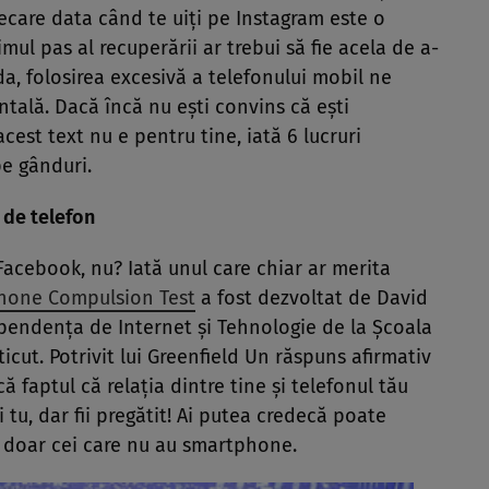
ecare data când te uiţi pe Instagram este o
ul pas al recuperării ar trebui să fie acela de a-
a, folosirea excesivă a telefonului mobil ne
ntală. Dacă încă nu eşti convins că eşti
st text nu e pentru tine, iată 6 lucruri
pe gânduri.
 de telefon
 Facebook, nu? Iată unul care chiar ar merita
hone Compulsion Test
a fost dezvoltat de David
ependenţa de Internet şi Tehnologie de la Şcoala
cut. Potrivit lui Greenfield Un răspuns afirmativ
că faptul că relaţia dintre tine şi telefonul tău
 tu, dar fii pregătit! Ai putea credecă poate
e doar cei care nu au smartphone.