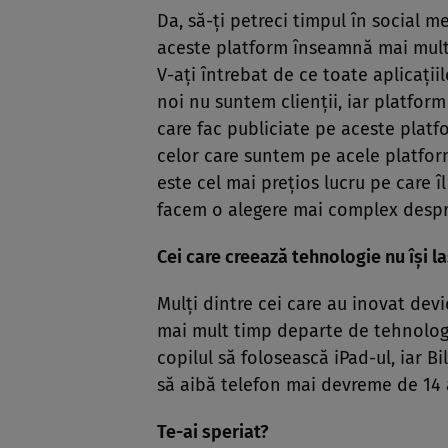
Da, să-ţi petreci timpul în social m
aceste platform înseamnă mai mult 
V-aţi întrebat de ce toate aplicaţiil
noi nu suntem clienţii, iar platform 
care fac publiciate pe aceste platf
celor care suntem pe acele platfor
este cel mai preţios lucru pe care 
facem o alegere mai complex despre
Cei care creează tehnologie nu îşi la
Mulţi dintre cei care au inovat devic
mai mult timp departe de tehnologie
copilul să folosească iPad-ul, iar Bi
să aibă telefon mai devreme de 14 
Te-ai speriat?