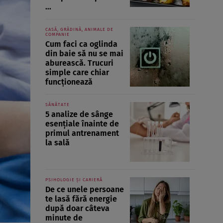
...
CASĂ, GRĂDINĂ, ANIMALE DE
COMPANIE
Cum faci ca oglinda
din baie să nu se mai
aburească. Trucuri
simple care chiar
funcționează
SĂNĂTATE
5 analize de sânge
esențiale înainte de
primul antrenament
la sală
PSIHOLOGIE ȘI CARIERĂ
De ce unele persoane
te lasă fără energie
după doar câteva
minute de