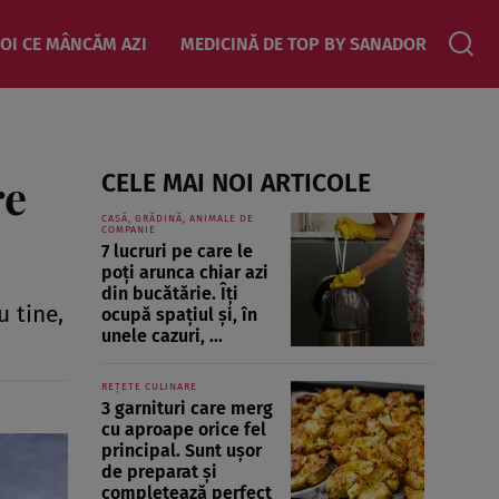
OI CE MÂNCĂM AZI
MEDICINĂ DE TOP BY SANADOR
re
CELE MAI NOI ARTICOLE
CASĂ, GRĂDINĂ, ANIMALE DE
COMPANIE
7 lucruri pe care le
poți arunca chiar azi
din bucătărie. Îți
 tine,
ocupă spațiul și, în
unele cazuri, ...
REȚETE CULINARE
3 garnituri care merg
cu aproape orice fel
principal. Sunt ușor
de preparat și
completează perfect