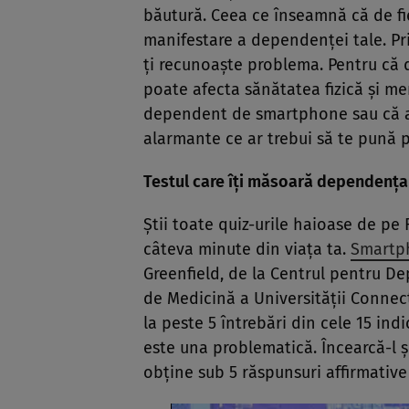
băutură. Ceea ce înseamnă că de fi
manifestare a dependenţei tale. Prim
ţi recunoaşte problema. Pentru că d
poate afecta sănătatea fizică şi me
dependent de smartphone sau că ace
alarmante ce ar trebui să te pună 
Testul care îţi măsoară dependenţa
Ştii toate quiz-urile haioase de pe
câteva minute din viaţa ta.
Smartp
Greenfield, de la Centrul pentru D
de Medicină a Universităţii Connecti
la peste 5 întrebări din cele 15 indi
este una problematică. Încearcă-l şi
obţine sub 5 răspunsuri affirmativ