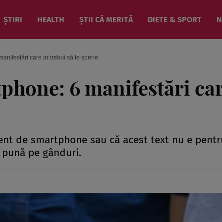
ȘTIRI
HEALTH
ȘTII CĂ MERITĂ
DIETE & SPORT
N
ifestări care ar trebui să te sperie
phone: 6 manifestări ca
ent de smartphone sau că acest text nu e pentru
e pună pe gânduri.