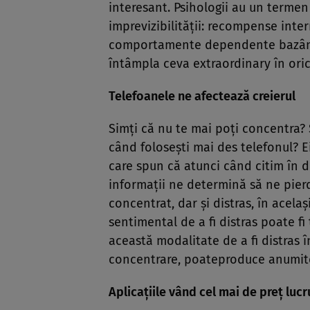
interesant. Psihologii au un termen 
imprevizibilităţii: recompense inter
comportamente dependente bazând
întâmpla ceva extraordinary în or
Telefoanele ne afectează creierul
Simţi că nu te mai poţi concentra?
când foloseşti mai des telefonul? Ei
care spun că atunci când citim în di
informaţii ne determină să ne pierd
concentrat, dar şi distras, în acelaş
sentimental de a fi distras poate fi
această modalitate de a fi distras î
concentrare, poateproduce anumite 
Aplicaţiile vând cel mai de preţ lucr