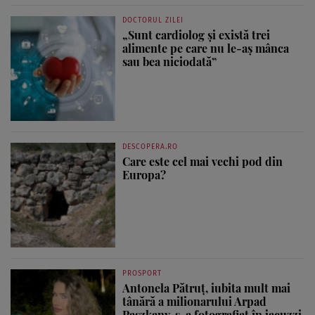
DOCTORUL ZILEI
„Sunt cardiolog și există trei
alimente pe care nu le-aș mânca
sau bea niciodată”
DESCOPERA.RO
Care este cel mai vechi pod din
Europa?
PROSPORT
Antonela Pătruț, iubita mult mai
tânără a milionarului Arpad
Paszkany, s-a fotografiat în jacuzzi