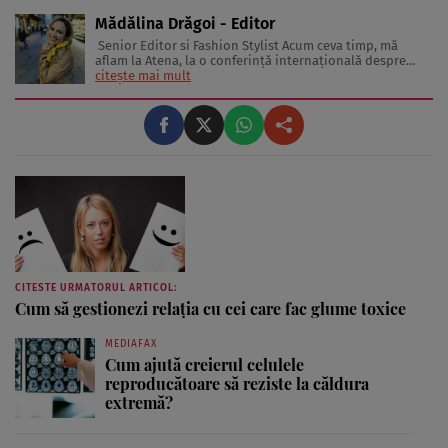
Mădălina Drăgoi - Editor
Senior Editor si Fashion Stylist Acum ceva timp, mă
aflam la Atena, la o conferinţă internaţională despre
frumuseţe şi industria de profil. În sală erau jurnaliste
citește mai mult
din toată Europa. Reprezentau în special presa glossy.
Multe dintre ele erau parcă scoase din paginile
revistelor pentru ...
CITESTE URMATORUL ARTICOL:
Cum să gestionezi relaţia cu cei care fac glume toxice
MEDIAFAX
Cum ajută creierul celulele
reproducătoare să reziste la căldura
extremă?