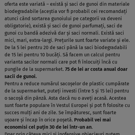
oferta este variată – există şi saci de gunoi din materiale
biodegradabile (aceştia vor fi probabil cei recomandaţi
atunci când sortarea gunoiului pe categorii va deveni
obligatorie), există şi saci de gunoi parfumaţi, saci de
gunoi cu bandă adezivă dar şi saci normali. Există saci
mici, mari, extra-largi. Preţurile sunt foarte variate şi ele.
De la 5 lei pentru 20 de saci până la saci biodegradabili
de 15 lei pentru 10 bucăţi. Să facem un calcul pentru
varianta sacilor normali care pot fi înlocuiţi încă cu
pungile de la supermarket.
75 de lei ar costa anual doar
sacii de gunoi.
Pentru a reduce numărul sacoşelor de plastic cumpărate
de la supermarket, puteţi investi (între 5 şi 15 lei) pentru
o sacoşă din pânză. Asta dacă nu o aveţi acasă. Acestea
sunt foarte populare în Vestul Europei şi pot fi folosite cu
succes mulţi ani de zile. Se împăturesc, sunt foarte
uşoare şi încap în orice poşetă.
Probabil vei mai
economisi cel puţin 30 de lei într-un an
.
Doar prin câteva mici şi inofensive obiecieuri putem