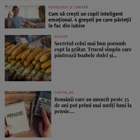
PSIHOLOGIE ȘI CARIERĂ
Cum să crești un copil inteligent
emoțional. 4 greșeli pe care părinții
le fac din iubire
G4FOOD
Secretul celui mai bun porumb
copt la grătar. Trucul simplu care
păstrează boabele dulci și...
CAPITAL.RO
Românii care au muncit peste 25
de ani pot primi mai mulți bani la
pensie....