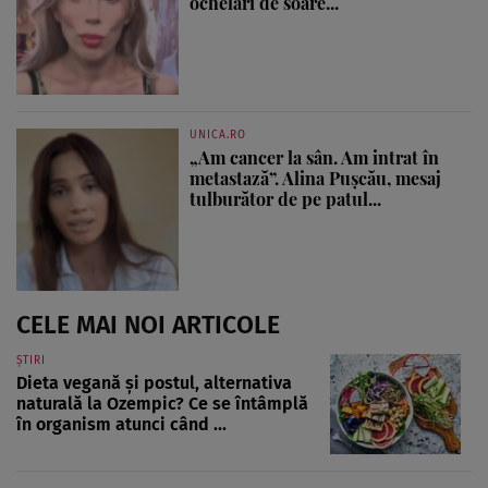
ochelari de soare...
UNICA.RO
„Am cancer la sân. Am intrat în
metastază”. Alina Pușcău, mesaj
tulburător de pe patul...
CELE MAI NOI ARTICOLE
ȘTIRI
Dieta vegană și postul, alternativa
naturală la Ozempic? Ce se întâmplă
în organism atunci când ...