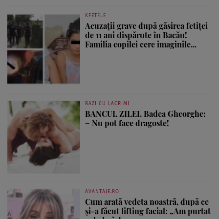
KFETELE
Acuzații grave după găsirea fetiței
de 11 ani dispărute în Bacău!
Familia copilei cere imaginile...
RAZI CU LACRIMI
BANCUL ZILEI. Badea Gheorghe:
– Nu pot face dragoste!
AVANTAJE.RO
Cum arată vedeta noastră, după ce
și-a făcut lifting facial: „Am purtat