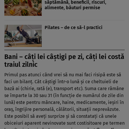
săptămână, beneficii, riscuri,
alimente, băuturi permise
Pilates – de ce să-l practici
Bani –
câţi lei câştigi pe zi
, câţi lei costă
traiul zilnic
Primul pas atunci când vrei să nu mai faci risipă este să
faci un bilanţ. Cât câştigi într-o lună şi ce cheltuieli de
bază ai (chirie, rată (e), transport etc). Suma care rămâne
se împarte la 30 sau 31 (în funcţie de numărul de zile din
lună) este pentru mâncare, haine, medicamente, ieşiri în
oraş, îngrijire personală, călătorii, situaţii neprevăzute.
Este posibil să aveţi surprize şi să constataţi că unele
obiceiuri aparent nevinovate sunt costisitoare pe termen