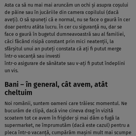
Asta ca să nu mai mai aruncăm un ochi şi asupra coşului
de pâine sau în jucăriile din camera copilului (dacă
aveţi). O să spuneţi că e normal, nu se face o gaură în cer
doar pentru atâta lucru. În cer cu siguranţă nu, dar se
face o gaură în bugetul dumneavoastră sau al familiei,
căci făcând risipă constant prin mici neatenţii, la
sfârşitul unui an puteţi constata că aţi fi putut merge
într-o vacanţă sau investi
într-o asigurare de sănătate sau v-aţi fi putut îndeplini
un vis.
Bani
– în general, cât avem, atât
cheltuim
Noi românii, suntem oameni care trăiesc momentul. Ne
bucurăm de clipă, dacă vine cineva drag în vizită
scoatem tot ce avem în frigider şi mai dăm o fugă la
supermarket, ne împrumutăm (dacă este cazul) pentru a
pleca într-o vacanţă, cumpărăm maşini mult mai scumpe