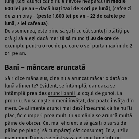
lung (taxi atunci când nu e nevoie neapărat (
în medie
600 lei pe an – dacă luaţi taxi de 3 ori pe lună
), (cafea zi
de zi în oraş – (
peste 1.800 lei pe an – 22 de cafele pe
lună, 7 lei cafeaua
).
De asemenea, este bine să ştiţi cu cât sunteţi plătiţi pe
oră şi să alegi dacă merită să munciţi
30 de ore
de
exemplu pentru o rochie pe care o vei purta maxim de 2
ori pe an.
Bani – mâncare aruncată
Să ridice mâna sus, cine nu a aruncat măcar o dată pe
lună alimente? Evident, se întâmplă, dar dacă se
întâmplă prea des
arunci banii
la coşul de gunoi. La
propriu. Nu se naşte nimeni învăţat, dar poate învăţa din
mers. Ce alimente arunci mai des? Înseamnă că fie nu îţi
plac, fie cumperi prea mult. În România se aruncă multă
pâine de obicei. Cel mai eficient e să găsiţi o sursă de
pâine pe plac şi să cumpăraţi cât consumaţi în 2, 3 zile
maximum. Pâinea se păstrează cel mai bine într-un