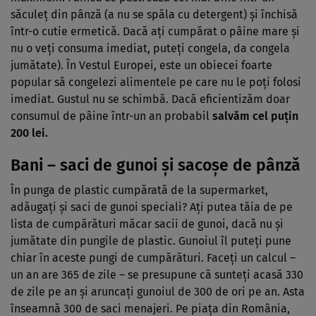
săculeţ din pânză (a nu se spăla cu detergent) şi închisă
într-o cutie ermetică. Dacă aţi cumpărat o pâine mare şi
nu o veţi consuma imediat, puteţi congela, da congela
jumătate). În Vestul Europei, este un obiecei foarte
popular să congelezi alimentele pe care nu le poţi folosi
imediat. Gustul nu se schimbă. Dacă eficientizăm doar
consumul de pâine într-un an probabil
salvăm cel puţin
200 lei.
Bani – saci de gunoi şi sacoşe de pânză
În punga de plastic cumpărată de la supermarket,
adăugaţi şi saci de gunoi speciali? Aţi putea tăia de pe
lista de cumpărături măcar sacii de gunoi, dacă nu şi
jumătate din pungile de plastic. Gunoiul îl puteţi pune
chiar în aceste pungi de cumpărături. Faceţi un calcul –
un an are 365 de zile – se presupune că sunteţi acasă 330
de zile pe an şi aruncaţi gunoiul de 300 de ori pe an. Asta
înseamnă 300 de saci menajeri. Pe piaţa din România,