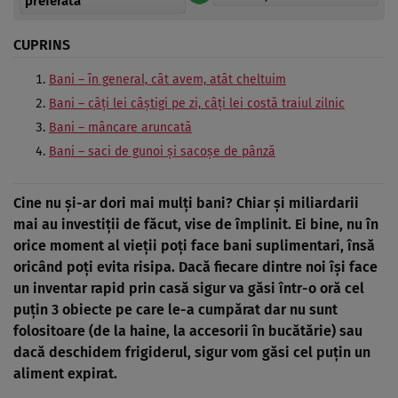
preferată
CUPRINS
Bani – în general, cât avem, atât cheltuim
Bani – câţi lei câştigi pe zi, câţi lei costă traiul zilnic
Bani – mâncare aruncată
Bani – saci de gunoi şi sacoşe de pânză
Cine nu şi-ar dori mai mulţi bani? Chiar şi miliardarii
mai au investiţii de făcut, vise de împlinit. Ei bine, nu în
orice moment al vieţii poţi face bani suplimentari, însă
oricând poţi evita risipa. Dacă fiecare dintre noi îşi face
un inventar rapid prin casă sigur va găsi într-o oră cel
puţin 3 obiecte pe care le-a cumpărat dar nu sunt
folositoare (de la haine, la accesorii în bucătărie) sau
dacă deschidem frigiderul, sigur vom găsi cel puţin un
aliment expirat.