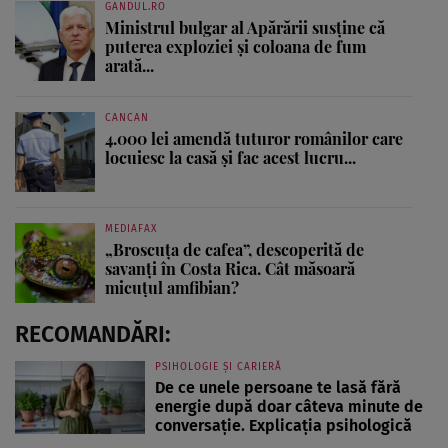
GANDUL.RO
Ministrul bulgar al Apărării susține că
puterea exploziei și coloana de fum
arată...
CANCAN
4.000 lei amendă tuturor românilor care
locuiesc la casă și fac acest lucru...
MEDIAFAX
„Broscuța de cafea”, descoperită de
savanți în Costa Rica. Cât măsoară
micuțul amfibian?
RECOMANDĂRI:
PSIHOLOGIE ȘI CARIERĂ
De ce unele persoane te lasă fără
energie după doar câteva minute de
conversație. Explicația psihologică