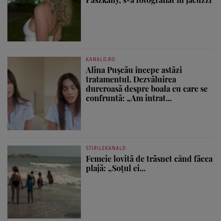
KANALD.RO
Alina Pușcău începe astăzi
tratamentul. Dezvăluirea
dureroasă despre boala cu care se
confruntă: „Am intrat...
STIRILEKANALD
Femeie lovită de trăsnet când făcea
plajă: „Soțul ei...