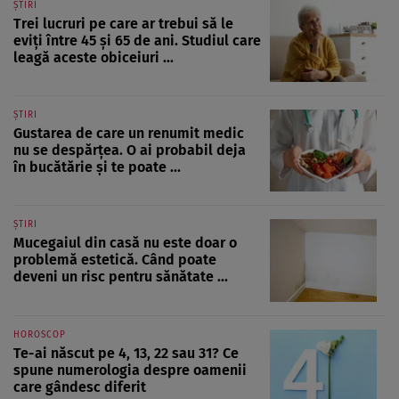
ȘTIRI
Trei lucruri pe care ar trebui să le
eviți între 45 și 65 de ani. Studiul care
leagă aceste obiceiuri ...
ȘTIRI
Gustarea de care un renumit medic
nu se despărțea. O ai probabil deja
în bucătărie și te poate ...
ȘTIRI
Mucegaiul din casă nu este doar o
problemă estetică. Când poate
deveni un risc pentru sănătate ...
HOROSCOP
Te-ai născut pe 4, 13, 22 sau 31? Ce
spune numerologia despre oamenii
care gândesc diferit