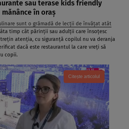
aurante sau terase kids friendly
să mănânce în oraș
ulinare sunt o grămadă de lecții de învățat atât
âta timp cât părinții sau adulții care însoțesc
întrețin atenția, cu siguranță copilul nu va deranja
erificat dacă este restaurantul la care vreți să
u copii.
Citește articolul