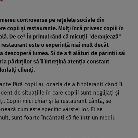
să
 mereu controverse pe rețelele sociale din
 copii și restaurante. Mulți încă privesc copiii în
ală. De ce? În primul rând că micuții ”deranjează”
l la restaurant este o experință mai mult decât
 descoperă lumea. Și de a fi alături de părinții săi
ia părinților să îi întrețină atenția constant
orlalți clienți.
ante fără copii au ocazia de a fi toleranți când îi
ent de situațiile în care copiii sunt neglijați și
i. Copiii mici chiar și la restaurant cântă, se
onează cum este specific vârstei lor. Ei se
lt, sunt foarte încântați să fie într-un mediu