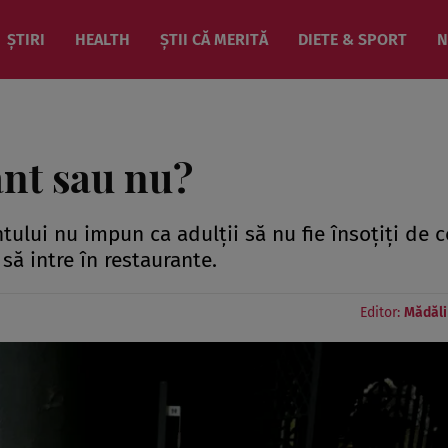
ȘTIRI
HEALTH
ȘTII CĂ MERITĂ
DIETE & SPORT
N
ant sau nu?
tului nu impun ca adulții să nu fie însoțiți de c
 să intre în restaurante.
Editor:
Mădăli