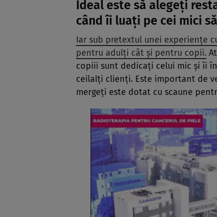
Ideal este să alegeți rest
când îi luați pe cei mici 
Iar sub pretextul unei experiențe c
pentru adulți cât și pentru copii.
At
copiii sunt dedicați celui mic și îi 
ceilalți clienți. Este important de v
mergeți este dotat cu scaune pentr