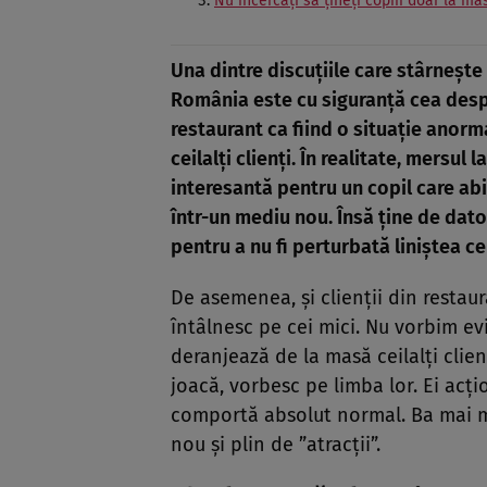
Nu încercați să țineți copiii doar la ma
Una dintre discuțiile care stârnește
România este cu siguranță cea despre
restaurant ca fiind o situație anorm
ceilalți clienți. În realitate, mersu
interesantă pentru un copil care abia
într-un mediu nou. Însă ține de dator
pentru a nu fi perturbată liniștea cel
De asemenea, și clienții din restaur
întâlnesc pe cei mici. Nu vorbim evid
deranjează de la masă ceilalți clienț
joacă, vorbesc pe limba lor. Ei acți
comportă absolut normal. Ba mai mu
nou și plin de ”atracții”.