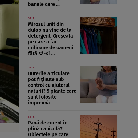
banale care ...
ȘTIRI
Mirosul urât din
dulap nu vine de la
detergent. Greșeala
pe care o fac
milioane de oameni
fără să-și ...
ȘTIRI
Durerile articulare
pot fi ținute sub
control cu ajutorul
naturii? 5 plante care
sunt folosite
împreună ...
ȘTIRI
Pană de curent în
plină caniculă?
Obiectele pe care