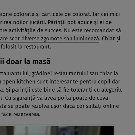
ione colorate și cărticele de colorat. Iar cei mici
ea noilor jucării. Părinții pot aduce și ei de
tre activitățile de succes.
Nu este recomandat să
, care scot diverse zgomote sau luminează
. Chiar și
folosit la restaurant.
iii doar la masă
staurantului, grădinei restaurantului sau chiar la
u open kitchen sunt interesante pentru copil dar
. Și părinții este bine să fie toleranți cu alegerile
nt. Cu siguranță va avea poftă poate de ceva
sta se poate rezolva ușor dacă consultați online
 face rezervarea.