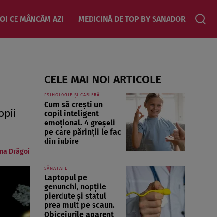
OI CE MÂNCĂM AZI
MEDICINĂ DE TOP BY SANADOR
CELE MAI NOI ARTICOLE
PSIHOLOGIE ȘI CARIERĂ
Cum să crești un
opii
copil inteligent
emoțional. 4 greșeli
pe care părinții le fac
din iubire
na Drăgoi
SĂNĂTATE
Laptopul pe
genunchi, nopțile
pierdute și statul
prea mult pe scaun.
Obiceiurile aparent