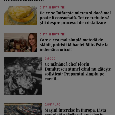
DIETĂ ȘI NUTRIȚIE
De ce se întărește mierea și dacă mai
poate fi consumată. Tot ce trebuie să
știi despre procesul de cristalizare
DIETĂ ȘI NUTRIȚIE
Care e cea mai simplă metodă de
slăbit, potrivit Mihaelei Bilic. Este la
îndemâna oricui!
G4FOOD
Ce mănâncă chef Florin
Dumitrescu atunci când nu gătește
sofisticat/ Preparatul simplu pe
care îl...
CAPITAL.RO
Mașini interzise în Europa. Lista
completă a țărilor și orașelor în