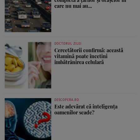
care nu mai au...
DOCTORUL ZILEI
Cercetătorii confirmă: această
vitamină poate încetini
îmbătrânirea celulară
DESCOPERA.RO
Este adevărat că inteligența
oamenilor scade?