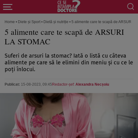
Home
•
Diete și Sport
•
Dietă și nutriție
•
5 alimente care te scapă de ARSURI 
5 alimente care te scapă de ARSURI
LA STOMAC
Suferi de arsuri la stomac? Iată o listă cu câteva
alimente pe care să le elimini din meniu și cu ce le
poți înlocui.
Publicat:
15-08-2023, 09:45
Redactor-șef:
Alexandra Necșoiu