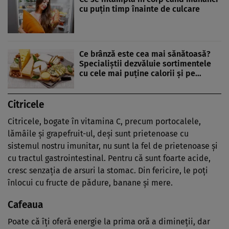
cu puțin timp înainte de culcare
Ce brânză este cea mai sănătoasă?
Specialiștii dezvăluie sortimentele
cu cele mai puține calorii și pe…
Citricele
Citricele, bogate în vitamina C, precum portocalele,
lămâile și grapefruit-ul, deși sunt prietenoase cu
sistemul nostru imunitar, nu sunt la fel de prietenoase și
cu tractul gastrointestinal. Pentru că sunt foarte acide,
cresc senzația de arsuri la stomac. Din fericire, le poți
înlocui cu fructe de pădure, banane și mere.
Cafeaua
Poate că îți oferă energie la prima oră a dimineții, dar