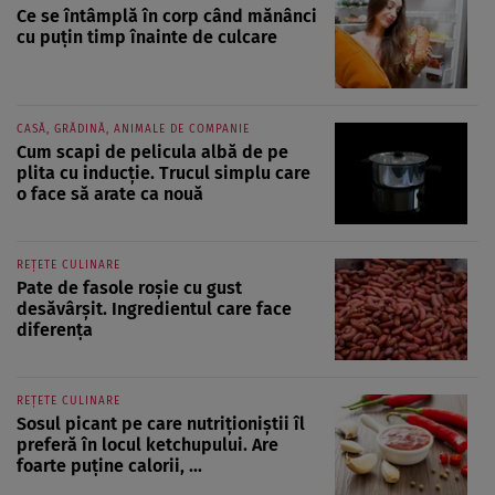
Ce se întâmplă în corp când mănânci
cu puțin timp înainte de culcare
CASĂ, GRĂDINĂ, ANIMALE DE COMPANIE
Cum scapi de pelicula albă de pe
plita cu inducție. Trucul simplu care
o face să arate ca nouă
REȚETE CULINARE
Pate de fasole roșie cu gust
desăvârșit. Ingredientul care face
diferența
REȚETE CULINARE
Sosul picant pe care nutriționiștii îl
preferă în locul ketchupului. Are
foarte puține calorii, ...