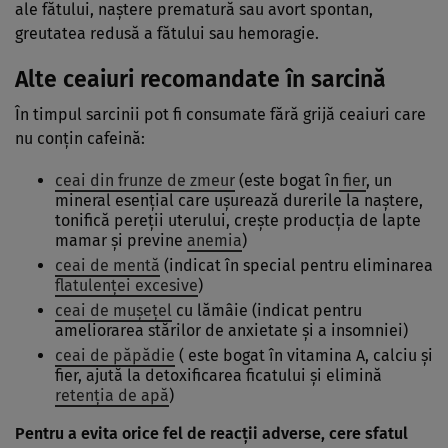
ale fătului, naştere prematură sau avort spontan,
greutatea redusă a fătului sau hemoragie.
Alte ceaiuri recomandate în sarcină
În timpul sarcinii pot fi consumate fără grijă ceaiuri care
nu conţin cafeină:
ceai din frunze de zmeur
(este bogat în
fier
, un
mineral esenţial care uşurează durerile la naştere,
tonifică pereţii uterului, creşte producţia de lapte
mamar şi previne
anemia
)
ceai de mentă
(indicat în special pentru eliminarea
flatulenţei excesive
)
ceai de muşeţel
cu lămâie (indicat pentru
ameliorarea stărilor de anxietate şi a insomniei)
ceai de păpădie
( este bogat în vitamina A, calciu şi
fier, ajută la detoxificarea ficatului şi elimină
retenţia de apă
)
Pentru a evita orice fel de reacţii adverse, cere sfatul