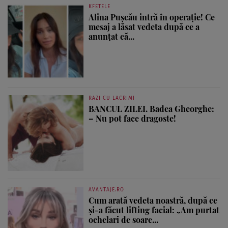
KFETELE
Alina Pușcău intră în operație! Ce
mesaj a lăsat vedeta după ce a
anunțat că...
RAZI CU LACRIMI
BANCUL ZILEI. Badea Gheorghe:
– Nu pot face dragoste!
AVANTAJE.RO
Cum arată vedeta noastră, după ce
și-a făcut lifting facial: „Am purtat
ochelari de soare...