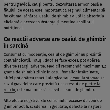
pentru gravidă, cât şi pentru dezvoltarea armonioasă a
fătului, de aceea este important ca regimul alimentar să
fie cât mai sănătos. Ceaiul de ghimbir ajută la absorbţia
eficientă a acestor substanţe şi menţine echilibrul
nutriţional.
Ce reacţii adverse are ceaiul de ghimbir
în sarcină
Consumat cu moderaţie, ceaiul de ghimbir nu prezintă
contraindicaţii. Totuşi, dacă se face exces, pot apărea
diverse reacţii adverse. Medicii recomandă maximum 1,2
grame de ghimbir zilnic în cazul femeilor însărcinate,
altfel pot apărea reacţii alergice sau
arsuri la stomac
. În
cazul gravidelor care prezintă risc crescut de
pietre la
rinichi
, este mai bine să se evite ceaiul de ghimbir.
Alte efecte negative ale consumului excesiv de ceai de
ghimbir pot fi: scăderea în greutate, defecte la naştere