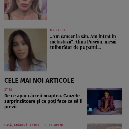
UNICA.RO
„Am cancer la sân. Am intrat în
metastază”. Alina Pușcău, mesaj
tulburător de pe patul...
CELE MAI NOI ARTICOLE
ȘTIRI
De ce apar cârceii noaptea. Cauzele
surprinzătoare și ce poți face ca să îi
previi
CASĂ, GRĂDINĂ, ANIMALE DE COMPANIE