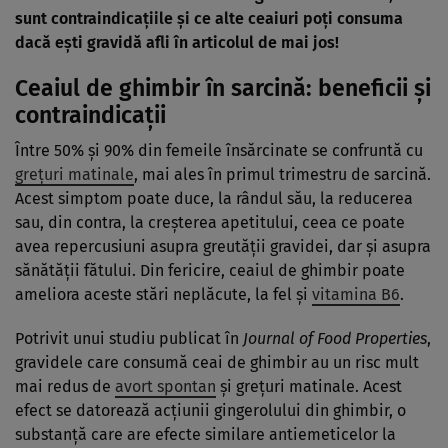
sunt contraindicaţiile şi ce alte ceaiuri poţi consuma
dacă eşti gravidă afli în articolul de mai jos!
Ceaiul de ghimbir în sarcină: beneficii şi
contraindicaţii
Între 50% şi 90% din femeile însărcinate se confruntă cu
greţuri matinale
, mai ales în primul trimestru de sarcină.
Acest simptom poate duce, la rândul său, la reducerea
sau, din contra, la creşterea apetitului, ceea ce poate
avea repercusiuni asupra greutăţii gravidei, dar şi asupra
sănătăţii fătului. Din fericire, ceaiul de ghimbir poate
ameliora aceste stări neplăcute, la fel şi
vitamina B6
.
Potrivit unui studiu publicat în
Journal of Food Properties
,
gravidele care consumă ceai de ghimbir au un risc mult
mai redus de
avort spontan
şi greţuri matinale. Acest
efect se datorează acţiunii gingerolului din ghimbir, o
substanţă care are efecte similare antiemeticelor la