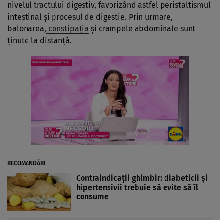
nivelul tractului digestiv, favorizând astfel peristaltismul
intestinal şi procesul de digestie. Prin urmare,
balonarea,
constipaţia
şi crampele abdominale sunt
ţinute la distanţă.
RECOMANDĂRI
Contraindicaţii ghimbir: diabeticii şi
hipertensivii trebuie să evite să îl
consume