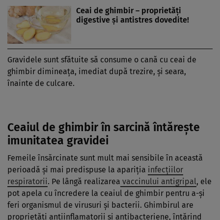
Ceai de ghimbir – proprietăţi
digestive şi antistres dovedite!
Gravidele sunt sfătuite să consume o cană cu ceai de
ghimbir dimineaţa, imediat după trezire, şi seara,
înainte de culcare.
Ceaiul de ghimbir în sarcină întăreşte
imunitatea gravidei
Femeile însărcinate sunt mult mai sensibile în această
perioadă şi mai predispuse la apariţia
infecţiilor
respiratorii
. Pe lângă realizarea
vaccinului antigripal
, ele
pot apela cu încredere la ceaiul de ghimbir pentru a-şi
feri organismul de virusuri şi bacterii. Ghimbirul are
proprietăţi antiinflamatorii şi antibacteriene, întărind