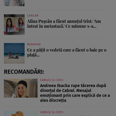
CANCAN
Alina Pușcău a făcut anunțul trist: 'Am
intrat în metastază.' Ce minune s-a...
MEDIAFAX
Ce a pățit o vedetă care a făcut o baie pe o
plajă...
RECOMANDĂRI:
FAMILIE ȘI COPII
Andreea Ibacka rupe tăcerea după
divorțul de Cabral. Mesajul
emoționant prin care explică de ce a
ales discreția
FAMILIE ȘI COPII