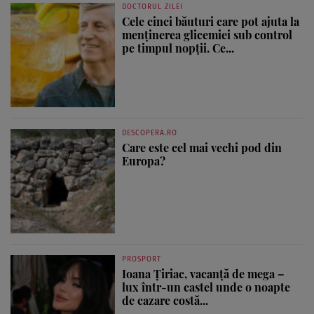
DOCTORUL ZILEI
Cele cinci băuturi care pot ajuta la
menținerea glicemiei sub control
pe timpul nopții. Ce...
DESCOPERA.RO
Care este cel mai vechi pod din
Europa?
PROSPORT
Ioana Țiriac, vacanță de mega –
lux într-un castel unde o noapte
de cazare costă...