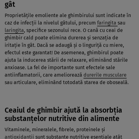
gât
Proprietăţile emoliente ale ghimbirului sunt indicate în
caz de infecţii la nivelul gâtului, precum
faringita
sau
laringita
, specifice sezonului rece. O cană cu ceai de
ghimbir cald poate elimina durerea şi senzaţia de
iritaţie în gât. Dacă se adaugă şi o linguriţă cu miere,
efectul este garantat! De asemenea, ghimbirul poate
ajuta la inducerea stării de relaxare, eliminând stările
anxioase. La fel de importante sunt efectele sale
antiinflamatorii, care ameliorează
durerile musculare
sau articulare, eliminând totodată starea de oboseală.
Ceaiul de ghimbir ajută la absorbţia
substanţelor nutritive din alimente
Vitaminele, mineralele, fibrele, proteinele şi
antioxidanţii
sunt substanţe nutritive esenţiale atât