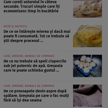
Cum cureți usturoiul în câteva
secunde. Trucuri simple care îți
economisesc timp în bucătărie
DIETĂ ȘI NUTRIȚIE
De ce se întărește mierea și dacă mai
poate fi consumată. Tot ce trebuie să
știi despre procesul ...
CASĂ, GRĂDINĂ, ANIMALE DE COMPANIE
De ce nu trebuie să speli ciupercile
sub jet puternic de apă. Greșeala
care le poate schimba gustul ...
CASĂ, GRĂDINĂ, ANIMALE DE COMPANIE
De ce prosoapele devin aspre după
spălare. Greșeala pe care o fac mulți
fără să își dea seama