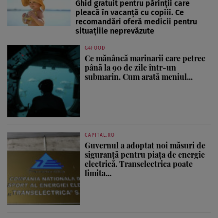
Ghid gratuit pentru părinții care
pleacă în vacanță cu copiii. Ce
recomandări oferă medicii pentru
situațiile neprevăzute
G4FOOD
Ce mănâncă marinarii care petrec
până la 90 de zile într-un
submarin. Cum arată meniul...
CAPITAL.RO
Guvernul a adoptat noi măsuri de
siguranță pentru piața de energie
electrică. Transelectrica poate
limita...