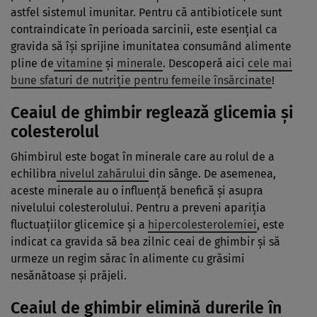
astfel sistemul imunitar. Pentru că antibioticele sunt
contraindicate în perioada sarcinii, este esenţial ca
gravida să îşi sprijine imunitatea consumând alimente
pline de
vitamine
şi
minerale
. Descoperă aici
cele mai
bune sfaturi de nutriţie pentru femeile însărcinate
!
Ceaiul de ghimbir reglează glicemia şi
colesterolul
Ghimbirul este bogat în minerale care au rolul de a
echilibra
nivelul zahărului
din sânge. De asemenea,
aceste minerale au o influenţă benefică şi asupra
nivelului colesterolului. Pentru a preveni apariţia
fluctuaţiilor glicemice şi a
hipercolesterolemiei
, este
indicat ca gravida să bea zilnic ceai de ghimbir şi să
urmeze un regim sărac în alimente cu grăsimi
nesănătoase şi prăjeli.
Ceaiul de ghimbir elimină durerile în