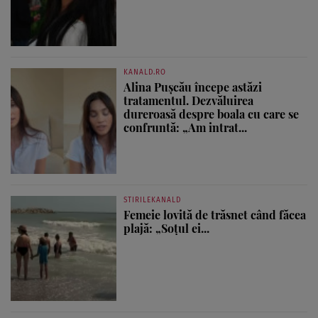
KANALD.RO
Alina Pușcău începe astăzi
tratamentul. Dezvăluirea
dureroasă despre boala cu care se
confruntă: „Am intrat...
STIRILEKANALD
Femeie lovită de trăsnet când făcea
plajă: „Soțul ei...