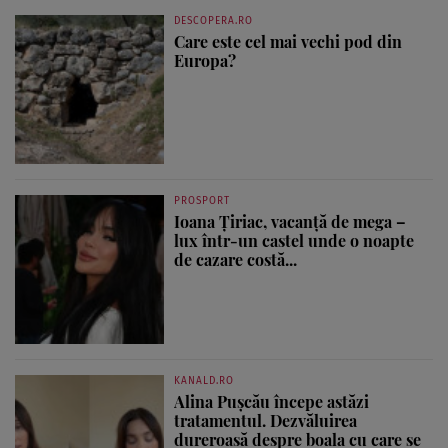
DESCOPERA.RO
Care este cel mai vechi pod din
Europa?
PROSPORT
Ioana Țiriac, vacanță de mega –
lux într-un castel unde o noapte
de cazare costă...
KANALD.RO
Alina Pușcău începe astăzi
tratamentul. Dezvăluirea
dureroasă despre boala cu care se