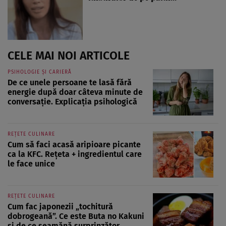
CELE MAI NOI ARTICOLE
PSIHOLOGIE ȘI CARIERĂ
De ce unele persoane te lasă fără
energie după doar câteva minute de
conversație. Explicația psihologică
REȚETE CULINARE
Cum să faci acasă aripioare picante
ca la KFC. Rețeta + ingredientul care
le face unice
REȚETE CULINARE
Cum fac japonezii „tochitură
dobrogeană”. Ce este Buta no Kakuni
și de ce seamănă surprinzător ...