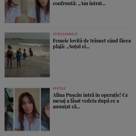
confruntă: „Am intrat...
STIRILEKANALD
Femeie lovită de trăsnet când făcea
plajă: „Soțul ei...
KFETELE
Alina Pușcău intră în operație! Ce
mesaj a lăsat vedeta după ce a
anunțat că...