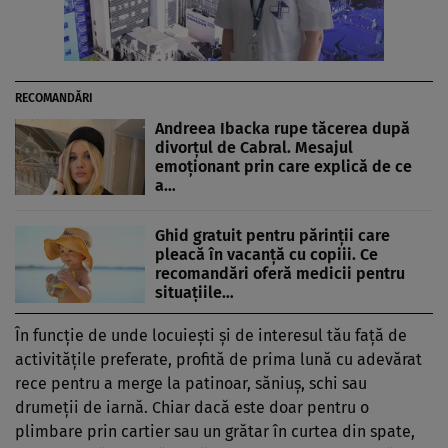
RECOMANDĂRI
Andreea Ibacka rupe tăcerea după
divorțul de Cabral. Mesajul
emoționant prin care explică de ce
a…
Ghid gratuit pentru părinții care
pleacă în vacanță cu copiii. Ce
recomandări oferă medicii pentru
situațiile…
În funcție de unde locuiești și de interesul tău față de
activitățile preferate, profită de prima lună cu adevărat
rece pentru a merge la patinoar, săniuș, schi sau
drumeții de iarnă. Chiar dacă este doar pentru o
plimbare prin cartier sau un grătar în curtea din spate,