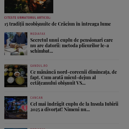
CITESTE URMATORUL ARTICOL:
15 tradiții neobișnuite de Crăciun în întreaga lume
MEDIAFAX
Secretul unui cuplu de pensionari care
nu are datorii: metoda plicurilor le-a
schimbat...
GANDUL.RO
Ce mănâncă nord-coreenii dimineața, de
fapt. Cum arată micul-dejun al
cetățeanului obișnuit VS...
CANCAN
Cel mai îndrăgit cuplu de la Insula Iubirii
2025 a divorțat! Nimeni nu...