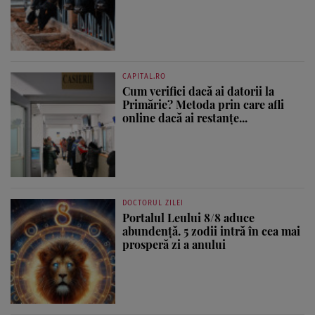
CAPITAL.RO
Cum verifici dacă ai datorii la
Primărie? Metoda prin care afli
online dacă ai restanțe...
DOCTORUL ZILEI
Portalul Leului 8/8 aduce
abundență. 5 zodii intră în cea mai
prosperă zi a anului