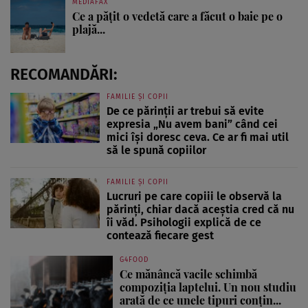
MEDIAFAX
Ce a pățit o vedetă care a făcut o baie pe o
plajă...
RECOMANDĂRI:
FAMILIE ȘI COPII
De ce părinții ar trebui să evite
expresia „Nu avem bani” când cei
mici își doresc ceva. Ce ar fi mai util
să le spună copiilor
FAMILIE ȘI COPII
Lucruri pe care copiii le observă la
părinți, chiar dacă aceștia cred că nu
îi văd. Psihologii explică de ce
contează fiecare gest
G4FOOD
Ce mănâncă vacile schimbă
compoziția laptelui. Un nou studiu
arată de ce unele tipuri conțin...