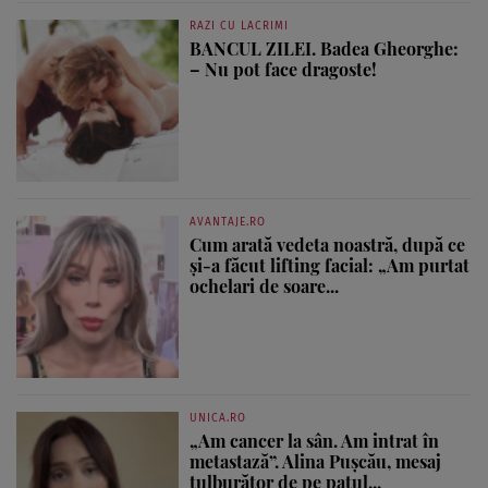
RAZI CU LACRIMI
BANCUL ZILEI. Badea Gheorghe:
– Nu pot face dragoste!
AVANTAJE.RO
Cum arată vedeta noastră, după ce
și-a făcut lifting facial: „Am purtat
ochelari de soare...
UNICA.RO
„Am cancer la sân. Am intrat în
metastază”. Alina Pușcău, mesaj
tulburător de pe patul...