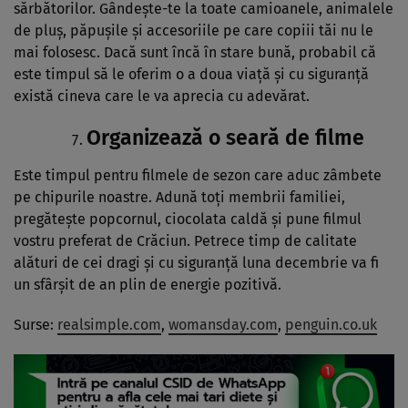
sărbătorilor. Gândește-te la toate camioanele, animalele
de pluș, păpușile și accesoriile pe care copiii tăi nu le
mai folosesc. Dacă sunt încă în stare bună, probabil că
este timpul să le oferim o a doua viață și cu siguranță
există cineva care le va aprecia cu adevărat.
Organizează o seară de filme
Este timpul pentru filmele de sezon care aduc zâmbete
pe chipurile noastre. Adună toți membrii familiei,
pregătește popcornul, ciocolata caldă și pune filmul
vostru preferat de Crăciun. Petrece timp de calitate
alături de cei dragi și cu siguranță luna decembrie va fi
un sfârșit de an plin de energie pozitivă.
Surse:
realsimple.com
,
womansday.com
,
penguin.co.uk