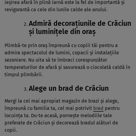
ieșirea afară în plină iarnă este la fel de importantă și
revigorantă ca cele din lunile calde ale anului.
Admiră decorațiunile de Crăciun
și luminițele din oraș
Plimbă-te prin oraș împreună cu copiii tăi pentru a
admira spectacolul de lumini, copacii și instalațiile
sezoniere. Nu uita să te îmbraci corespunzător
temperaturilor de afară și savurează o ciocolată caldă în
timpul plimbării.
Alege un brad de Crăciun
Mergi la cel mai apropiat magazin de brazi și alege,
împreună cu familia ta, cel mai potrivit
brad
pentru
locuința ta. Du-te acasă, pornește melodiile tale
preferate de Crăciun și decorează bradul alături de
copii.