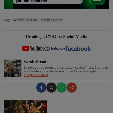
Tags:
activități de iarnă
activități festive
Urmărește CSID pe Social Media
Sarah Mușat
La început de drum, dar cu toate acestea încrezătoare în
abilitățile ei, s-a alăturat echipei Ce se întâmplă
doctore? în anul 2022. A început acest nou capitol cu
citește mai mult
entuziasm și cu o mare dorință de a inspira un număr
cât mai mare de oameni prin informațiile de cea mai
bună calitate ...