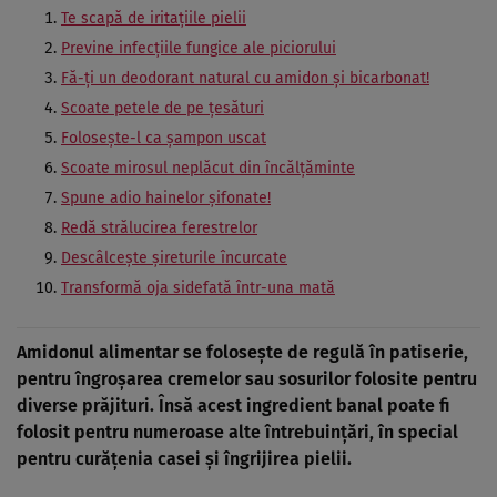
Te scapă de iritaţiile pielii
Previne infecţiile fungice ale piciorului
Fă-ţi un deodorant natural cu amidon şi bicarbonat!
Scoate petele de pe ţesături
Foloseşte-l ca şampon uscat
Scoate mirosul neplăcut din încălţăminte
Spune adio hainelor şifonate!
Redă strălucirea ferestrelor
Descâlceşte şireturile încurcate
Transformă oja sidefată într-una mată
Amidonul alimentar se foloseşte de regulă în patiserie,
pentru îngroşarea cremelor sau sosurilor folosite pentru
diverse prăjituri.
Însă acest ingredient banal poate fi
folosit pentru numeroase alte întrebuinţări, în special
pentru curăţenia casei şi îngrijirea pielii.