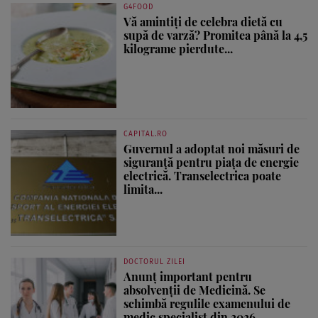
G4FOOD
Vă amintiți de celebra dietă cu
supă de varză? Promitea până la 4,5
kilograme pierdute...
CAPITAL.RO
Guvernul a adoptat noi măsuri de
siguranță pentru piața de energie
electrică. Transelectrica poate
limita...
DOCTORUL ZILEI
Anunț important pentru
absolvenții de Medicină. Se
schimbă regulile examenului de
medic specialist din 2026