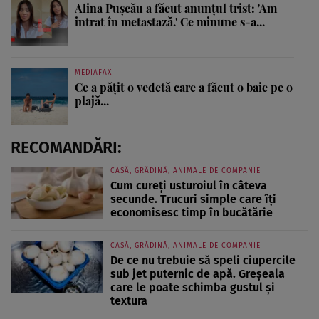
Alina Pușcău a făcut anunțul trist: 'Am
intrat în metastază.' Ce minune s-a...
MEDIAFAX
Ce a pățit o vedetă care a făcut o baie pe o
plajă...
RECOMANDĂRI:
CASĂ, GRĂDINĂ, ANIMALE DE COMPANIE
Cum cureți usturoiul în câteva
secunde. Trucuri simple care îți
economisesc timp în bucătărie
CASĂ, GRĂDINĂ, ANIMALE DE COMPANIE
De ce nu trebuie să speli ciupercile
sub jet puternic de apă. Greșeala
care le poate schimba gustul și
textura