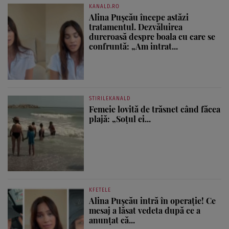
KANALD.RO
Alina Pușcău începe astăzi
tratamentul. Dezvăluirea
dureroasă despre boala cu care se
confruntă: „Am intrat...
STIRILEKANALD
Femeie lovită de trăsnet când făcea
plajă: „Soțul ei...
KFETELE
Alina Pușcău intră în operație! Ce
mesaj a lăsat vedeta după ce a
anunțat că...