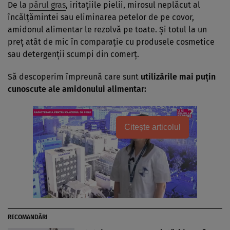
De la
părul gras
, iritaţiile pielii, mirosul neplăcut al
încălţămintei sau eliminarea petelor de pe covor,
amidonul alimentar le rezolvă pe toate. Şi totul la un
preţ atât de mic în comparaţie cu produsele cosmetice
sau detergenţii scumpi din comerţ.
Să descoperim împreună care sunt
utilizările mai puţin
cunoscute ale amidonului alimentar:
Citește articolul
RECOMANDĂRI