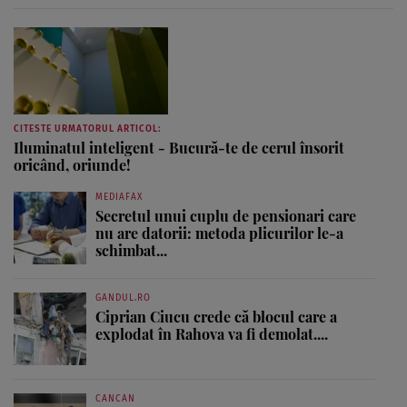
CITESTE URMATORUL ARTICOL:
Iluminatul inteligent - Bucură-te de cerul însorit
oricând, oriunde!
MEDIAFAX
Secretul unui cuplu de pensionari care
nu are datorii: metoda plicurilor le-a
schimbat...
GANDUL.RO
Ciprian Ciucu crede că blocul care a
explodat în Rahova va fi demolat....
CANCAN