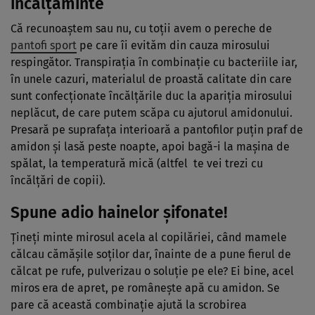
încălţăminte
Că recunoaştem sau nu, cu toţii avem o pereche de
pantofi sport
pe care îi evităm din cauza mirosului
respingător. Transpiraţia în combinaţie cu bacteriile iar,
în unele cazuri, materialul de proastă calitate din care
sunt confecţionate încălţările duc la apariţia mirosului
neplăcut, de care putem scăpa cu ajutorul amidonului.
Presară pe suprafaţa interioară a pantofilor puţin praf de
amidon şi lasă peste noapte, apoi bagă-i la maşina de
spălat, la temperatură mică (altfel te vei trezi cu
încălţări de copii).
Spune adio hainelor şifonate!
Ţineţi minte mirosul acela al copilăriei, când mamele
călcau cămăşile soţilor dar, înainte de a pune fierul de
călcat pe rufe, pulverizau o soluţie pe ele? Ei bine, acel
miros era de apret, pe româneşte apă cu amidon. Se
pare că această combinaţie ajută la scrobirea