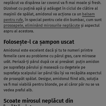
neplăcut va dispărea iar covorul va fi mai moale şi fresh.
Dizolvat cu puţină apă şi adăugat în ciclul de clătire al
maşinii de spălat, amidonul va acţiona ca un
balsam
pentru rufe
, în special pentru cele din bumbac, cum sunt
prosoapele, eliminând mirosurile neplăcute
şi aspectul
aspru al acestora.
Foloseşte-l ca
şampon uscat
Amidonul este excelent dacă şi tu te numeri printre
femeile care au probleme cu părul gras, care miroase
urât. Periază-ţi părul după ce ai presărat puţin amidon
pe suprafaţa părului şi masează cu degetele pe
suprafaţa scalpului iar părul tău îşi va recăpăta aspectul
de proaspăt spălat. Desigur, amidonul fiind alb, soluţia
va fi mai viabilă pentru blonde, pe al căror păr nu se va
vedea praful alb.
Scoate mirosul neplăcut din