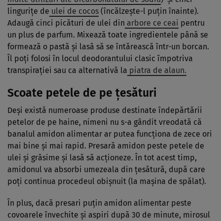
linguriţe de
ulei de cocos
(încălzeşte-l puţin înainte).
Adaugă cinci picături de ulei din
arbore ce ceai
pentru
un plus de parfum. Mixează toate ingredientele până se
formează o pastă şi lasă să se întărească într-un borcan.
Îl poţi folosi în locul deodorantului clasic împotriva
transpiraţiei sau ca alternativă la
piatra de alaun.
Scoate petele de pe ţesături
Deşi există numeroase produse destinate îndepărtării
petelor de pe haine, nimeni nu s-a gândit vreodată că
banalul amidon alimentar ar putea funcţiona de zece ori
mai bine şi mai rapid. Presară amidon peste petele de
ulei şi grăsime şi lasă să acţioneze. În tot acest timp,
amidonul va absorbi umezeala din ţesătură, după care
poţi continua procedeul obişnuit (la maşina de spălat).
În plus, dacă presari puţin amidon alimentar peste
covoarele învechite şi aspiri după 30 de minute, mirosul