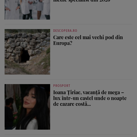
DESCOPERA.RO
Care este cel mai vechi pod din
Europa?
PROSPORT
Ioana Țiriac, vacanță de mega –
lux într-un castel unde o noapte
de cazare costă...