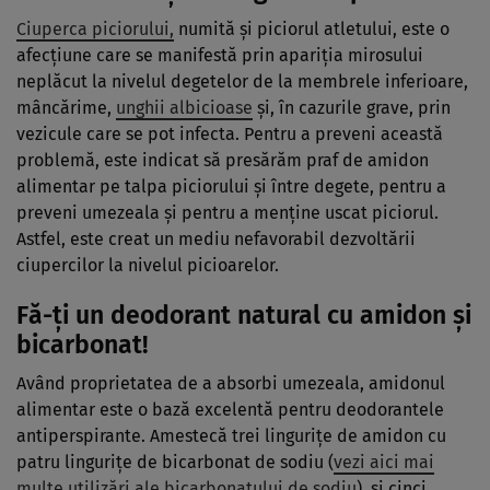
Ciuperca piciorului,
numită şi piciorul atletului, este o
afecţiune care se manifestă prin apariţia mirosului
neplăcut la nivelul degetelor de la membrele inferioare,
mâncărime,
unghii albicioase
şi, în cazurile grave, prin
vezicule care se pot infecta. Pentru a preveni această
problemă, este indicat să presărăm praf de amidon
alimentar pe talpa piciorului şi între degete, pentru a
preveni umezeala şi pentru a menţine uscat piciorul.
Astfel, este creat un mediu nefavorabil dezvoltării
ciupercilor la nivelul picioarelor.
Fă-ţi un deodorant natural cu amidon şi
bicarbonat
!
Având proprietatea de a absorbi umezeala, amidonul
alimentar este o bază excelentă pentru deodorantele
antiperspirante. Amestecă trei linguriţe de amidon cu
patru linguriţe de bicarbonat de sodiu (
vezi aici mai
multe utilizări ale bicarbonatului de sodiu
) şi cinci