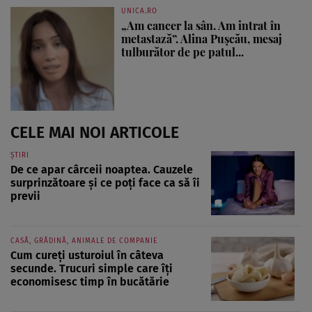
UNICA.RO
„Am cancer la sân. Am intrat în
metastază”. Alina Pușcău, mesaj
tulburător de pe patul...
CELE MAI NOI ARTICOLE
ȘTIRI
De ce apar cârceii noaptea. Cauzele
surprinzătoare și ce poți face ca să îi
previi
CASĂ, GRĂDINĂ, ANIMALE DE COMPANIE
Cum cureți usturoiul în câteva
secunde. Trucuri simple care îți
economisesc timp în bucătărie