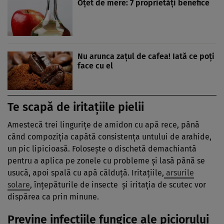
Oţet de mere: 7 proprietăţi benefice
Nu arunca zaţul de cafea! Iată ce poţi
face cu el
Te scapă de
iritaţiile pielii
Amestecă trei linguriţe de amidon cu apă rece, până
când compoziţia capătă consistenţa untului de arahide,
un pic lipicioasă. Foloseşte o dischetă demachiantă
pentru a aplica pe zonele cu probleme şi lasă până se
usucă, apoi spală cu apă călduţă. Iritaţiile,
arsurile
solare
, înţepăturile de insecte şi iritaţia de scutec vor
dispărea ca prin minune.
Previne infecţiile fungice ale piciorului