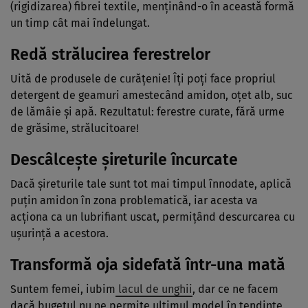
(rigidizarea) fibrei textile, menţinând-o în această formă
un timp cât mai îndelungat.
Redă strălucirea ferestrelor
Uită de produsele de curăţenie! Îţi poţi face propriul
detergent de geamuri amestecând amidon, oţet alb, suc
de lămâie şi apă. Rezultatul: ferestre curate, fără urme
de grăsime, strălucitoare!
Descâlceşte şireturile încurcate
Dacă şireturile tale sunt tot mai timpul înnodate, aplică
puţin amidon în zona problematică, iar acesta va
acţiona ca un lubrifiant uscat, permiţând descurcarea cu
uşurinţă a acestora.
Transformă oja sidefată într-una mată
Suntem femei, iubim
lacul de unghii
, dar ce ne facem
dacă bugetul nu ne permite ultimul model în tendinţe,