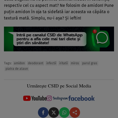
respectiv cel cu aspect mat? Ne folosim de amidon! Pune
puţin amidon în oja ta sidefată iar aceasta va căpăta o
textură mată. Simplu, nu-i aşa? Şi ieftin!
Tags:
amidon
deodorant
infectii
iritatii
miros
parul gras
piatra de alaun
Urmărește CSID pe Social Media