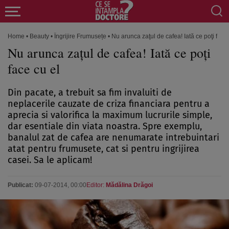
Home
•
Beauty
•
Îngrijire Frumusețe
•
Nu arunca zaţul de cafea! Iată ce poţi face 
Nu arunca zaţul de cafea! Iată ce poţi
face cu el
Din pacate, a trebuit sa fim invaluiti de
neplacerile cauzate de criza financiara pentru a
aprecia si valorifica la maximum lucrurile simple,
dar esentiale din viata noastra. Spre exemplu,
banalul zat de cafea are nenumarate intrebuintari
atat pentru frumusete, cat si pentru ingrijirea
casei. Sa le aplicam!
Publicat:
09-07-2014, 00:00
Editor:
Mădălina Drăgoi