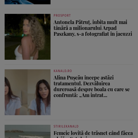
PROSPORT
Antonela Pătruț, iubita mult mai
tânără a milionarului Arpad
Paszkany, s-a fotografiat în jacuzzi
KANALD.RO
Alina Pușcău începe astăzi
tratamentul. Dezvăluirea
dureroasă despre boala cu care se
confruntă: „Am intrat...
STIRILEKANALD
Femeie lovită de trăsnet când făcea