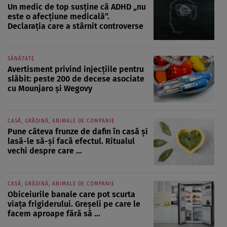
Un medic de top susține că ADHD „nu
este o afecțiune medicală”.
Declarația care a stârnit controverse
SĂNĂTATE
Avertisment privind injecțiile pentru
slăbit: peste 200 de decese asociate
cu Mounjaro și Wegovy
CASĂ, GRĂDINĂ, ANIMALE DE COMPANIE
Pune câteva frunze de dafin în casă și
lasă-le să-și facă efectul. Ritualul
vechi despre care ...
CASĂ, GRĂDINĂ, ANIMALE DE COMPANIE
Obiceiurile banale care pot scurta
viața frigiderului. Greșeli pe care le
facem aproape fără să ...