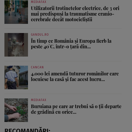
MEDIAFAX
Utilizatorii trotinetelor electrice, de 3 ori
mai predispuși la traumatisme cranio-
cerebrale decât motocicliștii
GANDUL.RO
În timp ce România și Europa fierb la
peste 40°C, într-o țară din...
CANCAN
4.000 lei amendă tuturor românilor care
locuiesc la casă și fac acest lucru...
MEDIAFAX
Buruiana pe care ar trebui să o ții departe
de grădină cu orice...
RECOMANDĂRI: