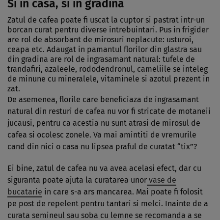
Si in casa, si in gradina
Zatul de cafea poate fi uscat la cuptor si pastrat intr-un
borcan curat pentru diverse
intrebuintari
. Pus in frigider
are rol de absorbant de mirosuri neplacute: usturoi,
ceapa etc. Adaugat in pamantul florilor din glastra sau
din gradina are rol de ingrasamant natural: tufele de
trandafiri, azaleele, rododendronul, cameliile se inteleg
de minune cu mineralele, vitaminele si azotul prezent in
zat.
De asemenea, florile care beneficiaza de ingrasamant
natural din resturi de cafea nu vor fi stricate de motaneii
jucausi, pentru ca acestia nu sunt atrasi de mirosul de
cafea si ocolesc zonele. Va mai amintiti de vremurile
cand din nici o casa nu lipsea praful de curatat “tix”?
Ei bine, zatul de cafea nu va avea acelasi efect, dar cu
siguranta poate ajuta la curatarea unor
vase de
bucatarie
in care s-a ars mancarea. Mai poate fi folosit
pe post de repelent pentru tantari si melci. Inainte de a
curata semineul sau soba cu lemne se recomanda a se