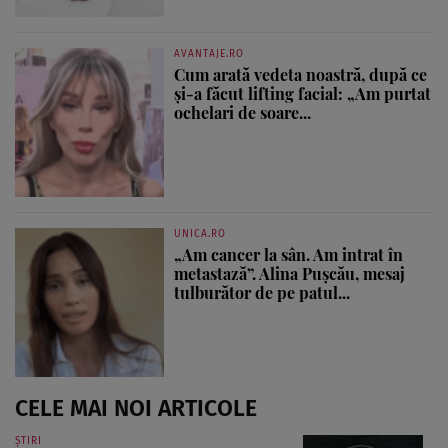
AVANTAJE.RO
Cum arată vedeta noastră, după ce
și-a făcut lifting facial: „Am purtat
ochelari de soare...
UNICA.RO
„Am cancer la sân. Am intrat în
metastază”. Alina Pușcău, mesaj
tulburător de pe patul...
CELE MAI NOI ARTICOLE
ȘTIRI