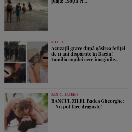
plajă: „Soțul ei...
KFETELE
Acuzații grave după găsirea fetiței
de 11 ani dispărute în Bacău!
Familia copilei cere imaginile...
RAZI CU LACRIMI
BANCUL ZILEI. Badea Gheorghe:
– Nu pot face dragoste!