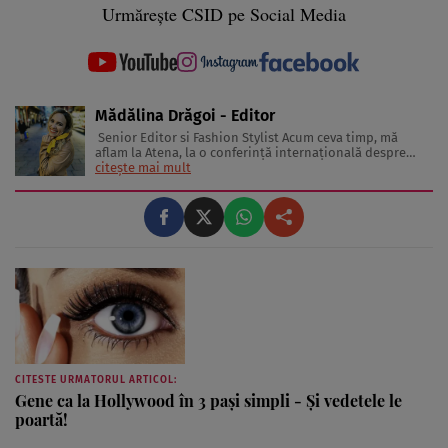
Urmărește CSID pe Social Media
Mădălina Drăgoi - Editor
Senior Editor si Fashion Stylist Acum ceva timp, mă
aflam la Atena, la o conferinţă internaţională despre
frumuseţe şi industria de profil. În sală erau jurnaliste
citește mai mult
din toată Europa. Reprezentau în special presa glossy.
Multe dintre ele erau parcă scoase din paginile
revistelor pentru ...
CITESTE URMATORUL ARTICOL:
Gene ca la Hollywood în 3 paşi simpli - Şi vedetele le
poartă!