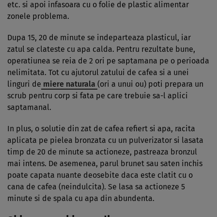
etc. si apoi infasoara cu o folie de plastic alimentar
zonele problema.
Dupa 15, 20 de minute se indeparteaza plasticul, iar
zatul se clateste cu apa calda. Pentru rezultate bune,
operatiunea se reia de 2 ori pe saptamana pe o perioada
nelimitata. Tot cu ajutorul zatului de cafea si a unei
linguri de
miere naturala
(ori a unui ou) poti prepara un
scrub pentru corp si fata pe care trebuie sa-l aplici
saptamanal.
In plus, o solutie din zat de cafea refiert si apa, racita
aplicata pe pielea bronzata cu un pulverizator si lasata
timp de 20 de minute sa actioneze, pastreaza bronzul
mai intens. De asemenea, parul brunet sau saten inchis
poate capata nuante deosebite daca este clatit cu o
cana de cafea (neindulcita). Se lasa sa actioneze 5
minute si de spala cu apa din abundenta.