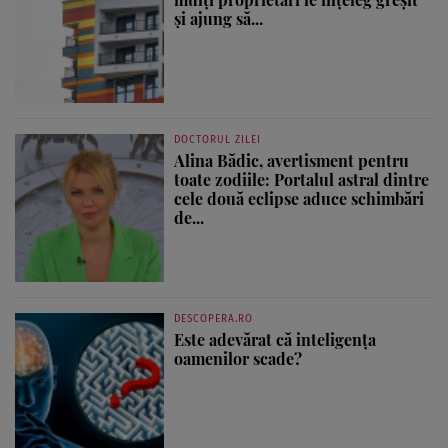
și ajung să...
DOCTORUL ZILEI
Alina Bădic, avertisment pentru
toate zodiile: Portalul astral dintre
cele două eclipse aduce schimbări
de...
DESCOPERA.RO
Este adevărat că inteligența
oamenilor scade?