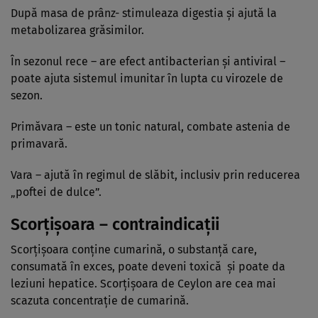
După masa de prânz- stimuleaza digestia şi ajută la
metabolizarea grăsimilor.
În sezonul rece – are efect antibacterian şi antiviral –
poate ajuta sistemul imunitar în lupta cu virozele de
sezon.
Primăvara – este un tonic natural, combate astenia de
primavară.
Vara – ajută în regimul de slăbit, inclusiv prin reducerea
„poftei de dulce”.
Scorţişoara – contraindicaţii
Scorţişoara conţine cumarină, o substanţă care,
consumată în exces, poate deveni toxică şi poate da
leziuni hepatice. Scorţişoara de Ceylon are cea mai
scazuta concentraţie de cumarină.