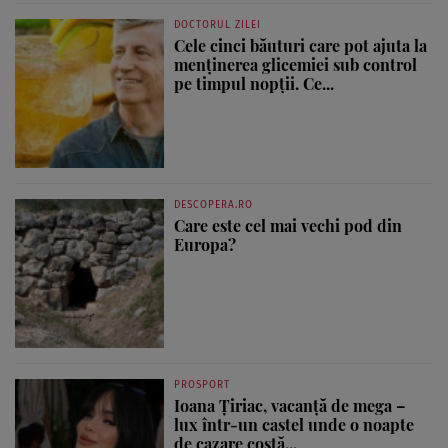
DOCTORUL ZILEI
Cele cinci băuturi care pot ajuta la
menținerea glicemiei sub control
pe timpul nopții. Ce...
DESCOPERA.RO
Care este cel mai vechi pod din
Europa?
PROSPORT
Ioana Țiriac, vacanță de mega –
lux într-un castel unde o noapte
de cazare costă...