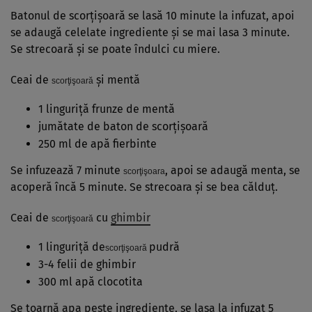
Batonul de scorţişoară se lasă 10 minute la infuzat, apoi
se adaugă celelate ingrediente şi se mai lasa 3 minute.
Se strecoară şi se poate îndulci cu miere.
Ceai de
şi mentă
scorţişoară
1 linguriţă frunze de mentă
jumătate de baton de scorţişoară
250 ml de apă fierbinte
Se infuzează 7 minute
, apoi se adaugă menta, se
scorţişoara
acoperă încă 5 minute. Se strecoara şi se bea călduţ.
Ceai de
cu
ghimbir
scorţişoară
1 linguriţă de
pudră
scorţişoară
3-4 felii de ghimbir
300 ml apă clocotita
Se toarnă apa peste ingrediente, se lasa la infuzat 5