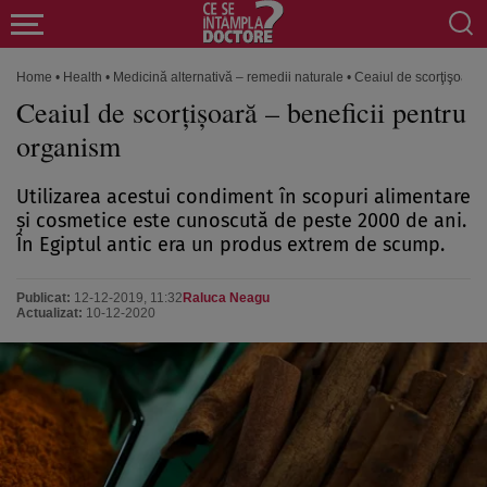
Home
•
Health
•
Medicină alternativă – remedii naturale
•
Ceaiul de scorţişoară 
Ceaiul de scorţişoară – beneficii pentru
organism
Utilizarea acestui condiment în scopuri alimentare
şi cosmetice este cunoscută de peste 2000 de ani.
În Egiptul antic era un produs extrem de scump.
Publicat:
12-12-2019, 11:32
Raluca Neagu
Actualizat:
10-12-2020