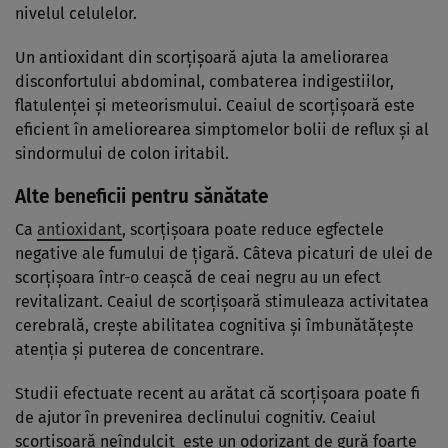
nivelul celulelor.
Un antioxidant din scorţişoară ajuta la ameliorarea
disconfortului abdominal, combaterea indigestiilor,
flatulenţei şi meteorismului. Ceaiul de scorţişoară este
eficient în ameliorearea simptomelor bolii de reflux şi al
sindormului de colon iritabil.
Alte beneficii pentru sănătate
Ca
antioxidant
, scorţişoara poate reduce egfectele
negative ale fumului de ţigară. Câteva picaturi de ulei de
scorţişoara într-o ceaşcă de ceai negru au un efect
revitalizant. Ceaiul de scorţişoară stimuleaza activitatea
cerebrală, creşte abilitatea cognitiva şi îmbunătăţeşte
atenţia şi puterea de concentrare.
Studii efectuate recent au arătat că scorţişoara poate fi
de ajutor în prevenirea declinului cognitiv. Ceaiul
scorţişoară neîndulcit este un odorizant de gură foarte