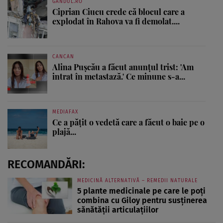
GANDUL.RO
Ciprian Ciucu crede că blocul care a
explodat în Rahova va fi demolat....
CANCAN
Alina Pușcău a făcut anunțul trist: 'Am
intrat în metastază.' Ce minune s-a...
MEDIAFAX
Ce a pățit o vedetă care a făcut o baie pe o
plajă...
RECOMANDĂRI:
MEDICINĂ ALTERNATIVĂ – REMEDII NATURALE
5 plante medicinale pe care le poți
combina cu Giloy pentru susținerea
sănătății articulațiilor