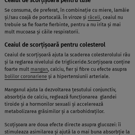
Ceaiul de scorţişoară pentru tuse
Se consuma, de preferat, în combinaţie cu miere, lamâie
şi/sau coajă de portocală. În viroze şi
răceli
, ceaiul nu
trebuie sa fie foarte fierbinte, pentru a nu irita şi mai
mult mucoasa şi căile respiratorii.
Ceaiul de scorţişoară pentru colesterol
Ceaiul de scorţişoară ajuta la scaderea colesterolului rău
şi la reglarea nivelului de trigliceride.Scorţişoara conţine
foarte mult
mangan
, calciu, fier şi fibre cu efecte asupra
bolilor coronariene
şi a hipertensiunii arteriale.
Manganul ajuta la dezvoltarea ţesutului conjunctiv,
absorbţia de calciu, reglează funcţionarea glandei
tiroide şi a hormonilor sexuali şi accelerează
metabolizarea grăsimilor şi a carbohidraţilor.
Scoţişoara are doua efecte directe asupra glucozei: îi
stimuleaza asimilarea şi ajută la o mai buna absorbţie la