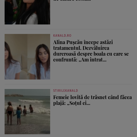
KANALD.RO
Alina Pușcău începe astăzi
tratamentul. Dezvăluirea
dureroasă despre boala cu care se
confruntă: „Am intrat...
STIRILEKANALD
Femeie lovită de trăsnet când făcea
plajă: „Soțul ei...