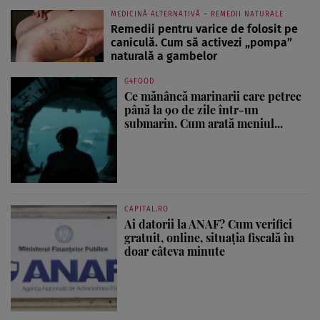
MEDICINĂ ALTERNATIVĂ – REMEDII NATURALE
Remedii pentru varice de folosit pe
caniculă. Cum să activezi „pompa”
naturală a gambelor
G4FOOD
Ce mănâncă marinarii care petrec
până la 90 de zile într-un
submarin. Cum arată meniul...
CAPITAL.RO
Ai datorii la ANAF? Cum verifici
gratuit, online, situația fiscală în
doar câteva minute