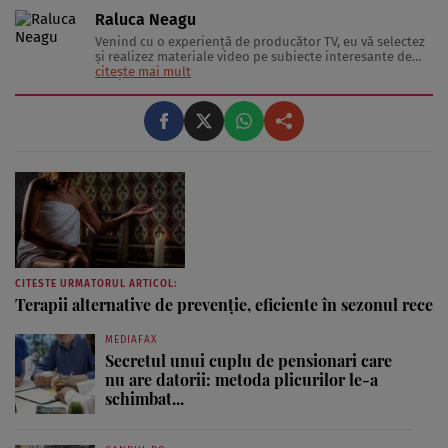
Raluca Neagu
Venind cu o experienţă de producător TV, eu vă selectez
şi realizez materiale video pe subiecte interesante de
sănătate şi lifestyle, în clipuri video marca “Stiai ca”.
citește mai mult
CITESTE URMATORUL ARTICOL:
Terapii alternative de prevenţie, eficiente în sezonul rece
MEDIAFAX
Secretul unui cuplu de pensionari care
nu are datorii: metoda plicurilor le-a
schimbat...