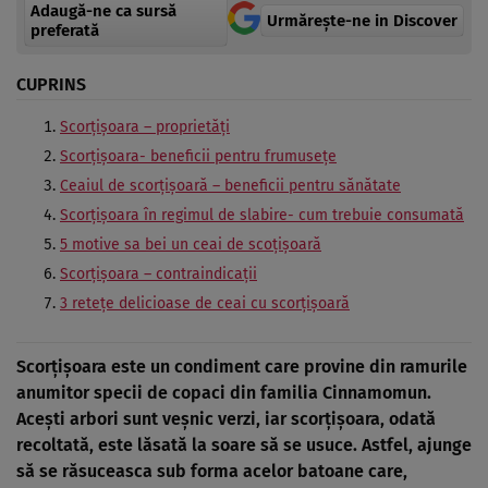
Adaugă-ne ca sursă
Urmărește-ne in Discover
preferată
CUPRINS
Scorţişoara – proprietăţi
Scorţişoara- beneficii pentru frumuseţe
Ceaiul de scorţişoară – beneficii pentru sănătate
Scorţişoara în regimul de slabire- cum trebuie consumată
5 motive sa bei un ceai de scoţişoară
Scorţişoara – contraindicaţii
3 reteţe delicioase de ceai cu scorţişoară
Scorţişoara este un condiment care provine din ramurile
anumitor specii de copaci din familia Cinnamomun.
Aceşti arbori sunt veşnic verzi, iar scorţişoara, odată
recoltată, este lăsată la soare să se usuce. Astfel, ajunge
să se răsuceasca sub forma acelor batoane care,