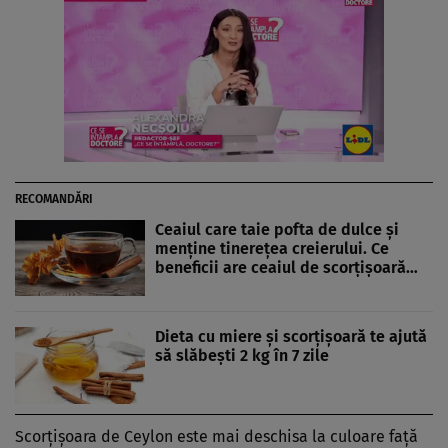
RECOMANDĂRI
Ceaiul care taie pofta de dulce și
menţine tinereţea creierului. Ce
beneficii are ceaiul de scorţişoară…
Dieta cu miere și scorțișoară te ajută
să slăbeşti 2 kg în 7 zile
Scorţişoara de Ceylon este mai deschisa la culoare faţă