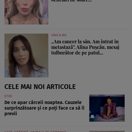
UNICA.RO
„Am cancer la sân. Am intrat în
metastază”. Alina Pușcău, mesaj
tulburător de pe patul...
CELE MAI NOI ARTICOLE
ȘTIRI
De ce apar cârceii noaptea. Cauzele
surprinzătoare și ce poți face ca să îi
previi