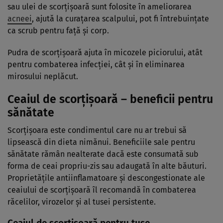
sau ulei de scorţişoară sunt folosite în ameliorarea
acneei
, ajută la curaţarea scalpului, pot fi întrebuinţate
ca scrub pentru faţă şi corp.
Pudra de scorţişoară ajuta în micozele piciorului, atât
pentru combaterea infecţiei, cât şi în eliminarea
mirosului neplăcut.
Ceaiul de scorţişoară – beneficii pentru
sănătate
Scorţişoara este condimentul care nu ar trebui să
lipsească din dieta nimănui. Beneficiile sale pentru
sănătate rămân nealterate dacă este consumată sub
forma de ceai propriu-zis sau adaugată în alte băuturi.
Proprietăţile antiinflamatoare şi descongestionate ale
ceaiului de scorţişoară îl recomandă în combaterea
răcelilor, virozelor şi al tusei persistente.