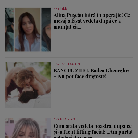
KFETELE
Alina Pușcău intră în operație! Ce
mesaj a lăsat vedeta după ce a
anunțat că...
RAZI CU LACRIMI
BANCUL ZILEI. Badea Gheorghe:
– Nu pot face dragoste!
AVANTAJE.RO
Cum arată vedeta noastră, după ce
și-a făcut lifting facial: „Am purtat
ochelari de soare...