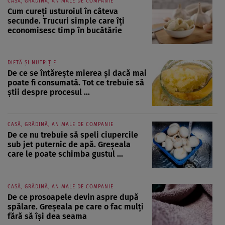
CASĂ, GRĂDINĂ, ANIMALE DE COMPANIE
Cum cureți usturoiul în câteva
secunde. Trucuri simple care îți
economisesc timp în bucătărie
DIETĂ ȘI NUTRIȚIE
De ce se întărește mierea și dacă mai
poate fi consumată. Tot ce trebuie să
știi despre procesul ...
CASĂ, GRĂDINĂ, ANIMALE DE COMPANIE
De ce nu trebuie să speli ciupercile
sub jet puternic de apă. Greșeala
care le poate schimba gustul ...
CASĂ, GRĂDINĂ, ANIMALE DE COMPANIE
De ce prosoapele devin aspre după
spălare. Greșeala pe care o fac mulți
fără să își dea seama