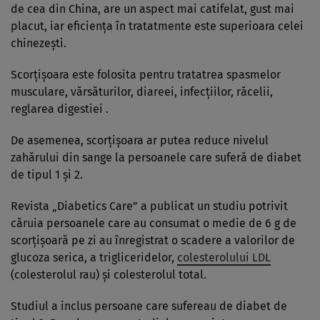
de cea din China, are un aspect mai catifelat, gust mai
placut, iar eficienţa în tratatmente este superioara celei
chinezeşti.
Scorţişoara este folosita pentru tratatrea spasmelor
musculare, vărsăturilor, diareei, infecţiilor, răcelii,
reglarea digestiei .
De asemenea, scorţişoara ar putea reduce nivelul
zahărului din sange la persoanele care suferă de diabet
de tipul 1 şi 2.
Revista „Diabetics Care” a publicat un studiu potrivit
căruia persoanele care au consumat o medie de 6 g de
scorţişoară pe zi au înregistrat o scadere a valorilor de
glucoza serica, a trigliceridelor,
colesterolului LDL
(colesterolul rau) şi colesterolul total.
Studiul a inclus persoane care sufereau de diabet de