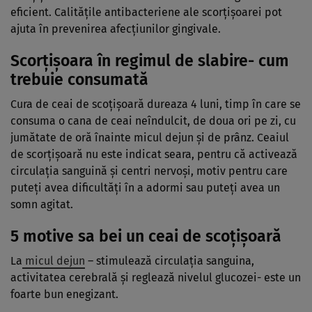
eficient. Calităţile antibacteriene ale scorţişoarei pot
ajuta în prevenirea afecţiunilor gingivale.
Scorţişoara în regimul de slabire- cum
trebuie consumată
Cura de ceai de scoţişoară dureaza 4 luni, timp în care se
consuma o cana de ceai neîndulcit, de doua ori pe zi, cu
jumătate de oră înainte micul dejun şi de prânz. Ceaiul
de scorţişoară nu este indicat seara, pentru că activează
circulaţia sanguină şi centri nervoşi, motiv pentru care
puteţi avea dificultăţi în a adormi sau puteţi avea un
somn agitat.
5 motive sa bei un ceai de scoţişoară
La
micul dejun
– stimulează circulaţia sanguina,
activitatea cerebrală şi reglează nivelul glucozei- este un
foarte bun enegizant.