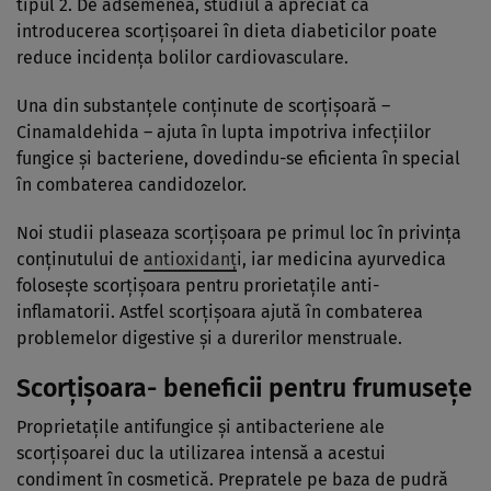
tipul 2. De adsemenea, studiul a apreciat ca
introducerea scorţişoarei în dieta diabeticilor poate
reduce incidenţa bolilor cardiovasculare.
Una din substanţele conţinute de scorţişoară –
Cinamaldehida – ajuta în lupta impotriva infecţiilor
fungice şi bacteriene, dovedindu-se eficienta în special
în combaterea candidozelor.
Noi studii plaseaza scorţişoara pe primul loc în privinţa
conţinutului de
antioxidanţ
i, iar medicina ayurvedica
foloseşte scorţişoara pentru prorietaţile anti-
inflamatorii. Astfel scorţişoara ajută în combaterea
problemelor digestive şi a durerilor menstruale.
Scorţişoara- beneficii pentru frumuseţe
Proprietaţile antifungice şi antibacteriene ale
scorţişoarei duc la utilizarea intensă a acestui
condiment în cosmetică. Prepratele pe baza de pudră