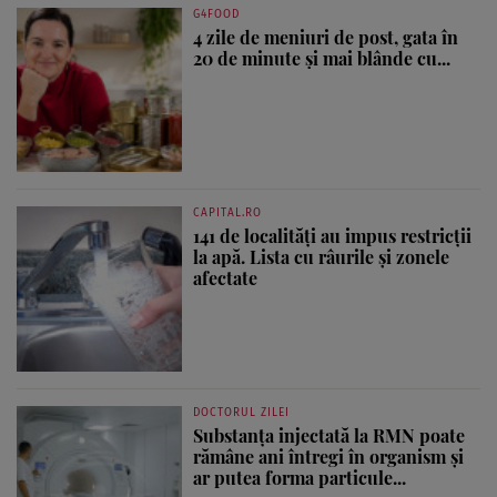
G4FOOD
4 zile de meniuri de post, gata în
20 de minute și mai blânde cu...
CAPITAL.RO
141 de localități au impus restricții
la apă. Lista cu râurile și zonele
afectate
DOCTORUL ZILEI
Substanța injectată la RMN poate
rămâne ani întregi în organism și
ar putea forma particule...