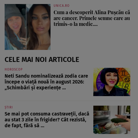
UNICA.RO
Cum a descoperit Alina Pușcău că
are cancer. Primele semne care au
trimis-o la medic....
CELE MAI NOI ARTICOLE
HOROSCOP
Neti Sandu nominalizează zodia care
începe o viață nouă în august 2026:
„Schimbări și experiențe ...
ȘTIRI
Se mai pot consuma castraveții, dacă
au stat 3 zile în frigider? Cât rezistă,
de fapt, fără să ...