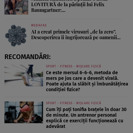
LOVITURĂ de la părinții lui Felix
Baumgartner:...
MEDIAFAX
AI a creat primele virusuri „de la zero”.
Descoperirea îi îngrijorează pe oamenii...
RECOMANDĂRI:
SPORT - FITNESS - MIȘCARE FIZICĂ
Ce este mersul 6-6-6, metoda de
mers pe jos care a devenit virală.
Poate ajuta la slăbit și îmbunătățirea
condiției fizice?
SPORT - FITNESS - MIȘCARE FIZICĂ
Cum îți poți tonifia brațele în doar 30
de minute. Un antrenor personal
explică ce exerciții funcționează cu
adevărat