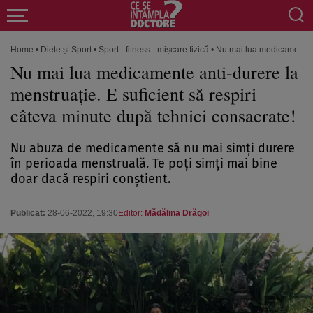
Home
•
Diete și Sport
•
Sport - fitness - mișcare fizică
•
Nu mai lua medicamente an
Nu mai lua medicamente anti-durere la
menstruație. E suficient să respiri
câteva minute după tehnici consacrate!
Nu abuza de medicamente să nu mai simți durere
în perioada menstruală. Te poți simți mai bine
doar dacă respiri conștient.
Publicat:
28-06-2022, 19:30
Editor:
Mădălina Drăgoi