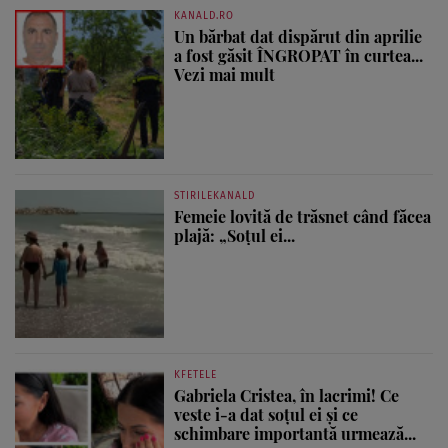
KANALD.RO
Un bărbat dat dispărut din aprilie
a fost găsit ÎNGROPAT în curtea...
Vezi mai mult
STIRILEKANALD
Femeie lovită de trăsnet când făcea
plajă: „Soțul ei...
KFETELE
Gabriela Cristea, în lacrimi! Ce
veste i-a dat soțul ei și ce
schimbare importantă urmează...