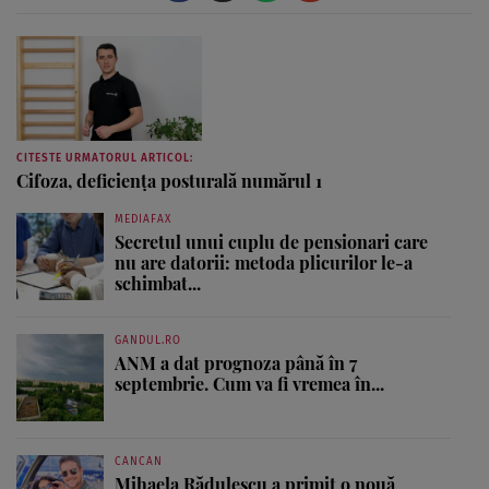
CITESTE URMATORUL ARTICOL:
Cifoza, deficiența posturală numărul 1
MEDIAFAX
Secretul unui cuplu de pensionari care
nu are datorii: metoda plicurilor le-a
schimbat...
GANDUL.RO
ANM a dat prognoza până în 7
septembrie. Cum va fi vremea în...
CANCAN
Mihaela Rădulescu a primit o nouă