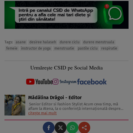
Tags:
asane
desiree halaseh
durere ciclu
durere menstruala
femeie
instructor de yoga
menstruatie
pastile ciclu
respiratie
Urmărește CSID pe Social Media
Mădălina Drăgoi - Editor
Senior Editor si Fashion Stylist Acum ceva timp, mă
aflam la Atena, la o conferinţă internaţională despre
frumuseţe şi industria de profil. În sală erau jurnaliste
citește mai mult
din toată Europa. Reprezentau în special presa glossy.
Multe dintre ele erau parcă scoase din paginile
revistelor pentru ...