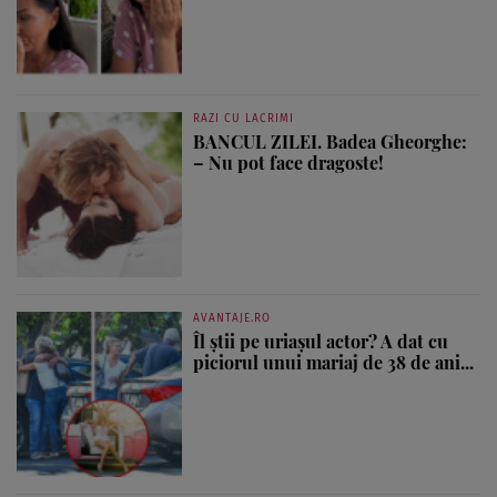
RAZI CU LACRIMI
BANCUL ZILEI. Badea Gheorghe:
– Nu pot face dragoste!
AVANTAJE.RO
Îl știi pe uriașul actor? A dat cu
piciorul unui mariaj de 38 de ani...