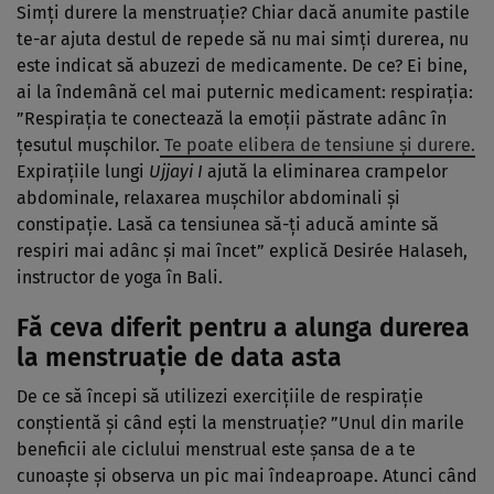
Simți durere la menstruație? Chiar dacă anumite pastile
te-ar ajuta destul de repede să nu mai simți durerea, nu
este indicat să abuzezi de medicamente. De ce? Ei bine,
ai la îndemână cel mai puternic medicament: respirația:
”Respirația te conectează la emoții păstrate adânc în
țesutul mușchilor.
Te poate elibera de tensiune și durere.
Expirațiile lungi
Ujjayi I
ajută la eliminarea crampelor
abdominale, relaxarea mușchilor abdominali și
constipație. Lasă ca tensiunea să-ți aducă aminte să
respiri mai adânc și mai încet” explică Desirée Halaseh,
instructor de yoga în Bali.
Fă ceva diferit pentru a alunga durerea
la menstruație de data asta
De ce să începi să utilizezi exercițiile de respirație
conștientă și când ești la menstruație? ”Unul din marile
beneficii ale ciclului menstrual este șansa de a te
cunoaște și observa un pic mai îndeaproape. Atunci când