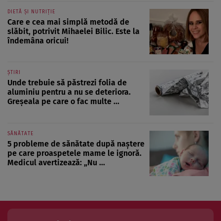
DIETĂ ȘI NUTRIȚIE
Care e cea mai simplă metodă de
slăbit, potrivit Mihaelei Bilic. Este la
îndemâna oricui!
ȘTIRI
Unde trebuie să păstrezi folia de
aluminiu pentru a nu se deteriora.
Greșeala pe care o fac multe ...
SĂNĂTATE
5 probleme de sănătate după naștere
pe care proaspetele mame le ignoră.
Medicul avertizează: „Nu ...