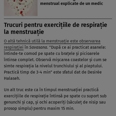
menstrual explicate de un medic
Trucuri pentru exercițiile de respirație
la menstruație
O altă tehnică utilă la menstruație este observarea
respirației
în
Savasana.
”După ce ai practicat asanele:
întinde-te comod pe spate cu brațele și picioarele
întinse complet. Observă mișcarea coastelor și cum se
simte respirația la nivelul trunchiului și al pieptului.
Practică timp de 3-4 min” este sfatul dat de Desirée
Halaseh.
Un alt truc este ca în timpul menstruației practică
exercițiile de respirație întinsă pe spate cu suport sub
genunchi și cap, și ochi acoperiți (săculeț de nisip sau
prosop simplu) pentru maxim 15 min.