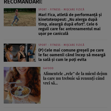
RECOMANDĂRI:
SPORT - FITNESS - MIȘCARE FIZICĂ
Mari Fica, atletă de performanță și
kinetoterapeut: „Nu alerga după
timp, aleargă după efort”. Cele 6
reguli care fac antrenamentul mai
ușor pe caniculă
SPORT - FITNESS - MIȘCARE FIZICĂ
(P) Cele mai comune greșeli pe care
le fac oamenii când încep să meargă
la sală și cum le poți evita
G4FOOD
Alimentele „rele” de la micul dejun
la care nu trebuie să renunți când
vrei să...