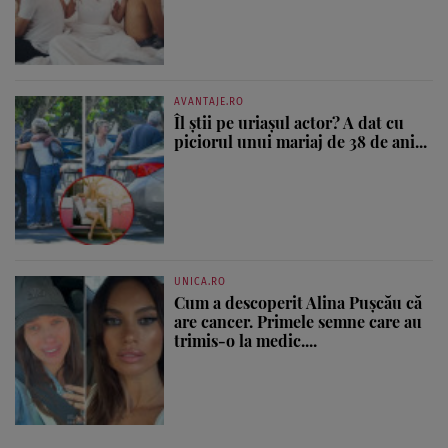
AVANTAJE.RO
Îl știi pe uriașul actor? A dat cu
piciorul unui mariaj de 38 de ani...
UNICA.RO
Cum a descoperit Alina Pușcău că
are cancer. Primele semne care au
trimis-o la medic....