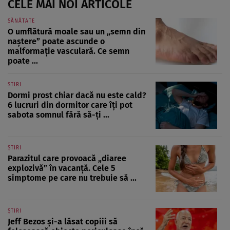
CELE MAI NOI ARTICOLE
SĂNĂTATE
O umflătură moale sau un „semn din
naștere” poate ascunde o
malformație vasculară. Ce semn
poate ...
ȘTIRI
Dormi prost chiar dacă nu este cald?
6 lucruri din dormitor care îți pot
sabota somnul fără să-ți ...
ȘTIRI
Parazitul care provoacă „diaree
explozivă” în vacanță. Cele 5
simptome pe care nu trebuie să ...
ȘTIRI
Jeff Bezos și-a lăsat copiii să