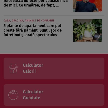
folosească obiecte periculoase încă
de mici. Ce urmărea, de fapt, ...
CASĂ, GRĂDINĂ, ANIMALE DE COMPANIE
5 plante de apartament care pot
crește fără pământ. Sunt ușor de
întreținut și arată spectaculos
Calculator
Calorii
Calculator
Greutate