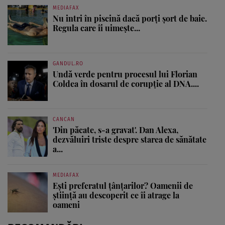
MEDIAFAX
Nu intri în piscină dacă porți șort de baie.
Regula care îi uimește...
GANDUL.RO
Undă verde pentru procesul lui Florian
Coldea în dosarul de corupție al DNA....
CANCAN
'Din păcate, s-a gravat'. Dan Alexa,
dezvăluiri triste despre starea de sănătate
a...
MEDIAFAX
Ești preferatul țânțarilor? Oamenii de
știință au descoperit ce îi atrage la
oameni