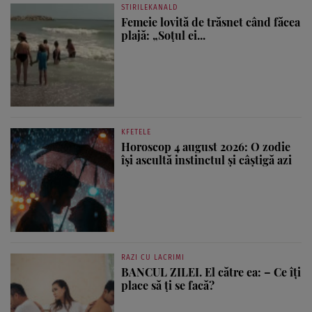
STIRILEKANALD
Femeie lovită de trăsnet când făcea
plajă: „Soțul ei...
KFETELE
Horoscop 4 august 2026: O zodie
își ascultă instinctul și câștigă azi
RAZI CU LACRIMI
BANCUL ZILEI. El către ea: – Ce îți
place să ți se facă?