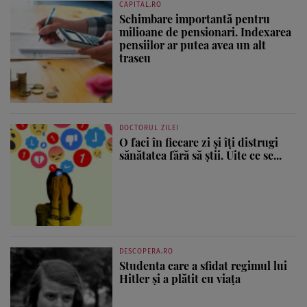
CAPITAL.RO
Schimbare importantă pentru
milioane de pensionari. Indexarea
pensiilor ar putea avea un alt
traseu
DOCTORUL ZILEI
O faci în fiecare zi și îți distrugi
sănătatea fără să știi. Uite ce se...
DESCOPERA.RO
Studenta care a sfidat regimul lui
Hitler și a plătit cu viața