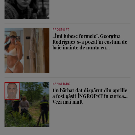
PROSPORT
„Îmi iubesc formele”. Georgina
Rodriguez s-a pozat în costum de
baie înainte de nunta cu...
KANALD.RO
Un bărbat dat dispărut din aprilie
a fost găsit ÎNGROPAT în curtea...
Vezi mai mult