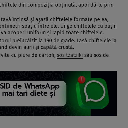
hiftele din compoziția obținută, apoi dă-le prin
avă întinsă și așază chiftelele formate pe ea,
entimetri spațiu între ele. Unge chiftelele cu puțin
y, va acoperi uniform și rapid toate chiftelele.
torul preîncălzit la 190 de grade. Lasă chiftelele la
d devin aurii și capătă crustă.
rvite cu piure de cartofi,
sos tzatziki
sau sos de