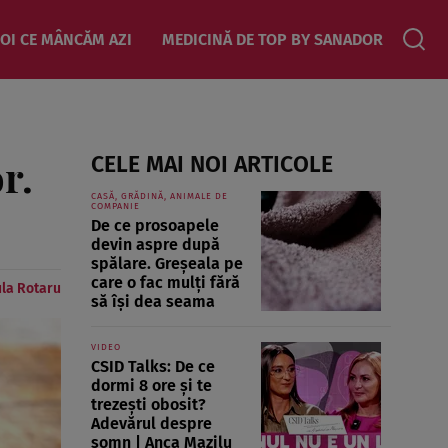
OI CE MÂNCĂM AZI
MEDICINĂ DE TOP BY SANADOR
r.
CELE MAI NOI ARTICOLE
CASĂ, GRĂDINĂ, ANIMALE DE
COMPANIE
De ce prosoapele
devin aspre după
spălare. Greșeala pe
care o fac mulți fără
la Rotaru
să își dea seama
VIDEO
CSID Talks: De ce
dormi 8 ore și te
trezești obosit?
Adevărul despre
somn | Anca Mazilu