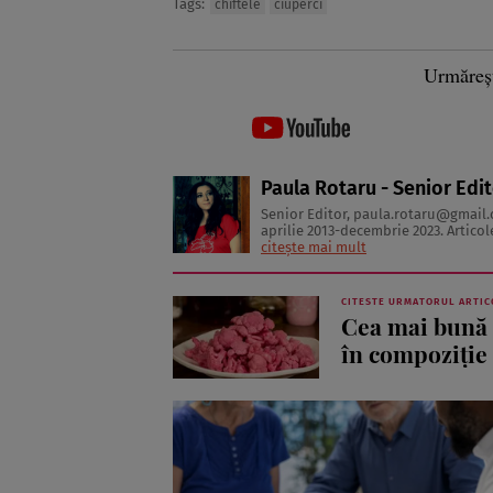
Tags:
chiftele
ciuperci
Urmăreș
Paula Rotaru - Senior Edi
Senior Editor,
paula.rotaru@gmail
aprilie 2013-decembrie 2023. Articolele sale cuprind informații despre diverse afecțiuni, alimentația
citește mai mult
CITESTE URMATORUL ARTIC
Cea mai bună 
în compoziție 