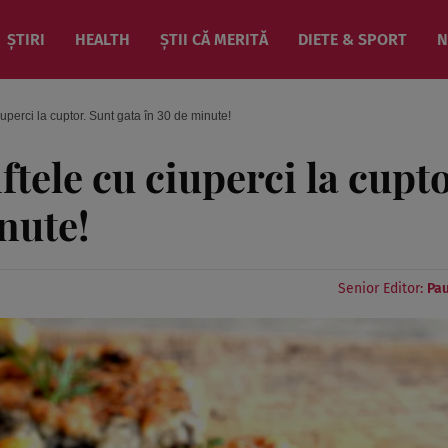
ȘTIRI
HEALTH
ȘTII CĂ MERITĂ
DIETE & SPORT
N
uperci la cuptor. Sunt gata în 30 de minute!
ftele cu ciuperci la cupto
nute!
Senior Editor:
Pau