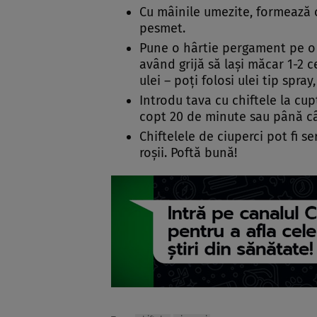
Cu mâinile umezite, formează c
pesmet.
Pune o hârtie pergament pe o t
având grijă să lași măcar 1-2 c
ulei – poți folosi ulei tip spra
Introdu tava cu chiftele la cup
copt 20 de minute sau până cân
Chiftelele de ciuperci pot fi se
roșii. Poftă bună!