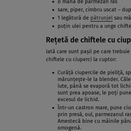
o mână de parmezan ras
sare, piper, cimbru uscat – du
1 legătură de
pătrunjel
sau mă
puțin ulei pentru a unge chifte
Rețetă de chiftele cu ciup
Iată care sunt pașii pe care trebui
chiftele cu ciuperci la cuptor:
Curăță ciupercile de pieliță, s
mărunțește-le la blender. Căleșt
iute, până se evaporă tot lich
sunt prea apoase, le poți pune
excesul de lichid.
Într-un castron mare, pune ciu
prin presă, oul, parmezanul ras
Amestecă bine cu mâinile până
omogenă.