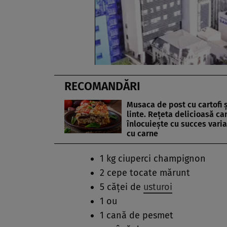
RECOMANDĂRI
Musaca de post cu cartofi ș
linte. Rețeta delicioasă ca
înlocuiește cu succes vari
cu carne
1 kg ciuperci champignon
2 cepe tocate mărunt
5 căței de
usturoi
1 ou
1 cană de pesmet