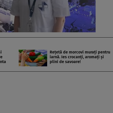
i
Rețetă de morcovi murați pentru
re
iarnă. Ies crocanți, aromați și
anta
plini de savoare!