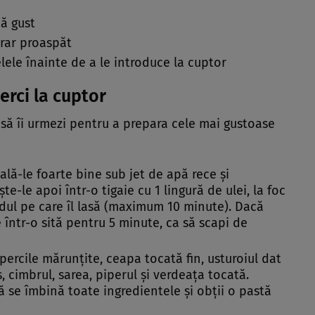
pă gust
rar proaspăt
lele înainte de a le introduce la cuptor
erci la cuptor
e să îi urmezi pentru a prepara cele mai gustoase
pală-le foarte bine sub jet de apă rece și
e-le apoi într-o tigaie cu 1 lingură de ulei, la foc
idul pe care îl lasă (maximum 10 minute). Dacă
 într-o sită pentru 5 minute, ca să scapi de
percile mărunțite, ceapa tocată fin, usturoiul dat
, cimbrul, sarea, piperul și verdeața tocată.
 se îmbină toate ingredientele și obții o pastă