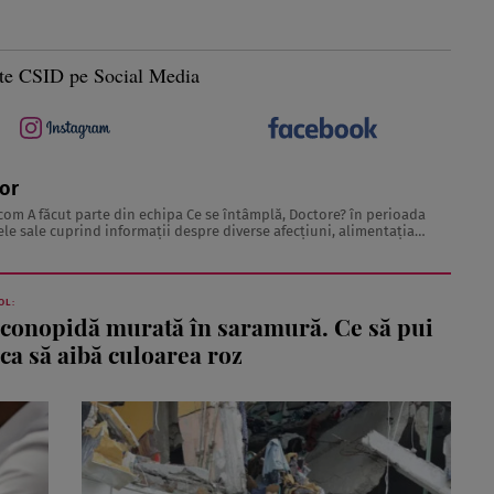
te CSID pe Social Media
tor
.com
A făcut parte din echipa Ce se întâmplă, Doctore? în perioada
echilibrată, îngrijirea pielii și sănătatea emoțională. Colaborări: Viața ...
OL:
conopidă murată în saramură. Ce să pui
ca să aibă culoarea roz