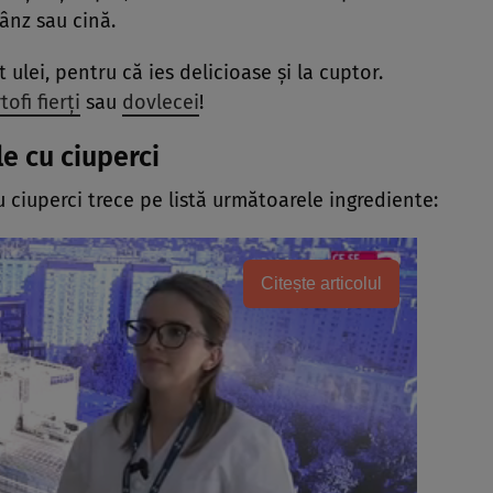
ânz sau cină.
 ulei, pentru că ies delicioase și la cuptor.
ofi fierți
sau
dovlecei
!
e cu ciuperci
u ciuperci trece pe listă următoarele ingrediente:
Citește articolul