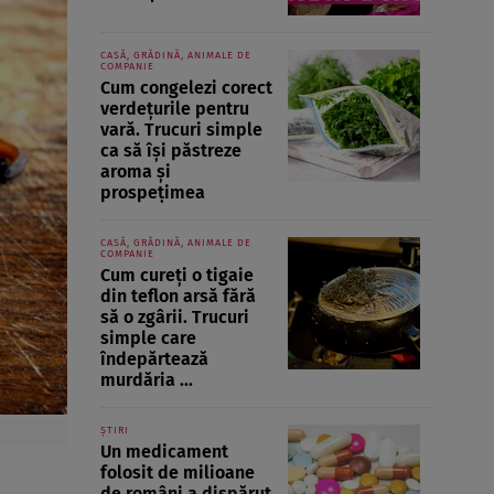
CASĂ, GRĂDINĂ, ANIMALE DE
COMPANIE
Cum congelezi corect
verdețurile pentru
vară. Trucuri simple
ca să își păstreze
aroma și
prospețimea
CASĂ, GRĂDINĂ, ANIMALE DE
COMPANIE
Cum cureți o tigaie
din teflon arsă fără
să o zgârii. Trucuri
simple care
îndepărtează
murdăria ...
ȘTIRI
Un medicament
folosit de milioane
de români a dispărut