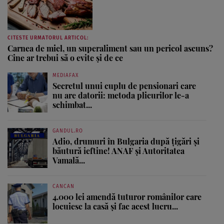
CITESTE URMATORUL ARTICOL:
Carnea de miel, un superaliment sau un pericol ascuns?
Cine ar trebui să o evite și de ce
MEDIAFAX
Secretul unui cuplu de pensionari care
nu are datorii: metoda plicurilor le-a
schimbat...
GANDUL.RO
Adio, drumuri în Bulgaria după țigări și
băutură ieftine! ANAF și Autoritatea
Vamală...
CANCAN
4.000 lei amendă tuturor românilor care
locuiesc la casă și fac acest lucru...