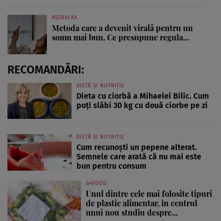
MEDIAFAX
Metoda care a devenit virală pentru un
somn mai bun. Ce presupune regula...
RECOMANDĂRI:
DIETĂ ȘI NUTRIȚIE
Dieta cu ciorbă a Mihaelei Bilic. Cum
poți slăbi 30 kg cu două ciorbe pe zi
DIETĂ ȘI NUTRIȚIE
Cum recunoști un pepene alterat.
Semnele care arată că nu mai este
bun pentru consum
G4FOOD
Unul dintre cele mai folosite tipuri
de plastic alimentar, în centrul
unui nou studiu despre...