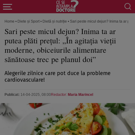
Home
•
Diete și Sport
•
Dietă și nutriție
•
Sari peste micul dejun? Inima ta ar putea
Sari peste micul dejun? Inima ta ar
putea plăti prețul: „În agitația vieții
moderne, obiceiurile alimentare
sănătoase trec pe planul doi”
Alegerile zilnice care pot duce la probleme
cardiovasculare!
Publicat:
14-04-2025, 08:00
Redactor:
Maria Marincel