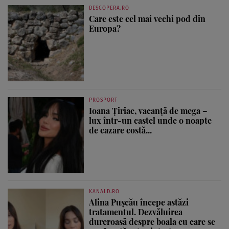
DESCOPERA.RO
Care este cel mai vechi pod din
Europa?
PROSPORT
Ioana Țiriac, vacanță de mega –
lux într-un castel unde o noapte
de cazare costă...
KANALD.RO
Alina Pușcău începe astăzi
tratamentul. Dezvăluirea
dureroasă despre boala cu care se