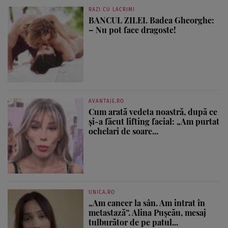
RAZI CU LACRIMI
BANCUL ZILEI. Badea Gheorghe:
– Nu pot face dragoste!
AVANTAJE.RO
Cum arată vedeta noastră, după ce
și-a făcut lifting facial: „Am purtat
ochelari de soare...
UNICA.RO
„Am cancer la sân. Am intrat în
metastază”. Alina Pușcău, mesaj
tulburător de pe patul...