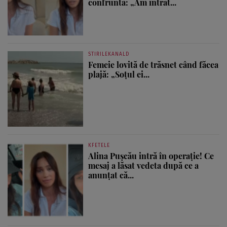
confruntă: „Am intrat...
STIRILEKANALD
Femeie lovită de trăsnet când făcea
plajă: „Soțul ei...
KFETELE
Alina Pușcău intră în operație! Ce
mesaj a lăsat vedeta după ce a
anunțat că...