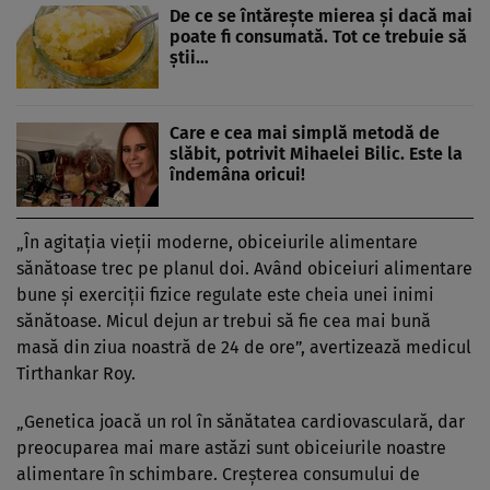
De ce se întărește mierea și dacă mai
poate fi consumată. Tot ce trebuie să
știi…
Care e cea mai simplă metodă de
slăbit, potrivit Mihaelei Bilic. Este la
îndemâna oricui!
„În agitația vieții moderne, obiceiurile alimentare
sănătoase trec pe planul doi. Având obiceiuri alimentare
bune și exerciții fizice regulate este cheia unei inimi
sănătoase. Micul dejun ar trebui să fie cea mai bună
masă din ziua noastră de 24 de ore”, avertizează medicul
Tirthankar Roy.
„Genetica joacă un rol în sănătatea cardiovasculară, dar
preocuparea mai mare astăzi sunt obiceiurile noastre
alimentare în schimbare. Creșterea consumului de