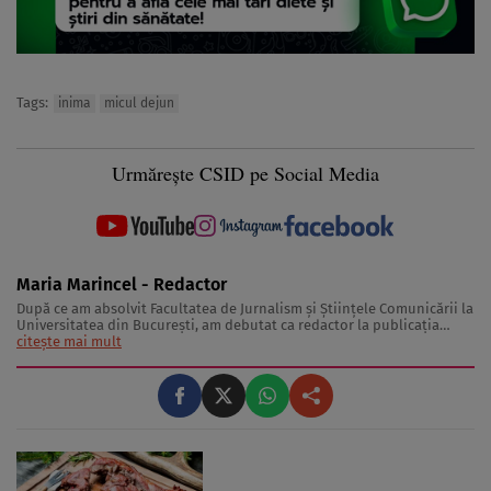
Tags:
inima
micul dejun
Urmărește CSID pe Social Media
Maria Marincel - Redactor
După ce am absolvit Facultatea de Jurnalism și Științele Comunicării la
Universitatea din București, am debutat ca redactor la publicația
Spynews, unde am dobândit și cunoștințe de social media. De-a
citește mai mult
lungul timpului am scris pentru diferite site-uri de presă, iar acum fac
parte din echipa ...