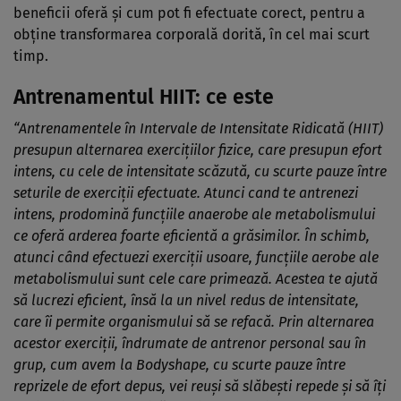
beneficii oferă şi cum pot fi efectuate corect, pentru a
obţine transformarea corporală dorită, în cel mai scurt
timp.
Antrenamentul HIIT: ce este
“Antrenamentele în Intervale de Intensitate Ridicată (HIIT)
presupun alternarea exerciţiilor fizice, care presupun efort
intens, cu cele de intensitate scăzută, cu scurte pauze între
seturile de exerciţii efectuate. Atunci cand te antrenezi
intens, prodomină funcţiile anaerobe ale metabolismului
ce oferă arderea foarte eficientă a grăsimilor. În schimb,
atunci când efectuezi exerciţii usoare, funcţiile aerobe ale
metabolismului sunt cele care primează. Acestea te ajută
să lucrezi eficient, însă la un nivel redus de intensitate,
care îi permite organismului să se refacă. Prin alternarea
acestor exerciţii, îndrumate de antrenor personal sau în
grup, cum avem la Bodyshape, cu scurte pauze între
reprizele de efort depus, vei reuşi să slăbeşti repede şi să îţi