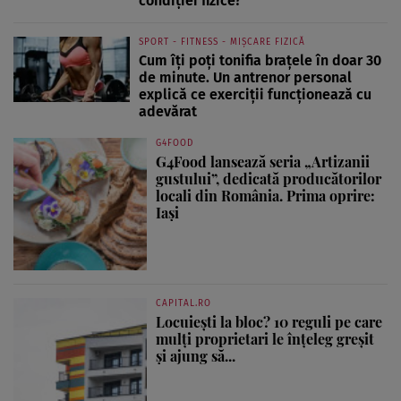
condiției fizice?
SPORT - FITNESS - MIȘCARE FIZICĂ
Cum îți poți tonifia brațele în doar 30
de minute. Un antrenor personal
explică ce exerciții funcționează cu
adevărat
G4FOOD
G4Food lansează seria „Artizanii
gustului”, dedicată producătorilor
locali din România. Prima oprire:
Iași
CAPITAL.RO
Locuiești la bloc? 10 reguli pe care
mulți proprietari le înțeleg greșit
și ajung să...