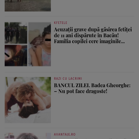
KFETELE
Acuzații grave după găsirea fetiței
de 11 ani dispărute în Bacău!
Familia copilei cere imaginile...
RAZI CU LACRIMI
BANCUL ZILEI. Badea Gheorghe:
– Nu pot face dragoste!
AVANTAJE.RO