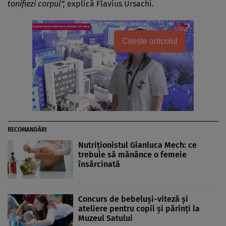
tonifiezi corpul”,
explică Flavius Ursachi.
Citește articolul
RECOMANDĂRI
Nutriţionistul Gianluca Mech: ce
trebuie să mănânce o femeie
însărcinată
Concurs de bebeluşi-viteză şi
ateliere pentru copii şi părinţi la
Muzeul Satului