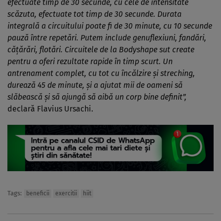
efectuate timp de 30 secunde, cu cele de intensitate
scăzuta, efectuate tot timp de 30 secunde. Durata
integrală a circuitului poate fi de 30 minute, cu 10 secunde
pauză între repetări. Putem include genuflexiuni, fandări,
căţărări, flotări. Circuitele de la Bodyshape sut create
pentru a oferi rezultate rapide în timp scurt. Un
antrenament complet, cu tot cu încălzire şi streching,
durează 45 de minute, şi a ajutat mii de oameni să
slăbească şi să ajungă să aibă un corp bine definit”,
declară Flavius Ursachi.
Tags:
beneficii
exercitii
hiit