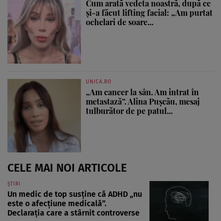
Cum arată vedeta noastră, după ce
și-a făcut lifting facial: „Am purtat
ochelari de soare...
UNICA.RO
„Am cancer la sân. Am intrat în
metastază”. Alina Pușcău, mesaj
tulburător de pe patul...
CELE MAI NOI ARTICOLE
ȘTIRI
Un medic de top susține că ADHD „nu
este o afecțiune medicală”.
Declarația care a stârnit controverse