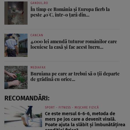
GANDUL.RO
În timp ce România și Europa fierb la
peste 40°C, într-o țară din...
CANCAN
4.000 lei amendă tuturor românilor care
locuiesc la casă și fac acest lucru...
MEDIAFAX
Buruiana pe care ar trebui să o ții departe
de grădină cu orice...
RECOMANDĂRI:
SPORT - FITNESS - MIȘCARE FIZICĂ
Ce este mersul 6-6-6, metoda de
mers pe jos care a devenit virală.
Poate ajuta la slăbit și îmbunătățirea