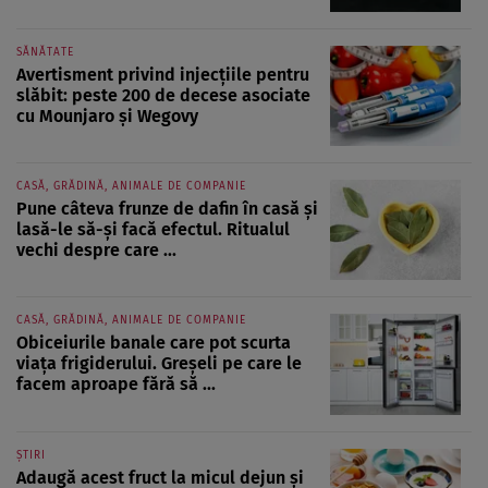
SĂNĂTATE
Avertisment privind injecțiile pentru
slăbit: peste 200 de decese asociate
cu Mounjaro și Wegovy
CASĂ, GRĂDINĂ, ANIMALE DE COMPANIE
Pune câteva frunze de dafin în casă și
lasă-le să-și facă efectul. Ritualul
vechi despre care ...
CASĂ, GRĂDINĂ, ANIMALE DE COMPANIE
Obiceiurile banale care pot scurta
viața frigiderului. Greșeli pe care le
facem aproape fără să ...
ȘTIRI
Adaugă acest fruct la micul dejun și