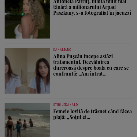
Antonela Pătruț, iubita mult mai
tânără a milionarului Arpad
Paszkany, s-a fotografiat în jacuzzi
KANALD.RO
Alina Pușcău începe astăzi
tratamentul. Dezvăluirea
dureroasă despre boala cu care se
confruntă: „Am intrat...
STIRILEKANALD
Femeie lovită de trăsnet când făcea
plajă: „Soțul ei...