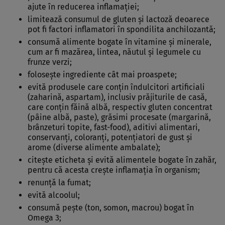
ajute în reducerea inflamației;
limitează consumul de gluten și lactoză deoarece
pot fi factori inflamatori în spondilita anchilozantă;
consumă alimente bogate în vitamine și minerale,
cum ar fi mazărea, lintea, năutul și legumele cu
frunze verzi;
folosește ingrediente cât mai proaspete;
evită produsele care conțin îndulcitori artificiali
(zaharină, aspartam), inclusiv prăjiturile de casă,
care conțin făină albă, respectiv gluten concentrat
(pâine albă, paste), grăsimi procesate (margarină,
brânzeturi topite, fast-food), aditivi alimentari,
conservanți, coloranți, potențiatori de gust și
arome (diverse alimente ambalate);
citește eticheta și evită alimentele bogate în zahăr,
pentru că acesta crește inflamația în organism;
renunță la fumat;
evită alcoolul;
consumă pește (ton, somon, macrou) bogat în
Omega 3;