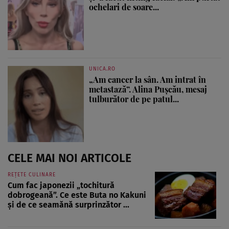
ochelari de soare...
UNICA.RO
„Am cancer la sân. Am intrat în
metastază”. Alina Pușcău, mesaj
tulburător de pe patul...
CELE MAI NOI ARTICOLE
REȚETE CULINARE
Cum fac japonezii „tochitură
dobrogeană”. Ce este Buta no Kakuni
și de ce seamănă surprinzător ...