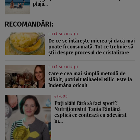
plajă...
RECOMANDĂRI:
DIETĂ ȘI NUTRIȚIE
De ce se întărește mierea și dacă mai
poate fi consumată. Tot ce trebuie să
știi despre procesul de cristalizare
DIETĂ ȘI NUTRIȚIE
Care e cea mai simplă metodă de
slăbit, potrivit Mihaelei Bilic. Este la
îndemâna oricui!
G4FOOD
Poți slăbi fără să faci sport?
Nutriționistul Tania Fântână
explică ce contează cu adevărat
în...