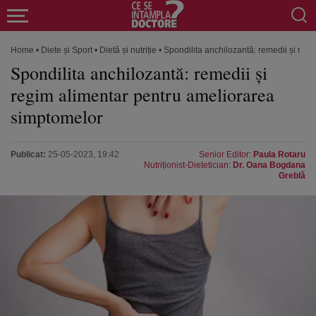
Home
•
Diete și Sport
•
Dietă și nutriție
•
Spondilita anchilozantă: remedii și reg
Spondilita anchilozantă: remedii și
regim alimentar pentru ameliorarea
simptomelor
Publicat:
25-05-2023, 19:42
Senior Editor:
Paula Rotaru
Nutriționist-Dietetician:
Dr. Oana Bogdana
Greblă