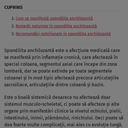
CUPRINS
Cum se manifestă spondilita anchilozantă
Remedii naturiste în spondilita anchilozantă
Recomandări nutriționale în spondilita anchilozantă
Spondilita anchilozantă este o afecțiune medicală care
se manifestă prin inflamație cronică, care afectează în
special coloana, segmentul axial care începe din zona
lombară, dar se poate extinde pe toate segmentele
coloanei și în mod tipic afectează precoce articulațiile
sacroiliace, articulațiile dintre coloană și bazin.
Este o boală sistemică deoarece nu afectează doar
sistemul musculo-scheletal, ci poate să afecteze și alte
organe prin manifestări clinice la nivelul ochiului, pielii,
intestinului, inimii, plămânului, rinichiului. Deci poate să
dea foarte multe complicații, mai ales cu evoluție lungă,