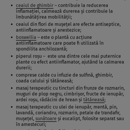
ceaiul de ghimbir
– contribuie la reducerea
inflamației, calmează durerea și contribuie la
îmbunătățirea mobilității;
ceaiul din flori de muşeţel are efecte antiseptice,
antiinflamatoare şi anestezice;
boswellia
– este o plantă cu acțiune
antiinflamatoare care poate fi utilizată în
spondilita anchilozantă;
piperul roșu – este una dintre cele mai puternice
plante cu efect antiinflamator, ajutând la calmarea
durerii;
comprese calde cu infuzie de sulfină, ghimbir,
coada calului şi tătăneasă;
masaj terapeutic cu tincturi din frunze de rozmarin,
muguri de plop negru, cimbrişor, fructe de ienupăr,
ardei roşu, rădăcini de hrean şi
tătăneasă
;
masaj terapeutic cu ulei de ienupăr, mentă, pin,
lavandă, coriandru, rozmarin, petale de trandafir,
muşeţel,
sunătoare
şi eucalipt, folosite separat sau
în amestecuri;