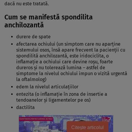
dacă nu este tratată.
Cum se manifestă spondilita
anchilozantă
durere de spate
afectarea ochiului (un simptom care nu aparţine
sistemului osos, însă apare frecvent la pacienții cu
spondilită anchilozantă, este iridociclita, o
inflamaţie a ochiului care devine roşu, foarte
dureros şi nu tolerează lumina – astfel de
simptome la nivelul ochiului impun o vizită urgentă
la oftalmolog)
edem la nivelul articulațiilor
entezita (o inflamație în zona de insertie a
tendoanelor și ligamentelor pe os)
dactilita
Citește articolul