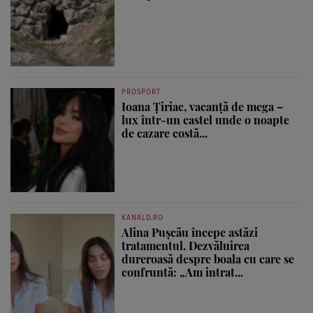
PROSPORT
Ioana Țiriac, vacanță de mega –
lux într-un castel unde o noapte
de cazare costă...
KANALD.RO
Alina Pușcău începe astăzi
tratamentul. Dezvăluirea
dureroasă despre boala cu care se
confruntă: „Am intrat...