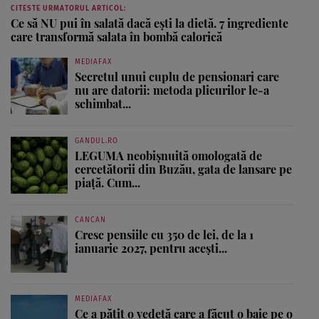
CITESTE URMATORUL ARTICOL:
Ce să NU pui în salată dacă ești la dietă. 7 ingrediente
care transformă salata în bombă calorică
MEDIAFAX
Secretul unui cuplu de pensionari care
nu are datorii: metoda plicurilor le-a
schimbat...
GANDUL.RO
LEGUMA neobișnuită omologată de
cercetătorii din Buzău, gata de lansare pe
piață. Cum...
CANCAN
Cresc pensiile cu 350 de lei, de la 1
ianuarie 2027, pentru acești...
MEDIAFAX
Ce a pățit o vedetă care a făcut o baie pe o