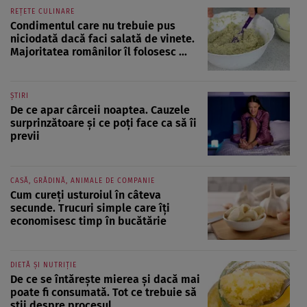
REȚETE CULINARE
Condimentul care nu trebuie pus
niciodată dacă faci salată de vinete.
Majoritatea românilor îl folosesc ...
ȘTIRI
De ce apar cârceii noaptea. Cauzele
surprinzătoare și ce poți face ca să îi
previi
CASĂ, GRĂDINĂ, ANIMALE DE COMPANIE
Cum cureți usturoiul în câteva
secunde. Trucuri simple care îți
economisesc timp în bucătărie
DIETĂ ȘI NUTRIȚIE
De ce se întărește mierea și dacă mai
poate fi consumată. Tot ce trebuie să
știi despre procesul ...