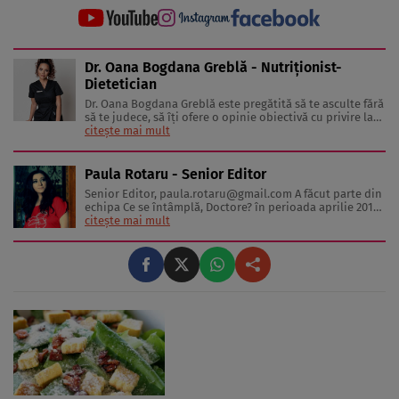
Dr. Oana Bogdana Greblă - Nutriționist-
Dietetician
Dr. Oana Bogdana Greblă este pregătită să te asculte fără
să te judece, să îți ofere o opinie obiectivă cu privire la
situația ta, să te ajute să-ți descoperi potențialul maxim,
citește mai mult
să ai un stil de viață mai sănătos și să slăbești corect fără
suplimente alimentare, fără înfometare ...
Paula Rotaru - Senior Editor
Senior Editor,
paula.rotaru@gmail.com
A făcut parte din
echipa Ce se întâmplă, Doctore? în perioada aprilie 2013-
decembrie 2023. Articolele sale cuprind informații despre
citește mai mult
diverse afecțiuni, alimentația echilibrată, îngrijirea pielii
și sănătatea emoțională. Colaborări: Viața ...