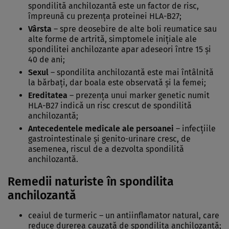
spondilită anchilozantă este un factor de risc,
împreună cu prezența proteinei HLA-B27;
Vârsta
– spre deosebire de alte boli reumatice sau
alte forme de artrită, simptomele inițiale ale
spondilitei anchilozante apar adeseori între 15 și
40 de ani;
Sexul
– spondilita anchilozantă este mai întâlnită
la bărbați, dar boala este observată și la femei;
Ereditatea
– prezența unui marker genetic numit
HLA-B27 indică un risc crescut de spondilită
anchilozantă;
Antecedentele medicale ale persoanei
– infecțiile
gastrointestinale și genito-urinare cresc, de
asemenea, riscul de a dezvolta spondilită
anchilozantă.
Remedii naturiste în spondilita
anchilozantă
ceaiul de turmeric – un antiinflamator natural, care
reduce durerea cauzată de spondilita anchilozantă;