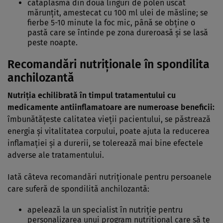
cataplasmă din două linguri de polen uscat
mărunţit, amestecat cu 100 ml ulei de măsline; se
fierbe 5-10 minute la foc mic, până se obţine o
pastă care se întinde pe zona dureroasă şi se lasă
peste noapte.
Recomandări nutriționale în spondilita
anchilozantă
Nutriția echilibrată în timpul tratamentului cu
medicamente antiinflamatoare are numeroase beneficii:
îmbunătățeste calitatea vieții pacientului, se păstrează
energia și vitalitatea corpului, poate ajuta la reducerea
inflamației și a durerii, se tolerează mai bine efectele
adverse ale tratamentului.
Iată câteva recomandări nutriționale pentru persoanele
care suferă de spondilită anchilozantă:
apelează la un specialist în nutriție pentru
personalizarea unui program nutrițional care să te