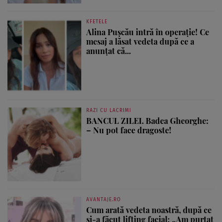
KFETELE
Alina Pușcău intră în operație! Ce
mesaj a lăsat vedeta după ce a
anunțat că...
RAZI CU LACRIMI
BANCUL ZILEI. Badea Gheorghe:
– Nu pot face dragoste!
AVANTAJE.RO
Cum arată vedeta noastră, după ce
și-a făcut lifting facial: „Am purtat