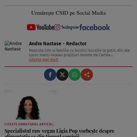
Urmărește CSID pe Social Media
Andra Nastase - Redactor
Nascuta intr-o familie cu bunici iscusite la gatit, din ale
caror maini ieseau prajituri demne de Cartea
Recordurilor categoria Gusturi Divine, inzestrata cu un
citește mai mult
metabolism extrem de capricios, a se citi lenes, si
indragostita de tot ce inseamna delicatesa pe lumea
asta, Pofticioasa scrie despre telina ...
CITESTE URMATORUL ARTICOL:
Specialistul raw vegan Ligia Pop vorbeşte despre
alimentaţia sa din timpul sarcinii