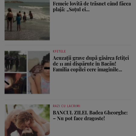
Femeie lovită de trăsnet când făcea
plajă: „Soțul ei...
KFETELE
Acuzații grave după găsirea fetiței
de 11 ani dispărute în Bacău!
Familia copilei cere imaginile...
RAZI CU LACRIMI
BANCUL ZILEI. Badea Gheorghe:
– Nu pot face dragoste!