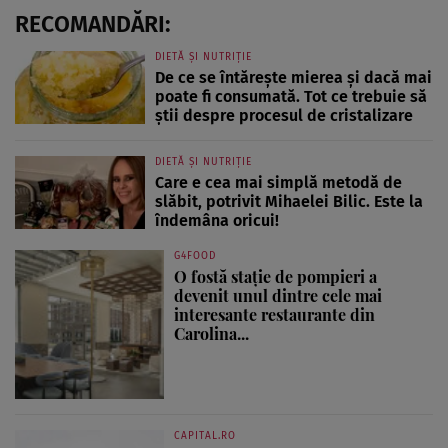
RECOMANDĂRI:
DIETĂ ȘI NUTRIȚIE
De ce se întărește mierea și dacă mai
poate fi consumată. Tot ce trebuie să
știi despre procesul de cristalizare
DIETĂ ȘI NUTRIȚIE
Care e cea mai simplă metodă de
slăbit, potrivit Mihaelei Bilic. Este la
îndemâna oricui!
G4FOOD
O fostă stație de pompieri a
devenit unul dintre cele mai
interesante restaurante din
Carolina...
CAPITAL.RO