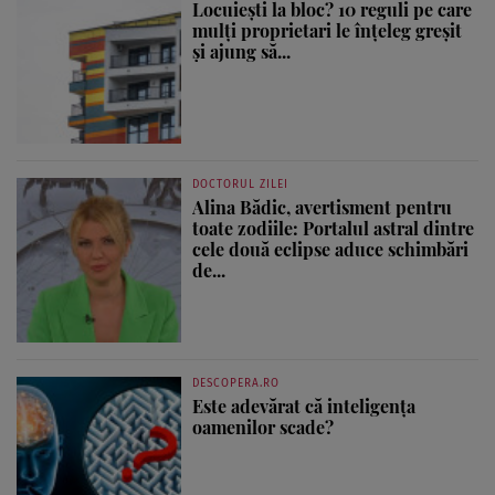
Locuiești la bloc? 10 reguli pe care
mulți proprietari le înțeleg greșit
și ajung să...
DOCTORUL ZILEI
Alina Bădic, avertisment pentru
toate zodiile: Portalul astral dintre
cele două eclipse aduce schimbări
de...
DESCOPERA.RO
Este adevărat că inteligența
oamenilor scade?