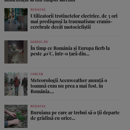
MEDIAFAX
Utilizatorii trotinetelor electrice, de 3 ori
mai predispuși la traumatisme cranio-
cerebrale decât motocicliștii
GANDUL.RO
În timp ce România și Europa fierb la
peste 40°C, într-o țară din...
CANCAN
Meteorologii Accuweather anunță o
toamnă cum nu prea a mai fost, în
România....
MEDIAFAX
Buruiana pe care ar trebui să o ții departe
de grădină cu orice...