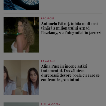
PROSPORT
Antonela Pătruț, iubita mult mai
tânără a milionarului Arpad
Paszkany, s-a fotografiat în jacuzzi
KANALD.RO
Alina Pușcău începe astăzi
tratamentul. Dezvăluirea
dureroasă despre boala cu care se
confruntă: „Am intrat...
STIRILEKANALD