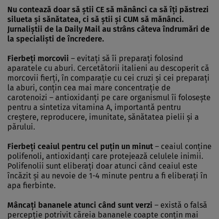
Nu contează doar să ştii CE să mănânci ca să îţi păstrezi
silueta şi sănătatea, ci să ştii şi CUM să mănânci.
Jurnaliştii de la Daily Mail au strâns câteva îndrumări de
la specialişti de încredere.
Fierbeţi morcovii
– evitaţi să îi preparaţi folosind
aparatele cu aburi. Cercetătorii italieni au descoperit că
morcovii fierţi, în comparaţie cu cei cruzi şi cei preparaţi
la aburi, conţin cea mai mare concentraţie de
carotenoizi – antioxidanţi pe care organismul îi foloseşte
pentru a sintetiza vitamina A, importantă pentru
creştere, reproducere, imunitate, sănătatea pielii şi a
părului.
Fierbeţi ceaiul pentru cel puţin un minut
– ceaiul conţine
polifenoli, antioxidanţi care protejează celulele inimii.
Polifenolii sunt eliberaţi doar atunci când ceaiul este
încăzit şi au nevoie de 1-4 minute pentru a fi eliberaţi în
apa fierbinte.
Mâncaţi bananele atunci când sunt verzi
– există o falsă
percepţie potrivit căreia bananele coapte conţin mai