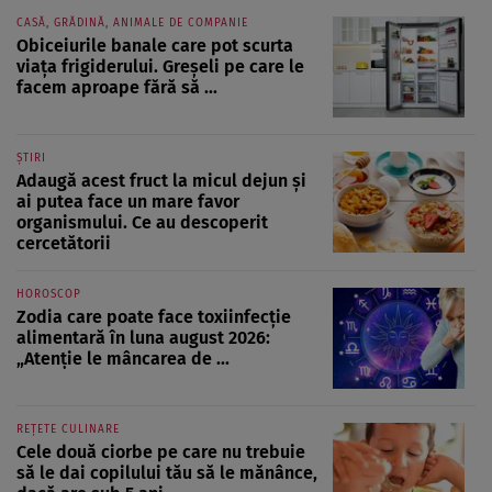
CASĂ, GRĂDINĂ, ANIMALE DE COMPANIE
Obiceiurile banale care pot scurta
viața frigiderului. Greșeli pe care le
facem aproape fără să ...
ȘTIRI
Adaugă acest fruct la micul dejun și
ai putea face un mare favor
organismului. Ce au descoperit
cercetătorii
HOROSCOP
Zodia care poate face toxiinfecție
alimentară în luna august 2026:
„Atenție le mâncarea de ...
REȚETE CULINARE
Cele două ciorbe pe care nu trebuie
să le dai copilului tău să le mănânce,