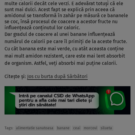
multe calorii decât cele verzi. E adevărat totuşi că ele
sunt mai dulci. Acest fapt se explică prin aceea că
amidonul se transformă în zahăr pe măsură ce bananele
se coc, însă procesul de coacere a acestor fructe nu
influenţează conţinutul lor caloric.
Dar gradul de coacere al unei banane influenţează
numărul de calorii pe care îl primiţi de la aceste fructe.
Cu cât banana este mai verde, cu atât aceasta conţine
mai mult amidon rezistent, care este mai lent absorbit
de organism. Astfel, veţi absorbi mai puţine calorii.
Citeşte şi:
Jos cu burta după Sărbători
Tags:
alimentatie sanatoasa
banane
ceai
morcovi
silueta