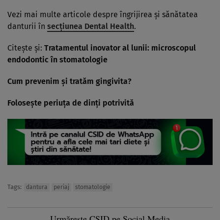
Vezi mai multe articole despre îngrijirea şi sănătatea
danturii în
secţiunea Dental Health
.
Citeşte şi:
Tratamentul inovator al lunii: microscopul
endodontic în stomatologie
Cum prevenim şi tratăm gingivita?
Foloseşte periuţa de dinţi potrivită
Tags:
dantura
periaj
stomatologie
Urmărește CSID pe Social Media