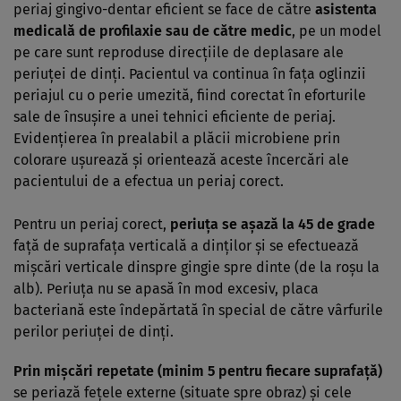
periaj gingivo-dentar eficient se face de către
asistenta
medicală de profilaxie sau de către medic
, pe un model
pe care sunt reproduse direcţiile de deplasare ale
periuţei de dinţi. Pacientul va continua în faţa oglinzii
periajul cu o perie umezită, fiind corectat în eforturile
sale de însuşire a unei tehnici eficiente de periaj.
Evidenţierea în prealabil a plăcii microbiene prin
colorare uşurează şi orientează aceste încercări ale
pacientului de a efectua un periaj corect.
Pentru un periaj corect,
periuţa se aşază la 45 de grade
faţă de suprafaţa verticală a dinţilor şi se efectuează
mişcări verticale dinspre gingie spre dinte (de la roşu la
alb). Periuţa nu se apasă în mod excesiv, placa
bacteriană este îndepărtată în special de către vârfurile
perilor periuţei de dinţi.
Prin mişcări repetate (minim 5 pentru fiecare suprafaţă)
se periază feţele externe (situate spre obraz) şi cele