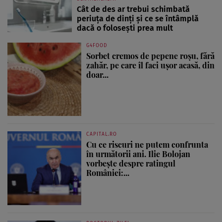
Cât de des ar trebui schimbată
periuța de dinți și ce se întâmplă
dacă o folosești prea mult
G4FOOD
Sorbet cremos de pepene roșu, fără
zahăr, pe care îl faci ușor acasă, din
doar...
CAPITAL.RO
Cu ce riscuri ne putem confrunta
în următorii ani. Ilie Bolojan
vorbește despre ratingul
României:...