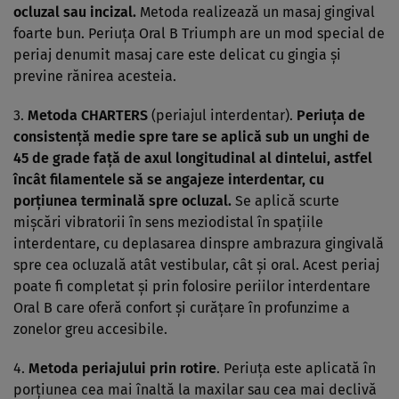
ocluzal sau incizal.
Metoda realizează un masaj gingival
foarte bun. Periuţa Oral B Triumph are un mod special de
periaj denumit masaj care este delicat cu gingia şi
previne rănirea acesteia.
3.
Metoda CHARTERS
(periajul interdentar).
Periuţa de
consistenţă medie spre tare se aplică sub un unghi de
45 de grade faţă de axul longitudinal al dintelui, astfel
încât filamentele să se angajeze interdentar, cu
porţiunea terminală spre ocluzal.
Se aplică scurte
mişcări vibratorii în sens meziodistal în spaţiile
interdentare, cu deplasarea dinspre ambrazura gingivală
spre cea ocluzală atât vestibular, cât şi oral. Acest periaj
poate fi completat şi prin folosire periilor interdentare
Oral B care oferă confort şi curăţare în profunzime a
zonelor greu accesibile.
4.
Metoda periajului prin rotire
. Periuţa este aplicată în
porţiunea cea mai înaltă la maxilar sau cea mai declivă