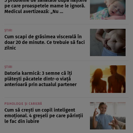
5 probleme de sănătate după naștere
pe care proaspetele mame le ignoră.
Medicul avertizează: „Nu ...
ȘTIRI
Cum scapi de grăsimea viscerală în
doar 20 de minute. Ce trebuie să faci
zilnic
ȘTIRI
Datoria karmică: 3 semne că îți
plătești păcatele dintr-o viață
anterioară prin actualul partener
PSIHOLOGIE ȘI CARIERĂ
Cum să crești un copil inteligent
emoțional. 4 greșeli pe care părinții
le fac din iubire