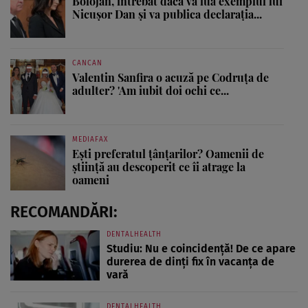
Bolojan, întrebat dacă va lua exemplul lui
Nicușor Dan și va publica declarația...
CANCAN
Valentin Sanfira o acuză pe Codruța de
adulter? 'Am iubit doi ochi ce...
MEDIAFAX
Ești preferatul țânțarilor? Oamenii de
știință au descoperit ce îi atrage la
oameni
RECOMANDĂRI:
DENTALHEALTH
Studiu: Nu e coincidență! De ce apare
durerea de dinți fix în vacanța de
vară
DENTALHEALTH