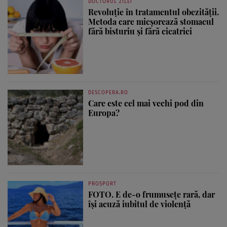
DOCTORUL ZILEI
Revoluție în tratamentul obezității.
Metoda care micșorează stomacul
fără bisturiu și fără cicatrici
DESCOPERA.RO
Care este cel mai vechi pod din
Europa?
PROSPORT
FOTO. E de-o frumusețe rară, dar
își acuză iubitul de violență