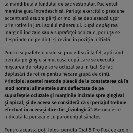
la mandibulă a fundului de sac vestibular. Pacientul
menţine gura întredeschisă. Periuţa exercită o presiune
accentuată asupra părţilor moi şi se deplasează uşor
prin rotire în jurul axului mânerului. După depăşirea
marginii incizale sau a suprafeţei ocluzale, periuţa se
desprinde de pe dinţi şi revine în poziţia iniţială.
Pentru suprafeţele orale se procedează la fel, aplicând
periuţa pe gingie şi mucoasă după care se execută
mişcarea de rotaţie spre ocluzal sau iniţial. Se fac
deplasări de rotire pentru fiecare grupă de dinţi.
Principiul acestei metode pleacă de la constatarea că în
mod normal alimentele sunt deflectate de pe
suprafeţele ocluzale şi marginile incizale spre gingival
şi apical, şi de aceea se consideră că şi periajul trebuie
efectuat în aceeaşi direcţie „fiziologică”.
Metoda este
indicată la persoane cu parodonţiul sănătos.
Pentru aceasta poţi folosi periuţa Oral B Pro Flex ce are o