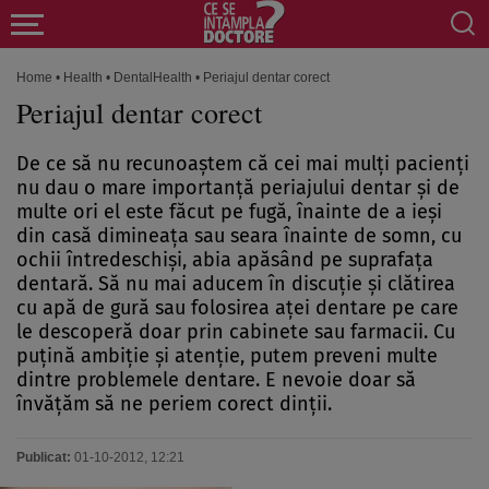
Home
•
Health
•
DentalHealth
•
Periajul dentar corect
Periajul dentar corect
De ce să nu recunoaştem că cei mai mulţi pacienţi
nu dau o mare importanţă periajului dentar şi de
multe ori el este făcut pe fugă, înainte de a ieşi
din casă dimineaţa sau seara înainte de somn, cu
ochii întredeschişi, abia apăsând pe suprafaţa
dentară. Să nu mai aducem în discuţie şi clătirea
cu apă de gură sau folosirea aţei dentare pe care
le descoperă doar prin cabinete sau farmacii. Cu
puţină ambiţie şi atenţie, putem preveni multe
dintre problemele dentare. E nevoie doar să
învăţăm să ne periem corect dinţii.
Publicat:
01-10-2012, 12:21