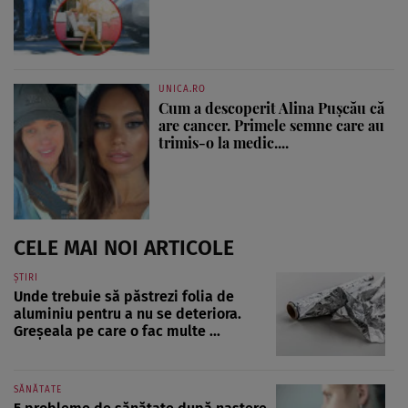
UNICA.RO
Cum a descoperit Alina Pușcău că
are cancer. Primele semne care au
trimis-o la medic....
CELE MAI NOI ARTICOLE
ȘTIRI
Unde trebuie să păstrezi folia de
aluminiu pentru a nu se deteriora.
Greșeala pe care o fac multe ...
SĂNĂTATE