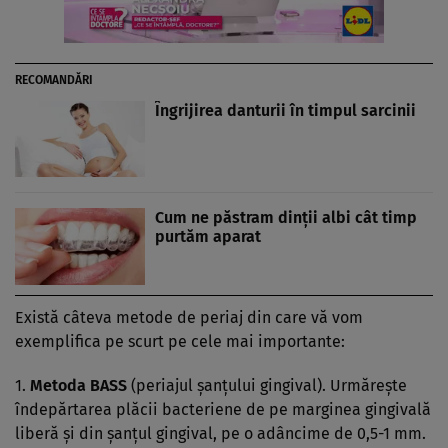
RECOMANDĂRI
Îngrijirea danturii în timpul sarcinii
Cum ne păstram dinţii albi cât timp
purtăm aparat
Există câteva metode de periaj din care vă vom
exemplifica pe scurt pe cele mai importante:
1.
Metoda BASS
(periajul şanţului gingival). Urmăreşte
îndepărtarea plăcii bacteriene de pe marginea gingivală
liberă şi din şanţul gingival, pe o adâncime de 0,5-1 mm.