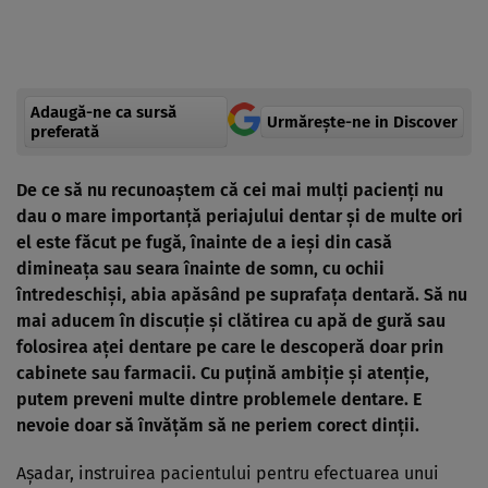
Adaugă-ne ca sursă
Urmărește-ne in Discover
preferată
De ce să nu recunoaştem că cei mai mulţi pacienţi nu
dau o mare importanţă periajului dentar şi de multe ori
el este făcut pe fugă, înainte de a ieşi din casă
dimineaţa sau seara înainte de somn, cu ochii
întredeschişi, abia apăsând pe suprafaţa dentară. Să nu
mai aducem în discuţie şi clătirea cu apă de gură sau
folosirea aţei dentare pe care le descoperă doar prin
cabinete sau farmacii. Cu puţină ambiţie şi atenţie,
putem preveni multe dintre problemele dentare. E
nevoie doar să învăţăm să ne periem corect dinţii.
Aşadar, instruirea pacientului pentru efectuarea unui