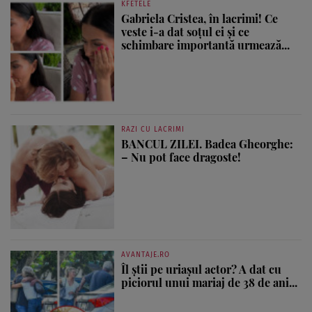
KFETELE
Gabriela Cristea, în lacrimi! Ce
veste i-a dat soțul ei și ce
schimbare importantă urmează...
RAZI CU LACRIMI
BANCUL ZILEI. Badea Gheorghe:
– Nu pot face dragoste!
AVANTAJE.RO
Îl știi pe uriașul actor? A dat cu
piciorul unui mariaj de 38 de ani...