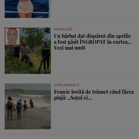
KANALD.RO
Un bărbat dat dispărut din aprilie
a fost găsit ÎNGROPAT în curtea...
Vezi mai mult
STIRILEKANALD
Femeie lovită de trăsnet când făcea
plajă: „Soțul ei...