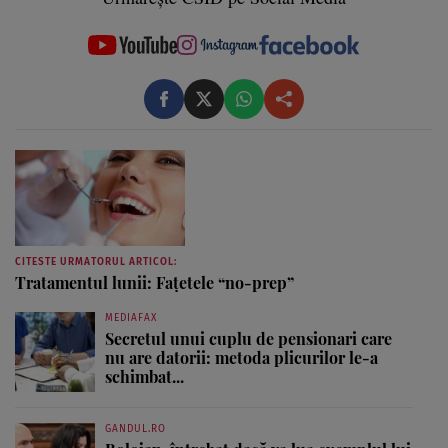
CITESTE URMATORUL ARTICOL:
Tratamentul lunii: Faţetele “no-prep”
MEDIAFAX
Secretul unui cuplu de pensionari care
nu are datorii: metoda plicurilor le-a
schimbat...
GANDUL.RO