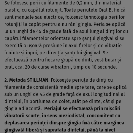
Se folosesc perii cu filamente de 0,2 mm, din material
plastic, cu capătul rotunjit. Toate periuţele Oral B, fie că
sunt manuale sau electrice, folosesc tehnologia periilor
rotunjiţi la capăt pentru a nu răni gingia. Peria se aplică
la un unghi de 45 de grade faţă de axul lung al dinţilor cu
capătul filamentelor orientate spre şanţul gingival şi se
exercită o uşoară presiune în axul firelor şi de vibraţie
înainte şi înpoi, pe direcţia şanţului gingival. Se
efectuează pentru fiecare grupă de dinţi, vestibular şi
oral, cca. 20 de curse vibratorii, timp de 10 secunde.
2.
Metoda STILLMAN
. Foloseşte periuţe de dinţi cu
filamente de consistenţă medie spre tare, care se aplică
sub un unghi de 45 de grade faţă de axul longitudinal al
dintelui, în porţiunea de colet, atât pe dinte, cât şi pe
gingia adiacentă.
Periajul se efectuează prin mişcări
vibratorii scurte, în sens meziodistal, concomitent cu
deplasarea periuţei dinspre gingia fixă către marginea
gingivală liberă şi suprafaţa dintelui, până la nivel