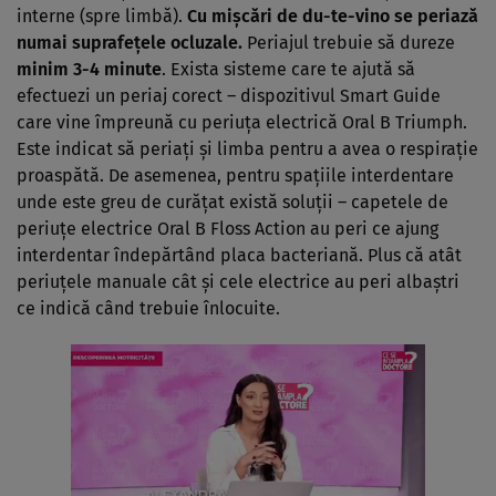
interne (spre limbă).
Cu mişcări de du-te-vino se periază
numai suprafeţele ocluzale.
Periajul trebuie să dureze
minim 3-4 minute
. Exista sisteme care te ajută să
efectuezi un periaj corect – dispozitivul Smart Guide
care vine împreună cu periuţa electrică Oral B Triumph.
Este indicat să periaţi şi limba pentru a avea o respiraţie
proaspătă. De asemenea, pentru spaţiile interdentare
unde este greu de curăţat există soluţii – capetele de
periuţe electrice Oral B Floss Action au peri ce ajung
interdentar îndepărtând placa bacteriană. Plus că atât
periuţele manuale cât şi cele electrice au peri albaştri
ce indică când trebuie înlocuite.