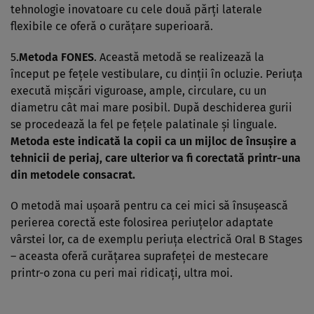
tehnologie inovatoare cu cele două părţi laterale
flexibile ce oferă o curăţare superioară.
5.
Metoda FONES
. Această metodă se realizează la
început pe feţele vestibulare, cu dinţii în ocluzie. Periuţa
execută mişcări viguroase, ample, circulare, cu un
diametru cât mai mare posibil. După deschiderea gurii
se procedează la fel pe feţele palatinale şi linguale.
Metoda este indicată la copii ca un mijloc de însuşire a
tehnicii de periaj, care ulterior va fi corectată printr-una
din metodele consacrat.
O metodă mai uşoară pentru ca cei mici să însuşească
perierea corectă este folosirea periuţelor adaptate
vârstei lor, ca de exemplu periuţa electrică Oral B Stages
– aceasta oferă curăţarea suprafeţei de mestecare
printr-o zona cu peri mai ridicaţi, ultra moi.