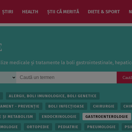
ȘTIRI
HEALTH
ȘTII CĂ MERITĂ
DIETE & SPORT
N
E
lize medicale și tratamente la boli gastrointestinale, hepatic
Caut
ALERGII, BOLI IMUNOLOGICE, BOLI GENETICE
TAMENT - PREVENȚIE
BOLI INFECȚIOASE
CHIRURGIE
CHI
IE ȘI METABOLISM
ENDOCRINOLOGIE
GASTROENTEROLOGIE
LMOLOGIE
ORTOPEDIE
PEDIATRIE
PNEUMOLOGIE
PSI