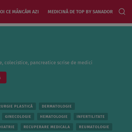
OI CE MÂNCĂM AZI
MEDICINĂ DE TOP BY SANADOR
e, colecistice, pancreatice scrise de medici
ă
RURGIE PLASTICĂ
DERMATOLOGIE
GINECOLOGIE
HEMATOLOGIE
INFERTILITATE
HIATRIE
RECUPERARE MEDICALA
REUMATOLOGIE