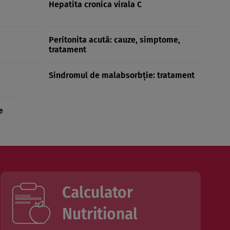
Hepatita cronica virala C
Peritonita acută: cauze, simptome,
tratament
Sindromul de malabsorbţie: tratament
e
Calculator
Nutritional