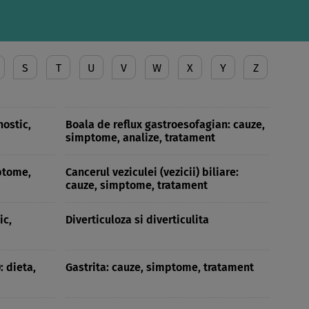
S
T
U
V
W
X
Y
Z
ostic,
Boala de reflux gastroesofagian: cauze,
simptome, analize, tratament
ptome,
Cancerul veziculei (vezicii) biliare:
cauze, simptome, tratament
ic,
Diverticuloza si diverticulita
: dieta,
Gastrita: cauze, simptome, tratament