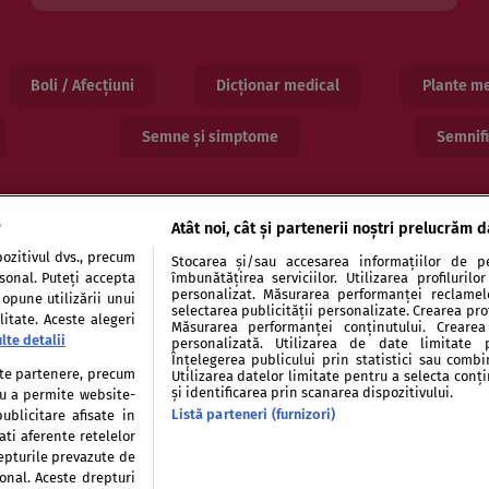
Boli / Afecțiuni
Dicționar medical
Plante me
Semne și simptome
Semnifi
e date te rugăm să dai click pe numele bazei și apoi să folosesti boxul de căutare
e
Atât noi, cât și partenerii noștri prelucrăm d
ozitivul dvs., precum
Stocarea și/sau accesarea informațiilor de pe
rsonal. Puteți accepta
îmbunătățirea serviciilor. Utilizarea profiluril
personalizat. Măsurarea performanței reclamelor
 opune utilizării unui
selectarea publicității personalizate. Crearea prof
itate. Aceste alegeri
Măsurarea performanței conținutului. Crearea 
lte detalii
personalizată. Utilizarea de date limitate 
Înțelegerea publicului prin statistici sau combi
entialitate
Politica de cookies
Publicitate
Auto
tate partenere, precum
Utilizarea datelor limitate pentru a selecta conț
și identificarea prin scanarea dispozitivului.
tru a permite website-
Listă parteneri (furnizori)
ublicitare afisate in
ati aferente retelelor
repturile prevazute de
sonal. Aceste drepturi