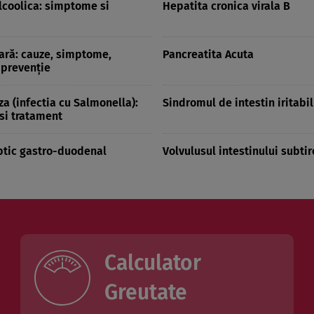
lcoolica: simptome si
Hepatita cronica virala B
iară: cauze, simptome,
Pancreatita Acuta
 prevenţie
a (infectia cu Salmonella):
Sindromul de intestin iritabil
si tratament
ptic gastro-duodenal
Volvulusul intestinului subtir
Calculator
Greutate