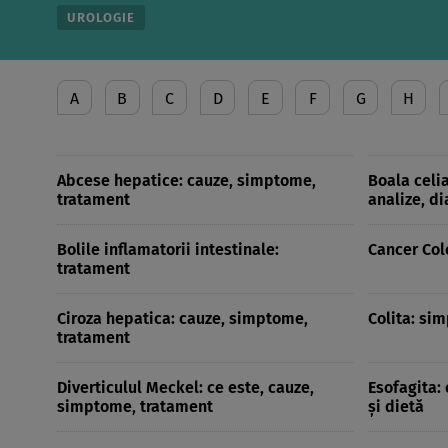
UROLOGIE
A
B
C
D
E
F
G
H
Abcese hepatice: cauze, simptome,
Boala celi
tratament
analize, d
Bolile inflamatorii intestinale:
Cancer Col
tratament
Ciroza hepatica: cauze, simptome,
Colita: si
tratament
Diverticulul Meckel: ce este, cauze,
Esofagita:
simptome, tratament
și dietă