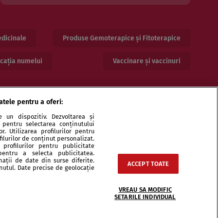
dicinale
Produse Gemoterapice și Fitoterapice
cația numelui
Vaccinare și vaccinuri
atele pentru a oferi:
 un dispozitiv. Dezvoltarea și
or pentru selectarea conținutului
. Utilizarea profilurilor pentru
ilurilor de conținut personalizat.
profilurilor pentru publicitate
pentru a selecta publicitatea.
nații de date din surse diferite.
ACCEPT TOATE
ri și specialiști
Echipa
Contact
Sitemap
inutul. Date precise de geolocație
VREAU SA MODIFIC
SETARILE INDIVIDUAL