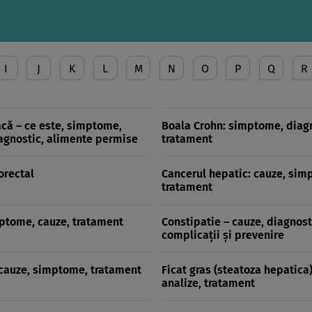
I
J
K
L
M
N
O
P
Q
R
acă – ce este, simptome,
Boala Crohn: simptome, diagn
iagnostic, alimente permise
tratament
orectal
Cancerul hepatic: cauze, sim
tratament
mptome, cauze, tratament
Constipatie – cauze, diagnost
complicații și prevenire
 cauze, simptome, tratament
Ficat gras (steatoza hepatica)
analize, tratament