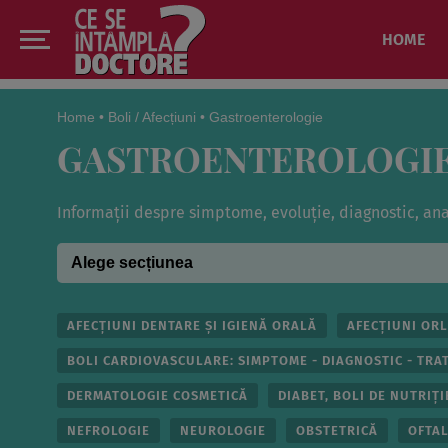
HOME
Home
•
Boli / Afecțiuni
•
Gastroenterologie
GASTROENTEROLOGI
Informații despre simptome, evoluție, diagnostic, ana
AFECȚIUNI DENTARE ȘI IGIENĂ ORALĂ
AFECȚIUNI ORL
BOLI CARDIOVASCULARE: SIMPTOME - DIAGNOSTIC - TRA
DERMATOLOGIE COSMETICĂ
DIABET, BOLI DE NUTRIȚ
NEFROLOGIE
NEUROLOGIE
OBSTETRICĂ
OFTA