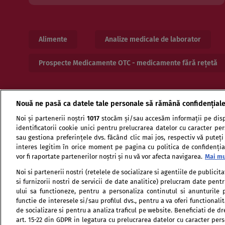
Alimente
Analize medicale de laborator
Prospecte Medicamente OTC - medicamente fără rețetă
*Pentru a căuta intr-o bază d
Nouă ne pasă ca datele tale personale să rămână confidențial
Noi și partenerii noștri
1017
stocăm și/sau accesăm informații pe disp
identificatorii cookie unici pentru prelucrarea datelor cu caracter pe
sau gestiona preferințele dvs. făcând clic mai jos, respectiv vă puteți
interes legitim în orice moment pe pagina cu politica de confidențial
vor fi raportate partenerilor noștri și nu vă vor afecta navigarea.
Mai mu
Termeni si conditii de utilizare
Politica de confid
Noi si partenerii nostri (retelele de socializare si agentiile de publici
si furnizorii nostri de servicii de date analitice) prelucram date pen
ului sa functioneze, pentru a personaliza continutul si anunturile p
functie de interesele si/sau profilul dvs., pentru a va oferi functionalit
de socializare si pentru a analiza traficul pe website. Beneficiati de d
art. 15-22 din GDPR in legatura cu prelucrarea datelor cu caracter per