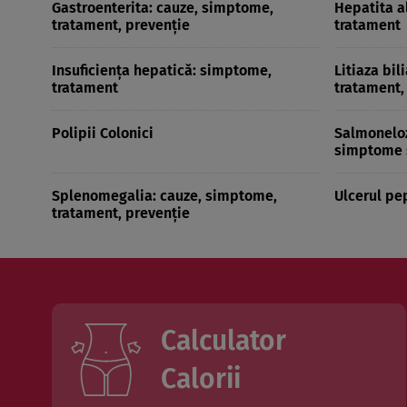
Gastroenterita: cauze, simptome,
Hepatita a
tratament, prevenţie
tratament
Insuficienţa hepatică: simptome,
Litiaza bil
tratament
tratament,
Polipii Colonici
Salmoneloz
simptome 
Splenomegalia: cauze, simptome,
Ulcerul pe
tratament, prevenţie
Calculator
Calorii