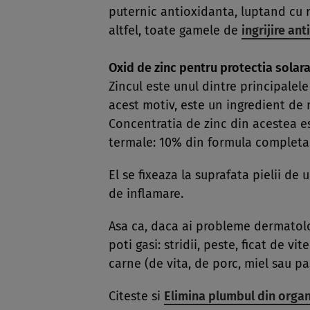
puternic antioxidanta, luptand cu rad
altfel, toate gamele de
ingrijire ant
Oxid de zinc pentru protectia solar
Zincul este unul dintre principalele
acest motiv, este un ingredient de n
Concentratia de zinc din acestea e
termale: 10% din formula completa
El se fixeaza la suprafata pielii de
de inflamare.
Asa ca, daca ai probleme dermatologi
poti gasi: stridii, peste, ficat de vi
carne (de vita, de porc, miel sau pas
Citeste si
Elimina plumbul din orga