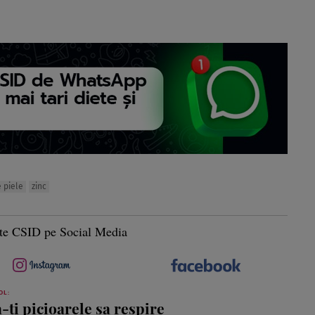
e piele
zinc
te CSID pe Social Media
OL:
a-ti picioarele sa respire