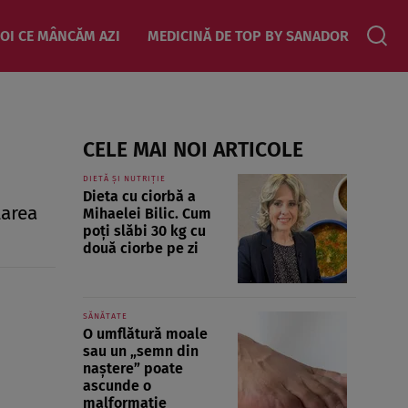
OI CE MÂNCĂM AZI
MEDICINĂ DE TOP BY SANADOR
CELE MAI NOI ARTICOLE
DIETĂ ȘI NUTRIȚIE
Dieta cu ciorbă a
larea
Mihaelei Bilic. Cum
poți slăbi 30 kg cu
două ciorbe pe zi
SĂNĂTATE
O umflătură moale
sau un „semn din
naștere” poate
ascunde o
malformație