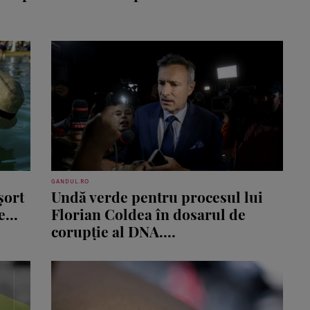
GANDUL.RO
șort
Undă verde pentru procesul lui
...
Florian Coldea în dosarul de
corupție al DNA....