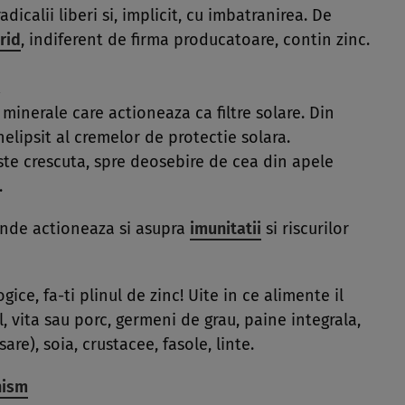
icalii liberi si, implicit, cu imbatranirea. De
irid
, indiferent de firma producatoare, contin zinc.
a
 minerale care actioneaza ca filtre solare. Din
elipsit al cremelor de protectie solara.
ste crescuta, spre deosebire de cea din apele
.
 unde actioneaza si asupra
imunitatii
si riscurilor
ce, fa-ti plinul de zinc! Uite in ce alimente il
tel, vita sau porc, germeni de grau, paine integrala,
are), soia, crustacee, fasole, linte.
nism