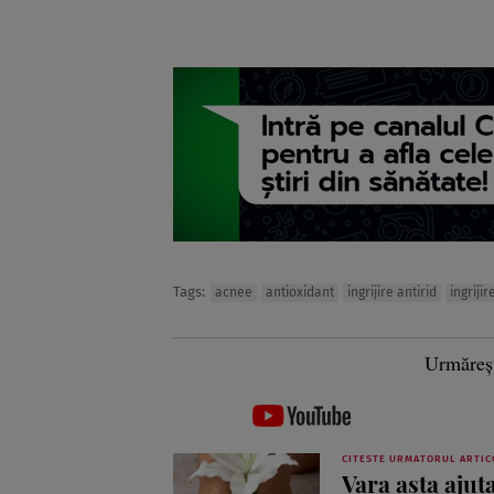
Tags:
acnee
antioxidant
ingrijire antirid
ingrijir
Urmăreș
CITESTE URMATORUL ARTIC
Vara asta ajut