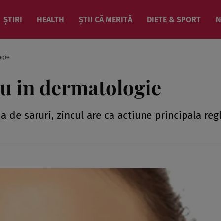
ȘTIRI
HEALTH
ȘTII CĂ MERITĂ
DIETE & SPORT
N
ogie
tau in dermatologie
 de saruri, zincul are ca actiune principala reg