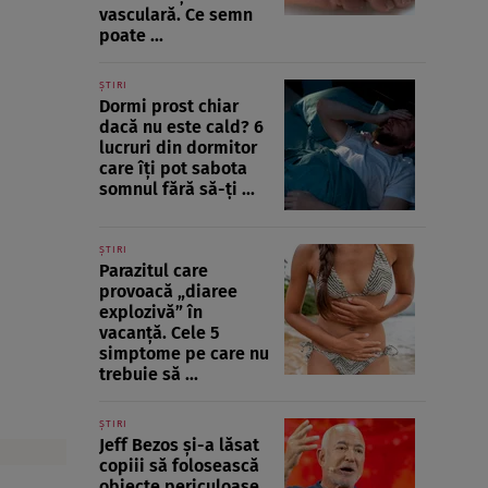
vasculară. Ce semn
poate ...
ȘTIRI
Dormi prost chiar
dacă nu este cald? 6
lucruri din dormitor
care îți pot sabota
somnul fără să-ți ...
ȘTIRI
Parazitul care
provoacă „diaree
explozivă” în
vacanță. Cele 5
simptome pe care nu
trebuie să ...
ȘTIRI
Jeff Bezos și-a lăsat
copiii să folosească
obiecte periculoase