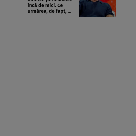
încă de mici. Ce
urmărea, de fapt, ...