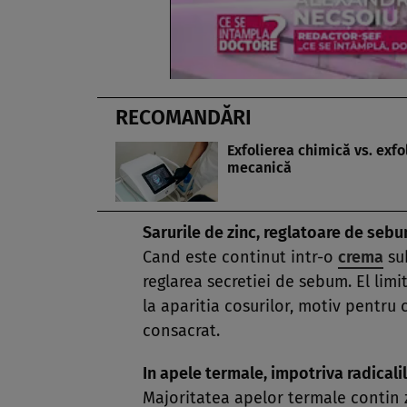
RECOMANDĂRI
Exfolierea chimică vs. exfo
mecanică
Sarurile de zinc, reglatoare de seb
Cand este continut intr-o
crema
sub
reglarea secretiei de sebum. El lim
la aparitia cosurilor, motiv pentru 
consacrat.
In apele termale, impotriva radicalil
Majoritatea apelor termale contin z