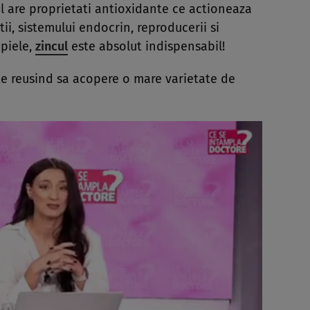
El are proprietati antioxidante ce actioneaza
atii, sistemului endocrin, reproducerii si
 piele,
zincul
este absolut indispensabil!
ite reusind sa acopere o mare varietate de