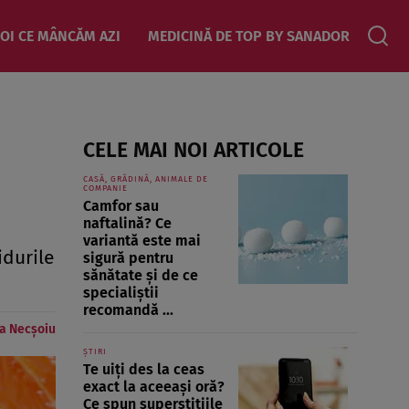
OI CE MÂNCĂM AZI
MEDICINĂ DE TOP BY SANADOR
CELE MAI NOI ARTICOLE
CASĂ, GRĂDINĂ, ANIMALE DE
COMPANIE
Camfor sau
naftalină? Ce
variantă este mai
idurile
sigură pentru
sănătate și de ce
specialiștii
recomandă ...
a Necșoiu
ȘTIRI
Te uiți des la ceas
exact la aceeași oră?
Ce spun superstițiile