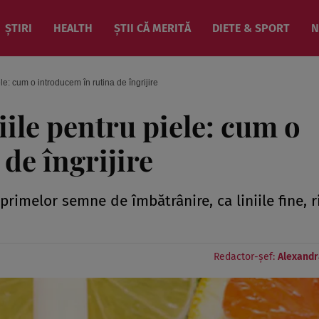
ȘTIRI
HEALTH
ȘTII CĂ MERITĂ
DIETE & SPORT
N
le: cum o introducem în rutina de îngrijire
iile pentru piele: cum o
de îngrijire
rimelor semne de îmbătrânire, ca liniile fine, r
Redactor-șef:
Alexandr