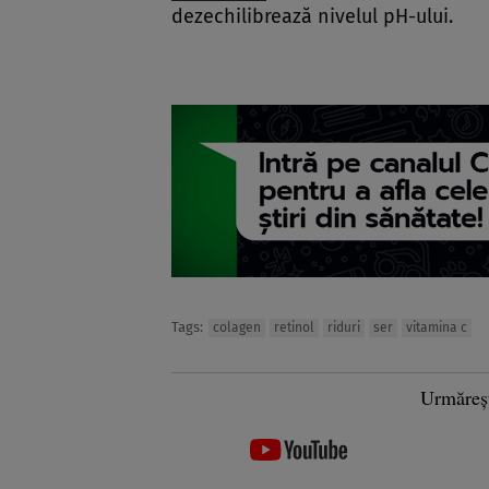
dezechilibrează nivelul pH-ului.
Tags:
colagen
retinol
riduri
ser
vitamina c
Urmăreș