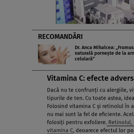
RECOMANDĂRI
Dr. Anca Mihalcea: „Frumu
naturală porneşte de la a
celulară”
Vitamina C: efecte adver
Dacă nu te confrunţi cu alergiile, 
tipurile de ten. Cu toate astea, ide
Folosind vitamina C şi retinolul în a
nu mai sunt la fel de eficiente. Acel
folosiţi pentru exfoliere.
Retinolul, 
vitamina C
, deoarece efectul lor poa