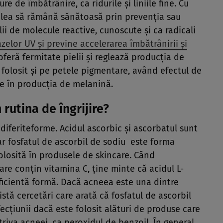
 de îmbătrânire, ca ridurile şi liniile fine. Cu
ielea să rămână sănătoasă prin prevenţia sau
lii de molecule reactive, cunoscute şi ca radicali
zelor UV şi previne accelerarea îmbătrânirii şi
eră fermitate pielii şi reglează producţia de
 folosit şi pe petele pigmentare, având efectul de
te în producţia de melanină.
rutina de îngrijire?
 diferiteforme. Acidul ascorbic şi ascorbatul sunt
ar fosfatul de ascorbil de sodiu este forma
 folosită în produsele de skincare. Când
are conţin vitamina C, ţine minte că acidul L-
eficientă formă. Dacă acneea este una dintre
stă cercetări care arată că fosfatul de ascorbil
fecţiunii dacă este folosit alături de produse care
riva acneei, ca peroxidul de benzoil. În general,