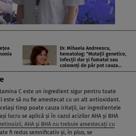
seţea
Dr. Mihaela Andreescu,
rmonia
hematolog: ”Mutaţii genetice,
infecţii dar şi fumatul sau
coloranţi de păr pot cauza…
se
vitamina C este un ingredient sigur pentru toate
al este să nu fie amestecat cu un alt antioxidant.
celaşi timp poate cauza iritaţii, iar ingredientele
aşi lucru se aplică şi în cazul acizilor AHA şi BHA
retinoizii, AHA şi BHA nu trebuie amestecaţi cu
te fi redus semnificativ şi, în plus, se