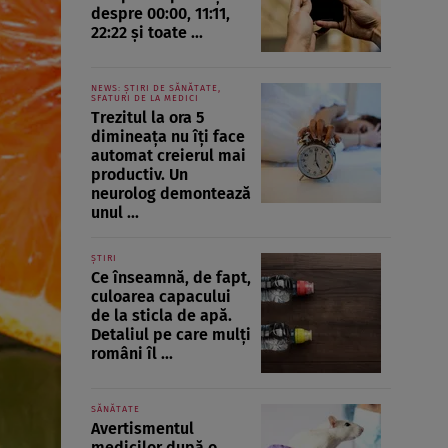
despre 00:00, 11:11,
22:22 și toate ...
NEWS: ȘTIRI DE SĂNĂTATE,
SFATURI DE LA MEDICI
Trezitul la ora 5
dimineața nu îți face
automat creierul mai
productiv. Un
neurolog demontează
unul ...
ȘTIRI
Ce înseamnă, de fapt,
culoarea capacului
de la sticla de apă.
Detaliul pe care mulți
români îl ...
SĂNĂTATE
Avertismentul
medicilor după o