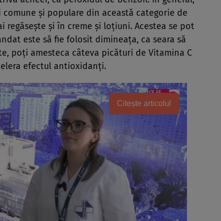
ai comune şi populare din această categorie de
 regăseşte şi în creme şi loţiuni. Acestea se pot
ndat este să fie folosit dimineaţa, ca seara să
arte, poţi amesteca câteva picături de Vitamina C
lera efectul antioxidanţi.
Citește articolul