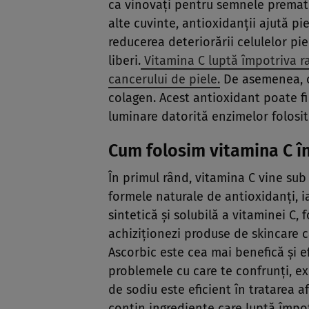
ca vinovaţi pentru semnele premature
alte cuvinte, antioxidanţii ajută p
reducerea deteriorării celulelor pie
liberi.
Vitamina C luptă împotriva ra
cancerului de piele.
De asemenea, of
colagen. Acest antioxidant poate fi
luminare datorită enzimelor folosi
Cum folosim vitamina C în 
În primul rând, vitamina C vine sub
formele naturale de antioxidanţi, i
sintetică şi solubilă a vitaminei C,
achiziţionezi produse de skincare c
Ascorbic este cea mai benefică şi 
problemele cu care te confrunţi, exi
de sodiu este eficient în tratarea a
conţin ingrediente care luptă împot