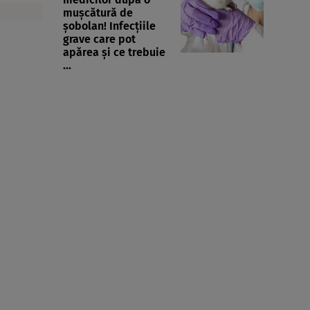
mușcătură de
șobolan! Infecțiile
grave care pot
apărea și ce trebuie
...