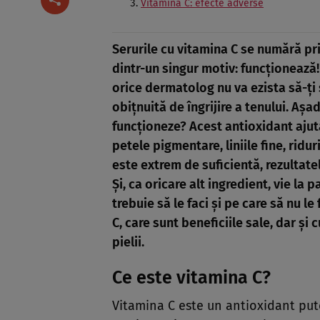
Vitamina C: efecte adverse
Serurile cu vitamina C se numără pri
dintr-un singur motiv: funcţionează! 
orice dermatolog nu va ezista să-ţi 
obiţnuită de îngrijire a tenului. Aşa
funcţioneze? Acest antioxidant aju
petele pigmentare, liniile fine, riduri
este extrem de suficientă, rezultate
Şi, ca oricare alt ingredient, vie la 
trebuie să le faci şi pe care să nu le
C, care sunt beneficiile sale, dar şi 
pielii.
Ce este vitamina C?
Vitamina C este un antioxidant puter