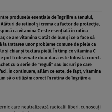
ntre produsele esenţiale de îngrijire a tenului,
Alături de retinol şi crema cu factor de protecţie,
spună că vitamina C este esenţială în rutina
dar, ce are vitamina C atât de bun şi ce o face să
tă la tratarea unor probleme comune de piele ca
le şi chiar şi textura pielii. În timp ce vitamina C
le pot fi observate doar dacă este folosită corect.
pachet cu o serie de ”reguli” sau lucruri pe care
 faci. În continuare, aflăm ce este, de fapt, vitamina
cum să o utilizăm corect în rutina de îngrijire a
nic care neutralizează radicalii liberi, cunoscuţi