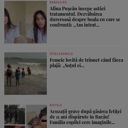
KANALD.RO
Alina Pușcău începe astăzi
tratamentul. Dezvăluirea
dureroasă despre boala cu care se
confruntă: „Am intrat...
STIRILEKANALD
Femeie lovită de trăsnet când făcea
plajă: „Soțul ei...
KFETELE
Acuzații grave după găsirea fetiței
de 11 ani dispărute în Bacău!
Familia copilei cere imaginile...