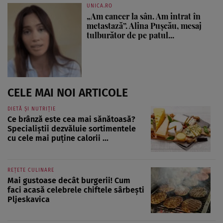
UNICA.RO
„Am cancer la sân. Am intrat în
metastază”. Alina Pușcău, mesaj
tulburător de pe patul...
CELE MAI NOI ARTICOLE
DIETĂ ȘI NUTRIȚIE
Ce brânză este cea mai sănătoasă?
Specialiștii dezvăluie sortimentele
cu cele mai puține calorii ...
REȚETE CULINARE
Mai gustoase decât burgerii! Cum
faci acasă celebrele chiftele sârbești
Pljeskavica