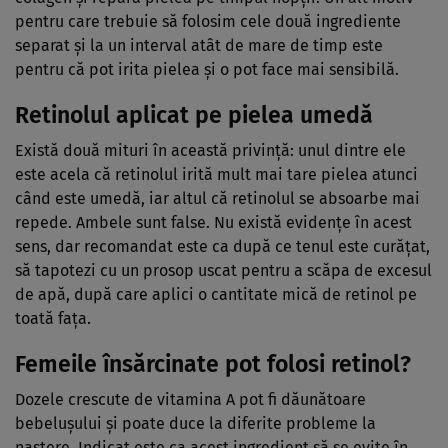
pentru care trebuie să folosim cele două ingrediente
separat şi la un interval atât de mare de timp este
pentru că pot irita pielea şi o pot face mai sensibilă.
Retinolul aplicat pe pielea umedă
Există două mituri în această privinţă: unul dintre ele
este acela că retinolul irită mult mai tare pielea atunci
când este umedă, iar altul că retinolul se absoarbe mai
repede. Ambele sunt false. Nu există evidenţe în acest
sens, dar recomandat este ca după ce tenul este curăţat,
să tapotezi cu un prosop uscat pentru a scăpa de excesul
de apă, după care aplici o cantitate mică de retinol pe
toată faţa.
Femeile însărcinate pot folosi retinol?
Dozele crescute de vitamina A pot fi dăunătoare
bebeluşului şi poate duce la diferite probleme la
naştere. Indicat este ca acest ingredient să se evite în