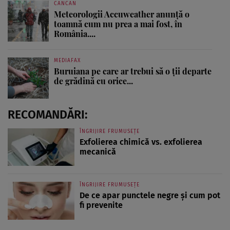
CANCAN
Meteorologii Accuweather anunță o
toamnă cum nu prea a mai fost, în
România....
MEDIAFAX
Buruiana pe care ar trebui să o ții departe
de grădină cu orice...
RECOMANDĂRI:
ÎNGRIJIRE FRUMUSEȚE
Exfolierea chimică vs. exfolierea
mecanică
ÎNGRIJIRE FRUMUSEȚE
De ce apar punctele negre și cum pot
fi prevenite