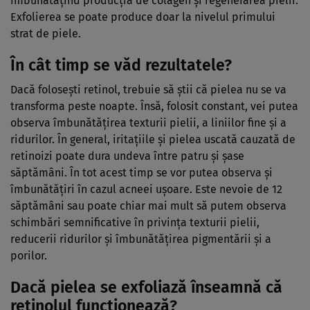
îmbunătăţind producţia de colagen şi regenerarea pielii.
Exfolierea se poate produce doar la nivelul primului
strat de piele.
În cât timp se văd rezultatele?
Dacă foloseşti retinol, trebuie să ştii că pielea nu se va
transforma peste noapte. Însă, folosit constant, vei putea
observa îmbunătăţirea texturii pielii, a liniilor fine şi a
ridurilor. În general, iritaţiile şi pielea uscată cauzată de
retinoizi poate dura undeva între patru şi şase
săptămâni. În tot acest timp se vor putea observa şi
îmbunătăţiri în cazul acneei uşoare. Este nevoie de 12
săptămâni sau poate chiar mai mult să putem observa
schimbări semnificative în privinţa texturii pielii,
reducerii ridurilor şi îmbunătăţirea pigmentării şi a
porilor.
Dacă pielea se exfoliază înseamnă că
retinolul funcţionează?