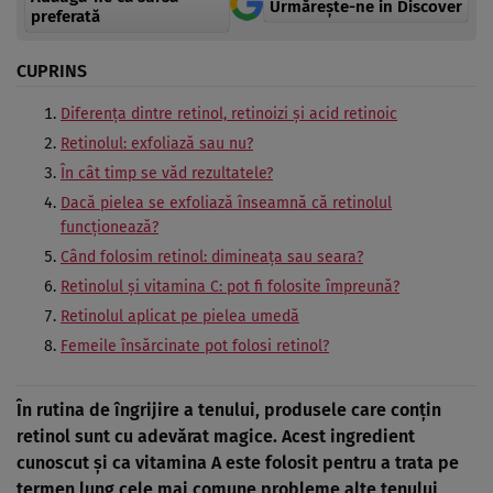
Urmărește-ne in Discover
preferată
CUPRINS
Diferenţa dintre retinol, retinoizi şi acid retinoic
Retinolul: exfoliază sau nu?
În cât timp se văd rezultatele?
Dacă pielea se exfoliază înseamnă că retinolul
funcţionează?
Când folosim retinol: dimineaţa sau seara?
Retinolul şi vitamina C: pot fi folosite împreună?
Retinolul aplicat pe pielea umedă
Femeile însărcinate pot folosi retinol?
În rutina de îngrijire a tenului, produsele care conţin
retinol sunt cu adevărat magice. Acest ingredient
cunoscut şi ca vitamina A este folosit pentru a trata pe
termen lung cele mai comune probleme alte tenului