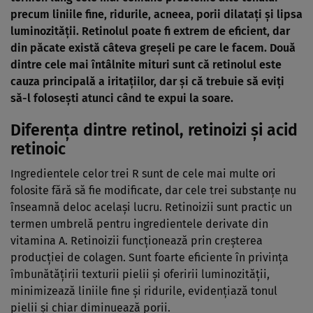
precum liniile fine, ridurile, acneea, porii dilataţi şi lipsa
luminozităţii. Retinolul poate fi extrem de eficient, dar
din păcate există câteva greşeli pe care le facem. Două
dintre cele mai întâlnite mituri sunt că retinolul este
cauza principală a iritaţiilor, dar şi că trebuie să eviţi
să-l foloseşti atunci când te expui la soare.
Diferenţa dintre retinol, retinoizi şi acid
retinoic
Ingredientele celor trei R sunt de cele mai multe ori
folosite fără să fie modificate, dar cele trei substanţe nu
înseamnă deloc acelaşi lucru. Retinoizii sunt practic un
termen umbrelă pentru ingredientele derivate din
vitamina A. Retinoizii funcţionează prin creşterea
producţiei de colagen. Sunt foarte eficiente în privinţa
îmbunătăţirii texturii pielii şi oferirii luminozităţii,
minimizează liniile fine şi ridurile, evidenţiază tonul
pielii şi chiar diminuează porii.