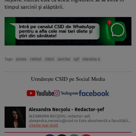
timpul sarcinii şi alăptării.
Tags:
acnee
retinol
riduri
sarcina
spf
vitamina a
Urmărește CSID pe Social Media
Alexandra Necșoiu - Redactor-șef
ALEXANDRA NECŞOIU, redactor-șef,
alexandra.necsoiu@csid.ro
Este absolventă a Facultăţii
de Jurnalism şi Ştiinţele Comunicării şi deţine o diplomă
citește mai mult
de master în Producţie Multimedia şi Audio-Video.
Iubeşte să scrie şi nu se vede făcând altceva, acesta fiind