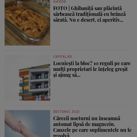
G4FOOD
FOTO | Ghibaniță sau plăcintă
sârbească tradițională cu brânză
sărată. Nu e desert, ci aperitiv...
CAPITAL.RO
Locuiești la bloc? 10 reguli pe care
mulți proprietari le înțeleg greșit
și ajung să...
DOCTORUL ZILEI
Cârceii nocturni nu înseamnă
automat lipsă de magneziu.
Cauzele pe care suplimentele nu le
rezolvă