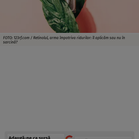
FOTO: 123rf.com / Retinolul, arma împotriva ridurilor: îl aplicăm sau nu în
sarcină?
Adaugă-ne ca sursă