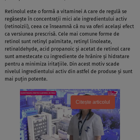
Retinolul este o formă a vitaminei A care de regulă se
regăseşte în concentraţii mici ale ingredientului activ
(retinoizii), ceea ce înseamnă că nu va oferi acelaşi efect
ca versiunea prescrisă. Cele mai comune forme de
retinol sunt retinyl palmitate, retinyl linoleate,
retinaldehyde, acid propanoic şi acetat de retinol care
sunt amestecate cu ingrediente de hrănire şi hidratare
pentru a minimiza iritaţiile. Din acest motiv scade
nivelul ingredientului activ din astfel de produse şi sunt
mai puţin potente.
Citește articolul