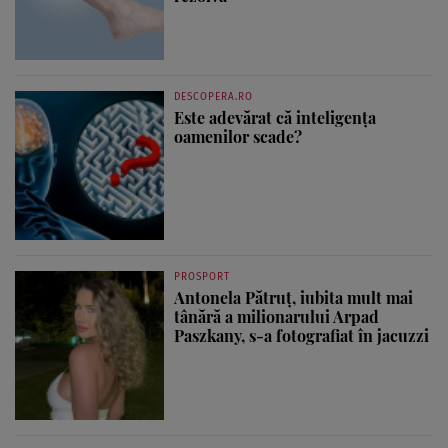
DESCOPERA.RO
Este adevărat că inteligența
oamenilor scade?
PROSPORT
Antonela Pătruț, iubita mult mai
tânără a milionarului Arpad
Paszkany, s-a fotografiat în jacuzzi