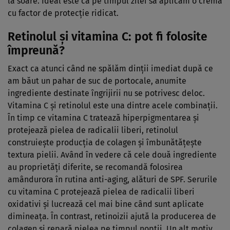
la soare. Ideal este ca pe timpul zilei să aplicăm o cremă
cu factor de protecţie ridicat.
Retinolul şi vitamina C: pot fi folosite
împreună?
Exact ca atunci când ne spălăm dinţii imediat după ce
am băut un pahar de suc de portocale, anumite
ingrediente destinate îngrijirii nu se potrivesc deloc.
Vitamina C şi retinolul este una dintre acele combinaţii.
În timp ce vitamina C tratează hiperpigmentarea şi
protejează pielea de radicalii liberi, retinolul
construieşte producţia de colagen şi îmbunătăţeşte
textura pielii. Având în vedere că cele două ingrediente
au proprietăţi diferite, se recomandă folosirea
amândurora în rutina anti-aging, alături de SPF. Serurile
cu vitamina C protejează pielea de radicalii liberi
oxidativi şi lucrează cel mai bine când sunt aplicate
dimineaţa. În contrast, retinoizii ajută la producerea de
colagen şi repară pielea pe timpul nopţii. Un alt motiv