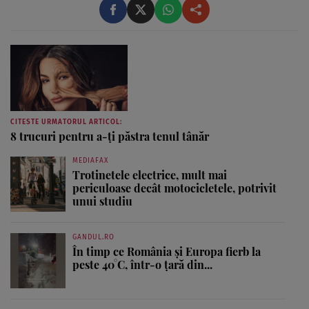
visul ei încă de pe ...
CITESTE URMATORUL ARTICOL:
8 trucuri pentru a-ţi păstra tenul tânăr
MEDIAFAX
Trotinetele electrice, mult mai
periculoase decât motocicletele, potrivit
unui studiu
GANDUL.RO
În timp ce România și Europa fierb la
peste 40°C, într-o țară din...