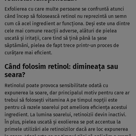
Exfolierea cu care multe persoane se confruntă atunci
când încep să folosească retinol nu reprezintă un semn
cum că acel ingredient ar funcţiona. Deşi este una dintre
cele mai comune reacţii adverse, alături de pielea
uscată şi iritaţii, care tind să ţină până la şase
săptămâni, pielea de fapt trece printr-un proces de
curăţare mai eficient.
Când folosim retinol: dimineaţa sau
seara?
Retinolul poate provoca sensibilitate odată cu
expunerea la soare, dar principalul motiv pentru care ar
trebui să foloseşti vitamina A pe timpul nopţii este
pentru că razele soarelui pot ameliora eficienţa acestui
ingredient. La lumina soarelui, retinoizii devin inactivi.
În plus, pielea uscată şi exolierea se pot accentua la
primele utilizări ale retinoizilor dacă are loc expunerea