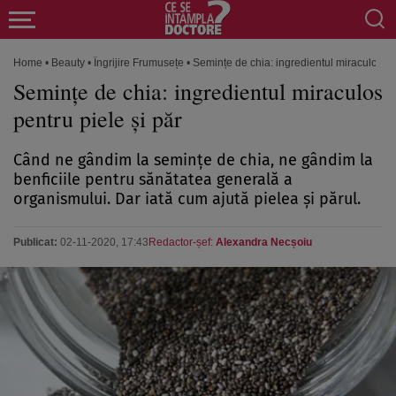
Home
•
Beauty
•
Îngrijire Frumusețe
•
Semințe de chia: ingredientul miraculos pe
Semințe de chia: ingredientul miraculos
pentru piele și păr
Când ne gândim la semințe de chia, ne gândim la
benficiile pentru sănătatea generală a
organismului. Dar iată cum ajută pielea și părul.
Publicat:
02-11-2020, 17:43
Redactor-șef:
Alexandra Necșoiu