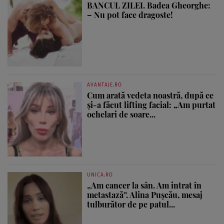
BANCUL ZILEI. Badea Gheorghe:
– Nu pot face dragoste!
AVANTAJE.RO
Cum arată vedeta noastră, după ce
și-a făcut lifting facial: „Am purtat
ochelari de soare...
UNICA.RO
„Am cancer la sân. Am intrat în
metastază”. Alina Pușcău, mesaj
tulburător de pe patul...