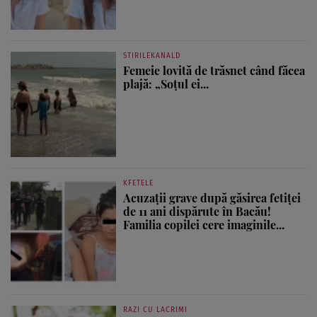
STIRILEKANALD
Femeie lovită de trăsnet când făcea
plajă: „Soțul ei...
KFETELE
Acuzații grave după găsirea fetiței
de 11 ani dispărute în Bacău!
Familia copilei cere imaginile...
RAZI CU LACRIMI