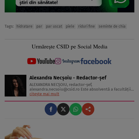
Tags:
hidratare
par
par uscat
piele
riduri fine
seminte de chia
Urmărește CSID pe Social Media
Alexandra Necșoiu - Redactor-șef
ALEXANDRA NECŞOIU, redactor-șef,
alexandra.necsoiu@csid.ro
Este absolventă a Facultăţii
de Jurnalism şi Ştiinţele Comunicării şi deţine o diplomă
citește mai mult
de master în Producţie Multimedia şi Audio-Video.
Iubeşte să scrie şi nu se vede făcând altceva, acesta fiind
visul ei încă de pe ...