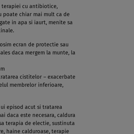
 terapiei cu antibiotice,
au poate chiar mai mult ca de
ate in apa si iaurt, menite sa
tinale.
folosim ecran de protectie sau
i ales daca mergem la munte, la
im
ratarea cistitelor – exacerbate
velul membrelor inferioare,
nui episod acut si tratarea
mai daca este necesara, caldura
a terapia de electie, sustinuta
re, haine calduroase, terapie