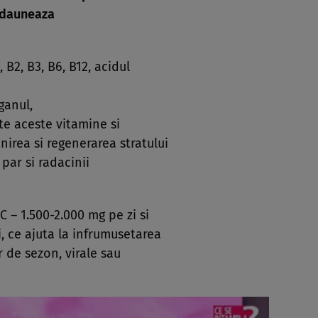
e dauneaza
 B2, B3, B6, B12, acidul
ganul,
oate aceste vitamine si
nirea si regenerarea stratului
e par si radacinii
 – 1.500-2.000 mg pe zi si
i, ce ajuta la infrumusetarea
or de sezon, virale sau