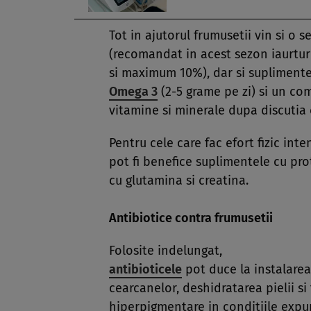
Tot in ajutorul frumusetii vin si o s
(recomandat in acest sezon iaurturi
si maximum 10%), dar si suplimente 
Omega 3
(2-5 grame pe zi) si un co
vitamine si minerale dupa discutia 
Pentru cele care fac efort fizic int
pot fi benefice suplimentele cu prot
cu glutamina si creatina.
Antibiotice contra frumusetii
Folosite indelungat,
antibioticele
pot duce la instalarea
cearcanelor, deshidratarea pielii si
hiperpigmentare in conditiile expun