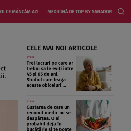
OI CE MÂNCĂM AZI
MEDICINĂ DE TOP BY SANADOR
CELE MAI NOI ARTICOLE
ȘTIRI
Trei lucruri pe care ar
ect
trebui să le eviți între
45 și 65 de ani.
ii.
Studiul care leagă
aceste obiceiuri ...
ȘTIRI
Gustarea de care un
renumit medic nu se
despărțea. O ai
probabil deja în
bucătărie și te poate