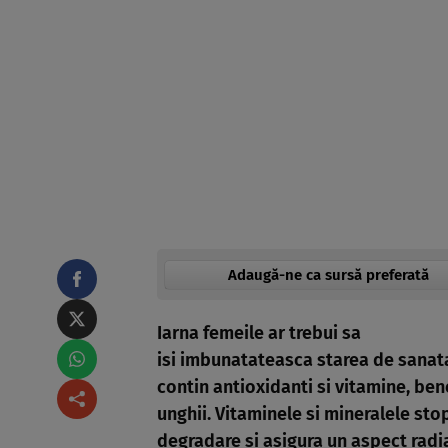
Adaugă-ne ca sursă preferată
Iarna femeile ar trebui sa
isi imbunatateasca starea de sanat
contin antioxidanti si vitamine, bene
unghii. Vitaminele si mineralele st
degradare si asigura un aspect radia