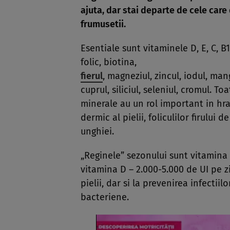
ajuta, dar stai departe de cele car
frumusetii.
Esentiale sunt vitaminele D, E, C, B1,
folic, biotina,
fierul
, magneziul, zincul, iodul, man
cuprul, siliciul, seleniul, cromul. T
minerale au un rol important in hra
dermic al pielii, foliculilor firului d
unghiei.
„Reginele” sezonului sunt vitamina C
vitamina D – 2.000-5.000 de UI pe z
pielii, dar si la prevenirea infectiil
bacteriene.