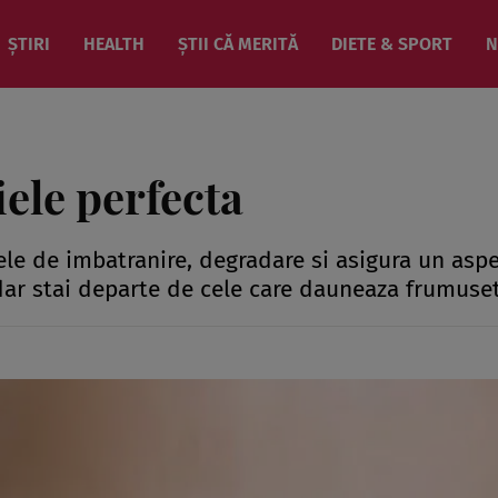
ȘTIRI
HEALTH
ȘTII CĂ MERITĂ
DIETE & SPORT
N
iele perfecta
ele de imbatranire, degradare si asigura un asp
, dar stai departe de cele care dauneaza frumuset