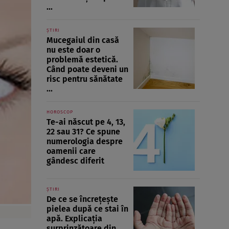
...
ȘTIRI
Mucegaiul din casă
nu este doar o
problemă estetică.
Când poate deveni un
risc pentru sănătate
...
HOROSCOP
Te-ai născut pe 4, 13,
22 sau 31? Ce spune
numerologia despre
oamenii care
gândesc diferit
ȘTIRI
De ce se încrețește
pielea după ce stai în
apă. Explicația
surprinzătoare din