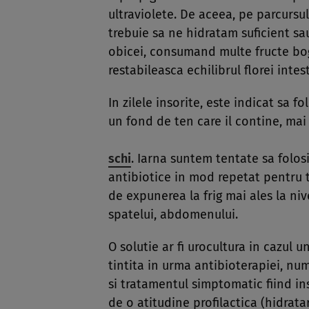
ultraviolete. De aceea, pe parcursul
trebuie sa ne hidratam suficient s
obicei, consumand multe fructe bog
restabileasca echilibrul florei intes
In zilele insorite, este indicat sa 
un fond de ten care il contine, ma
schi
. Iarna suntem tentate sa folos
antibiotice in mod repetat pentru t
de expunerea la frig mai ales la ni
spatelui, abdomenului.
O solutie ar fi urocultura in cazul u
tintita in urma antibioterapiei, nu
si tratamentul simptomatic fiind ins
de o atitudine profilactica (hidrata