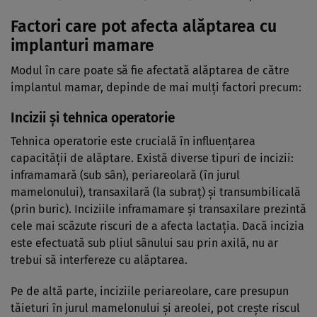
Factori care pot afecta alăptarea cu
implanturi mamare
Modul în care poate să fie afectată alăptarea de către
implantul mamar, depinde de mai mulți factori precum:
Incizii și tehnica operatorie
Tehnica operatorie este crucială în influențarea
capacității de alăptare. Există diverse tipuri de incizii:
inframamară (sub sân), periareolară (în jurul
mamelonului), transaxilară (la subraț) și transumbilicală
(prin buric). Inciziile inframamare și transaxilare prezintă
cele mai scăzute riscuri de a afecta lactația. Dacă incizia
este efectuată sub pliul sânului sau prin axilă, nu ar
trebui să interfereze cu alăptarea.
Pe de altă parte, inciziile periareolare, care presupun
tăieturi în jurul mamelonului și areolei, pot crește riscul