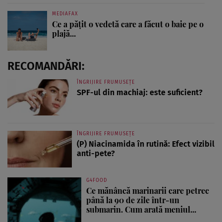
MEDIAFAX
Ce a pățit o vedetă care a făcut o baie pe o
plajă...
RECOMANDĂRI:
ÎNGRIJIRE FRUMUSEȚE
SPF-ul din machiaj: este suficient?
ÎNGRIJIRE FRUMUSEȚE
(P) Niacinamida în rutină: Efect vizibil
anti-pete?
G4FOOD
Ce mănâncă marinarii care petrec
până la 90 de zile într-un
submarin. Cum arată meniul...