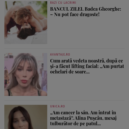
RAZI CU LACRIMI
BANCUL ZILEI. Badea Gheorghe:
– Nu pot face dragoste!
AVANTAJE.RO
Cum arată vedeta noastră, după ce
și-a făcut lifting facial: „Am purtat
ochelari de soare...
UNICA.RO
„Am cancer la sân. Am intrat în
metastază”. Alina Pușcău, mesaj
tulburător de pe patul...