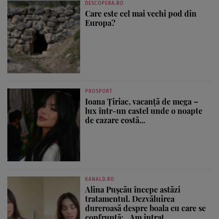
DESCOPERA.RO
Care este cel mai vechi pod din
Europa?
PROSPORT
Ioana Țiriac, vacanță de mega –
lux într-un castel unde o noapte
de cazare costă...
KANALD.RO
Alina Pușcău începe astăzi
tratamentul. Dezvăluirea
dureroasă despre boala cu care se
confruntă: „Am intrat...