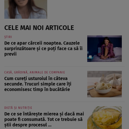
CELE MAI NOI ARTICOLE
ȘTIRI
De ce apar cârceii noaptea. Cauzele
surprinzătoare și ce poți face ca să îi
previi
CASĂ, GRĂDINĂ, ANIMALE DE COMPANIE
Cum cureți usturoiul în câteva
secunde. Trucuri simple care îți
economisesc timp în bucătărie
DIETĂ ȘI NUTRIȚIE
De ce se întărește mierea și dacă mai
poate fi consumată. Tot ce trebuie să
știi despre procesul ...