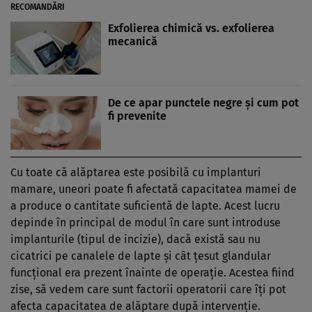
RECOMANDĂRI
Exfolierea chimică vs. exfolierea
mecanică
De ce apar punctele negre și cum pot
fi prevenite
Cu toate că alăptarea este posibilă cu implanturi
mamare, uneori poate fi afectată capacitatea mamei de
a produce o cantitate suficientă de lapte. Acest lucru
depinde în principal de modul în care sunt introduse
implanturile (tipul de incizie), dacă există sau nu
cicatrici pe canalele de lapte și cât țesut glandular
funcțional era prezent înainte de operație. Acestea fiind
zise, să vedem care sunt factorii operatorii care îți pot
afecta capacitatea de alăptare după intervenție.