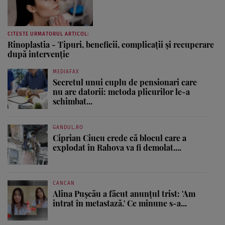
CITESTE URMATORUL ARTICOL:
Rinoplastia - Tipuri, beneficii, complicații și recuperare
după intervenție
MEDIAFAX
Secretul unui cuplu de pensionari care
nu are datorii: metoda plicurilor le-a
schimbat...
GANDUL.RO
Ciprian Ciucu crede că blocul care a
explodat în Rahova va fi demolat....
CANCAN
Alina Pușcău a făcut anunțul trist: 'Am
intrat în metastază.' Ce minune s-a...