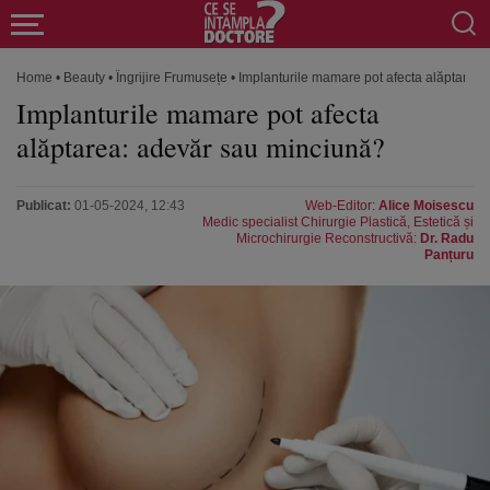
Home
•
Beauty
•
Îngrijire Frumusețe
•
Implanturile mamare pot afecta alăptarea
Implanturile mamare pot afecta
alăptarea: adevăr sau minciună?
Publicat:
01-05-2024, 12:43
Web-Editor:
Alice Moisescu
Medic specialist Chirurgie Plastică, Estetică și
Microchirurgie Reconstructivă:
Dr. Radu
Panțuru