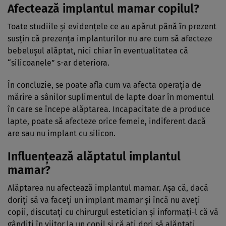
Afectează implantul mamar copilul?
Toate studiile și evidențele ce au apărut până în prezent
susțin că prezența implanturilor nu are cum să afecteze
bebelușul alăptat, nici chiar în eventualitatea că
“silicoanele” s-ar deteriora.
În concluzie, se poate afla cum va afecta operația de
mărire a sânilor suplimentul de lapte doar în momentul
în care se începe alăptarea. Incapacitate de a produce
lapte, poate să afecteze orice femeie, indiferent dacă
are sau nu implant cu silicon.
Influențează alăptatul implantul
mamar?
Alăptarea nu afectează implantul mamar. Așa că, dacă
doriți să va faceți un implant mamar și încă nu aveți
copii, discutați cu chirurgul estetician și informați-l că vă
gândiți în viitor la un copil și că ați dori să alăptați,