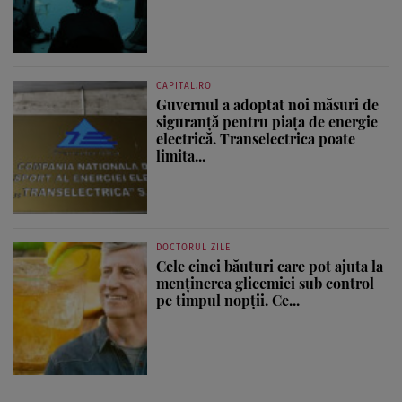
CAPITAL.RO
Guvernul a adoptat noi măsuri de
siguranță pentru piața de energie
electrică. Transelectrica poate
limita...
DOCTORUL ZILEI
Cele cinci băuturi care pot ajuta la
menținerea glicemiei sub control
pe timpul nopții. Ce...