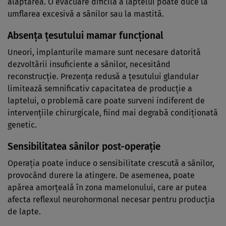
alăptarea. O evacuare dificilă a laptelui poate duce la
umflarea excesivă a sânilor sau la mastită.
Absența țesutului mamar funcțional
Uneori, implanturile mamare sunt necesare datorită
dezvoltării insuficiente a sânilor, necesitând
reconstrucție. Prezența redusă a țesutului glandular
limitează semnificativ capacitatea de producție a
laptelui, o problemă care poate surveni indiferent de
intervențiile chirurgicale, fiind mai degrabă condiționată
genetic.
Sensibilitatea sânilor post-operație
Operația poate induce o sensibilitate crescută a sânilor,
provocând durere la atingere. De asemenea, poate
apărea amorțeală în zona mamelonului, care ar putea
afecta reflexul neurohormonal necesar pentru producția
de lapte.