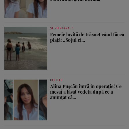
STIRILEKANALD
Femeie lovită de trăsnet când făcea
plajă: „Soțul ei...
KFETELE
Alina Pușcău intră în operație! Ce
mesaj a lăsat vedeta după ce a
anunțat că...