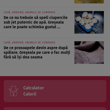
CASĂ, GRĂDINĂ, ANIMALE DE COMPANIE
De ce nu trebuie să speli ciupercile
sub jet puternic de apă. Greșeala
care le poate schimba gustul ...
CASĂ, GRĂDINĂ, ANIMALE DE COMPANIE
De ce prosoapele devin aspre după
spălare. Greșeala pe care o fac mulți
fără să își dea seama
Calculator
Calorii