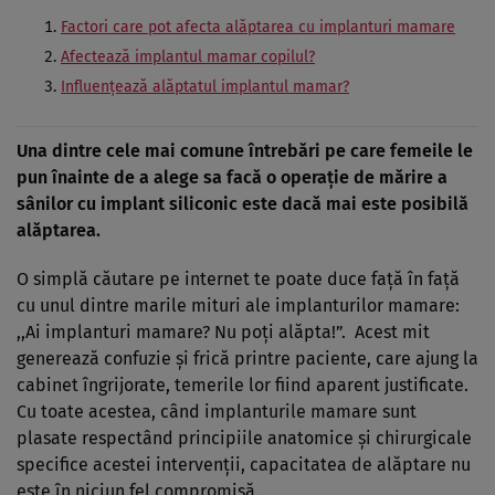
Factori care pot afecta alăptarea cu implanturi mamare
Afectează implantul mamar copilul?
Influențează alăptatul implantul mamar?
Una dintre cele mai comune întrebări pe care femeile le
pun înainte de a alege sa facă o operație de mărire a
sânilor cu implant siliconic este dacă mai este posibilă
alăptarea.
O simplă căutare pe internet te poate duce față în față
cu unul dintre marile mituri ale implanturilor mamare:
,,Ai implanturi mamare? Nu poți alăpta!”. Acest mit
generează confuzie și frică printre paciente, care ajung la
cabinet îngrijorate, temerile lor fiind aparent justificate.
Cu toate acestea, când implanturile mamare sunt
plasate respectând principiile anatomice și chirurgicale
specifice acestei intervenții, capacitatea de alăptare nu
este în niciun fel compromisă.