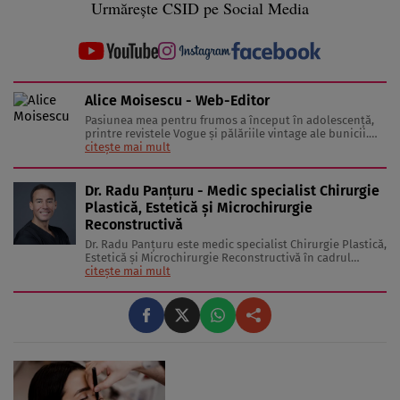
Urmărește CSID pe Social Media
Alice Moisescu - Web-Editor
Pasiunea mea pentru frumos a început în adolescență,
printre revistele Vogue și pălăriile vintage ale bunicii.
Astăzi, am transformat acea fascinație într-o misiune:
citește mai mult
aceea de a te ajuta să-ți găsești propriul stil și să trăiești
frumos. Pentru a înțelege secretele din spatele hainelor,
...
Dr. Radu Panțuru - Medic specialist Chirurgie
Plastică, Estetică și Microchirurgie
Reconstructivă
Dr. Radu Panțuru este medic specialist Chirurgie Plastică,
Estetică și Microchirurgie Reconstructivă în cadrul
clinicii cu același nume. Membru ACPR( Asociației
citește mai mult
Chirurgilor Plasticieni din România) SRCE (Societatea
Română de Chirurgie Estetică) GMC (General Medical
Council UK) ...