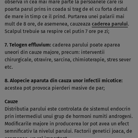
observa in cea mai mare parte la persoanele care isi
poarta parul prins in coada si trag de el cu forta destul
de mare in timp ce il prind. Purtarea unei palarii mai
mult de 8 ore, de asemenea, cauzeaza
caderea parului
.
Scalpul trebuie sa respire cel putin 7 ore pe zi;
7.
Telogen effluvium:
caderea parului poate aparea
uneori din cauze majore, precum: interventii
chirurgicale, otravire, sarcina, chimioterapie, stres sever
etc.
8.
Alopecie aparuta din cauza unor infectii micotice:
acestea pot provoca pierderi masive de par;
Cauze
Distributia parului este controlata de sistemul endocrin
prin intermediul unui grup de hormoni numiti androgeni.
Modificarile majore in producerea lor pot avea un efect
semnificativ la nivelul parului. Factorii genetici joaca, de