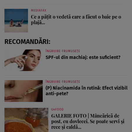
MEDIAFAX
Ce a pățit o vedetă care a făcut o baie pe o
plajă...
RECOMANDĂRI:
ÎNGRIJIRE FRUMUSEȚE
SPF-ul din machiaj: este suficient?
ÎNGRIJIRE FRUMUSEȚE
(P) Niacinamida în rutină: Efect vizibil
anti-pete?
G4FOOD
GALERIE FOTO | Mâncărică de
post, cu dovlecei. Se poate servi și
rece și caldă...