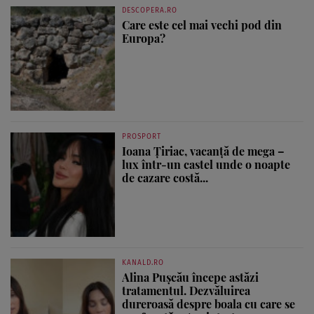
DESCOPERA.RO
Care este cel mai vechi pod din
Europa?
PROSPORT
Ioana Țiriac, vacanță de mega –
lux într-un castel unde o noapte
de cazare costă...
KANALD.RO
Alina Pușcău începe astăzi
tratamentul. Dezvăluirea
dureroasă despre boala cu care se