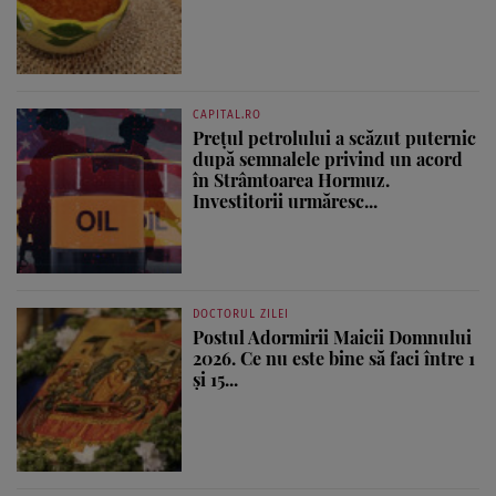
CAPITAL.RO
Prețul petrolului a scăzut puternic
după semnalele privind un acord
în Strâmtoarea Hormuz.
Investitorii urmăresc...
DOCTORUL ZILEI
Postul Adormirii Maicii Domnului
2026. Ce nu este bine să faci între 1
și 15...