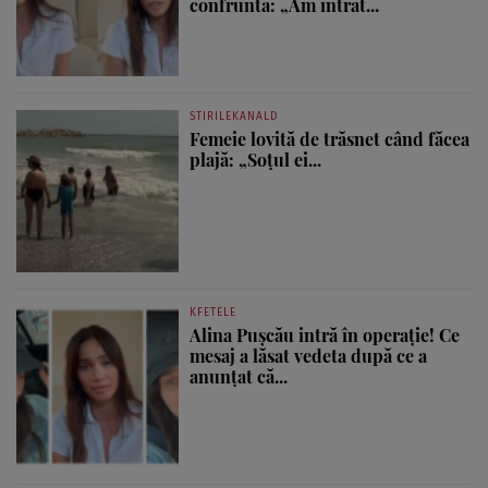
confruntă: „Am intrat...
STIRILEKANALD
Femeie lovită de trăsnet când făcea
plajă: „Soțul ei...
KFETELE
Alina Pușcău intră în operație! Ce
mesaj a lăsat vedeta după ce a
anunțat că...