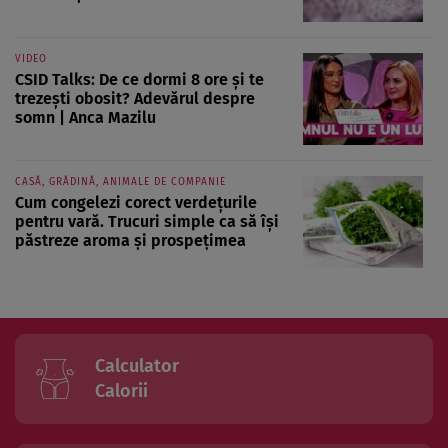
VIDEO
CSID Talks: De ce dormi 8 ore și te
trezești obosit? Adevărul despre
somn | Anca Mazilu
CASĂ, GRĂDINĂ, ANIMALE DE COMPANIE
Cum congelezi corect verdețurile
pentru vară. Trucuri simple ca să își
păstreze aroma și prospețimea
Calculator
Calorii