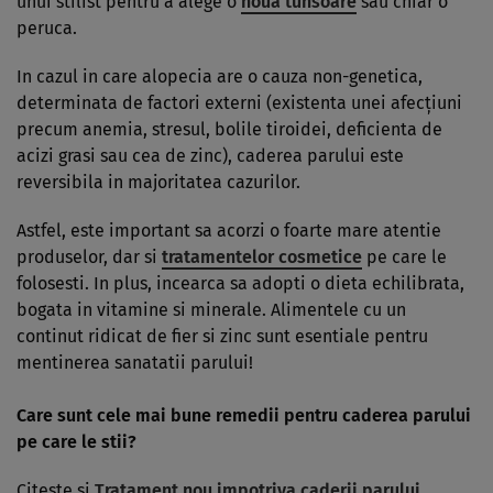
unui stilist pentru a alege o
noua tunsoare
sau chiar o
peruca.
In cazul in care alopecia are o cauza non-genetica,
determinata de factori externi (existenta unei afecţiuni
precum anemia, stresul, bolile tiroidei, deficienta de
acizi grasi sau cea de zinc), caderea parului este
reversibila in majoritatea cazurilor.
Astfel, este important sa acorzi o foarte mare atentie
produselor, dar si
tratamentelor cosmetice
pe care le
folosesti. In plus, incearca sa adopti o dieta echilibrata,
bogata in vitamine si minerale. Alimentele cu un
continut ridicat de fier si zinc sunt esentiale pentru
mentinerea sanatatii parului!
Care sunt cele mai bune remedii pentru caderea parului
pe care le stii?
Citeste si
Tratament nou impotriva caderii parului