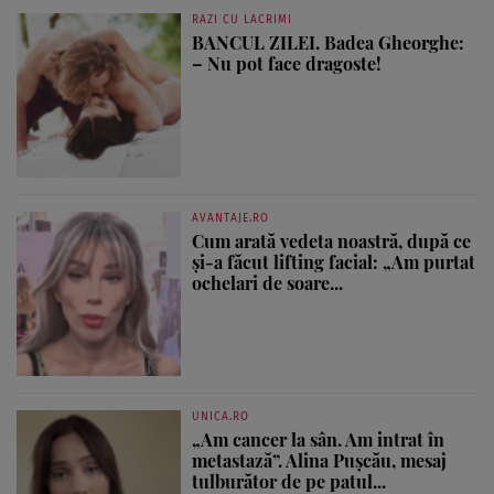
RAZI CU LACRIMI
BANCUL ZILEI. Badea Gheorghe:
– Nu pot face dragoste!
AVANTAJE.RO
Cum arată vedeta noastră, după ce
și-a făcut lifting facial: „Am purtat
ochelari de soare...
UNICA.RO
„Am cancer la sân. Am intrat în
metastază”. Alina Pușcău, mesaj
tulburător de pe patul...