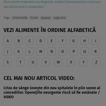
direct pentru tratament sau diagnostic medicul dumneavoastra curent sau
specialistii nostrii colaboratori.
Tags:
alimentatia
fructe
papaya
sugarului
VEZI ALIMENTE ÎN ORDINE ALFABETICĂ
A
B
C
D
E
F
G
H
I
J
K
L
M
N
O
P
Q
R
S
T
U
V
W
X
Y
Z
CEL MAI NOU ARTICOL VIDEO:
Criza de sânge lovește din nou spitalele în plin sezon al
concediilor. Operațiile neurgente riscă să fie amânate /
VIDEO