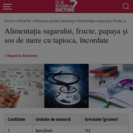
Home
•
Alimente
•
Mâncare pentru bebeluşi
•
Alimentaţia sugarului, fructe, papa
Alimentaţia sugarului, fructe, papaya şi
sos de mere cu tapioca, încordate
« Înapoi la Alimente
Cantitate
Unitate de masură
Greutate (grame)
1
borcănel
113