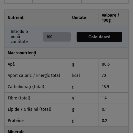
Valoare /
Nutrienți
Unitate
100
g
Introdu o
nouă
Calculează
cantitate
Macronutrienți
Apă
g
80.6
Aport caloric / Energic total
kcal
70
Carbohidraţi (total)
g
18.9
Fibre (total)
g
1.4
Lipide / Grăsimi (total)
g
0.1
Proteine
g
0.2
Minerale