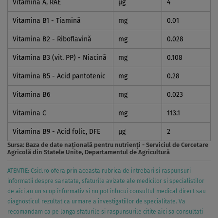
Vitamina A, RAE
µg
4
Vitamina B1 - Tiamină
mg
0.01
Vitamina B2 - Riboflavină
mg
0.028
Vitamina B3 (vit. PP) - Niacină
mg
0.108
Vitamina B5 - Acid pantotenic
mg
0.28
Vitamina B6
mg
0.023
Vitamina C
mg
113.1
Vitamina B9 - Acid folic, DFE
µg
2
Sursa:
Baza de date naţională pentru nutrienţi - Serviciul de Cercetare
Agricolă din Statele Unite, Departamentul de Agricultură
ATENTIE: Csid.ro ofera prin aceasta rubrica de intrebari si raspunsuri
informatii despre sanatate, sfaturile avizate ale medicilor si specialistilor
de aici au un scop informativ si nu pot inlocui consultul medical direct sau
diagnosticul rezultat ca urmare a investigatiilor de specialitate. Va
recomandam ca pe langa sfaturile si raspunsurile citite aici sa consultati