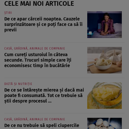
CELE MAI NOI ARTICOLE
ȘTIRI
De ce apar cârceii noaptea. Cauzele
surprinzătoare și ce poți face ca să îi
previi
CASĂ, GRĂDINĂ, ANIMALE DE COMPANIE
Cum cureți usturoiul în câteva
secunde. Trucuri simple care îți
economisesc timp în bucătărie
DIETĂ ȘI NUTRIȚIE
De ce se întărește mierea și dacă mai
poate fi consumată. Tot ce trebuie să
știi despre procesul ...
CASĂ, GRĂDINĂ, ANIMALE DE COMPANIE
De ce nu trebuie să speli ciupercile