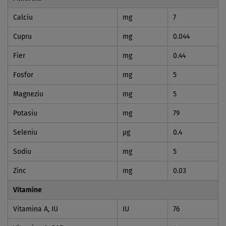
Calciu
mg
7
Cupru
mg
0.044
Fier
mg
0.44
Fosfor
mg
5
Magneziu
mg
5
Potasiu
mg
79
Seleniu
µg
0.4
Sodiu
mg
5
Zinc
mg
0.03
Vitamine
Vitamina A, IU
IU
76