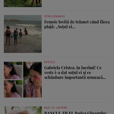
STIRILEKANALD
Femeie lovită de trăsnet când făcea
plajă: „Soțul ei...
KFETELE
Gabriela Cristea, în lacrimi! Ce
veste i-a dat soțul ei și ce
schimbare importantă urmează...
RAZI CU LACRIMI
BANCUL ZILEI. Badea Gheorghe: