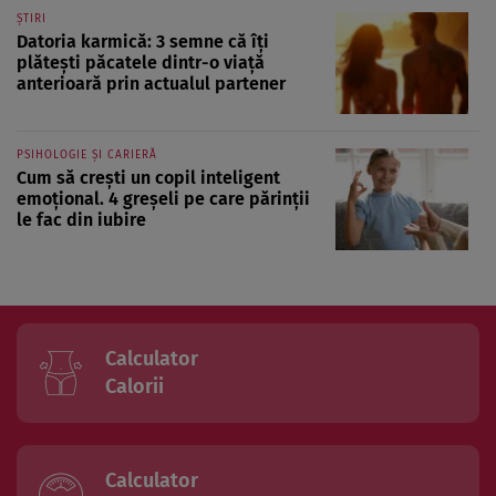
ȘTIRI
Datoria karmică: 3 semne că îți
plătești păcatele dintr-o viață
anterioară prin actualul partener
PSIHOLOGIE ȘI CARIERĂ
Cum să crești un copil inteligent
emoțional. 4 greșeli pe care părinții
le fac din iubire
Calculator
Calorii
Calculator