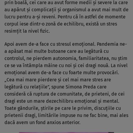
prin boală, cei care au avut forme medii și severe la care
au apărut și complicații și organismul a avut mai mult de
lucru pentru a-și reveni. Pentru că în astfel de momente
corpul iese dintr-o zonă de echilibru, există un stres
resimțit la nivel fizic.
Apoi avem de-a face cu stresul emoțional. Pandemia ne-
a apăsat mai multe butoane care au legătură cu
controlul, ne pierdem autonomia, familiaritatea, nu știm
ce se va întâmpla mâine cu noi și cei dragi nouă. La nivel
emoțional avem de-a face cu foarte multe provocări.
„Cea mai mare pierdere și cel mai mare stres are
legătură cu relațiile”, spune Simona Preda care
consideră că ruptura de comunitate, de prieteni, de cei
dragi este un mare dezechilibru emoțional și mental.
Toate gândurile, știrile pe care le privim, discuțiile cu
prietenii dragi, limitările impuse nu ne fac bine, mai ales
dacă avem un fond anxios anterior.