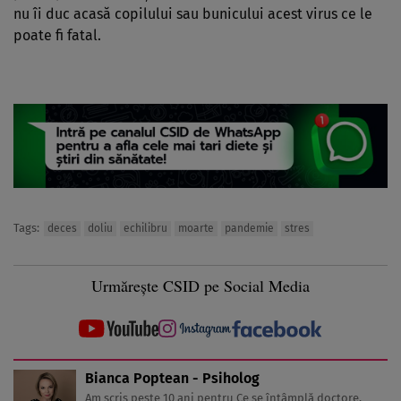
nu îi duc acasă copilului sau bunicului acest virus ce le
poate fi fatal.
Tags:
deces
doliu
echilibru
moarte
pandemie
stres
Urmărește CSID pe Social Media
Bianca Poptean - Psiholog
Am scris peste 10 ani pentru Ce se întâmplă doctore,