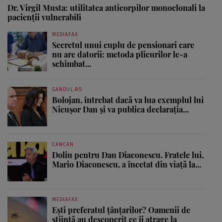
Dr. Virgil Musta: utilitatea anticorpilor monoclonali la
pacienții vulnerabili
MEDIAFAX
Secretul unui cuplu de pensionari care
nu are datorii: metoda plicurilor le-a
schimbat...
GANDUL.RO
Bolojan, întrebat dacă va lua exemplul lui
Nicușor Dan și va publica declarația...
CANCAN
Doliu pentru Dan Diaconescu. Fratele lui,
Mario Diaconescu, a încetat din viață la...
MEDIAFAX
Ești preferatul țânțarilor? Oamenii de
știință au descoperit ce îi atrage la