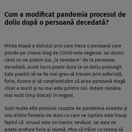
Cum a modificat pandemia procesul de
doliu după o persoană decedată?
Prima etapă a doliului prin care trece o persoană care
pierde pe cineva drag de COVID este negarea. Iar atunci
când nu ne putem lua „la revedere” de la persoana
decedată, acest lucru poate duce la un doliu prelungit.
Este posibil să ne fie mai greu să trecem prin suferință,
furie, durere și să conștientizăm că acea persoană dragă
chiar a murit și nu mai este printre noi. Putem rămâne
mai mult timp blocați în negare.
Sunt multe alte presiuni cauzate de pandemia aceasta și
una dintre formele de stres cu care ne luptăm este însuși
faptul că virusul este un inamic nevăzut. Iar asta ne
poate profuce furie și teamă. Plus că trăim cu teama să