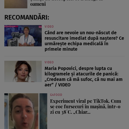
oameni
RECOMANDĂRI:
VIDEO
Când are nevoie un nou-născut de
resuscitare imediat după naștere? Ce
urmărește echipa medicală în
primele minute
VIDEO
Maria Popovici, despre lupta cu
kilogramele și atacurile de panică:
„Credeam că mă sufoc, că nu mai am
aer” / VIDEO
G4FOOD
Experiment viral pe TikTok. Cum
se coc fursecuri în mașină, într-o
zi cu 38°C. „Chiar...