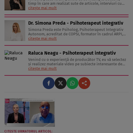
timp în care am realizat sute de articole, interviuri cu
medici și specialiști în diverse domenii, materiale video,
citește mai mult
conferințe și emisiuni live. Mai mult, sunt mamă a doi
băieți minunați care mi-au oferit ocazia să văd lumea
prin ...
Dr. Simona Preda - Psihoterapeut integrativ
Simona Preda este Psiholog, Psihoterapeut Integrativ
Autonom, acreditat de COPSI, formator în cadrul ARPI,
Certificat European și de către Colegiul Psihologilor.
citește mai mult
Pasiunea pe care a avut-o încă din liceu pentru
psihologie și-a urmat calea prin facultate, apoi s-a
șlefuit frumos cu formarea ...
Raluca Neagu - Psihoterapeut integrativ
Venind cu o experienţă de producător TV, eu vă selectez
şi realizez materiale video pe subiecte interesante de
sănătate şi lifestyle, în clipuri video marca “Stiai ca”.
citește mai mult
CITESTE URMATORUL ARTICOL: