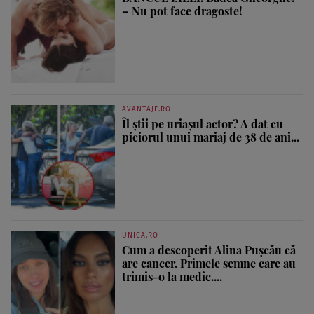
– Nu pot face dragoste!
AVANTAJE.RO
Îl știi pe uriașul actor? A dat cu
piciorul unui mariaj de 38 de ani...
UNICA.RO
Cum a descoperit Alina Pușcău că
are cancer. Primele semne care au
trimis-o la medic....