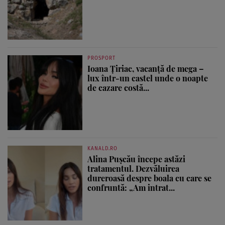
PROSPORT
Ioana Țiriac, vacanță de mega –
lux într-un castel unde o noapte
de cazare costă...
KANALD.RO
Alina Pușcău începe astăzi
tratamentul. Dezvăluirea
dureroasă despre boala cu care se
confruntă: „Am intrat...