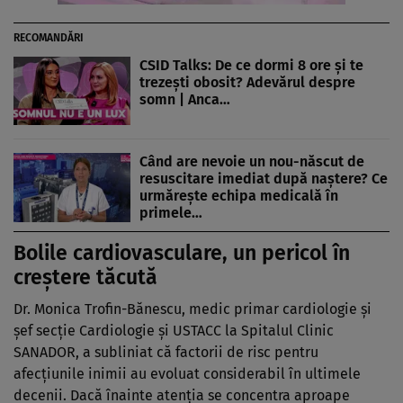
RECOMANDĂRI
CSID Talks: De ce dormi 8 ore și te
trezești obosit? Adevărul despre
somn | Anca…
Când are nevoie un nou-născut de
resuscitare imediat după naștere? Ce
urmărește echipa medicală în
primele…
Bolile cardiovasculare
,
un pericol
în
cre
ștere tăcută
Dr. Monica Trofin-Bănescu, medic primar cardiologie și
șef secție Cardiologie și USTACC la Spitalul Clinic
SANADOR, a subliniat că factorii de risc pentru
afecțiunile inimii au evoluat considerabil
în ultimele
decenii. Dac
ă
înainte aten
ția se concentra aproape