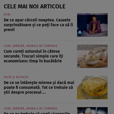
CELE MAI NOI ARTICOLE
ȘTIRI
De ce apar cârceii noaptea. Cauzele
surprinzătoare și ce poți face ca să îi
previi
CASĂ, GRĂDINĂ, ANIMALE DE COMPANIE
Cum cureți usturoiul în câteva
secunde. Trucuri simple care îți
economisesc timp în bucătărie
DIETĂ ȘI NUTRIȚIE
De ce se întărește mierea și dacă mai
poate fi consumată. Tot ce trebuie să
știi despre procesul ...
CASĂ, GRĂDINĂ, ANIMALE DE COMPANIE
De ce nu trebuie să speli ciupercile