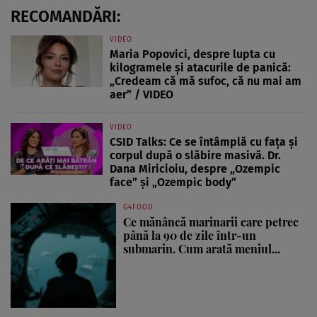
RECOMANDĂRI:
VIDEO
Maria Popovici, despre lupta cu
kilogramele și atacurile de panică:
„Credeam că mă sufoc, că nu mai am
aer” / VIDEO
VIDEO
CSID Talks: Ce se întâmplă cu fața și
corpul după o slăbire masivă. Dr.
Dana Miricioiu, despre „Ozempic
face” și „Ozempic body”
G4FOOD
Ce mănâncă marinarii care petrec
până la 90 de zile într-un
submarin. Cum arată meniul...