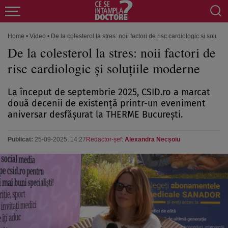
Home
•
Video
•
De la colesterol la stres: noii factori de risc cardiologic și soluți
De la colesterol la stres: noii factori de
risc cardiologic și soluțiile moderne
La început de septembrie 2025, CSID.ro a marcat
două decenii de existență printr-un eveniment
aniversar desfășurat la THERME București.
Publicat:
25-09-2025, 14:27
Redactor-șef:
Alexandra Necșoiu