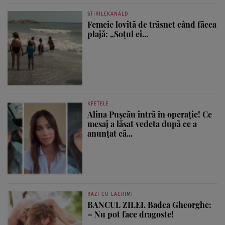
STIRILEKANALD
Femeie lovită de trăsnet când făcea
plajă: „Soțul ei...
KFETELE
Alina Pușcău intră în operație! Ce
mesaj a lăsat vedeta după ce a
anunțat că...
RAZI CU LACRIMI
BANCUL ZILEI. Badea Gheorghe:
– Nu pot face dragoste!