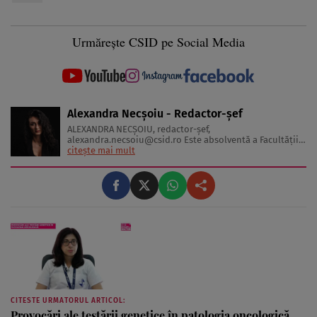
Urmărește CSID pe Social Media
Alexandra Necșoiu - Redactor-șef
ALEXANDRA NECŞOIU, redactor-șef,
alexandra.necsoiu@csid.ro
Este absolventă a Facultăţii
de Jurnalism şi Ştiinţele Comunicării şi deţine o diplomă
citește mai mult
de master în Producţie Multimedia şi Audio-Video.
Iubeşte să scrie şi nu se vede făcând altceva, acesta fiind
visul ei încă de pe ...
CITESTE URMATORUL ARTICOL:
Provocări ale testării genetice în patologia oncologică