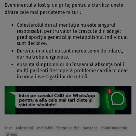
Evenimentul a fost și un prilej pentru a clarifica unele
dintre cele mai persistente mituri:
Colesterolul din alimentație nu este singurul
responsabil pentru valorile crescute din s
ânge
:
predispozi
ția genetică și metabolismul individual
sunt decisive.
Durerile
în piept nu sunt mereu semn de infarct,
dar nu trebuie ignorate.
Absen
ța simptomelor nu
înseamn
ă absența bolii:
mul
ți pacienți descoperă probleme cardiace doar
în urma investiga
țiilor de rutină.
Tags:
colesterol
csid talks
factori de risc
sanador
solutii moderne
strees