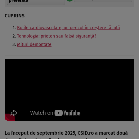
preferată
CUPRINS
Bolile cardiovasculare, un pericol în creștere tăcută
Tehnologia: prieten sau falsă siguranță?
Mituri demontate
La început de septembrie 2025, CSID.ro a marcat dou
ă