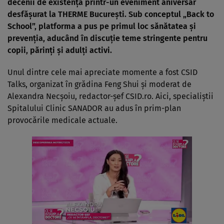
decenii de existență
printr
-un eveniment aniversar
desfășurat la THERME București. Sub conceptul
„Back to
School”, platforma a pus pe primul loc s
ănătatea și
prevenția, aduc
ând în discu
ție teme stringente pentru
copii, părinți și adulți activi.
Unul dintre cele mai apreciate momente a fost CSID
Talks, organizat
în gr
ădina Feng Shui și moderat de
Alexandra
Necșoiu
, redactor-șef CSID.ro. Aici, specialiștii
Spitalului Clinic SANADOR au adus
în prim-plan
provoc
ările medicale actuale.