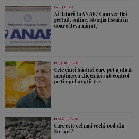
CAPITAL.RO
Ai datorii la ANAF? Cum verifici
gratuit, online, situația fiscală în
doar câteva minute
DOCTORUL ZILEI
Cele cinci băuturi care pot ajuta la
menținerea glicemiei sub control
pe timpul nopții. Ce...
DESCOPERA.RO
Care este cel mai vechi pod din
Europa?