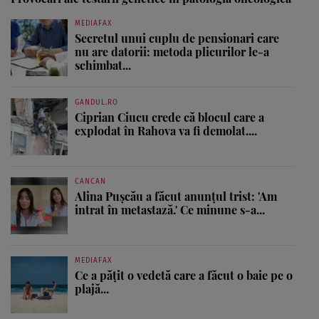
MEDIAFAX
Secretul unui cuplu de pensionari care
nu are datorii: metoda plicurilor le-a
schimbat...
GANDUL.RO
Ciprian Ciucu crede că blocul care a
explodat în Rahova va fi demolat....
CANCAN
Alina Pușcău a făcut anunțul trist: 'Am
intrat în metastază.' Ce minune s-a...
MEDIAFAX
Ce a pățit o vedetă care a făcut o baie pe o
plajă...