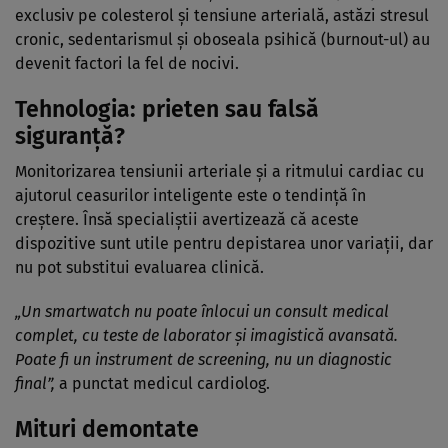
exclusiv pe colesterol și tensiune arterială, astăzi stresul
cronic, sedentarismul și oboseala psihică (burnout-
ul
) au
devenit factori la fel de nocivi.
Tehnologia
:
prieten sau fals
ă
siguranță?
Monitorizarea tensiunii arteriale și a ritmului cardiac cu
ajutorul ceasurilor inteligente este o tendință
în
cre
ștere.
Îns
ă specialiștii avertizează că aceste
dispozitive sunt utile pentru depistarea unor variații, dar
nu pot substitui evaluarea clinică.
„
Un smartwatch nu poate
înlocui un consult medical
complet, cu teste de laborator
și imagistică avansată.
Poate fi un instrument de screening, nu un diagnostic
final”,
a punctat medicul cardiolog.
Mituri demontate