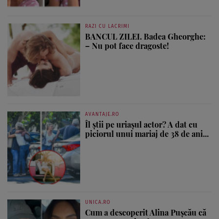
RAZI CU LACRIMI
BANCUL ZILEI. Badea Gheorghe:
– Nu pot face dragoste!
AVANTAJE.RO
Îl știi pe uriașul actor? A dat cu
piciorul unui mariaj de 38 de ani...
UNICA.RO
Cum a descoperit Alina Pușcău că