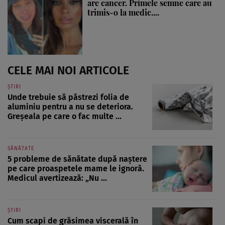
are cancer. Primele semne care au
trimis-o la medic....
CELE MAI NOI ARTICOLE
ȘTIRI
Unde trebuie să păstrezi folia de
aluminiu pentru a nu se deteriora.
Greșeala pe care o fac multe ...
SĂNĂTATE
5 probleme de sănătate după naștere
pe care proaspetele mame le ignoră.
Medicul avertizează: „Nu ...
ȘTIRI
Cum scapi de grăsimea viscerală în