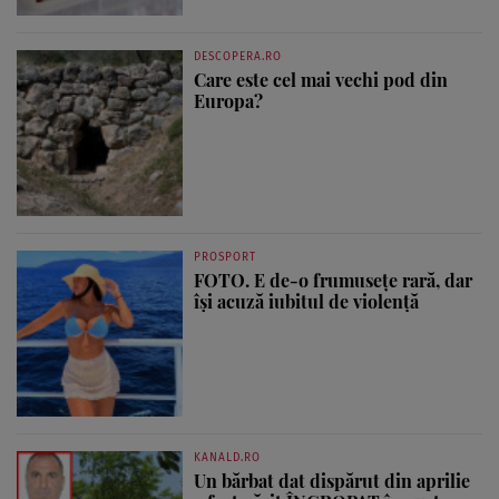
DESCOPERA.RO
Care este cel mai vechi pod din
Europa?
PROSPORT
FOTO. E de-o frumusețe rară, dar
își acuză iubitul de violență
KANALD.RO
Un bărbat dat dispărut din aprilie