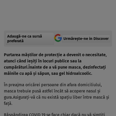
Adaugă-ne ca sursă
Urmărește-ne in Discover
preferată
Purtarea măştilor de protecţie a devenit o necesitate,
atunci când ieşiţi în locuri publice sau la
cumpărături.Înainte de a vă pune masca, dezinfectaţi
mâinile cu apă şi săpun, sau gel hidroalcoolic.
În preajma oricărei persoane din afara domiciliului,
masca trebuie pusă astfel încât să acopere nasul şi
gura.Asiguraţi-vă că nu există spaţiu liber între mască şi
faţă.
Răspândirea COVID 19 se face chiar dacă nu vă simţiţi