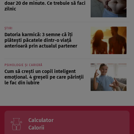
doar 20 de minute. Ce trebuie să faci
zilnic
ȘTIRI
Datoria karmică: 3 semne că îți
plătești păcatele dintr-o viață
anterioară prin actualul partener
PSIHOLOGIE ȘI CARIERĂ
Cum să crești un copil inteligent
emoțional. 4 greșeli pe care părinții
le fac din iubire
Calculator
Calorii