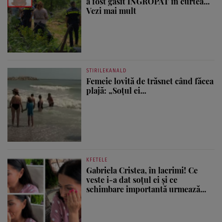
a fost găsit ÎNGROPAT în curtea...
Vezi mai mult
STIRILEKANALD
Femeie lovită de trăsnet când făcea
plajă: „Soțul ei...
KFETELE
Gabriela Cristea, în lacrimi! Ce
veste i-a dat soțul ei și ce
schimbare importantă urmează...