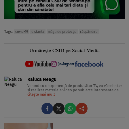
Tags:
covid-19
distanta
măşti de protecţie
răspândire
Urmărește CSID pe Social Media
Raluca Neagu
Venind cu o experienţă de producător TV, eu vă selectez
şi realizez materiale video pe subiecte interesante de
sănătate şi lifestyle, în clipuri video marca “Stiai ca”.
citește mai mult