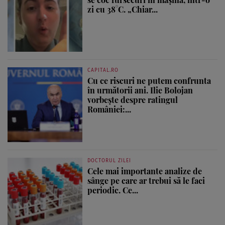
zi cu 38°C. „Chiar...
CAPITAL.RO
Cu ce riscuri ne putem confrunta
în următorii ani. Ilie Bolojan
vorbește despre ratingul
României:...
DOCTORUL ZILEI
Cele mai importante analize de
sânge pe care ar trebui să le faci
periodic. Ce...