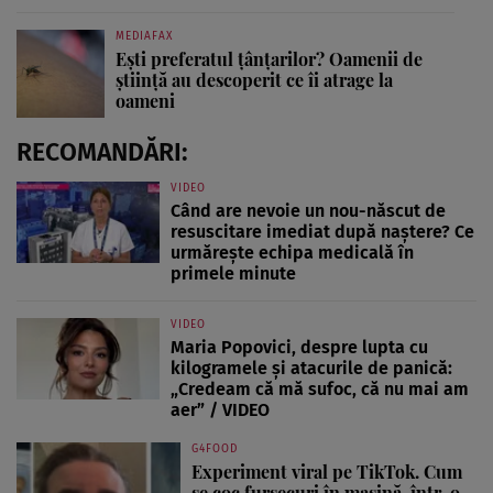
MEDIAFAX
Ești preferatul țânțarilor? Oamenii de
știință au descoperit ce îi atrage la
oameni
RECOMANDĂRI:
VIDEO
Când are nevoie un nou-născut de
resuscitare imediat după naștere? Ce
urmărește echipa medicală în
primele minute
VIDEO
Maria Popovici, despre lupta cu
kilogramele și atacurile de panică:
„Credeam că mă sufoc, că nu mai am
aer” / VIDEO
G4FOOD
Experiment viral pe TikTok. Cum
se coc fursecuri în mașină, într-o