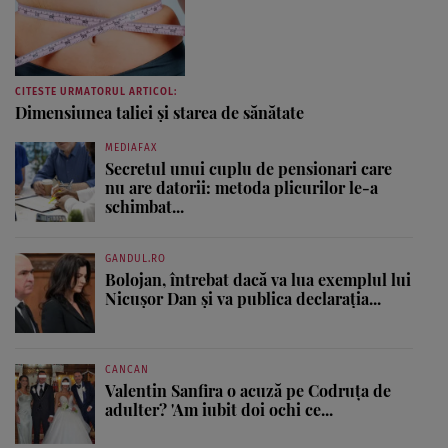
CITESTE URMATORUL ARTICOL:
Dimensiunea taliei şi starea de sănătate
MEDIAFAX
Secretul unui cuplu de pensionari care
nu are datorii: metoda plicurilor le-a
schimbat...
GANDUL.RO
Bolojan, întrebat dacă va lua exemplul lui
Nicușor Dan și va publica declarația...
CANCAN
Valentin Sanfira o acuză pe Codruța de
adulter? 'Am iubit doi ochi ce...