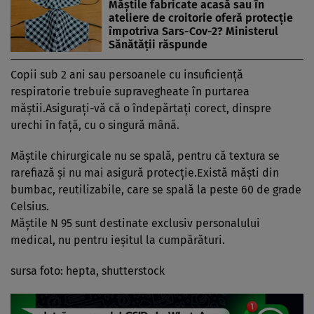
Măştile fabricate acasă sau în
ateliere de croitorie oferă protecţie
împotriva Sars-Cov-2? Ministerul
Sănătăţii răspunde
Copii sub 2 ani sau persoanele cu insuficienţă
respiratorie trebuie supravegheate în purtarea
măştii.Asiguraţi-vă că o îndepărtaţi corect, dinspre
urechi în faţă, cu o singură mână.
Măştile chirurgicale nu se spală, pentru că textura se
rarefiază şi nu mai asigură protecţie.Există măşti din
bumbac, reutilizabile, care se spală la peste 60 de grade
Celsius.
Măştile N 95 sunt destinate exclusiv personalului
medical, nu pentru ieşitul la cumpărături.
sursa foto: hepta, shutterstock