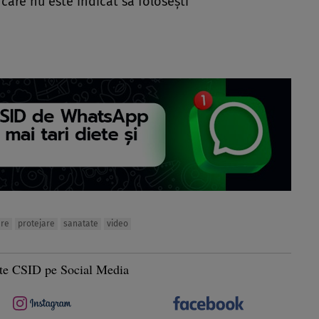
n care nu este indicat să foloseşti
are
protejare
sanatate
video
te CSID pe Social Media