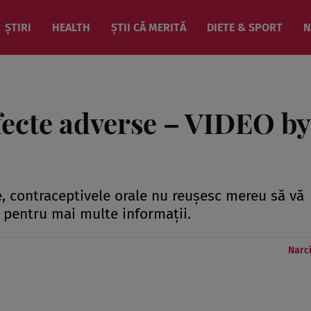
ȘTIRI
HEALTH
ȘTII CĂ MERITĂ
DIETE & SPORT
N
fecte adverse – VIDEO by
 contraceptivele orale nu reuşesc mereu să vă
 pentru mai multe informaţii.
Narc