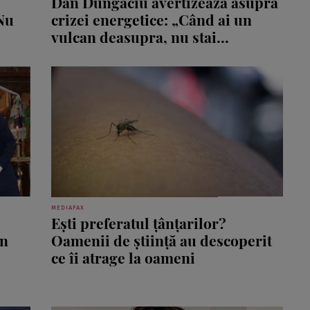
Dan Dungaciu avertizează asupra
Nu
crizei energetice: „Când ai un
vulcan deasupra, nu stai...
MEDIAFAX
Ești preferatul țânțarilor?
în
Oamenii de știință au descoperit
ce îi atrage la oameni