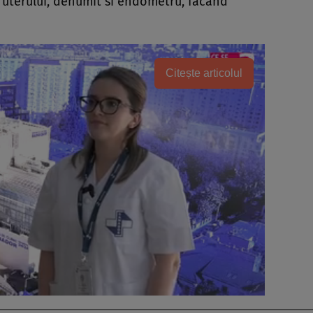
l uterului, denumit si endometru, făcând
Citește articolul