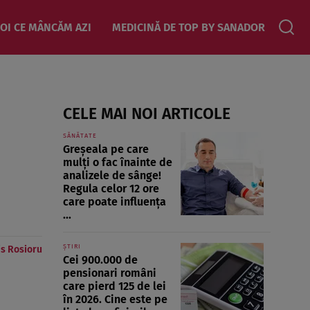
OI CE MÂNCĂM AZI
MEDICINĂ DE TOP BY SANADOR
CELE MAI NOI ARTICOLE
SĂNĂTATE
Greșeala pe care
mulți o fac înainte de
analizele de sânge!
Regula celor 12 ore
care poate influența
...
ȘTIRI
is Rosioru
Cei 900.000 de
pensionari români
care pierd 125 de lei
în 2026. Cine este pe