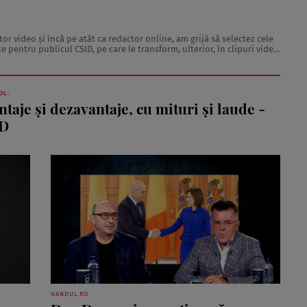
r video şi încă pe atât ca redactor online, am grijă să selectez cele
e pentru publicul CSID, pe care le transform, ulterior, în clipuri video
care învăţ şi eu, alături ...
OL:
antaje şi dezavantaje, cu mituri şi laude -
ID
GANDUL.RO