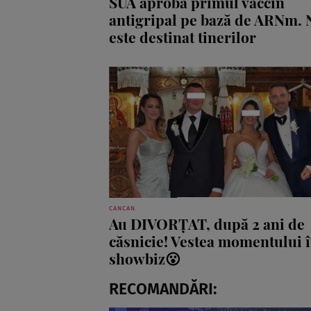
SUA aprobă primul vaccin
antigripal pe bază de ARNm. 
este destinat tinerilor
CANCAN
Au DIVORȚAT, după 2 ani de
căsnicie! Vestea momentului 
showbiz😮
RECOMANDĂRI: