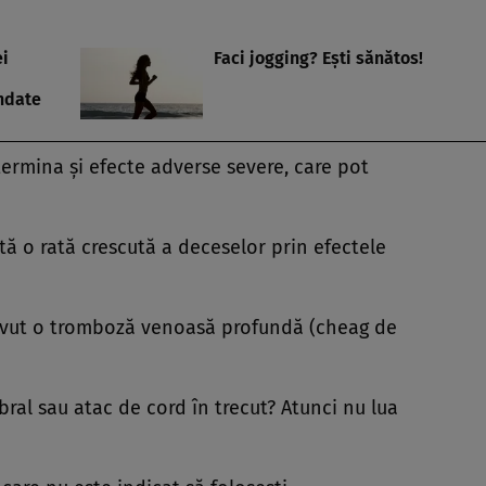
ei
Faci jogging? Eşti sănătos!
ndate
termina şi efecte adverse severe, care pot
tă o rată crescută a deceselor prin efectele
avut o tromboză venoasă profundă (cheag de
bral sau atac de cord în trecut? Atunci nu lua