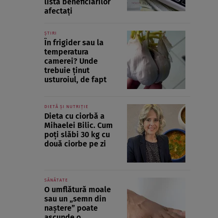
lista beneficiarilor
afectați
ȘTIRI
În frigider sau la
temperatura
camerei? Unde
trebuie ținut
usturoiul, de fapt
DIETĂ ȘI NUTRIȚIE
Dieta cu ciorbă a
Mihaelei Bilic. Cum
poți slăbi 30 kg cu
două ciorbe pe zi
SĂNĂTATE
O umflătură moale
sau un „semn din
naștere” poate
ascunde o