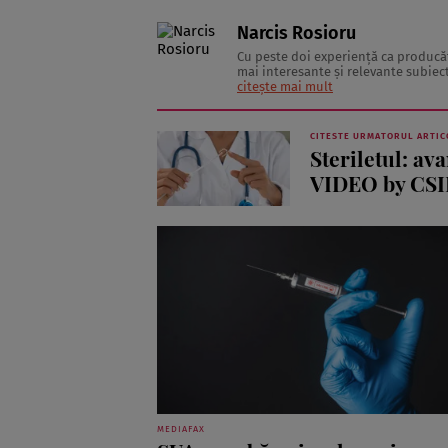
Narcis Rosioru
Cu peste doi experienţă ca producăto
mai interesante şi relevante subiect
marca “Ştiai că”. Este un job fun, din 
citește mai mult
CITESTE URMATORUL ARTIC
Steriletul: av
VIDEO by CS
MEDIAFAX