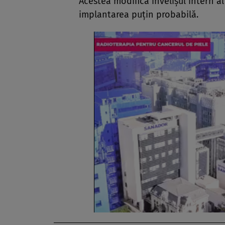
Acestea modifică învelişul intern a
implantarea puţin probabilă.