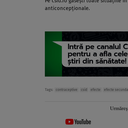
Pe csid.ro găseşti toate situaţiile î
anticoncepţionale.
Tags:
contraceptive
csid
efecte
efecte secund
Urmăreș