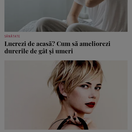
SĂNĂTATE
Lucrezi de acasă? Cum să ameliorezi
durerile de gât şi umeri