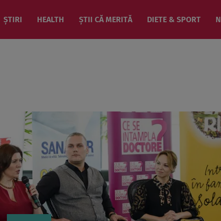
ȘTIRI
HEALTH
ȘTII CĂ MERITĂ
DIETE & SPORT
N