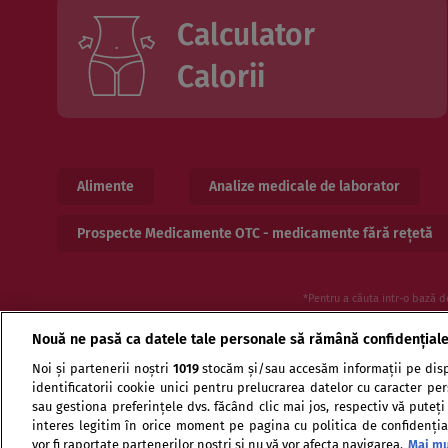
Calculator
Calorii
Alimente
Analize medicale de laborator
Prospecte Medicamente OTC - medicamente fără rețetă
*Pentru a căuta intr-o bază d
Nouă ne pasă ca datele tale personale să rămână confidențial
Noi și partenerii noștri
1019
stocăm și/sau accesăm informații pe disp
identificatorii cookie unici pentru prelucrarea datelor cu caracter pe
sau gestiona preferințele dvs. făcând clic mai jos, respectiv vă puteți
interes legitim în orice moment pe pagina cu politica de confidențial
vor fi raportate partenerilor noștri și nu vă vor afecta navigarea.
Mai mu