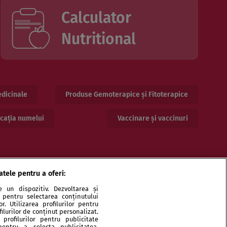
Calculator
Nutritional
dicinale
Produse Gemoterapice și Fitoterapice
cația numelui
Vaccinare și vaccinuri
atele pentru a oferi:
 un dispozitiv. Dezvoltarea și
or pentru selectarea conținutului
. Utilizarea profilurilor pentru
ilurilor de conținut personalizat.
profilurilor pentru publicitate
pentru a selecta publicitatea.