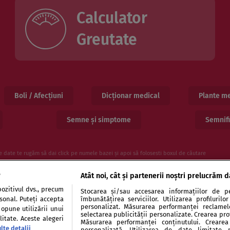
Calculator
Greutate
Boli / Afecțiuni
Dicționar medical
Plante me
Semne și simptome
Semnifi
e date te rugăm să dai click pe numele bazei și apoi să folosesti boxul de căutare
e
Atât noi, cât și partenerii noștri prelucrăm d
ozitivul dvs., precum
Stocarea și/sau accesarea informațiilor de pe
rsonal. Puteți accepta
îmbunătățirea serviciilor. Utilizarea profiluril
personalizat. Măsurarea performanței reclamelor
 opune utilizării unui
selectarea publicității personalizate. Crearea prof
itate. Aceste alegeri
Măsurarea performanței conținutului. Crearea 
lte detalii
personalizată. Utilizarea de date limitate 