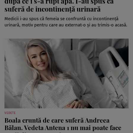
după ce i s-a rupt apa. I-au spus că
suferă de incontinență urinară
Medicii i-au spus că femeia se confruntă cu incontinență
urinară, motiv pentru care au externat-o și au trimis-o acasă.
VEDETE
Boala cruntă de care suferă Andreea
Bălan. Vedeta Antena 1 nu mai poate face