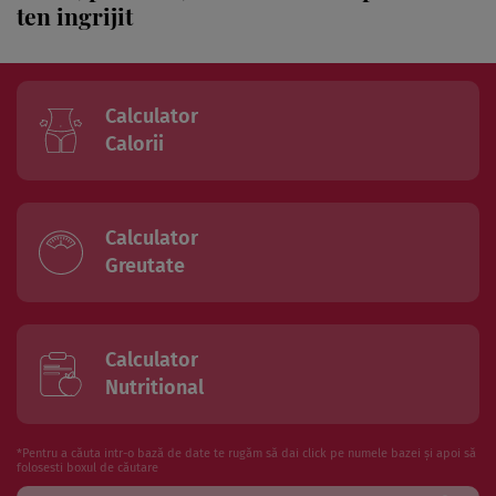
ten ingrijit
Calculator
Calorii
Calculator
Greutate
Calculator
Nutritional
*Pentru a căuta intr-o bază de date te rugăm să dai click pe numele bazei și apoi să
folosesti boxul de căutare