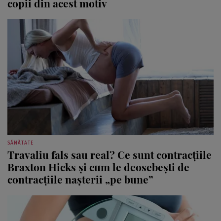
copii din acest motiv
SĂNĂTATE
Travaliu fals sau real? Ce sunt contracțiile
Braxton Hicks și cum le deosebești de
contracțiile nașterii „pe bune”