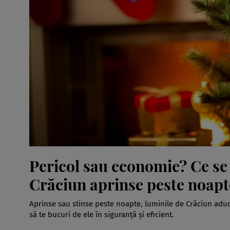
Pericol sau economie? Ce se 
Crăciun aprinse peste noapt
Aprinse sau stinse peste noapte, luminile de Crăciun aduc m
să te bucuri de ele în siguranță și eficient.