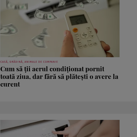
CASĂ, GRĂDINĂ, ANIMALE DE COMPANIE
Cum să ții aerul condiționat pornit
toată ziua, dar fără să plătești o avere la
curent