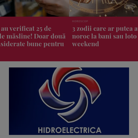
ȘTIRI
care ar putea avea
O mai ai prin casă? C
 bani sau loto în acest
valoare are în 2026 c
d
bancnotă de 2.000 de 
eclipsa totală de Soar