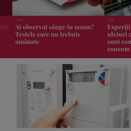
ȘTIRI
HOROSCOP
?
Experții au verificat 25 de
3 zodii 
uleiuri de măsline! Doar două
noroc la
sunt considerate bune pentru
weeken
consum