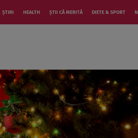
ȘTIRI
HEALTH
ȘTII CĂ MERITĂ
DIETE & SPORT
N