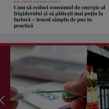
CASĂ, GRĂDINĂ, ANIMALE DE COMPANIE
Cum să reduci consumul de energie al
frigiderului și să plătești mai puțin la
factură – trucul simplu de pus în
practică