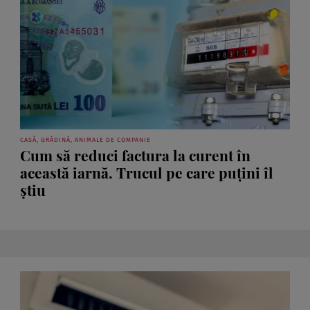
CASĂ, GRĂDINĂ, ANIMALE DE COMPANIE
Cum să reduci factura la curent în
această iarnă. Trucul pe care puțini îl
știu