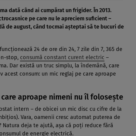
tima dată când ai cumpărat un frigider. În 2013.
ectrocasnice pe care nu le apreciem suficient –
idă de august, când tocmai așteptai să te bucuri de
funcționează 24 de ore din 24, 7 zile din 7, 365 de
non-stop,
consumă constant curent electric
–
. Dar există un truc simplu, la îndemână, care
iv acest consum: un mic reglaj pe care aproape
e care aproape nimeni nu îl folosește
stat intern – de obicei un mic disc cu cifre de la
mbițios). Vara, oamenii cresc automat puterea de
? Natura deja te ajută, așa că poți reduce fără
i consumul de energie electrică.