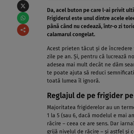
Da, acel buton pe care l-ai privit ul
Frigiderul este unul dintre acele el
până când nu cedează, într-o zi tor
calamarul congelat.
Acest prieten tăcut și de încredere 
zile pe an. Și, pentru că lucrează 
adesea mai mult decât ne dăm seama
te poate ajuta să reduci semnificat
toată lumea îl ignoră.
Reglajul de pe frigider p
Majoritatea frigiderelor au un termo
1 la 5 (sau 6, dacă modelul e mai a
răcire – ceea ce are sens. Dar iarna
grijă nivelul de răcire – și astfel ș