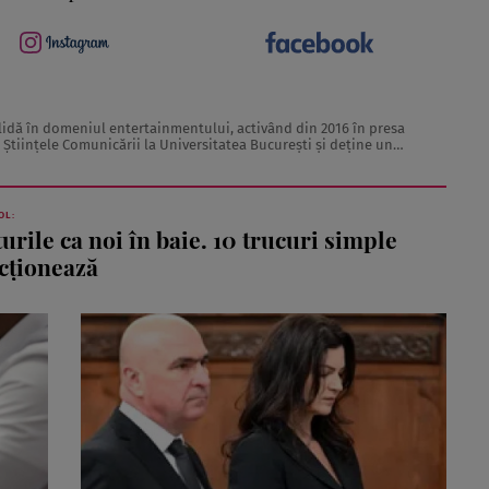
olidă în domeniul entertainmentului, activând din 2016 în presa
 Științele Comunicării la Universitatea București și deține un
a. Daiana Matei ...
OL:
urile ca noi în baie. 10 trucuri simple
ncționează