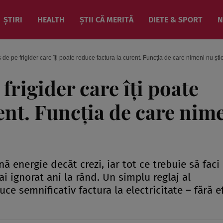
ȘTIRI
HEALTH
ȘTII CĂ MERITĂ
DIETE & SPORT
N
de pe frigider care îți poate reduce factura la curent. Funcția de care nimeni nu ști
frigider care îți poate
ent. Funcția de care nim
 energie decât crezi, iar tot ce trebuie să faci
ai ignorat ani la rând. Un simplu reglaj al
uce semnificativ factura la electricitate – fără e