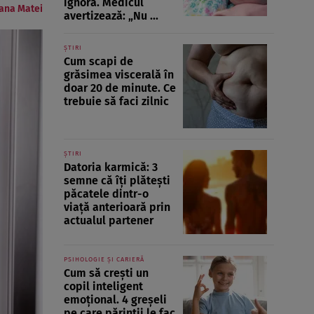
ignoră. Medicul
ana Matei
avertizează: „Nu ...
ȘTIRI
Cum scapi de
grăsimea viscerală în
doar 20 de minute. Ce
trebuie să faci zilnic
ȘTIRI
Datoria karmică: 3
semne că îți plătești
păcatele dintr-o
viață anterioară prin
actualul partener
PSIHOLOGIE ȘI CARIERĂ
Cum să crești un
copil inteligent
emoțional. 4 greșeli
pe care părinții le fac