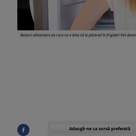
Resturi alimentare pe care nu e bine să le păstrezi în frigider! Pot dev
Adaugă-ne ca sursă preferată