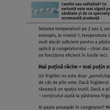
Camfor sau naftalină? Ce
variantă este mai sigură p
sănătate și de ce specialiș
recomandă prudență
Setarea temperaturii pe 2 sau 3, une
exemplu, la nivelul 1, temperatura i
mult decât suficient pentru a păstra
aplică și congelatorului – chiar da
va funcționa eficient în lunile reci.
Mai puțină răcire = mai puțin 
Un frigider nu este doar „pornit/opr
de cât de plin este. Dacă frigiderul
răcească un spațiu inutil. Dacă e p
– conținutul ajută la păstrarea frigu
Ai pește proaspăt în congelator? Me