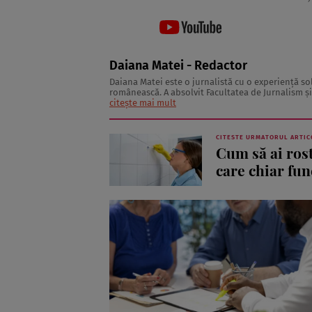
Daiana Matei - Redactor
Daiana Matei este o jurnalistă cu o experiență s
românească. A absolvit Facultatea de Jurnalism și
masterat în Managementul Instituțiilor Mass-Medi
citește mai mult
CITESTE URMATORUL ARTIC
Cum să ai rost
care chiar fu