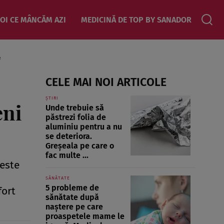
OI CE MÂNCĂM AZI
MEDICINĂ DE TOP BY SANADOR
e
CELE MAI NOI ARTICOLE
ȘTIRI
eni
Unde trebuie să
păstrezi folia de
aluminiu pentru a nu
se deteriora.
Greșeala pe care o
fac multe ...
 este
SĂNĂTATE
5 probleme de
fort
sănătate după
naștere pe care
proaspetele mame le