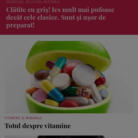
REȚETE CULINARE
Rețetă de paste din dovlecel: fragede,
crocante și fără gluten
VITAMINE ȘI MINERALE
Totul despre vitamine