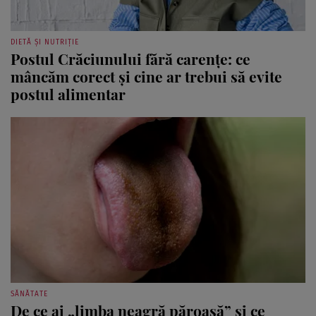
DIETĂ ȘI NUTRIȚIE
Postul Crăciunului fără carențe: ce
mâncăm corect și cine ar trebui să evite
postul alimentar
SĂNĂTATE
De ce ai „limba neagră păroasă” și ce