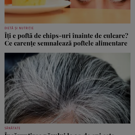
DIETĂ ȘI NUTRIȚIE
Îți e poftă de chips-uri înainte de culcare?
Ce carențe semnalează poftele alimentare
SĂNĂTATE