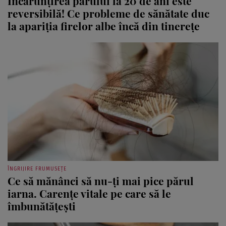
Încărunțirea părului la 20 de ani este
reversibilă! Ce probleme de sănătate duc
la apariția firelor albe încă din tinerețe
ÎNGRIJIRE FRUMUSEȚE
Ce să mănânci să nu-ți mai pice părul
iarna. Carențe vitale pe care să le
îmbunătățești