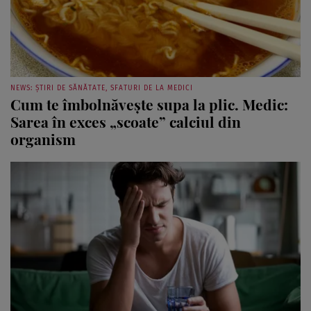
NEWS: ȘTIRI DE SĂNĂTATE, SFATURI DE LA MEDICI
Cum te îmbolnăvește supa la plic. Medic:
Sarea în exces „scoate” calciul din
organism