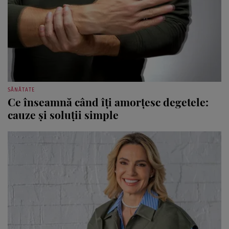
SĂNĂTATE
Ce înseamnă când îți amorțesc degetele:
cauze și soluții simple