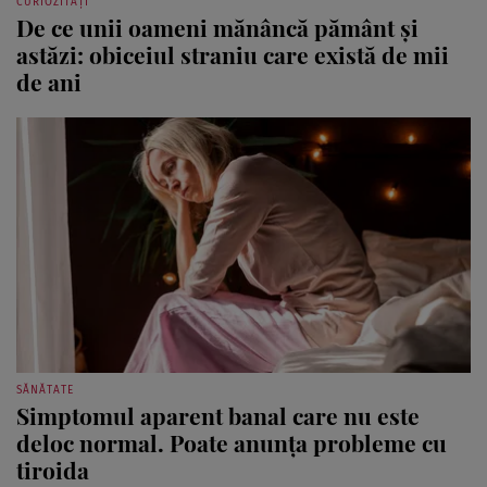
CURIOZITĂȚI
De ce unii oameni mănâncă pământ și
astăzi: obiceiul straniu care există de mii
de ani
SĂNĂTATE
Simptomul aparent banal care nu este
deloc normal. Poate anunța probleme cu
tiroida