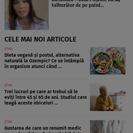
tulburător de pe patul...
CELE MAI NOI ARTICOLE
ȘTIRI
Dieta vegană și postul, alternativa
naturală la Ozempic? Ce se întâmplă
în organism atunci când ...
ȘTIRI
Trei lucruri pe care ar trebui să le
eviți între 45 și 65 de ani. Studiul care
leagă aceste obiceiuri ...
ȘTIRI
Gustarea de care un renumit medic