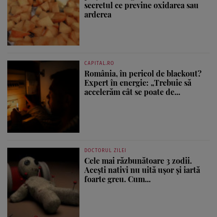
secretul ce previne oxidarea sau
arderea
CAPITAL.RO
România, în pericol de blackout?
Expert în energie: „Trebuie să
accelerăm cât se poate de...
DOCTORUL ZILEI
Cele mai răzbunătoare 3 zodii.
Acești nativi nu uită ușor și iartă
foarte greu. Cum...