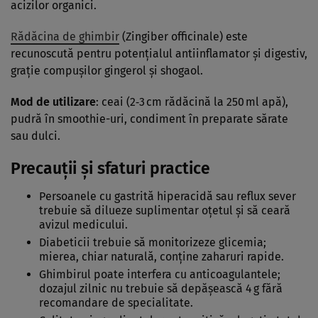
acizilor organici.
Rădăcina de ghimbir
(Zingiber officinale) este
recunoscută pentru potențialul antiinflamator și digestiv,
grație compușilor gingerol și shogaol.
Mod de utilizare
: ceai (2‑3 cm rădăcină la 250 ml apă),
pudră în smoothie-uri, condiment în preparate sărate
sau dulci.
Precauții și sfaturi practice
Persoanele cu gastrită hiperacidă sau reflux sever
trebuie să dilueze suplimentar oțetul și să ceară
avizul medicului.
Diabeticii trebuie să monitorizeze glicemia;
mierea, chiar naturală, conține zaharuri rapide.
Ghimbirul poate interfera cu anticoagulantele;
dozajul zilnic nu trebuie să depășească 4 g fără
recomandare de specialitate.