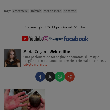
Tags:
detoxifiere
ghimbir
otet de mere
sanatate
Urmărește CSID pe Social Media
Maria Crișan - Web-editor
Sunt pasionată de tot ce ține de sănătate și lifestyle.
Jonglând dintotdeauna cu „armele” cele mai puternice,
cuvintele, îmi place să împărtășesc cu cititorii diverse
citește mai mult
sfaturi și idei despre tot ceea ce înseamnă o viață trăită
sănătos și frumos. Lucrez în jurnalism de 3 ani, ...