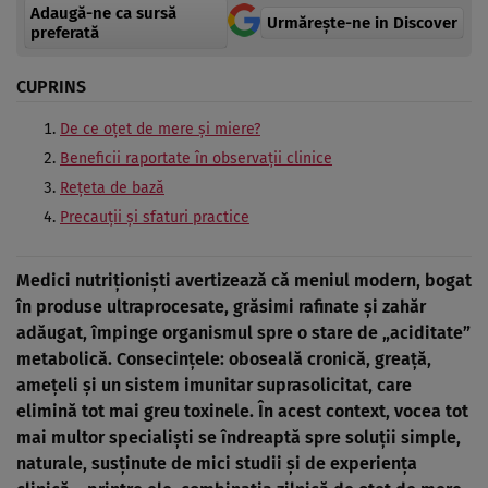
Adaugă-ne ca sursă
Urmărește-ne in Discover
preferată
CUPRINS
De ce oțet de mere și miere?
Beneficii raportate în observații clinice
Rețeta de bază
Precauții și sfaturi practice
Medici nutriționiști avertizează că meniul modern, bogat
în produse ultraprocesate, grăsimi rafinate și zahăr
adăugat, împinge organismul spre o stare de „aciditate”
metabolică. Consecințele: oboseală cronică, greață,
amețeli și un sistem imunitar suprasolicitat, care
elimină tot mai greu toxinele. În acest context, vocea tot
mai multor specialiști se îndreaptă spre soluții simple,
naturale, susținute de mici studii și de experiența