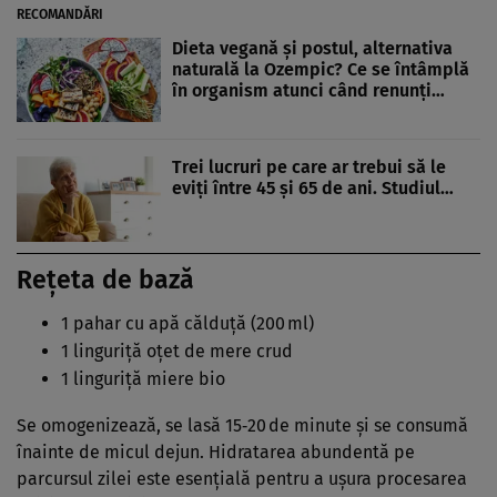
RECOMANDĂRI
Dieta vegană și postul, alternativa
naturală la Ozempic? Ce se întâmplă
în organism atunci când renunți…
Trei lucruri pe care ar trebui să le
eviți între 45 și 65 de ani. Studiul…
Rețeta de bază
1 pahar cu apă călduță (200 ml)
1 linguriță oțet de mere crud
1 linguriță miere bio
Se omogenizează, se lasă 15‑20 de minute și se consumă
înainte de micul dejun. Hidratarea abundentă pe
parcursul zilei este esențială pentru a ușura procesarea