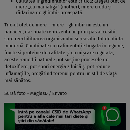
Calitatea ingredientelor este critică: alegeți oțet de
mere „cu mămăligă” (mother), miere crudă și
rădăcină de ghimbir proaspătă.
Trio‑ul oțet de mere – miere – ghimbir nu este un
panaceu, dar poate reprezenta un prim pas accesibil
spre reechilibrarea organismului suprasolicitat de dieta
modernă. Combinate cu o alimentație bogată în legume,
fructe și proteine de calitate și cu mișcare regulată,
aceste remedii naturale pot susține procesele de
detoxifiere, pot spori energia zilnică și pot reduce
inflamațiile, pregătind terenul pentru un stil de viață
mai sănătos.
Sursă foto –
MegiasD
/ Envato