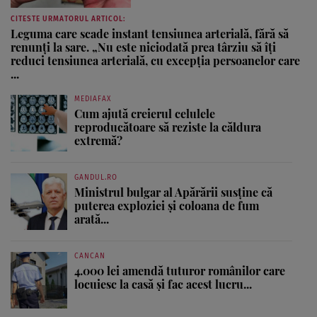
CITESTE URMATORUL ARTICOL:
Leguma care scade instant tensiunea arterială, fără să
renunți la sare. „Nu este niciodată prea târziu să îți
reduci tensiunea arterială, cu excepția persoanelor care
...
MEDIAFAX
Cum ajută creierul celulele
reproducătoare să reziste la căldura
extremă?
GANDUL.RO
Ministrul bulgar al Apărării susține că
puterea exploziei și coloana de fum
arată...
CANCAN
4.000 lei amendă tuturor românilor care
locuiesc la casă și fac acest lucru...