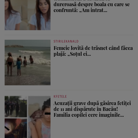
dureroasă despre boala cu care se
confruntă: „Am intrat...
STIRILEKANALD
Femeie lovită de trăsnet când făcea
plajă: „Soțul ei...
KFETELE
Acuzații grave după găsirea fetiței
de 11 ani dispărute în Bacău!
Familia copilei cere imaginile...