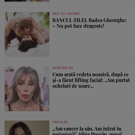
RAZI CU LACRIMI
BANCUL ZILEI. Badea Gheorghe:
– Nu pot face dragoste!
AVANTAJE.RO
Cum arată vedeta noastră, după ce
și-a făcut lifting facial: „Am purtat
ochelari de soare...
UNICA.RO
„Am cancer la sân. Am intrat în
metastază”. Alina Pușcău, mesaj