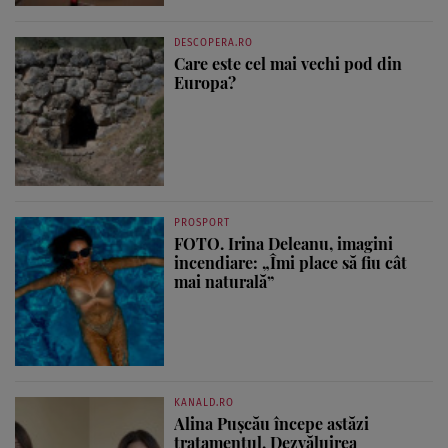
DESCOPERA.RO
Care este cel mai vechi pod din
Europa?
PROSPORT
FOTO. Irina Deleanu, imagini
incendiare: „Îmi place să fiu cât
mai naturală”
KANALD.RO
Alina Pușcău începe astăzi
tratamentul. Dezvăluirea