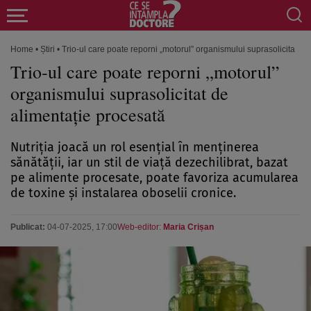
Home
•
Știri
•
Trio‑ul care poate reporni „motorul” organismului suprasolicitat de
Trio‑ul care poate reporni „motorul”
organismului suprasolicitat de
alimentație procesată
Nutriția joacă un rol esențial în menținerea
sănătății, iar un stil de viață dezechilibrat, bazat
pe alimente procesate, poate favoriza acumularea
de toxine și instalarea oboselii cronice.
Publicat:
04-07-2025, 17:00
Web-editor:
Maria Crișan