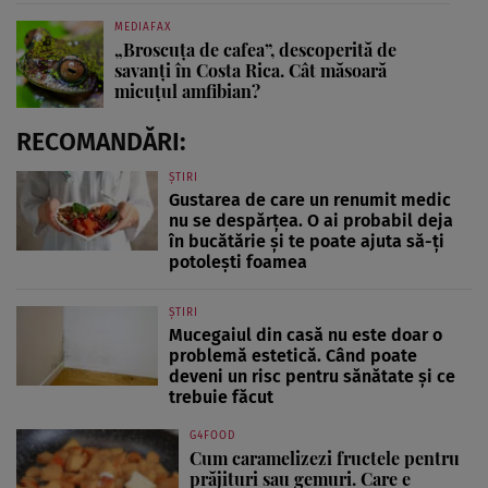
MEDIAFAX
„Broscuța de cafea”, descoperită de
savanți în Costa Rica. Cât măsoară
micuțul amfibian?
RECOMANDĂRI:
ȘTIRI
Gustarea de care un renumit medic
nu se despărțea. O ai probabil deja
în bucătărie și te poate ajuta să-ți
potolești foamea
ȘTIRI
Mucegaiul din casă nu este doar o
problemă estetică. Când poate
deveni un risc pentru sănătate și ce
trebuie făcut
G4FOOD
Cum caramelizezi fructele pentru
prăjituri sau gemuri. Care e