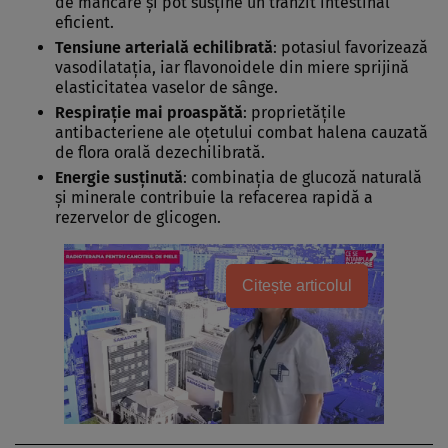
de mâncare și pot susține un tranzit intestinal
eficient.
Tensiune arterială echilibrată
: potasiul favorizează
vasodilatația, iar flavonoidele din miere sprijină
elasticitatea vaselor de sânge.
Respirație mai proaspătă
: proprietățile
antibacteriene ale oțetului combat halena cauzată
de flora orală dezechilibrată.
Energie susținută
: combinația de glucoză naturală
și minerale contribuie la refacerea rapidă a
rezervelor de glicogen.
Citește articolul