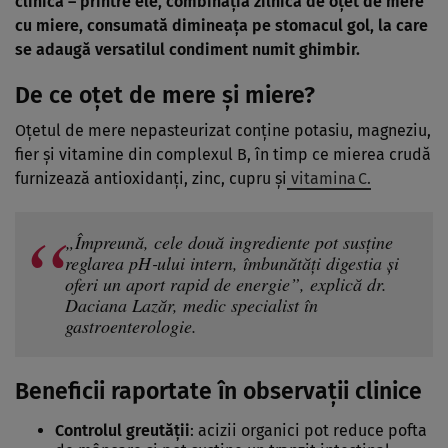
clinică – printre ele, combinația zilnică de oțet de mere
cu miere, consumată dimineața pe stomacul gol, la care
se adaugă versatilul condiment numit ghimbir.
De ce oțet de mere și miere?
Oțetul de mere nepasteurizat conține potasiu, magneziu,
fier și vitamine din complexul B, în timp ce mierea crudă
furnizează antioxidanți, zinc, cupru și
vitamina C.
„Împreună, cele două ingrediente pot susține
reglarea pH‑ului intern, îmbunătăți digestia și
oferi un aport rapid de energie”, explică dr.
Daciana Lazăr, medic specialist în
gastroenterologie.
Beneficii raportate în observații clinice
Controlul greutății
: acizii organici pot reduce pofta