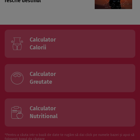
rescrie destinul
Calculator
Calorii
Calculator
Greutate
Calculator
Nutritional
*Pentru a căuta intr-o bază de date te rugăm să dai click pe numele bazei și apoi să
folosesti boxul de căutare