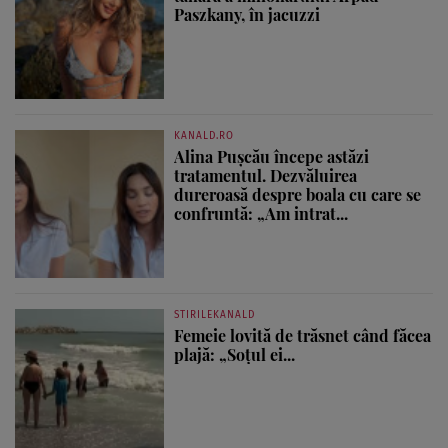
Paszkany, în jacuzzi
KANALD.RO
Alina Pușcău începe astăzi
tratamentul. Dezvăluirea
dureroasă despre boala cu care se
confruntă: „Am intrat...
STIRILEKANALD
Femeie lovită de trăsnet când făcea
plajă: „Soțul ei...