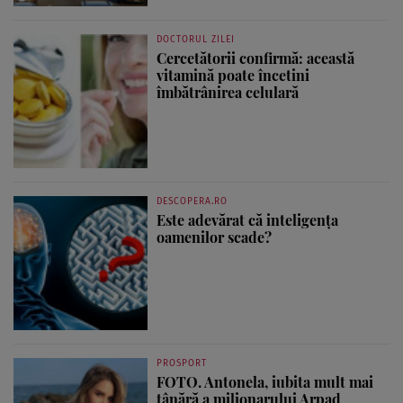
DOCTORUL ZILEI
Cercetătorii confirmă: această
vitamină poate încetini
îmbătrânirea celulară
DESCOPERA.RO
Este adevărat că inteligența
oamenilor scade?
PROSPORT
FOTO. Antonela, iubita mult mai
tânără a milionarului Arpad