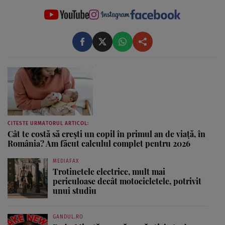
CITESTE URMATORUL ARTICOL:
Cât te costă să crești un copil în primul an de viață, în
România? Am făcut calculul complet pentru 2026
MEDIAFAX
Trotinetele electrice, mult mai
periculoase decât motocicletele, potrivit
unui studiu
GANDUL.RO