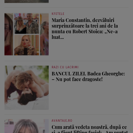
KFETELE
Maria Constantin, dezvăluiri
surprinzătoare la trei ani de la
nunta cu Robert Stoica: „Ne-a
luat...
RAZI CU LACRIMI
BANCUL ZILEI. Badea Gheorghe:
– Nu pot face dragoste!
AVANTAJE.RO
Cum arată vedeta noastră, după ce
și-a făcut lifting facial: „Am purtat