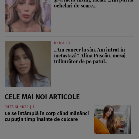
ochelari de soare...
UNICA.RO
„Am cancer la sân. Am intrat în
metastază”. Alina Pușcău, mesaj
tulburător de pe patul...
CELE MAI NOI ARTICOLE
DIETĂ ȘI NUTRIȚIE
Ce se întâmplă în corp când mănânci
cu puțin timp înainte de culcare