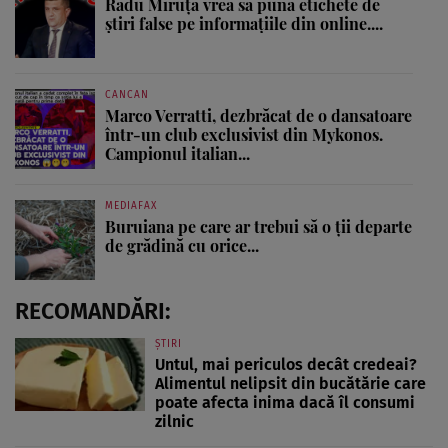
Radu Miruţă vrea să pună etichete de
știri false pe informațiile din online....
CANCAN
Marco Verratti, dezbrăcat de o dansatoare
într-un club exclusivist din Mykonos.
Campionul italian...
MEDIAFAX
Buruiana pe care ar trebui să o ții departe
de grădină cu orice...
RECOMANDĂRI:
ȘTIRI
Untul, mai periculos decât credeai?
Alimentul nelipsit din bucătărie care
poate afecta inima dacă îl consumi
zilnic