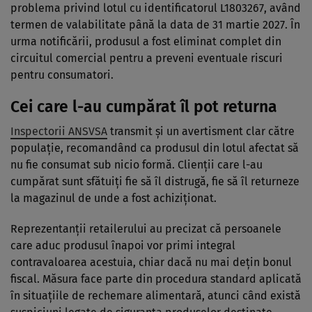
problema privind lotul cu identificatorul L1803267, având
termen de valabilitate până la data de 31 martie 2027. În
urma notificării, produsul a fost eliminat complet din
circuitul comercial pentru a preveni eventuale riscuri
pentru consumatori.
Cei care l-au cumpărat îl pot returna
Inspectorii ANSVSA
transmit și un avertisment clar către
populație, recomandând ca produsul din lotul afectat să
nu fie consumat sub nicio formă. Clienții care l-au
cumpărat sunt sfătuiți fie să îl distrugă, fie să îl returneze
la magazinul de unde a fost achiziționat.
Reprezentanții retailerului au precizat că persoanele
care aduc produsul înapoi vor primi integral
contravaloarea acestuia, chiar dacă nu mai dețin bonul
fiscal. Măsura face parte din procedura standard aplicată
în situațiile de rechemare alimentară, atunci când există