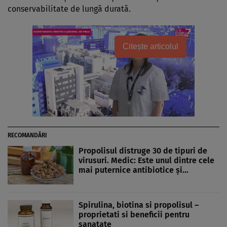
conservabilitate de lungă durată.
Citește articolul
RECOMANDĂRI
Propolisul distruge 30 de tipuri de
virusuri. Medic: Este unul dintre cele
mai puternice antibiotice și…
Spirulina, biotina si propolisul –
proprietati si beneficii pentru
sanatate