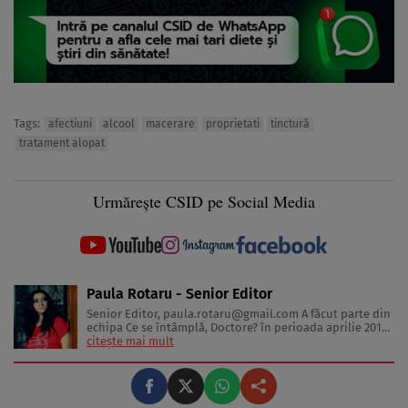
Tags:
afectiuni
alcool
macerare
proprietati
tinctură
tratament alopat
Urmărește CSID pe Social Media
Paula Rotaru - Senior Editor
Senior Editor,
paula.rotaru@gmail.com
A făcut parte din
echipa Ce se întâmplă, Doctore? în perioada aprilie 2013-
decembrie 2023. Articolele sale cuprind informații despre
citește mai mult
diverse afecțiuni, alimentația echilibrată, îngrijirea pielii
și sănătatea emoțională. Colaborări: Viața ...