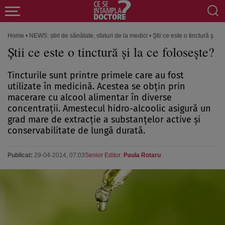
Home
•
NEWS: știri de sănătate, sfaturi de la medici
•
Ştii ce este o tinctură şi la
Ştii ce este o tinctură şi la ce foloseşte?
Tincturile sunt printre primele care au fost
utilizate în medicină. Acestea se obţin prin
macerare cu alcool alimentar în diverse
concentraţii. Amestecul hidro-alcoolic asigură un
grad mare de extracţie a substanţelor active şi
conservabilitate de lungă durată.
Publicat:
29-04-2014, 07:03
Senior Editor:
Paula Rotaru