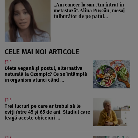
„Am cancer la sân. Am intrat în
metastază”. Alina Pușcău, mesaj
tulburător de pe patul...
CELE MAI NOI ARTICOLE
ȘTIRI
Dieta vegană și postul, alternativa
naturală la Ozempic? Ce se întâmplă
în organism atunci când ...
ȘTIRI
Trei lucruri pe care ar trebui să le
eviți între 45 și 65 de ani. Studiul care
leagă aceste obiceiuri ...
ȘTIRI