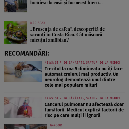
locuiesc la casă și fac acest lucru...
MEDIAFAX
„Broscuța de cafea”, descoperită de
savanți în Costa Rica. Cât măsoară
micuțul amfibian?
RECOMANDĂRI:
NEWS: ȘTIRI DE SĂNĂTATE, SFATURI DE LA MEDICI
Trezitul la ora 5 dimineața nu îți face
automat creierul mai productiv. Un
neurolog demontează unul dintre
cele mai populare mituri
NEWS: ȘTIRI DE SĂNĂTATE, SFATURI DE LA MEDICI
Cancerul pulmonar nu afectează doar
fumătorii. Medicul explică factorii de
risc pe care mulți îi ignoră
G4FOOD