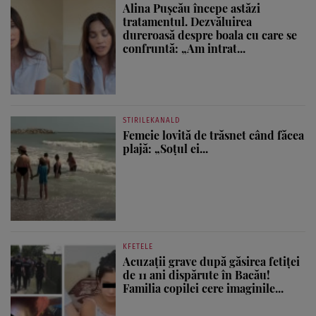
Alina Pușcău începe astăzi
tratamentul. Dezvăluirea
dureroasă despre boala cu care se
confruntă: „Am intrat...
STIRILEKANALD
Femeie lovită de trăsnet când făcea
plajă: „Soțul ei...
KFETELE
Acuzații grave după găsirea fetiței
de 11 ani dispărute în Bacău!
Familia copilei cere imaginile...