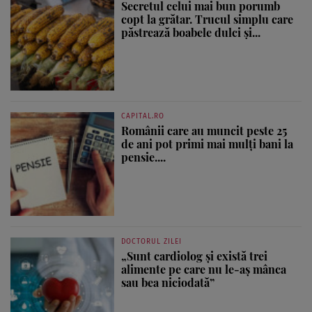
Secretul celui mai bun porumb
copt la grătar. Trucul simplu care
păstrează boabele dulci și...
CAPITAL.RO
Românii care au muncit peste 25
de ani pot primi mai mulți bani la
pensie....
DOCTORUL ZILEI
„Sunt cardiolog și există trei
alimente pe care nu le-aș mânca
sau bea niciodată”