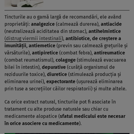
Tincturile au o gamă largă de recomandări, ele având
proprietăţi:
analgezice
(calmează durerea),
antiacide
(neutralizează aciditatea din stomac),
antihelmintice
(distrug viermii intestinali
),
antibiotice, de creştere a
imunităţii, antiemetice
(previn sau calmează greţurile şi
vărsăturile),
antipiretice
(combat febra),
antireumatice
(combat reumatismul),
colagoge
(stimulează evacuarea
bilei în intestin),
depurative
(curăţă organismul de
reziduurile toxice),
diuretice
(stimulează producţia şi
eliminarea urinei),
expectorante
(uşurează eliminarea
prin tuse a secreţiilor căilor respiratorii) şi multe altele.
Ca orice extract natural, tincturile pot fi asociate în
tratament cu alte produse naturale sau chiar cu
medicamente alopatice (
sfatul medicului este necesar
în orice asociere cu medicamente
).