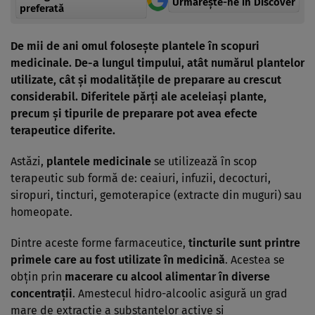
Urmărește-ne in Discover
preferată
De mii de ani omul foloseşte plantele în scopuri
medicinale. De-a lungul timpului, atât numărul plantelor
utilizate, cât şi modalităţile de preparare au crescut
considerabil. Diferitele părţi ale aceleiaşi plante,
precum şi tipurile de preparare pot avea efecte
terapeutice diferite.
Astăzi,
plantele medicinale
se utilizează în scop
terapeutic sub formă de: ceaiuri, infuzii, decocturi,
siropuri, tincturi, gemoterapice (extracte din muguri) sau
homeopate.
Dintre aceste forme farmaceutice,
tincturile sunt printre
primele care au fost utilizate în medicină
. Acestea se
obţin prin
macerare cu alcool alimentar în diverse
concentraţii
. Amestecul hidro-alcoolic asigură un grad
mare de extracţie a substanţelor active şi