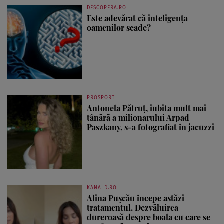
DESCOPERA.RO
Este adevărat că inteligența
oamenilor scade?
PROSPORT
Antonela Pătruț, iubita mult mai
tânără a milionarului Arpad
Paszkany, s-a fotografiat în jacuzzi
KANALD.RO
Alina Pușcău începe astăzi
tratamentul. Dezvăluirea
dureroasă despre boala cu care se