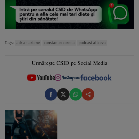
Tags:
adrian artene
constantin cornea
podcast altceva
Urmărește CSID pe Social Media