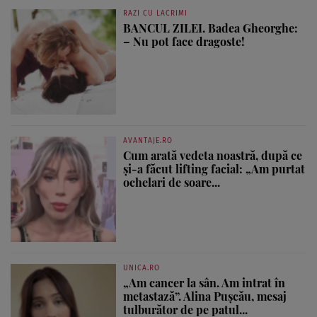
RAZI CU LACRIMI
BANCUL ZILEI. Badea Gheorghe:
– Nu pot face dragoste!
AVANTAJE.RO
Cum arată vedeta noastră, după ce
și-a făcut lifting facial: „Am purtat
ochelari de soare...
UNICA.RO
„Am cancer la sân. Am intrat în
metastază”. Alina Pușcău, mesaj
tulburător de pe patul...