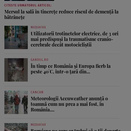
CITESTE URMATORUL ARTICOL:
Mersul la sală în tinerețe reduce riscul de demență la
bătrânețe
MEDIAFAX
Utilizatorii trotinetelor electrice, de 3 ori
mai predispuși la traumatisme cranio-
cerebrale decât motocicliștii
GANDUL.RO
În timp ce România și Europa fierb la
peste 40°C, într-o țară din...
CANCAN
Meteorologii Accuweather anunță o
toamnă cum nu prea a mai fost, în
România....
MEDIAFAX
Buruiana pe care ar trebui să o ții departe