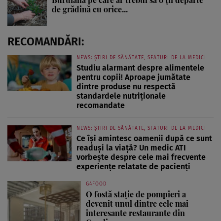
de grădină cu orice...
RECOMANDĂRI:
NEWS: ȘTIRI DE SĂNĂTATE, SFATURI DE LA MEDICI
Studiu alarmant despre alimentele
pentru copii! Aproape jumătate
dintre produse nu respectă
standardele nutriționale
recomandate
NEWS: ȘTIRI DE SĂNĂTATE, SFATURI DE LA MEDICI
Ce își amintesc oamenii după ce sunt
readuși la viață? Un medic ATI
vorbește despre cele mai frecvente
experiențe relatate de pacienți
G4FOOD
O fostă stație de pompieri a
devenit unul dintre cele mai
interesante restaurante din