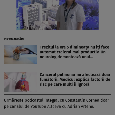
RECOMANDĂRI
Trezitul la ora 5 dimineața nu îți face
automat creierul mai productiv. Un
neurolog demontează unul…
Cancerul pulmonar nu afectează doar
fumătorii. Medicul explică factorii de
risc pe care mulți îi ignoră
Urmărește podcastul integral cu Constantin Cornea doar
pe canalul de YouTube
Altceva
cu Adrian Artene.