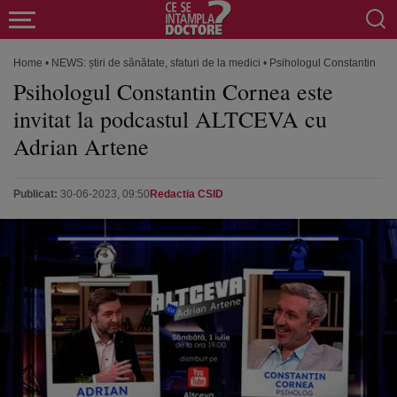
Home
•
NEWS: știri de sănătate, sfaturi de la medici
•
Psihologul Constantin Cor
Psihologul Constantin Cornea este
invitat la podcastul ALTCEVA cu
Adrian Artene
Publicat:
30-06-2023, 09:50
Redactia CSID