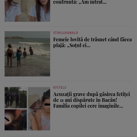
confruntă: „Am intrat...
STIRILEKANALD
Femeie lovită de trăsnet când făcea
plajă: „Soțul ei...
KFETELE
Acuzații grave după găsirea fetiței
de 11 ani dispărute în Bacău!
Familia copilei cere imaginile...