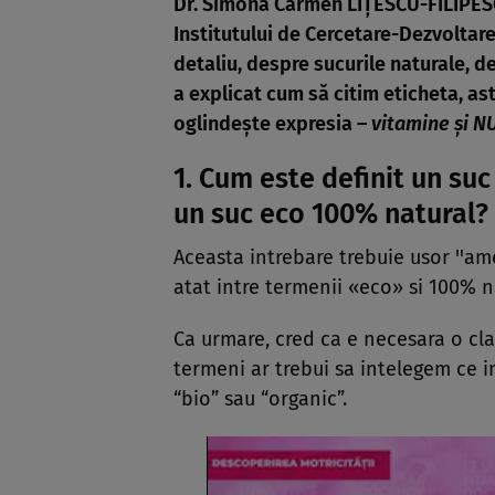
Dr. Simona Carmen LIŢESCU-FILIPESCU
Institutului de Cercetare-Dezvoltare
detaliu, despre sucurile naturale, d
a explicat cum să citim eticheta, ast
oglindeşte expresia –
vitamine şi NU
1. Cum este definit un su
un suc eco 100% natural?
Aceasta intrebare trebuie usor ꞌꞌam
atat intre termenii «eco» si 100% n
Ca urmare, cred ca e necesara o clar
termeni ar trebui sa intelegem ce 
“bio” sau “organic”.