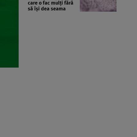
care o fac mulți fără
să își dea seama