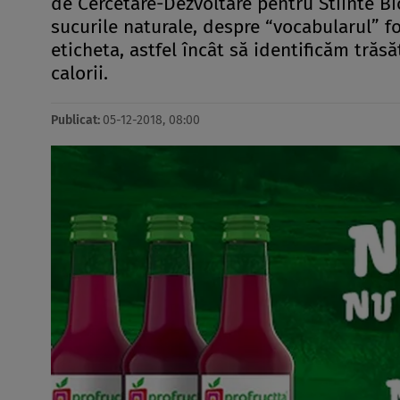
de Cercetare-Dezvoltare pentru Stiinte Bio
sucurile naturale, despre “vocabularul” f
eticheta, astfel încât să identificăm trăs
calorii.
Publicat:
05-12-2018, 08:00