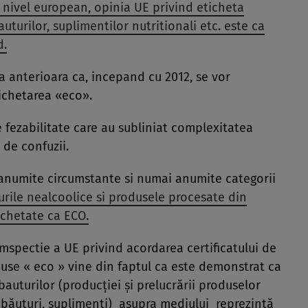
 nivel european, opinia UE privind eticheta
turilor, suplimentilor nutritionali etc. este ca
d.
a anterioara ca, incepand cu 2012, se vor
ichetarea «eco».
 fezabilitate care au subliniat complexitatea
 de confuzii.
anumite circumstante si numai anumite categorii
urile nealcoolice si produsele procesate din
ichetate ca ECO.
mspectie a UE privind acordarea certificatului de
se « eco » vine din faptul ca este demonstrat ca
bauturilor (producţiei şi prelucrării produselor
 băuturi, suplimenti) asupra mediului reprezintă