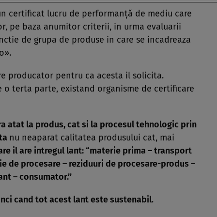
n certificat lucru de performanţă de mediu care
or, pe baza anumitor criterii, in urma evaluarii
functie de grupa de produse in care se incadreaza
co».
re producator pentru ca acesta il solicita.
e o terta parte, existand organisme de certificare
a atat la produs, cat si la procesul tehnologic prin
cta
nu neaparat calitatea produsului cat, mai
e il are intregul lant:
“materie prima – transport
ie de procesare – reziduuri de procesare-produs –
nt – consumator.’’
nci cand tot acest lant este sustenabil
.