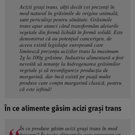
Acizii grași trans, alții decât cei prezenți în
mod natural în grăsimile de origine animală,
sunt periculoși pentru sănătate. Grăsimile
trans apar atunci când transformăm uleiurile
vegetale din formă lichidă în formă solidă. Este
demonstrat că au potențial cancerigen, de
aceea există legislație europeană care
limitează prezența acizilor trans la maximum
2g la 100g grăsime. Industria alimentară a fost
nevoită să renunțe la hidrogenarea grăsimilor
vegetale și să reconfigureze producția de
margarină, dar încă există pe piață multe
produse care conțin margarină clasică, pentru
că este ieftină!
În ce alimente găsim acizi grași trans
În ce produse găsim acizi grași trans în mod
frecvent? În toate alimentele care presupun un