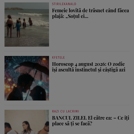
STIRILEKANALD
Femeie lovită de trăsnet când făcea
plajă: „Soțul ei...
KFETELE
Horoscop 4 august 2026: O zodie
își ascultă instinctul și câștigă azi
RAZI CU LACRIMI
BANCUL ZILEI. El către ea: – Ce îți
place să ți se facă?