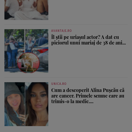
AVANTAJE.RO
Îl știi pe uriașul actor? A dat cu
piciorul unui mariaj de 38 de ani...
UNICA.RO
Cum a descoperit Alina Pușcău că
are cancer. Primele semne care au
trimis-o la medic....