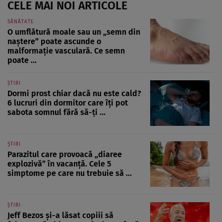
CELE MAI NOI ARTICOLE
SĂNĂTATE
O umflătură moale sau un „semn din
naștere” poate ascunde o
malformație vasculară. Ce semn
poate ...
ȘTIRI
Dormi prost chiar dacă nu este cald?
6 lucruri din dormitor care îți pot
sabota somnul fără să-ți ...
ȘTIRI
Parazitul care provoacă „diaree
explozivă” în vacanță. Cele 5
simptome pe care nu trebuie să ...
ȘTIRI
Jeff Bezos și-a lăsat copiii să