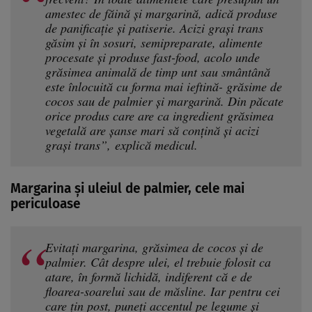
amestec de făină și margarină, adică produse
de panificație și patiserie. Acizi grași trans
găsim și în sosuri, semipreparate, alimente
procesate și produse fast-food, acolo unde
grăsimea animală de timp unt sau smântână
este înlocuită cu forma mai ieftină- grăsime de
cocos sau de palmier și margarină. Din păcate
orice produs care are ca ingredient grăsimea
vegetală are șanse mari să conțină și acizi
grași trans”, explică medicul.
Margarina și uleiul de palmier, cele mai
periculoase
Evitați margarina, grăsimea de cocos și de
palmier. Cât despre ulei, el trebuie folosit ca
atare, în formă lichidă, indiferent că e de
floarea-soarelui sau de măsline. Iar pentru cei
care țin post, puneți accentul pe legume și