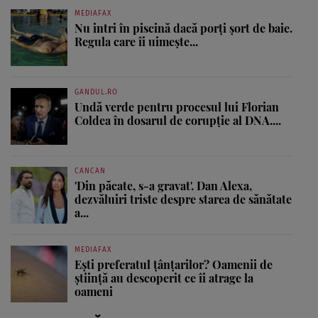
MEDIAFAX
Nu intri în piscină dacă porți șort de baie.
Regula care îi uimește...
GANDUL.RO
Undă verde pentru procesul lui Florian
Coldea în dosarul de corupție al DNA....
CANCAN
'Din păcate, s-a gravat'. Dan Alexa,
dezvăluiri triste despre starea de sănătate
a...
MEDIAFAX
Ești preferatul țânțarilor? Oamenii de
știință au descoperit ce îi atrage la
oameni