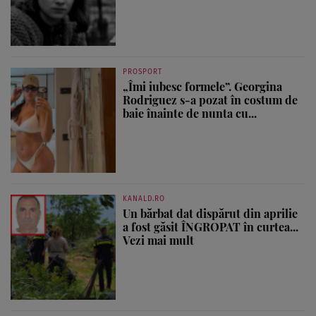
PROSPORT
„Îmi iubesc formele”. Georgina
Rodriguez s-a pozat în costum de
baie înainte de nunta cu...
KANALD.RO
Un bărbat dat dispărut din aprilie
a fost găsit ÎNGROPAT în curtea...
Vezi mai mult