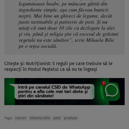
leguminoase boabe, pe mâncare gătită din
ingrediente simple, așa cum făceau bunicii
noștri. Mai bine un ghiveci de legume, decât
paste tartinabile și patiserie de post. Și nu
uitați că sunt doar 10 zile cu dezlegare la ulei
și vin, până și religia știe că excesul de grăsimi
vegetale nu este sănătos”, scrie Mihaela Bilic
pe o rețea socială.
Citește și:
Nutriţionist: 5 reguli pe care trebuie să le
respecţi în Postul Paştelui ca să nu te îngraşi
Tags:
cancer
mihaela bilic
post
produse